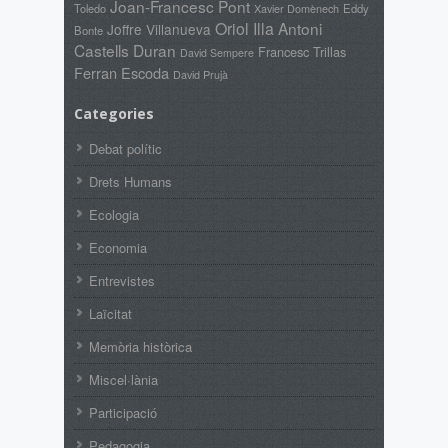
Joan-Francesc Pont
Toledo
Xavier Domènech
Eddy
Oriol Illa
Antoni
Joffre Villanueva
Bonte
Castells Duran
Francesc Trillas
David Sempere
Ferran Escoda
David Prujà
Categories
Debat polític
Drets Humans
Ecologia
Economia
Entrevistes
Laïcitat
Memòria històrica
Miscel·lània
Participació
Pedagogia