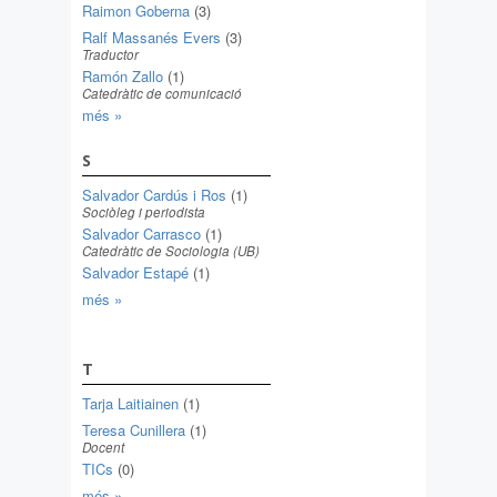
Raimon Goberna
(3)
Ralf Massanés Evers
(3)
Traductor
Ramón Zallo
(1)
Catedràtic de comunicació
més »
S
Salvador Cardús i Ros
(1)
Sociòleg i periodista
Salvador Carrasco
(1)
Catedràtic de Sociologia (UB)
Salvador Estapé
(1)
més »
T
Tarja Laitiainen
(1)
Teresa Cunillera
(1)
Docent
TICs
(0)
més »