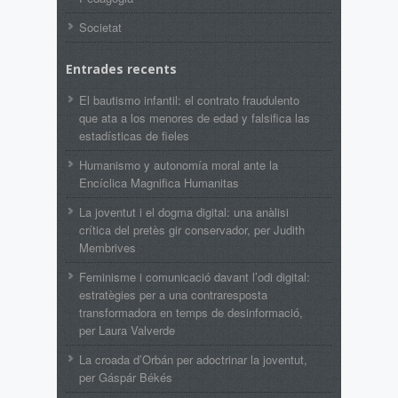
Societat
Entrades recents
El bautismo infantil: el contrato fraudulento
que ata a los menores de edad y falsifica las
estadísticas de fieles
Humanismo y autonomía moral ante la
Encíclica Magnifica Humanitas
La joventut i el dogma digital: una anàlisi
crítica del pretès gir conservador, per Judith
Membrives
Feminisme i comunicació davant l’odi digital:
estratègies per a una contraresposta
transformadora en temps de desinformació,
per Laura Valverde
La croada d’Orbán per adoctrinar la joventut,
per Gáspár Békés