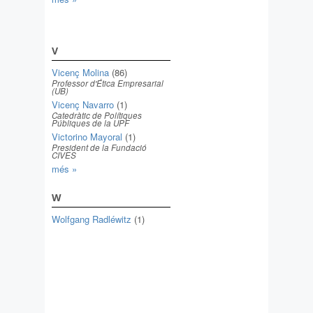
V
Vicenç Molina
(86)
Professor d'Ética Empresarial
(UB)
Vicenç Navarro
(1)
Catedràtic de Polítiques
Públiques de la UPF
Victorino Mayoral
(1)
President de la Fundació
CIVES
més »
W
Wolfgang Radléwitz
(1)