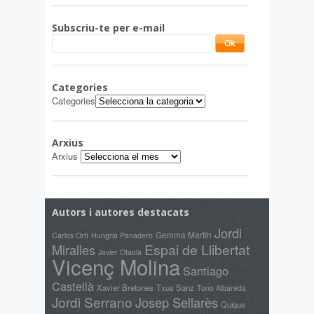
Subscriu-te per e-mail
Categories
Categories
Arxius
Arxius
Autors i autores destacats
Jordi
Gemma Martín
Carlos Ortí
Hungria Panadero
Espai de Llibertat
Miralles
Javier Otaola
Vicenç Molina
Santiago
Castellà
Xavier Bretones
Txus Sanz
Tono Albareda
Jordi Serrano
Josep Sellarès
Quique