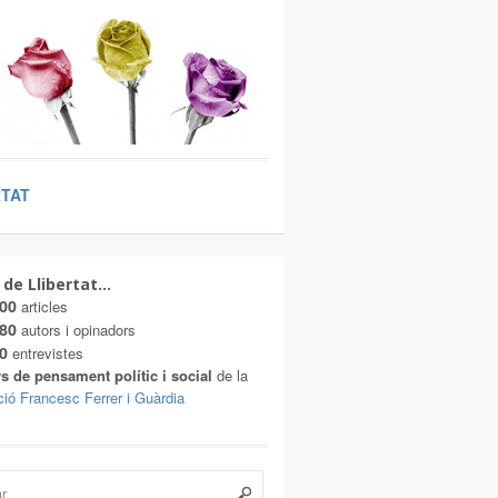
RTAT
 de Llibertat…
00
articles
80
autors i opinadors
0
entrevistes
s de pensament polític i social
de la
ió Francesc Ferrer i Guàrdia