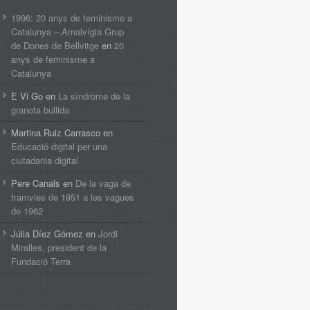
1996: 20 anys de feminisme a
Catalunya – Amalvígia Grup
de Dones de Bellvitge
en
20
anys de feminisme a
Catalunya
E Vi Go
en
La síndrome de la
granota bullida
Martina Ruiz Carrasco
en
Educació digital per una
ciutadania digital
Pere Canals
en
De la vaga de
tramvies de 1951 a les vagues
de 1962
Júlia Díez Gómez
en
Jordi
Miralles, president de la
Fundació Terra