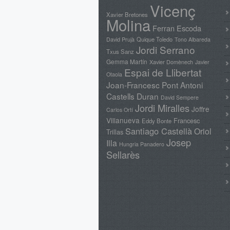
Vicenç
Xavier Bretones
Molina
Ferran Escoda
David Prujà
Quique Toledo
Tono Albareda
Jordi Serrano
Txus Sanz
Gemma Martín
Xavier Domènech
Javier
Espai de Llibertat
Otaola
Joan-Francesc Pont
Antoni
Castells Duran
David Sempere
Jordi Miralles
Joffre
Carlos Ortí
Villanueva
Francesc
Eddy Bonte
Santiago Castellà
Oriol
Trillas
Josep
Illa
Hungria Panadero
Sellarès