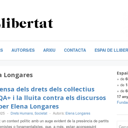
ES
AUTORS/ES
ARXIU
CONTACTA
ESPAI DE LLIBE
a Longares
Espai
6
+ de
1
+ de
ensa dels drets dels col·lectius
6
+ de
A+ i la lluita contra els discursos
17 any
Fundac
 per Elena Longares
025
-
Drets Humans
,
Societat
-
Autor/s:
Elena Longares
 un context polític amb un auge evident de la presència de partits
remistes o fonamentalistes, que, a més, estan aconseguint