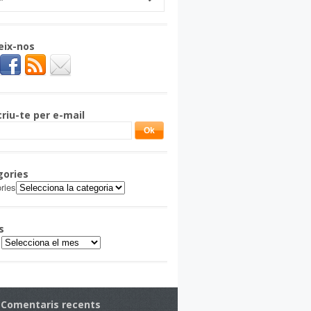
eix-nos
riu-te per e-mail
gories
ries
s
Comentaris recents