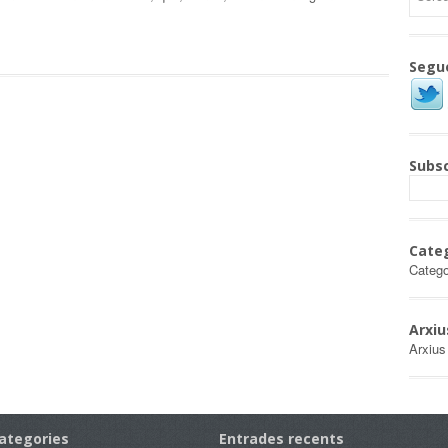
Segu
Subsc
Cate
Catego
Arxiu
Arxius
ategories
Entrades recents