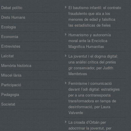
Debat polític
El bautismo infantil: el contrato
fraudulento que ata a los
Drets Humans
menores de edad y falsifica
las estadísticas de fieles
Ecologia
Humanismo y autonomía
Economia
moral ante la Encíclica
Entrevistes
Magnifica Humanitas
Laïcitat
La joventut i el dogma digital:
una anàlisi crítica del pretès
Memòria històrica
gir conservador, per Judith
Membrives
Miscel·lània
Feminisme i comunicació
Participació
davant l’odi digital: estratègies
Pedagogia
per a una contraresposta
transformadora en temps de
Societat
desinformació, per Laura
Valverde
La croada d’Orbán per
adoctrinar la joventut, per