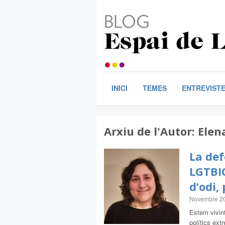
INICI
TEMES
ENTREVIST
Arxiu de l'Autor:
Elen
La def
LGTBIQ
d’odi,
Novembre 2
Estem vivint
polítics ext