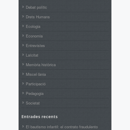
Debat polític
Drets Humans
Ecologia
Economia
Entrevistes
Laïcitat
Memòria històrica
Miscel·lània
Participació
Pedagogia
Societat
Entrades recents
El bautismo infantil: el contrato fraudulento