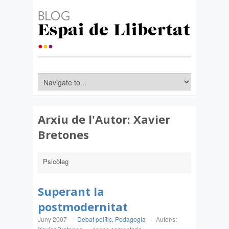
Arxiu de l'Autor:
Xavier
Bretones
Psicòleg
Superant la
postmodernitat
Juny 2007
-
Debat polític
,
Pedagogia
-
Autor/s: