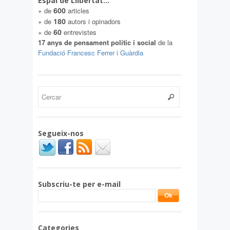
Espai de Llibertat…
600
+ de
articles
180
+ de
autors i opinadors
60
+ de
entrevistes
17 anys de pensament polític i social
de la
Fundació Francesc Ferrer i Guàrdia
Segueix-nos
Subscriu-te per e-mail
Categories