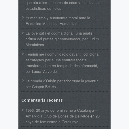
que ata a los menores de edad y falsifica las
estadísticas de fieles
Humanismo y autonomía moral ante la
Encíclica Magnifica Humanitas
La joventut i el dogma digital: una anàlisi
crítica del pretès gir conservador, per Judith
Membrives
Feminisme i comunicació davant l’odi digital:
estratègies per a una contraresposta
transformadora en temps de desinformació,
per Laura Valverde
La croada d’Orbán per adoctrinar la joventut,
per Gáspár Békés
Comentaris recents
1996: 20 anys de feminisme a Catalunya –
Amalvígia Grup de Dones de Bellvitge
en
20
anys de feminisme a Catalunya