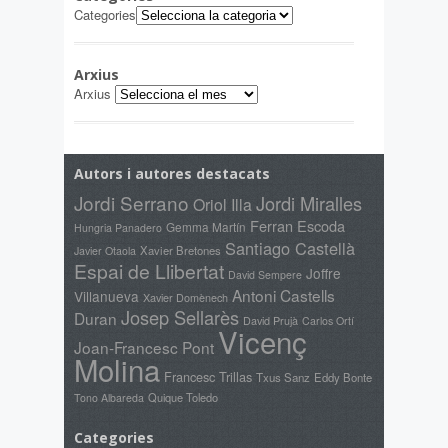
Categories
Arxius
Arxius
Autors i autores destacats
Jordi Serrano
Jordi Miralles
Oriol Illa
Ferran Escoda
Gemma Martín
Hungria Panadero
Santiago Castellà
Xavier Bretones
Javier Otaola
Espai de Llibertat
Joffre
David Sempere
Antoni Castells
Villanueva
Xavier Domènech
Josep Sellarès
Duran
David Prujà
Carlos Ortí
Vicenç
Joan-Francesc Pont
Molina
Francesc Trillas
Txus Sanz
Eddy Bonte
Quique Toledo
Tono Albareda
Categories