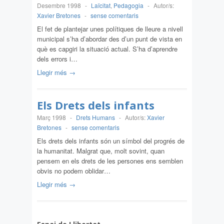
Desembre 1998
-
Laïcitat
,
Pedagogia
-
Autor/s:
Xavier Bretones
-
sense comentaris
El fet de plantejar unes polítiques de lleure a nivell
municipal s’ha d’abordar des d’un punt de vista en
què es capgiri la situació actual. S’ha d’aprendre
dels errors i…
Llegir més →
Els Drets dels infants
Març 1998
-
Drets Humans
-
Autor/s:
Xavier
Bretones
-
sense comentaris
Els drets dels infants són un símbol del progrés de
la humanitat. Malgrat que, molt sovint, quan
pensem en els drets de les persones ens semblen
obvis no podem oblidar…
Llegir més →