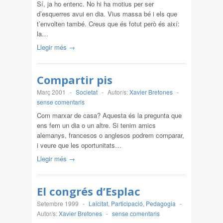
Sí, ja ho entenc. No hi ha motius per ser
d’esquerres avui en dia. Vius massa bé i els que
t’envolten també. Creus que és fotut però és així:
la…
Llegir més →
Compartir pis
Març 2001
-
Societat
-
Autor/s:
Xavier Bretones
-
sense comentaris
Com marxar de casa? Aquesta és la pregunta que
ens fem un dia o un altre. Si tenim amics
alemanys, francesos o anglesos podrem comparar,
i veure que les oportunitats…
Llegir més →
El congrés d’Esplac
Setembre 1999
-
Laïcitat
,
Participació
,
Pedagogia
-
Autor/s:
Xavier Bretones
-
sense comentaris