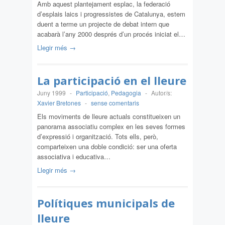
Amb aquest plantejament esplac, la federació
d’esplais laics i progressistes de Catalunya, estem
duent a terme un projecte de debat intern que
acabarà l’any 2000 després d’un procés iniciat el…
Llegir més →
La participació en el lleure
Juny 1999
-
Participació
,
Pedagogia
-
Autor/s:
Xavier Bretones
-
sense comentaris
Els moviments de lleure actuals constitueixen un
panorama associatiu complex en les seves formes
d’expressió i organització. Tots ells, però,
comparteixen una doble condició: ser una oferta
associativa i educativa…
Llegir més →
Polítiques municipals de
lleure