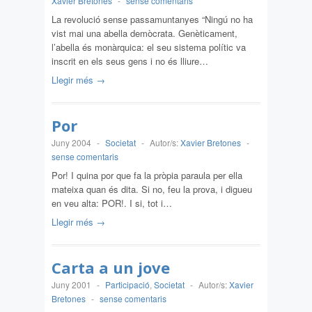
Xavier Bretones
-
sense comentaris
La revolució sense passamuntanyes “Ningú no ha
vist mai una abella demòcrata. Genèticament,
l’abella és monàrquica: el seu sistema polític va
inscrit en els seus gens i no és lliure…
Llegir més →
Por
Juny 2004
-
Societat
-
Autor/s:
Xavier Bretones
-
sense comentaris
Por! I quina por que fa la pròpia paraula per ella
mateixa quan és dita. Si no, feu la prova, i digueu
en veu alta: POR!. I si, tot i…
Llegir més →
Carta a un jove
Juny 2001
-
Participació
,
Societat
-
Autor/s:
Xavier
Bretones
-
sense comentaris