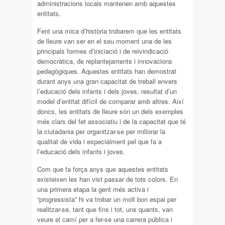
administracions locals mantenen amb aquestes
entitats.
Fent una mica d’història trobarem que les entitats
de lleure van ser en el seu moment una de les
principals formes d’iniciació i de reivindicació
democràtica, de replantejaments i innovacions
pedagògiques. Aquestes entitats han demostrat
durant anys una gran capacitat de treball envers
l’educació dels infants i dels joves, resultat d’un
model d’entitat difícil de comparar amb altres. Així
doncs, les entitats de lleure són un dels exemples
més clars del fet associatiu i de la capacitat que té
la ciutadania per organitzar-se per millorar la
qualitat de vida i especialment pel que fa a
l’educació dels infants i joves.
Com que fa força anys que aquestes entitats
existeixen les han vist passar de tots colors. En
una primera etapa la gent més activa i
“progressista” hi va trobar un molt bon espai per
realitzar-se, tant que fins i tot, uns quants, van
veure el camí per a fer-se una carrera pública i