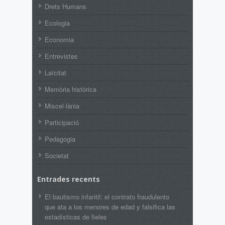
Drets Humans
Ecologia
Economia
Entrevistes
Laïcitat
Memòria històrica
Miscel·lània
Participació
Pedagogia
Societat
Entrades recents
El bautismo infantil: el contrato fraudulento
que ata a los menores de edad y falsifica las
estadísticas de fieles