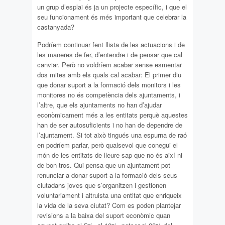
un grup d’esplai és ja un projecte específic, i que el
seu funcionament és més important que celebrar la
castanyada?
Podríem continuar fent llista de les actuacions i de
les maneres de fer, d’entendre i de pensar que cal
canviar. Però no voldríem acabar sense esmentar
dos mites amb els quals cal acabar: El primer diu
que donar suport a la formació dels monitors i les
monitores no és competència dels ajuntaments, i
l’altre, que els ajuntaments no han d’ajudar
econòmicament més a les entitats perquè aquestes
han de ser autosuficients i no han de dependre de
l’ajuntament. Si tot això tingués una espurna de raó
en podríem parlar, però qualsevol que conegui el
món de les entitats de lleure sap que no és així ni
de bon tros. Qui pensa que un ajuntament pot
renunciar a donar suport a la formació dels seus
ciutadans joves que s’organitzen i gestionen
voluntariament i altruista una entitat que enriqueix
la vida de la seva ciutat? Com es poden plantejar
revisions a la baixa del suport econòmic quan