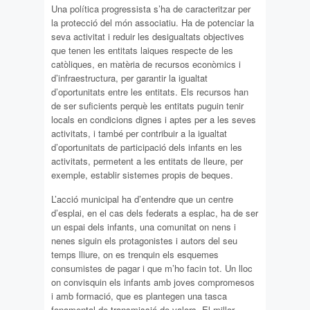
Una política progressista s’ha de caracteritzar per
la protecció del món associatiu. Ha de potenciar la
seva activitat i reduir les desigualtats objectives
que tenen les entitats laiques respecte de les
catòliques, en matèria de recursos econòmics i
d’infraestructura, per garantir la igualtat
d’oportunitats entre les entitats. Els recursos han
de ser suficients perquè les entitats puguin tenir
locals en condicions dignes i aptes per a les seves
activitats, i també per contribuir a la igualtat
d’oportunitats de participació dels infants en les
activitats, permetent a les entitats de lleure, per
exemple, establir sistemes propis de beques.
L’acció municipal ha d’entendre que un centre
d’esplai, en el cas dels federats a esplac, ha de ser
un espai dels infants, una comunitat on nens i
nenes siguin els protagonistes i autors del seu
temps lliure, on es trenquin els esquemes
consumistes de pagar i que m’ho facin tot. Un lloc
on convisquin els infants amb joves compromesos
i amb formació, que es plantegen una tasca
fonamental de transmissió de valors. El millor