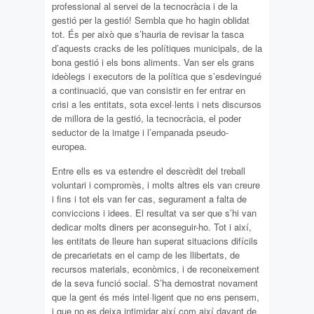
professional al servei de la tecnocràcia i de la
gestió per la gestió! Sembla que ho hagin oblidat
tot. És per això que s’hauria de revisar la tasca
d’aquests cracks de les polítiques municipals, de la
bona gestió i els bons aliments. Van ser els grans
ideòlegs i executors de la política que s’esdevingué
a continuació, que van consistir en fer entrar en
crisi a les entitats, sota excel·lents i nets discursos
de millora de la gestió, la tecnocràcia, el poder
seductor de la imatge i l’empanada pseudo-
europea.
Entre ells es va estendre el descrèdit del treball
voluntari i compromès, i molts altres els van creure
i fins i tot els van fer cas, segurament a falta de
conviccions i idees. El resultat va ser que s’hi van
dedicar molts diners per aconseguir-ho. Tot i així,
les entitats de lleure han superat situacions difícils
de precarietats en el camp de les llibertats, de
recursos materials, econòmics, i de reconeixement
de la seva funció social. S’ha demostrat novament
que la gent és més intel·ligent que no ens pensem,
i que no es deixa intimidar així com així davant de