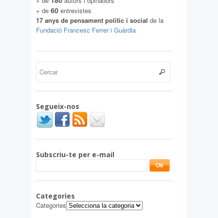
180
+ de
autors i opinadors
60
+ de
entrevistes
17 anys de pensament polític i social
de la
Fundació Francesc Ferrer i Guàrdia
Segueix-nos
Subscriu-te per e-mail
Categories
Categories