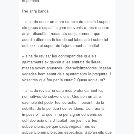
superació.
Per altra banda:
– s’ha de donar un marc estable de relació i suport
als grups d’esplai i signar convenis a tres o quatre
anys, discutits i redactats conjuntament, que
acordin diferents línies de col·laboració i sobre tot
defineixin el suport de l’ajuntament a l’entitat.
– s’ha de revisar les contrapartides que els
ajuntaments exigeixen a les entitats de lleure,
massa sovint abusives i desmobilitzadores. Massa
vegades hem sentit dels ajuntaments la pregunta: I
vosaltres que feu per la ciutat? Quina ironia, oi?
– s’ha de revisar encara més profundament les
normatives de subvencions. Que són un altre
exemple del poder tecnocràctic imperant i de la
debilitat de la política i de les idees. Com ara la
impossibilitat que hi ha per signar convenis de
col·laboració o la dificultat, per justificar les
subvencions; perquè cada vegada més es
subvencionen projectes específics. Sabran ells que