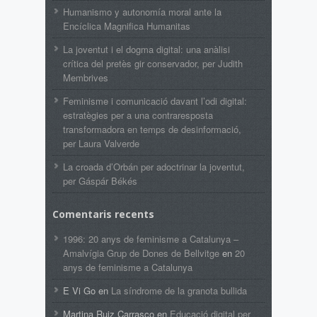
Humanismo y autonomía moral ante la
Encíclica Magnifica Humanitas
La joventut i el dogma digital: una anàlisi
crítica del pretès gir conservador, per Judith
Membrives
Feminisme i comunicació davant l’odi digital:
estratègies per a una contraresposta
transformadora en temps de desinformació,
per Laura Valverde
La croada d’Orbán per adoctrinar la joventut,
per Gáspár Békés
Comentaris recents
1996: 20 anys de feminisme a Catalunya –
Amalvígia Grup de Dones de Bellvitge
en
20
anys de feminisme a Catalunya
E Vi Go
en
La síndrome de la granota bullida
Martina Ruiz Carrasco
en
Educació digital per