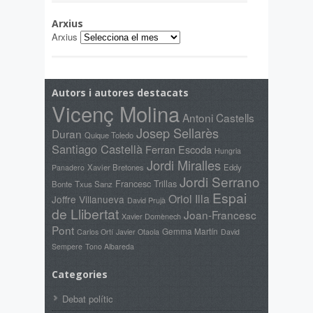
Arxius
Arxius
Autors i autores destacats
Vicenç Molina
Antoni Castells
Josep Sellarès
Duran
Quique Toledo
Santiago Castellà
Ferran Escoda
Hungria
Jordi Miralles
Xavier Bretones
Eddy
Panadero
Jordi Serrano
Francesc Trillas
Bonte
Txus Sanz
Espai
Oriol Illa
Joffre Villanueva
David Prujà
de Llibertat
Joan-Francesc
Xavier Domènech
Pont
Gemma Martín
Carlos Ortí
Javier Otaola
David
Sempere
Tono Albareda
Categories
Debat polític