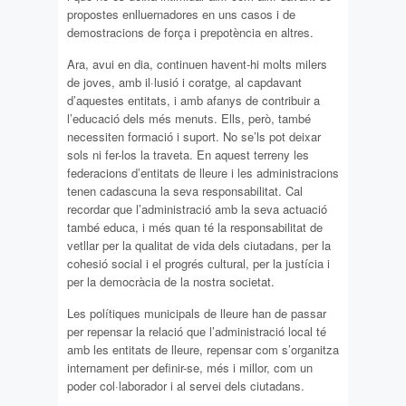
propostes enlluernadores en uns casos i de
demostracions de força i prepotència en altres.
Ara, avui en dia, continuen havent-hi molts milers
de joves, amb il·lusió i coratge, al capdavant
d’aquestes entitats, i amb afanys de contribuir a
l’educació dels més menuts. Ells, però, també
necessiten formació i suport. No se’ls pot deixar
sols ni fer-los la traveta. En aquest terreny les
federacions d’entitats de lleure i les administracions
tenen cadascuna la seva responsabilitat. Cal
recordar que l’administració amb la seva actuació
també educa, i més quan té la responsabilitat de
vetllar per la qualitat de vida dels ciutadans, per la
cohesió social i el progrés cultural, per la justícia i
per la democràcia de la nostra societat.
Les polítiques municipals de lleure han de passar
per repensar la relació que l’administració local té
amb les entitats de lleure, repensar com s’organitza
internament per definir-se, més i millor, com un
poder col·laborador i al servei dels ciutadans.