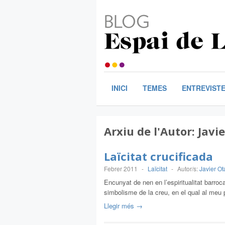
INICI
TEMES
ENTREVIST
Arxiu de l'Autor:
Javi
Laïcitat crucificada
Febrer 2011
-
Laïcitat
-
Autor/s:
Javier Ot
Encunyat de nen en l’espiritualitat barroca
simbolisme de la creu, en el qual al meu
Llegir més →