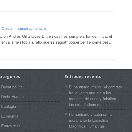
i
r Otaola
-
sense comentaris
ación Andrés Ortiz-Osés Entre nosaltres sempre s´ha identificat el
lericalisme i fòbia a “allò que és sagrat” potser per l’enorme pes…
ategories
Entrades recents
Debat polític
El bautismo infantil: el contrato
fraudulento que ata a los
Drets Humans
menores de edad y falsifica
las estadísticas de fieles
Ecologia
Humanismo y autonomía
Economia
moral ante la Encíclica
Entrevistes
Magnifica Humanitas