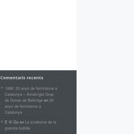
Comentaris recents
1996: 20 anys de feminisme a
Catalunya – Amalvígia Grup
de Dones de Bellvitge
en
20
anys de feminisme a
Catalunya
E Vi Go
en
La síndrome de la
granota bullida