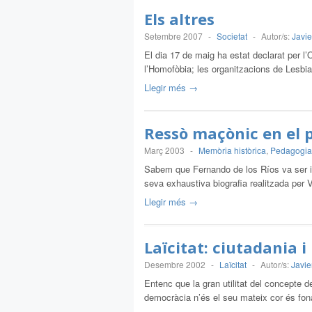
Els altres
Setembre 2007
-
Societat
-
Autor/s:
Javie
El dia 17 de maig ha estat declarat per l
l’Homofòbia; les organitzacions de Lesbia
Llegir més →
Ressò maçònic en el 
Març 2003
-
Memòria històrica
,
Pedagogia
Sabem que Fernando de los Ríos va ser ini
seva exhaustiva biografia realitzada per V
Llegir més →
Laïcitat: ciutadania i 
Desembre 2002
-
Laïcitat
-
Autor/s:
Javie
Entenc que la gran utilitat del concepte d
democràcia n’és el seu mateix cor és f