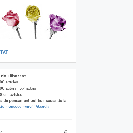
RTAT
 de Llibertat…
00
articles
80
autors i opinadors
0
entrevistes
s de pensament polític i social
de la
ió Francesc Ferrer i Guàrdia