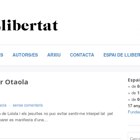
ES
AUTORS/ES
ARXIU
CONTACTA
ESPAI DE LLIBE
er Otaola
Espai
6
+ de
1
+ de
6
+ de
aola
-
sense comentaris
17 any
Fundac
 de Loiola i els jesuïtes no puc evitar sentir-me interpel·lat pel
 parer es manifesta d’una…