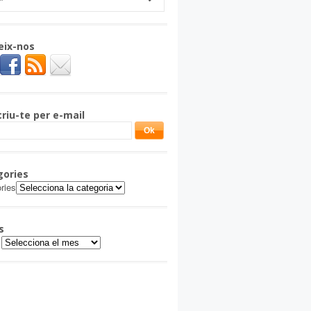
eix-nos
riu-te per e-mail
gories
ries
s