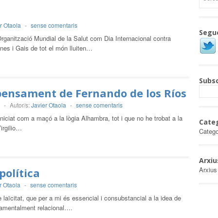
r Otaola
-
sense comentaris
Segu
’Organització Mundial de la Salut com Dia Internacional contra
nes i Gais de tot el món lluiten…
Subsc
pensament de Fernando de los Ríos
-
Autor/s:
Javier Otaola
-
sense comentaris
ciat com a maçó a la lògia Alhambra, tot i que no he trobat a la
Cate
irgilio…
Catego
Arxiu
Arxius
política
r Otaola
-
sense comentaris
e laïcitat, que per a mi és essencial i consubstancial a la idea de
onamentalment relacional….