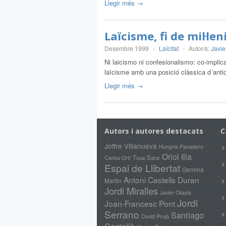
Llegir més →
Laïcisme, fi de mil·len
Desembre 1999
-
Laïcitat
-
Autor/s:
Javie
Ni laicismo ni confesionalismo: co-implic
laïcisme amb una posició clàssica d´antic
Llegir més →
Autors i autores destacats
C
Joffre Villanueva
Hungria Panadero
Oriol Illa
Txus Sanz
Carlos Ortí
Espai de Llibertat
Gemma
Antoni Castells Duran
Martín
Jordi Miralles
Javier Otaola
Jordi
Joan-Francesc Pont
Serrano
Santiago
David Prujà