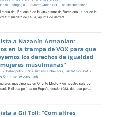
tòrica
,
Pedagogia
-
Autor/s:
Carlos Ortí
-
sense comentaris
tòria de l’Educació de la Universitat de Barcelona i autor de la
àrdia: “Quadern de cel·la, apunts de darrera…
vista a Nazanín Armanian:
os en la trampa de VOX para que
oyemos los derechos de igualdad
s mujeres musulmanas”
1
-
Debat polític
,
Drets Humans
,
Entrevistes
,
Laïcitat
,
Societat
-
s Ortí
-
sense comentaris
mujeres musulmanas en Oriente Medio y en nuestro país con
 iraní. Exiliada política en España desde 1983, destaca por…
ista a Gil Toll: “Com altres