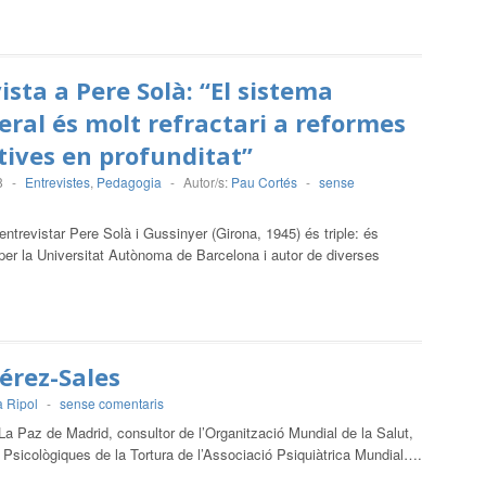
ista a Pere Solà: “El sistema
eral és molt refractari a reformes
ives en profunditat”
8
-
Entrevistes
,
Pedagogia
-
Autor/s:
Pau Cortés
-
sense
ntrevistar Pere Solà i Gussinyer (Girona, 1945) és triple: és
 per la Universitat Autònoma de Barcelona i autor de diverses
érez-Sales
a Ripol
-
sense comentaris
La Paz de Madrid, consultor de l’Organització Mundial de la Salut,
Psicològiques de la Tortura de l’Associació Psiquiàtrica Mundial….