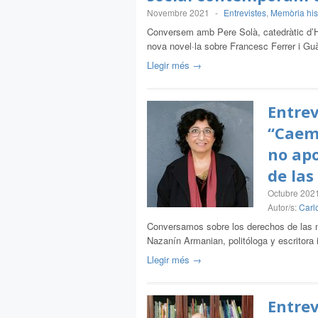
Novembre 2021
-
Entrevistes
,
Memòria his
Conversem amb Pere Solà, catedràtic d’His
nova novel·la sobre Francesc Ferrer i Gu
Llegir més →
Entre
“Caem
no ap
de la
Octubre 202
Autor/s:
Carlo
Conversamos sobre los derechos de las 
Nazanín Armanian, politóloga y escritora
Llegir més →
Entrev