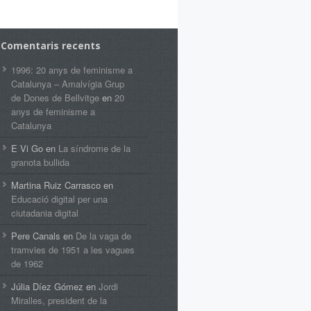
Comentaris recents
1996: 20 anys de feminisme a
Catalunya – Amalvígia Grup
de Dones de Bellvitge
en
20
anys de feminisme a
Catalunya
E Vi Go
en
La síndrome de la
granota bullida
Martina Ruiz Carrasco
en
Educació digital per una
ciutadania digital
Pere Canals
en
De la vaga de
tramvies de 1951 a les vagues
de 1962
Júlia Díez Gómez
en
Jordi
Miralles, president de la