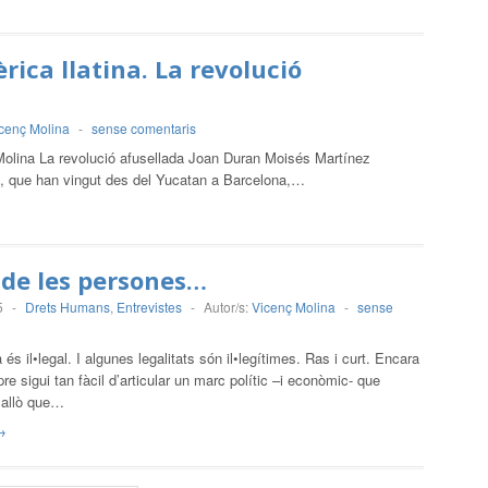
rica llatina. La revolució
cenç Molina
-
sense comentaris
 Molina La revolució afusellada Joan Duran Moisés Martínez
s, que han vingut des del Yucatan a Barcelona,…
i de les persones…
5
-
Drets Humans
,
Entrevistes
-
Autor/s:
Vicenç Molina
-
sense
és il•legal. I algunes legalitats són il•legítimes. Ras i curt. Encara
e sigui tan fàcil d’articular un marc polític –i econòmic- que
 allò que…
→