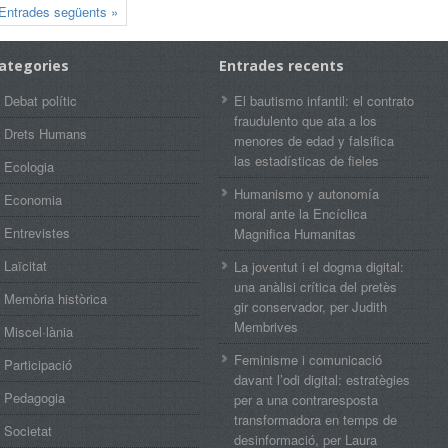
Entrades següents »
ategories
Entrades recents
Debat polític
El bautismo infantil: el contrato
fraudulento que ata a los
Drets Humans
menores de edad y falsifica
las estadísticas de fieles
Ecologia
Humanismo y autonomía
Economia
moral ante la Encíclica
Entrevistes
Magnifica Humanitas
Laïcitat
La joventut i el dogma digital:
una anàlisi crítica del pretès
Memòria històrica
gir conservador, per Judith
Membrives
Miscel·lània
Feminisme i comunicació
Participació
davant l’odi digital: estratègies
Pedagogia
per a una contraresposta
transformadora en temps de
Societat
desinformació, per Laura