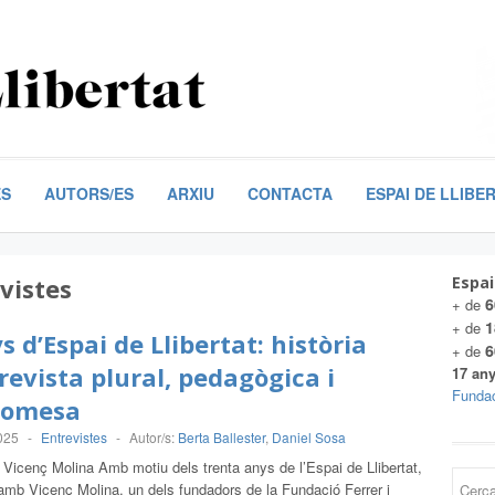
ES
AUTORS/ES
ARXIU
CONTACTA
ESPAI DE LLIBE
vistes
Espai
6
+ de
1
+ de
s d’Espai de Llibertat: història
6
+ de
revista plural, pedagògica i
17 any
Fundac
romesa
025
-
Entrevistes
-
Autor/s:
Berta Ballester
,
Daniel Sosa
 Vicenç Molina Amb motiu dels trenta anys de l’Espai de Llibertat,
mb Vicenç Molina, un dels fundadors de la Fundació Ferrer i