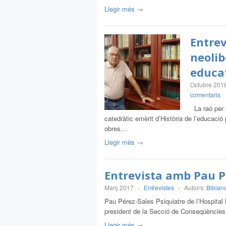
Llegir més →
Entrev
neolib
educat
Octubre 201
comentaris
La raó per e
catedràtic emèrit d’Història de l’educació
obres…
Llegir més →
Entrevista amb Pau P
Març 2017
-
Entrevistes
-
Autor/s:
Bibian
Pau Pérez-Sales Psiquiatre de l’Hospital 
president de la Secció de Conseqüències 
Llegir més →