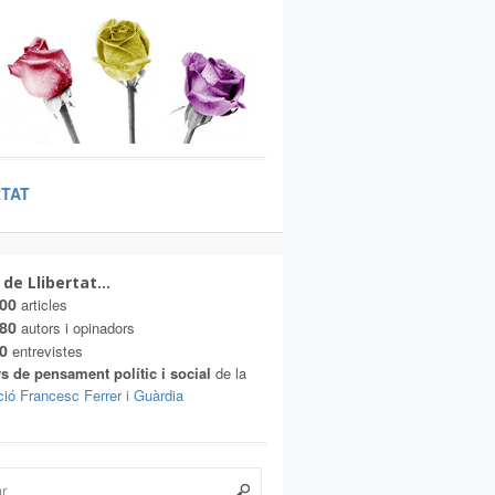
RTAT
 de Llibertat…
00
articles
80
autors i opinadors
0
entrevistes
s de pensament polític i social
de la
ió Francesc Ferrer i Guàrdia