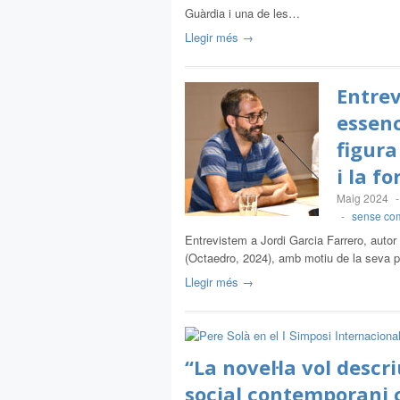
Guàrdia i una de les…
Llegir més →
Entrev
essenc
figura
i la f
Maig 2024
-
sense com
Entrevistem a Jordi Garcia Farrero, autor 
(Octaedro, 2024), amb motiu de la seva p
Llegir més →
“La novel·la vol descri
social contemporani 