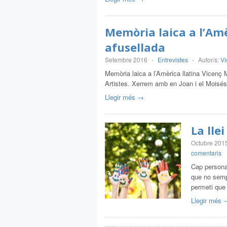
Memòria laica a l’Amè
afusellada
Setembre 2016
-
Entrevistes
-
Autor/s:
Vi
Memòria laica a l’Amèrica llatina Vicenç
Artistes. Xerrem amb en Joan i el Moisé
Llegir més →
La lle
Octubre 201
comentaris
Cap persona 
que no sempr
permeti que
Llegir més 