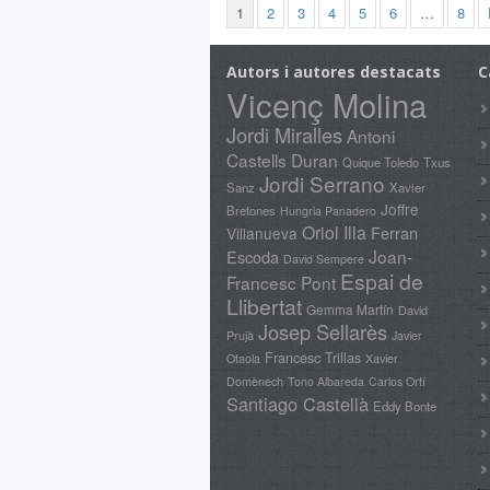
1
2
3
4
5
6
…
8
Autors i autores destacats
C
Vicenç Molina
Jordi Miralles
Antoni
Castells Duran
Quique Toledo
Txus
Jordi Serrano
Sanz
Xavier
Joffre
Bretones
Hungria Panadero
Oriol Illa
Ferran
Villanueva
Joan-
Escoda
David Sempere
Espai de
Francesc Pont
Llibertat
Gemma Martín
David
Josep Sellarès
Prujà
Javier
Francesc Trillas
Xavier
Otaola
Domènech
Tono Albareda
Carlos Ortí
Santiago Castellà
Eddy Bonte