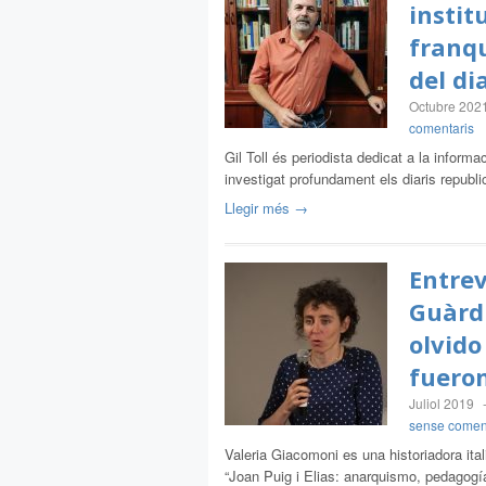
instit
franqu
del dia
Octubre 202
comentaris
Gil Toll és periodista dedicat a la inform
investigat profundament els diaris repub
Llegir més →
Entrev
Guàrdi
olvido
fueron
Juliol 2019
sense comen
Valeria Giacomoni es una historiadora ital
“Joan Puig i Elias: anarquismo, pedagogí