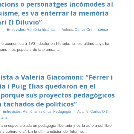
ucions o personatges incòmodes al
isme, es va enterrar la memòria
ri El Diluvio”
1
-
Entrevistes
,
Memòria històrica
-
Autor/s:
Carlos Ortí
-
sense
ació econòmica a TV3 i doctor en Història. En els últims anys ha
licans més populars de la premsa…
ista a Valeria Giacomoni: “Ferrer i
a i Puig Elias quedaron en el
 porque sus proyectos pedagógicos
 tachados de políticos”
-
Entrevistes
,
Memòria històrica
,
Pedagogia
-
Autor/s:
Carlos Ortí
-
taris
iana especializada en pedagogía libertaria y es la autora del libro
a y coherencia”. En la última edición del Informe…