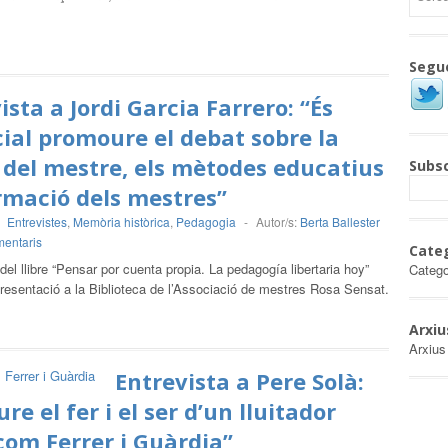
Segu
ista a Jordi Garcia Farrero: “És
ial promoure el debat sobre la
 del mestre, els mètodes educatius
Subsc
ormació dels mestres”
-
Entrevistes
,
Memòria històrica
,
Pedagogia
-
Autor/s:
Berta Ballester
entaris
Cate
del llibre “Pensar por cuenta propia. La pedagogía libertaria hoy”
Catego
resentació a la Biblioteca de l’Associació de mestres Rosa Sensat.
Arxiu
Arxius
Entrevista a Pere Solà:
ure el fer i el ser d’un lluitador
com Ferrer i Guàrdia”