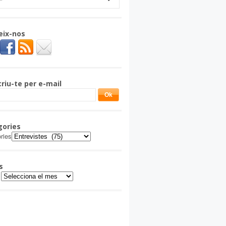
eix-nos
riu-te per e-mail
gories
ries
s