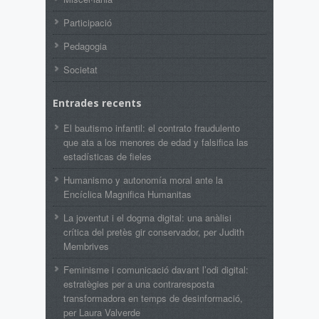
Participació
Pedagogia
Societat
Entrades recents
El bautismo infantil: el contrato fraudulento
que ata a los menores de edad y falsifica las
estadísticas de fieles
Humanismo y autonomía moral ante la
Encíclica Magnifica Humanitas
La joventut i el dogma digital: una anàlisi
crítica del pretès gir conservador, per Judith
Membrives
Feminisme i comunicació davant l’odi digital:
estratègies per a una contraresposta
transformadora en temps de desinformació,
per Laura Valverde