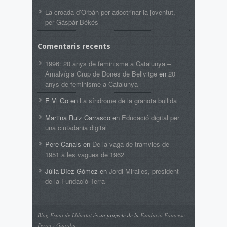
La croada d’Orbán per adoctrinar la joventut,
per Gáspár Békés
Comentaris recents
1996: 20 anys de feminisme a Catalunya –
Amalvígia Grup de Dones de Bellvitge
en
20
anys de feminisme a Catalunya
E Vi Go
en
La síndrome de la granota bullida
Martina Ruiz Carrasco
en
Educació digital per
una ciutadania digital
Pere Canals
en
De la vaga de tramvies de
1951 a les vagues de 1962
Júlia Díez Gómez
en
Jordi Miralles, president
de la Fundació Terra
Blog Espai de Llibertat
és un projecte de la
Fundació Francesc
Ferrer i Guàrdia