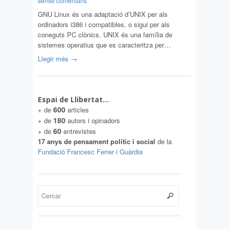
sense comentaris
GNU Linux és una adaptació d’UNIX per als
ordinadors i386 i compatibles, o sigui per als
coneguts PC clònics. UNIX és una família de
sistemes operatius que es caracteritza per…
Llegir més →
Espai de Llibertat…
600
+ de
articles
180
+ de
autors i opinadors
60
+ de
entrevistes
17 anys de pensament polític i social
de la
Fundació Francesc Ferrer i Guàrdia