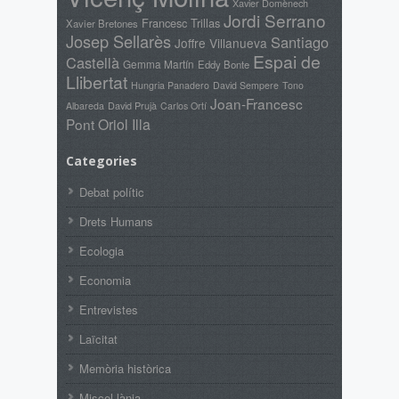
Xavier Domènech
Jordi Serrano
Francesc Trillas
Xavier Bretones
Josep Sellarès
Santiago
Joffre Villanueva
Espai de
Castellà
Gemma Martín
Eddy Bonte
Llibertat
Hungria Panadero
David Sempere
Tono
Joan-Francesc
David Prujà
Albareda
Carlos Ortí
Pont
Oriol Illa
Categories
Debat polític
Drets Humans
Ecologia
Economia
Entrevistes
Laïcitat
Memòria històrica
Miscel·lània