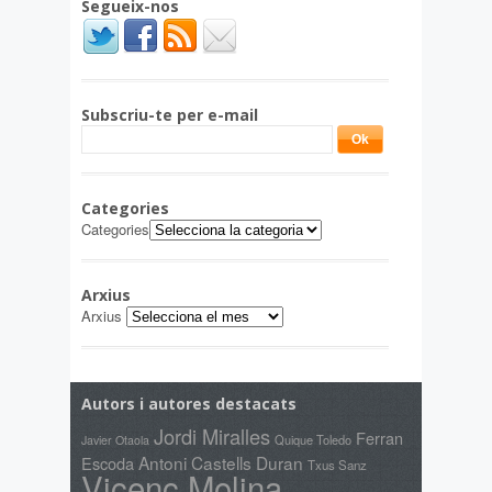
Segueix-nos
Subscriu-te per e-mail
Categories
Categories
Arxius
Arxius
Autors i autores destacats
Jordi Miralles
Ferran
Quique Toledo
Javier Otaola
Antoni Castells Duran
Escoda
Txus Sanz
Vicenç Molina