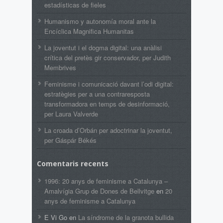
estadísticas de fieles
Humanismo y autonomía moral ante la
Encíclica Magnifica Humanitas
La joventut i el dogma digital: una anàlisi
crítica del pretès gir conservador, per Judith
Membrives
Feminisme i comunicació davant l’odi digital:
estratègies per a una contraresposta
transformadora en temps de desinformació,
per Laura Valverde
La croada d’Orbán per adoctrinar la joventut,
per Gáspár Békés
Comentaris recents
1996: 20 anys de feminisme a Catalunya –
Amalvígia Grup de Dones de Bellvitge
en
20
anys de feminisme a Catalunya
E Vi Go
en
La síndrome de la granota bullida