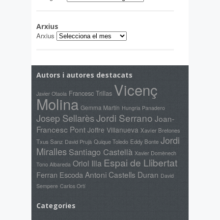
Arxius
Arxius
Autors i autores destacats
Vicenç
Francesc Trillas
Javier Otaola
Molina
Gemma Martín
Hungria Panadero
Jordi Serrano
Josep Sellarès
Joan-
Francesc Pont
Joffre Villanueva
Xavier Bretones
Jordi
Txus Sanz
David Prujà
Quique Toledo
Eddy Bonte
Miralles
Santiago Castellà
Xavier Domènech
Espai de Llibertat
Oriol Illa
Tono Albareda
Antoni Castells Duran
Ferran Escoda
David
Sempere
Carlos Ortí
Categories