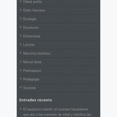
Debat polític
Drets Humans
Ecologia
Economia
Entrevistes
Laïcitat
Memòria històrica
Miscel·lània
Participació
Pedagogia
Societat
Entrades recents
El bautismo infantil: el contrato fraudulento
que ata a los menores de edad y falsifica las