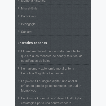
Memòria històrica
Miscel·lània
Participació
Pedagogia
Societat
Entrades recents
El bautismo infantil: el contrato fraudulento
que ata a los menores de edad y falsifica las
estadísticas de fieles
Humanismo y autonomía moral ante la
Encíclica Magnifica Humanitas
La joventut i el dogma digital: una anàlisi
crítica del pretès gir conservador, per Judith
Membrives
Feminisme i comunicació davant l’odi digital:
estratègies per a una contraresposta