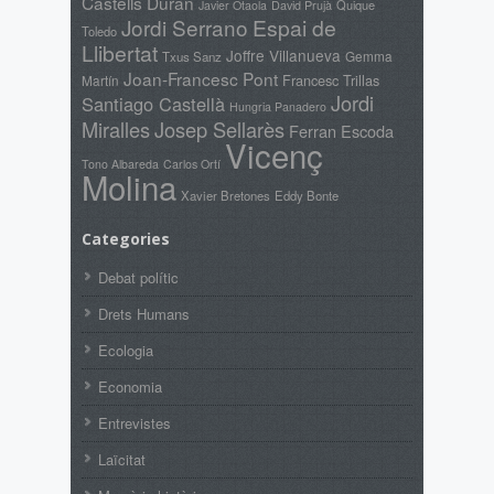
Castells Duran
David Prujà
Quique
Javier Otaola
Jordi Serrano
Espai de
Toledo
Llibertat
Joffre Villanueva
Gemma
Txus Sanz
Joan-Francesc Pont
Francesc Trillas
Martín
Jordi
Santiago Castellà
Hungria Panadero
Miralles
Josep Sellarès
Ferran Escoda
Vicenç
Tono Albareda
Carlos Ortí
Molina
Xavier Bretones
Eddy Bonte
Categories
Debat polític
Drets Humans
Ecologia
Economia
Entrevistes
Laïcitat