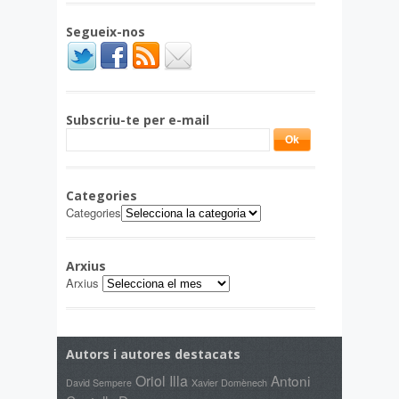
Segueix-nos
Subscriu-te per e-mail
Categories
Categories
Arxius
Arxius
Autors i autores destacats
Oriol Illa
Antoni
Xavier Domènech
David Sempere