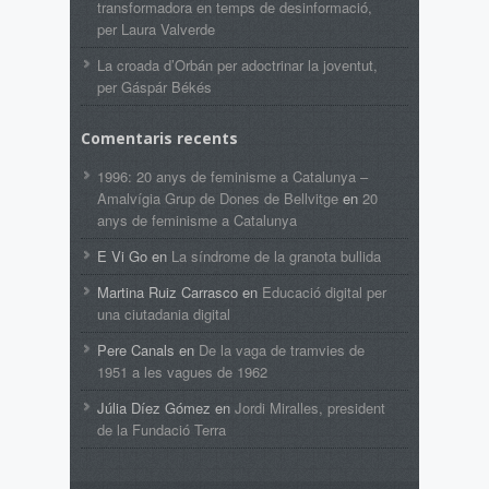
transformadora en temps de desinformació,
per Laura Valverde
La croada d’Orbán per adoctrinar la joventut,
per Gáspár Békés
Comentaris recents
1996: 20 anys de feminisme a Catalunya –
Amalvígia Grup de Dones de Bellvitge
en
20
anys de feminisme a Catalunya
E Vi Go
en
La síndrome de la granota bullida
Martina Ruiz Carrasco
en
Educació digital per
una ciutadania digital
Pere Canals
en
De la vaga de tramvies de
1951 a les vagues de 1962
Júlia Díez Gómez
en
Jordi Miralles, president
de la Fundació Terra