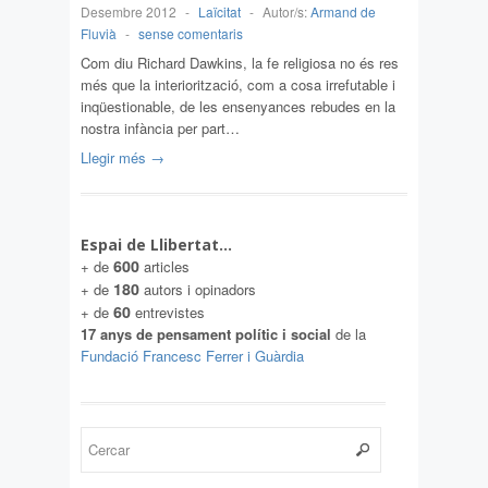
Desembre 2012
-
Laïcitat
-
Autor/s:
Armand de
Fluvià
-
sense comentaris
Com diu Richard Dawkins, la fe religiosa no és res
més que la interiorització, com a cosa irrefutable i
inqüestionable, de les ensenyances rebudes en la
nostra infància per part…
Llegir més →
Espai de Llibertat…
600
+ de
articles
180
+ de
autors i opinadors
60
+ de
entrevistes
17 anys de pensament polític i social
de la
Fundació Francesc Ferrer i Guàrdia