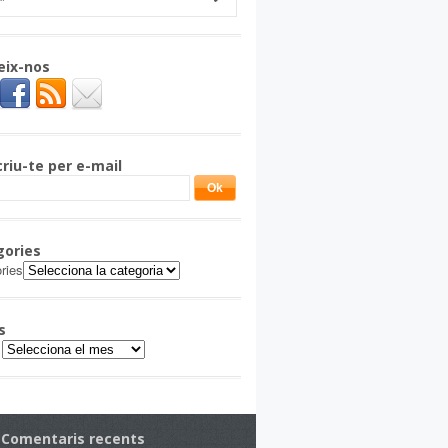
eix-nos
riu-te per e-mail
gories
ries
s
Comentaris recents