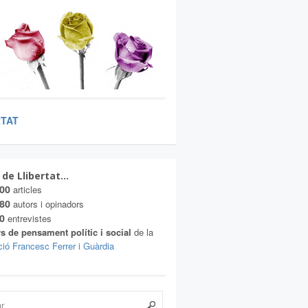
RTAT
 de Llibertat…
00
articles
80
autors i opinadors
0
entrevistes
s de pensament polític i social
de la
ió Francesc Ferrer i Guàrdia