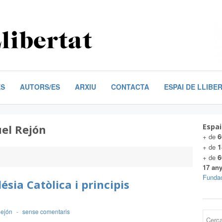
ES
AUTORS/ES
ARXIU
CONTACTA
ESPAI DE LLIBE
el Rejón
Espai
6
+ de
1
+ de
6
+ de
17 any
Fundac
sia Catòlica i principis
ejón
-
sense comentaris