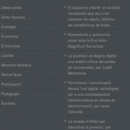
Debat polític
El bautismo infantil: el contrato
fraudulento que ata a los
Drets Humans
menores de edad y falsifica
las estadísticas de fieles
Ecologia
Humanismo y autonomía
Economia
moral ante la Encíclica
Entrevistes
Magnifica Humanitas
Laïcitat
La joventut i el dogma digital:
una anàlisi crítica del pretès
Memòria històrica
gir conservador, per Judith
Membrives
Miscel·lània
Feminisme i comunicació
Participació
davant l’odi digital: estratègies
Pedagogia
per a una contraresposta
transformadora en temps de
Societat
desinformació, per Laura
Valverde
La croada d’Orbán per
adoctrinar la joventut, per