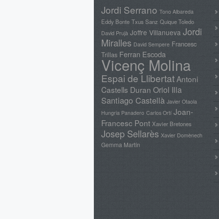
Jordi Serrano
Tono Albareda
Eddy Bonte
Txus Sanz
Quique Toledo
Jordi
Joffre Villanueva
David Prujà
Miralles
Francesc
David Sempere
Ferran Escoda
Trillas
Vicenç Molina
Espai de Llibertat
Antoni
Castells Duran
Oriol Illa
Santiago Castellà
Javier Otaola
Joan-
Hungria Panadero
Carlos Ortí
Francesc Pont
Xavier Bretones
Josep Sellarès
Xavier Domènech
Gemma Martín