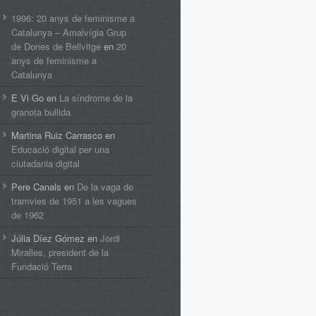
1996: 20 anys de feminisme a
Catalunya – Amalvígia Grup
de Dones de Bellvitge
en
20
anys de feminisme a
Catalunya
E Vi Go
en
La síndrome de la
granota bullida
Martina Ruiz Carrasco
en
Educació digital per una
ciutadania digital
Pere Canals
en
De la vaga de
tramvies de 1951 a les vagues
de 1962
Júlia Díez Gómez
en
Jordi
Miralles, president de la
Fundació Terra