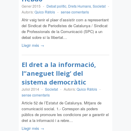
Gener 2015
-
Debat polític
,
Drets Humans
,
Societat
-
Autor/s:
Quico Ràfols
-
sense comentaris
Ahir vaig tenir el plaer d’assistir com a representant
del Sindicat de Periodistes de Catalunya / Sindicat
de Professionals de la Comunicació (SPC) a un
debat sobre si la llibertat…
Llegir més →
El dret a la informació,
l”aneguet lleig’ del
sistema democràtic
Juliol 2014
-
Societat
-
Autor/s:
Quico Ràfols
-
sense comentaris
Article 52 de l’Estatut de Catalunya. Mitjans de
comunicació social. 1.- Correspon als poders
públics de promoure les condicions per a garantir el
dret a la informació i a rebre…
Llegir més →