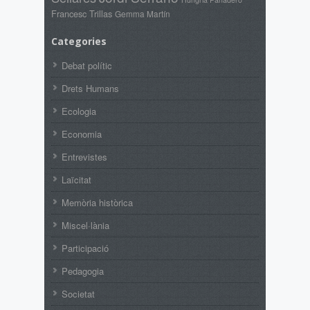
Francesc Trillas
Gemma Martín
Categories
Debat polític
Drets Humans
Ecologia
Economia
Entrevistes
Laïcitat
Memòria històrica
Miscel·lània
Participació
Pedagogia
Societat