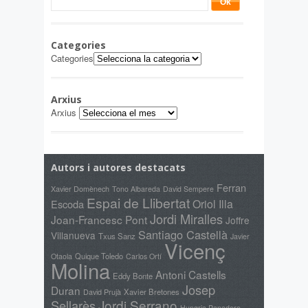
Categories
Categories
Arxius
Arxius
Autors i autores destacats
Ferran
Xavier Domènech
Tono Albareda
David Sempere
Espai de Llibertat
Oriol Illa
Escoda
Jordi Miralles
Joan-Francesc Pont
Joffre
Santiago Castellà
Villanueva
Txus Sanz
Javier
Vicenç
Quique Toledo
Otaola
Carlos Ortí
Molina
Antoni Castells
Eddy Bonte
Josep
Duran
David Prujà
Xavier Bretones
Jordi Serrano
Sellarès
Hungria Panadero