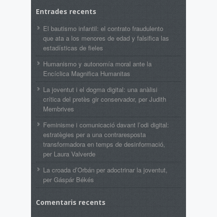
Entrades recents
El bautismo infantil: el contrato fraudulento
que ata a los menores de edad y falsifica las
estadísticas de fieles
Humanismo y autonomía moral ante la
Encíclica Magnifica Humanitas
La joventut i el dogma digital: una anàlisi
crítica del pretès gir conservador, per Judith
Membrives
Feminisme i comunicació davant l’odi digital:
estratègies per a una contraresposta
transformadora en temps de desinformació,
per Laura Valverde
La croada d’Orbán per adoctrinar la joventut,
per Gáspár Békés
Comentaris recents