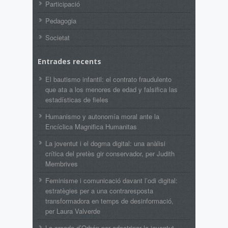
Participació
Pedagogia
Societat
Entrades recents
El bautismo infantil: el contrato fraudulento
que ata a los menores de edad y falsifica las
estadísticas de fieles
Humanismo y autonomía moral ante la
Encíclica Magnifica Humanitas
La joventut i el dogma digital: una anàlisi
crítica del pretès gir conservador, per Judith
Membrives
Feminisme i comunicació davant l’odi digital:
estratègies per a una contraresposta
transformadora en temps de desinformació,
per Laura Valverde
La croada d’Orbán per adoctrinar la joventut,