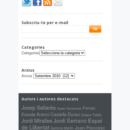
Subscriu-te per e-mail
Categories
Categories
Arxius
Arxius
Autors i autores destacats
Josep Sellarès
Ferran
Xavier Domènech
Antoni Castells Duran
Escoda
Quique Toledo
Jordi Serrano
Espai
Jordi Miralles
de Llibertat
Joan-Francesc
Gemma Martín