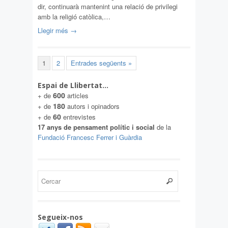
dir, continuarà mantenint una relació de privilegi
amb la religió catòlica,…
Llegir més →
1
2
Entrades següents »
Espai de Llibertat…
600
+ de
articles
180
+ de
autors i opinadors
60
+ de
entrevistes
17 anys de pensament polític i social
de la
Fundació Francesc Ferrer i Guàrdia
Segueix-nos