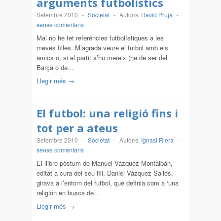
arguments futbolístics
Setembre 2010
-
Societat
-
Autor/s:
David Prujà
-
sense comentaris
Mai no he fet referències futbolístiques a les
meves filles. M’agrada veure el futbol amb els
amics o, si el partit s’ho mereix (ha de ser del
Barça o de…
Llegir més →
El futbol: una religió fins i
tot per a ateus
Setembre 2010
-
Societat
-
Autor/s:
Ignasi Riera
-
sense comentaris
El llibre pòstum de Manuel Vázquez Montalbán,
editat a cura del seu fill, Daniel Vázquez Sallés,
girava a l’entorn del futbol, que definia com a ‘una
religión en busca de…
Llegir més →