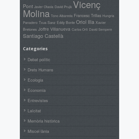
Vicenç
Pont
David Prujà
Javier Otaola
Molina
Francesc Trillas
Tono Albareda
Hungria
Oriol Illa
Txus Sanz
Eddy Bonte
Xavier
Panadero
Joffre Villanueva
Bretones
Carlos Ortí
David Sempere
Santiago Castellà
Categories
Debat polític
Drets Humans
Ecologia
Economia
Entrevistes
Laïcitat
Memòria històrica
Miscel·lània