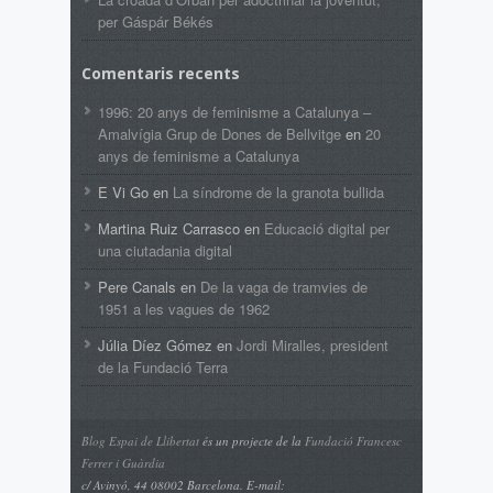
per Gáspár Békés
Comentaris recents
1996: 20 anys de feminisme a Catalunya –
Amalvígia Grup de Dones de Bellvitge
en
20
anys de feminisme a Catalunya
E Vi Go
en
La síndrome de la granota bullida
Martina Ruiz Carrasco
en
Educació digital per
una ciutadania digital
Pere Canals
en
De la vaga de tramvies de
1951 a les vagues de 1962
Júlia Díez Gómez
en
Jordi Miralles, president
de la Fundació Terra
Blog Espai de Llibertat
és un projecte de la
Fundació Francesc
Ferrer i Guàrdia
c/ Avinyó, 44 08002 Barcelona. E-mail: