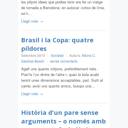
les pitjors idees que podies tenir era fer un viatge
de tornada a Barcelona, en autocar -cotxe de línia,
se’n…
Llegir més →
Brasil i la Copa: quatre
píldores
Setembre 2010
-
Societat
-
Autor/s:
Alfons C.
Salellas Bosch
-
sense comentaris
Agafi uns quants mitjons, preferiblement nets.
Posi’ls l’un dintre de l’altre i, quan la bola acabi
tenint unes dimensions acceptables, pari. Surti al
carrer, avisi uns quants amics, busqui una…
Llegir més →
Història d’un pare sense
arguments – o només amb