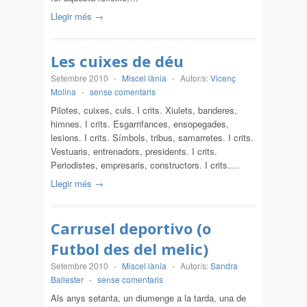
Llegir més →
Les cuixes de déu
Setembre 2010
-
Miscel·lània
-
Autor/s:
Vicenç
Molina
-
sense comentaris
Pilotes, cuixes, culs. I crits. Xiulets, banderes,
himnes. I crits. Esgarrifances, ensopegades,
lesions. I crits. Símbols, tribus, samarretes. I crits.
Vestuaris, entrenadors, presidents. I crits.
Periodistes, empresaris, constructors. I crits….
Llegir més →
Carrusel deportivo (o
Futbol des del melic)
Setembre 2010
-
Miscel·lània
-
Autor/s:
Sandra
Ballester
-
sense comentaris
Als anys setanta, un diumenge a la tarda, una de