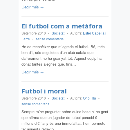
Llegir més →
El futbol com a metàfora
Setembre 2010
-
Societat
-
Autor/s:
Ester Capella i
Farré
-
sense comentaris
He de reconèixer que m’agrada el futbol. Bé, més
ben dit, sóc seguidora d’un club català que
darrerament ho ha guanyat tot. Aquest equip ha
donat tantes alegries que, fins…
Llegir més →
Futbol i moral
Setembre 2010
-
Societat
-
Autor/s:
Oriol Illa
-
sense comentaris
Sempre m’he preguntat sobre quina base hi ha gent
que afirma que un jugador de futbol percebi 9
milions d’€ l’any és una immoralitat. I em permeto
fer aquesta reflexió,…