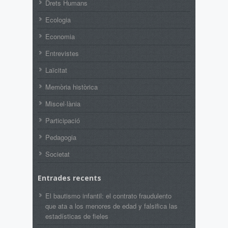
Drets Humans
Ecologia
Economia
Entrevistes
Laïcitat
Memòria històrica
Miscel·lània
Participació
Pedagogia
Societat
Entrades recents
El bautismo infantil: el contrato fraudulento
que ata a los menores de edad y falsifica las
estadísticas de fieles