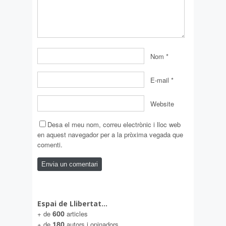
Nom
*
E-mail
*
Website
Desa el meu nom, correu electrònic i lloc web
en aquest navegador per a la pròxima vegada que
comenti.
Espai de Llibertat…
600
+ de
articles
180
+ de
autors i opinadors