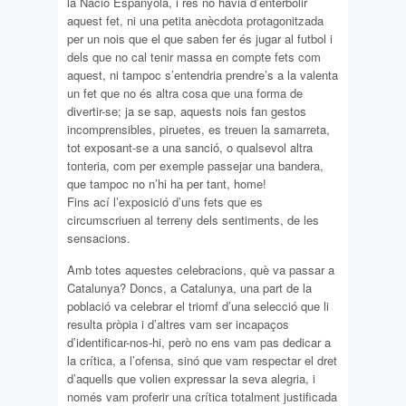
la Nació Espanyola, i res no havia d’enterbolir
aquest fet, ni una petita anècdota protagonitzada
per un nois que el que saben fer és jugar al futbol i
dels que no cal tenir massa en compte fets com
aquest, ni tampoc s’entendria prendre’s a la valenta
un fet que no és altra cosa que una forma de
divertir-se; ja se sap, aquests nois fan gestos
incomprensibles, piruetes, es treuen la samarreta,
tot exposant-se a una sanció, o qualsevol altra
tonteria, com per exemple passejar una bandera,
que tampoc no n’hi ha per tant, home!
Fins ací l’exposició d’uns fets que es
circumscriuen al terreny dels sentiments, de les
sensacions.
Amb totes aquestes celebracions, què va passar a
Catalunya? Doncs, a Catalunya, una part de la
població va celebrar el triomf d’una selecció que li
resulta pròpia i d’altres vam ser incapaços
d’identificar-nos-hi, però no ens vam pas dedicar a
la crítica, a l’ofensa, sinó que vam respectar el dret
d’aquells que volien expressar la seva alegria, i
només vam proferir una crítica totalment justificada