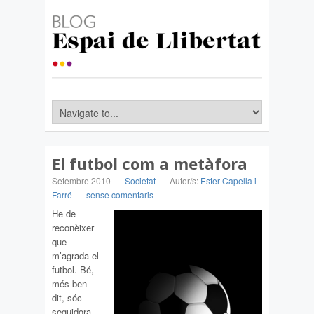
El futbol com a metàfora
Setembre 2010
-
Societat
-
Autor/s:
Ester Capella i
Farré
-
sense comentaris
He de
reconèixer
que
m’agrada el
futbol. Bé,
més ben
dit, sóc
seguidora