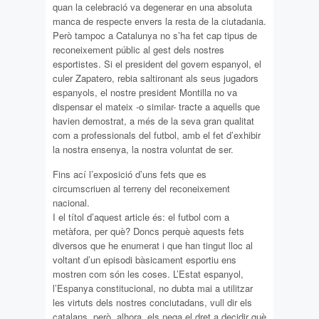
quan la celebració va degenerar en una absoluta
manca de respecte envers la resta de la ciutadania.
Però tampoc a Catalunya no s’ha fet cap tipus de
reconeixement públic al gest dels nostres
esportistes. Si el president del govern espanyol, el
culer Zapatero, rebia saltironant als seus jugadors
espanyols, el nostre president Montilla no va
dispensar el mateix -o similar- tracte a aquells que
havien demostrat, a més de la seva gran qualitat
com a professionals del futbol, amb el fet d’exhibir
la nostra ensenya, la nostra voluntat de ser.
Fins ací l’exposició d’uns fets que es
circumscriuen al terreny del reconeixement
nacional.
I el títol d’aquest article és: el futbol com a
metàfora, per què? Doncs perquè aquests fets
diversos que he enumerat i que han tingut lloc al
voltant d’un episodi bàsicament esportiu ens
mostren com són les coses. L’Estat espanyol,
l’Espanya constitucional, no dubta mai a utilitzar
les virtuts dels nostres conciutadans, vull dir els
catalans, però, alhora, els nega el dret a decidir què