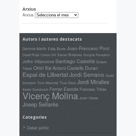
Arxius
Arxius
Autors i autores destacats
Joan-Francesc Pont
Gemma Martín
Eddy Bonte
David Prujà
Xavier Bretones
Carlos Ortí
Hungria Panadero
Santiago Castellà
Joffre Villanueva
Quique
Oriol Illa
Antoni Castells Duran
Toledo
Espai de Llibertat
Jordi Serrano
David
Jordi Miralles
Txus Sanz
Sempere
Tono Albareda
Ferran Escoda
Francesc Trillas
Xavier Domènech
Vicenç Molina
Javier Otaola
Josep Sellarès
Categories
Debat polític