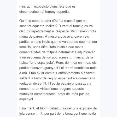
Fins ací l’exposició d’uns fets que es
circumscriuen al terreny esportiu.
Quin ha estat a partir d’ací la reacció que ha
suscitat aquesta realitat? Durant el torneig es va
discutir repetidament al respecte. Van haver-hi tota
mena de parers. A mesura que avançaven els
partits, en uns inicis que no van ser de cap manera
senzills, unes dificultats inicials que molts
comentaristes de mitjans determinats adjudicaven
a un esquema de joc poc agressiu, mancat de la
típica “fúria espanyola”. Però, de mica en mica, els
partits s’anaven guanyant i el triomf semblava més
a mà. I tan aviat com els enfrontaments s’anaven
saldant a favor de l’equip espanyol els comentaris
variaven de sentit, i l’equip espanyol passava a
demostrar un virtuosisme, segons aquests
mateixos comentaristes, propi del més pur joc
espanyol.
Finalment, el triomf definitiu va ser una explosió de
joia sense límit, per part de la bona gent que havia