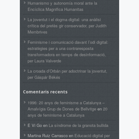
Humanismo y autonomía moral ante la
Encíclica Magnifica Humanitas
La joventut i el dogma digital: una anàlisi
crítica del pretès gir conservador, per Judith
Membrives
Feminisme i comunicació davant l’odi digital:
estratègies per a una contraresposta
transformadora en temps de desinformació,
per Laura Valverde
La croada d’Orbán per adoctrinar la joventut,
per Gáspár Békés
Comentaris recents
1996: 20 anys de feminisme a Catalunya –
Amalvígia Grup de Dones de Bellvitge
en
20
anys de feminisme a Catalunya
E Vi Go
en
La síndrome de la granota bullida
Martina Ruiz Carrasco
en
Educació digital per