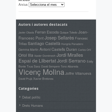
Arxius
Autors i autores destacats
Joan-
Ferran Escoda
Quique Toledo
Javier Otaola
Josep Sellarès
Francesc Pont
Francesc
Santiago Castellà
Trillas
Hungria Panadero
Antoni Castells Duran
Gemma Martín
Carlos Ortí
Jordi Miralles
Oriol Illa
Xavier Domènech
Espai de Llibertat
Jordi Serrano
Eddy
Bonte
Txus Sanz
David Sempere
Tono Albareda
Vicenç Molina
Joffre Villanueva
David Prujà
Xavier Bretones
Categories
Debat polític
Drets Humans