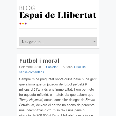
Futbol i moral
Setembre 2010
-
Societat
-
Autor/s:
Oriol Illa
-
sense comentaris
Sempre m’he preguntat sobre quina base hi ha gent
que afirma que un jugador de futbol percebi 9
milions d’€ l’any és una immoralitat. I em permeto
fer aquesta reflexió, el mateix dia que sabem que
Tonny Hayward
, actual conseller delegat de
British
Petroleum
, deixarà el càrrec no abans de percebre
una indemnització d’1 milió d’€ i una pensió
vitalícia de 700.000 € l’any. I tot això, després de