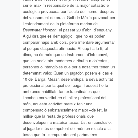
ser el màxim responsable de la major catàstrofe
ecològica provocada per l’acció de l’home, després
del vessament de cru al Golf de Mèxic provocat per
l’esfondrament de la plataforma marina del
Deepwater Horizon
, el passat 20 d’abril d’enguany.
Algú dirà que és demagògic i que no es poden
comparar naps amb cols, però intentaré argumentar
el perquè d’aquesta afirmació. Al cap i a la fi, el
diner, no és més que un instrument d’intercanvi,
que les societats modernes atribuïm a objectes,
persones o intangibles que per a nosaltres tenen un
determinat valor. Quan un jugador, posem el cas el
10 del Barça,
Messi
, desenvolupa la seva activitat
professional per la qual se’l paga, i aquest ho fa
amb unes habilitats tan extraordinàries que
l’acaben convertint en el millor professional del
món, aquesta activitat mereix tenir una
compensació substancialment major –de fet, la
millor- que la resta de professionals que
desenvolupen la mateixa tasca. És, en conclusió,
el jugador més competent del món en relació a la
tasca que fa –sempre atenent paràmetres