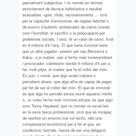
parcialment subjectius- i no només en termes
estrictament de tècnica futbolística o resultat
avaluables –gols, títols, reconeixements…- sinó
per la capacitat d’emocionar, de regalar
felicitat
o
de exercir d’autèntic ambaixador de valors morals
com l’humilitat, el sacrifici o la preocupació per
problemes socials. I això, té un valor de canvi, fixat
en 9 milions d’€ l’any. El que seria immoral seria
que un altre jugador –posem pel cas
Benzema o
Kaka
-, o jo mateix –per a fer-ho més inversemblant
i provocador- cobréssim també 9 milions d’€ per a
fer, molt pitjor, el mateix que fa el millor del món.
És just –i moral- que algú acabi cobrant o
percebent diners, que algú altre és capaç de pagar,
pel fet de ser el millor del món. El que és immoral
és que algú ho percebi sense reunir aquests mèrits
o, -si voleu fer-ho més immoral encara- és que algú
com
Tonny Hayward
, que no només no excel·leix
en la seva tasca professional, sinó que és incapaç
de restituir un enorme mal col·lectiu, rebi una
compensació econòmica per a fer el que, en
condicions normals, hauria de ser una obligació