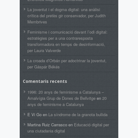
La joventut i el dogma digital: una anàlisi
crítica del pretès gir conservador, per Judith
Membrives
Feminisme i comunicació davant l’odi digital:
estratègies per a una contraresposta
transformadora en temps de desinformació,
per Laura Valverde
La croada d’Orbán per adoctrinar la joventut,
per Gáspár Békés
Comentaris recents
1996: 20 anys de feminisme a Catalunya –
Amalvígia Grup de Dones de Bellvitge
en
20
anys de feminisme a Catalunya
E Vi Go
en
La síndrome de la granota bullida
Martina Ruiz Carrasco
en
Educació digital per
una ciutadania digital