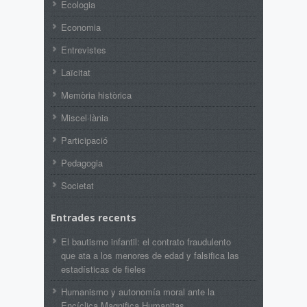
Ecologia
Economia
Entrevistes
Laïcitat
Memòria històrica
Miscel·lània
Participació
Pedagogia
Societat
Entrades recents
El bautismo infantil: el contrato fraudulento
que ata a los menores de edad y falsifica las
estadísticas de fieles
Humanismo y autonomía moral ante la
Encíclica Magnifica Humanitas