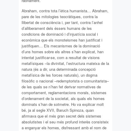
raonament.
Abraham, contra tota l’ètica humanista… Abraham,
pare de les mitologies teocràtiques, contra la
llibertat de consciència i, per tant, contra l’anhel
d’alliberament dels éssers humans de les
condicions de dominació i d’injustícia social i
econòmica que els monoteismes han justificat i
justifiquen… Els mecanismes de la dominació
d’uns homes sobre els altres s’han explicat, han
intentat justificar-se, com a resultat de visions
metafísiques –la divinitat, l’estructura mateixa de la
natura (és a dir, una determinada concepció
metafísica de les forces naturals), un dogma
filosòfic o nacional –redemptorista o comunitarista–
de les quals se n’han fet derivar normatives de
comportament, reglamentacions morals, sistemes
d’ordenament de la societat, als quals els homes
dominats s’han de sotmetre. Ho va explicar molt
bé, ja al segle XVII, Baruch Spinoza, quan
afirmava que el més gran secret dels sistemes
absolutistes i el seu més profund interès consisteix
a enganyar els homes, disfressant amb el nom de