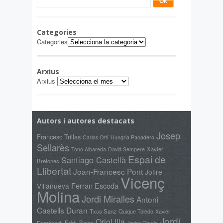
Categories
Categories
Arxius
Arxius
Autors i autores destacats
Josep
Francesc Trillas
Carlos Ortí
Hungria Panadero
Sellarès
Xavier
Tono Albareda
David Sempere
Espai de
Santiago Castellà
Bretones
Llibertat
Joan-Francesc Pont
Joffre
Vicenç
Ferran Escoda
Villanueva
Molina
Jordi Miralles
Antoni
Castells Duran
Txus Sanz
Quique Toledo
Xavier
Jordi
Oriol Illa
Domènech
Eddy Bonte
Javier Otaola