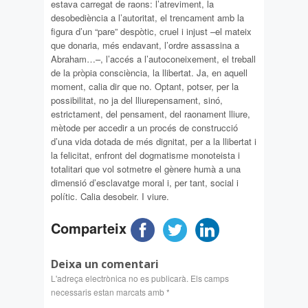
estava carregat de raons: l’atreviment, la
desobediència a l’autoritat, el trencament amb la
figura d’un “pare” despòtic, cruel i injust –el mateix
que donaria, més endavant, l’ordre assassina a
Abraham…–, l’accés a l’autoconeixement, el treball
de la pròpia consciència, la llibertat. Ja, en aquell
moment, calia dir que no. Optant, potser, per la
possibilitat, no ja del lliurepensament, sinó,
estrictament, del pensament, del raonament lliure,
mètode per accedir a un procés de construcció
d’una vida dotada de més dignitat, per a la llibertat i
la felicitat, enfront del dogmatisme monoteista i
totalitari que vol sotmetre el gènere humà a una
dimensió d’esclavatge moral i, per tant, social i
polític. Calia desobeir. I viure.
Comparteix
Deixa un comentari
L'adreça electrònica no es publicarà.
Els camps
necessaris estan marcats amb
*