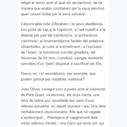
religió el temor amb el qual els esclavitzen, de tal
manera que acabin combatent per la seva servitud
quan creuen lluitar per la seva salvació…
L’abominable mite d’Abraham i la seva obediència
ens porta de cap a la Inquisició, a l’odi malaltís a la
llibertat per part del catolicisme, al puritanisme
calvinista i al fonamentalisme fanàtic del judaisme
ultraortodox, al culte al sotmetiment i a l’exclusió
de l’Islam, al terrorisme suïcida gihadista, als
feixismes de tot nom i condició, sempre reverents
servidors d’un “pare” disposat a sacrificar els fills.
Doncs no: i si recordéssim, per exemple, que
podem pensar per nosaltres mateixos?
Joan Oliver, conegut com a poeta amb el sobrenom
de Pere Quart, va escriure, als anys trenta, una
obra de teatre poc recordada ara, però d’una
rabiosa actualitat, en aquell moment i ara. Una obra
veritablement revolucionària: Allò que tal vegada
s’esdevingué… Plantejava el capgirament dels
mites edènics inicials, i era Caïm qui tenia raó, qui