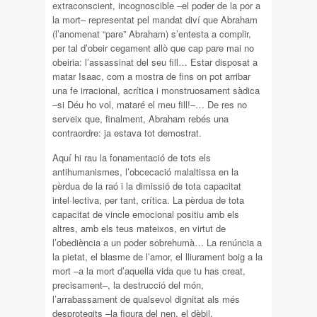
extraconscient, incognoscible –el poder de la por a
la mort– representat pel mandat diví que Abraham
(l’anomenat “pare” Abraham) s’entesta a complir,
per tal d’obeir cegament allò que cap pare mai no
obeiria: l’assassinat del seu fill… Estar disposat a
matar Isaac, com a mostra de fins on pot arribar
una fe irracional, acrítica i monstruosament sàdica
–si Déu ho vol, mataré el meu fill!–… De res no
serveix que, finalment, Abraham rebés una
contraordre: ja estava tot demostrat.
Aquí hi rau la fonamentació de tots els
antihumanismes, l’obcecació malaltissa en la
pèrdua de la raó i la dimissió de tota capacitat
intel·lectiva, per tant, crítica. La pèrdua de tota
capacitat de vincle emocional positiu amb els
altres, amb els teus mateixos, en virtut de
l’obediència a un poder sobrehumà… La renúncia a
la pietat, el blasme de l’amor, el lliurament boig a la
mort –a la mort d’aquella vida que tu has creat,
precisament–, la destrucció del món,
l’arrabassament de qualsevol dignitat als més
desprotegits –la figura del nen, el dèbil,