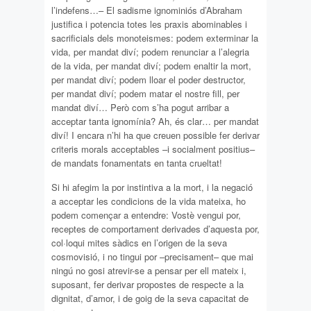
l’indefens…– El sadisme ignominiós d’Abraham
justifica i potencia totes les praxis abominables i
sacrificials dels monoteismes: podem exterminar la
vida, per mandat diví; podem renunciar a l’alegria
de la vida, per mandat diví; podem enaltir la mort,
per mandat diví; podem lloar el poder destructor,
per mandat diví; podem matar el nostre fill, per
mandat diví… Però com s’ha pogut arribar a
acceptar tanta ignomínia? Ah, és clar… per mandat
diví! I encara n’hi ha que creuen possible fer derivar
criteris morals acceptables –i socialment positius–
de mandats fonamentats en tanta crueltat!
Si hi afegim la por instintiva a la mort, i la negació
a acceptar les condicions de la vida mateixa, ho
podem començar a entendre: Vostè vengui por,
receptes de comportament derivades d’aquesta por,
col·loqui mites sàdics en l’origen de la seva
cosmovisió, i no tingui por –precisament– que mai
ningú no gosi atrevir-se a pensar per ell mateix i,
suposant, fer derivar propostes de respecte a la
dignitat, d’amor, i de goig de la seva capacitat de