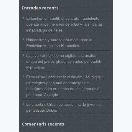
Entrades recents
El bautismo infantil: el contrato fraudulento
que ata a los menores de edad y falsifica las
estadísticas de fieles
Humanismo y autonomía moral ante la
Encíclica Magnifica Humanitas
La joventut i el dogma digital: una anàlisi
crítica del pretès gir conservador, per Judith
Membrives
Feminisme i comunicació davant l’odi digital:
estratègies per a una contraresposta
transformadora en temps de desinformació,
per Laura Valverde
La croada d’Orbán per adoctrinar la joventut,
per Gáspár Békés
Comentaris recents