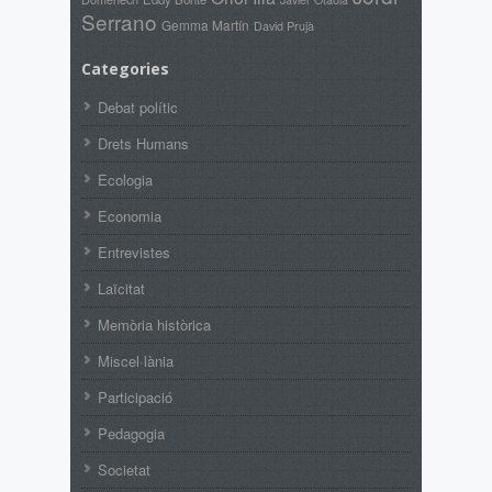
Serrano
Gemma Martín
David Prujà
Categories
Debat polític
Drets Humans
Ecologia
Economia
Entrevistes
Laïcitat
Memòria històrica
Miscel·lània
Participació
Pedagogia
Societat