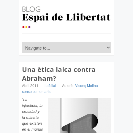
Una ètica laica contra
Abraham?
Abril 2011
-
Laïcitat
-
Autor/s:
Vicenç Molina
-
sense comentaris
“
La
injusticia, la
crueldad y
la miseria
que existen
en el mundo