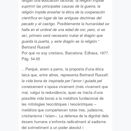
tengan una educación racional; la religión impide
suprimir las principales causas de la guerra; la
religión impide enseñar la ética de la cooperación
científica en lugar de las antiguas doctrinas del
pecado y el castigo. Posiblemente la humanidad se
halla en el umbral de una edad de oro; pero, si es
así, primero será necesario matar el dragón que
guarda la puerta, y este dragón es la religión.
”
Bertrand Russell
Por qué no soy cristiano, Barcelona: Edhasa, 1977.
Pàg. 54-55
…Perquè, anem a pams, la proposta d’una ètica
laica que, entre altres, representa Bertrand Russell:
la vida bona és inspirada per l’amor i guiada pel
coneixement
s’oposa vivament (més vivament que
mai, valgui la redundància, quan es tracta d’una
possible vida bona) a la metàfora fundacional de
les mitologies teocràtiques i teocèntriques –
metàfora que comparteixen totes tres, judaisme,
cristianisme i Islam–. La defensa de la dignitat dels
éssers humans s’enfronta radicalment al sadisme
del sotmetiment a un poder absolut i