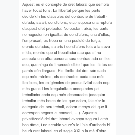
Aquest és el concepte de dret laboral que sembla
haver tocat fons. La llibertat perquè les parts
decideixin les cláusules del contracte de treball -
durada, salari, condicions, etc.- suposa una ruptura
d’aquest dret protector. No obstant això, les parts
no negocien en igualtat de condicions; una d’elles,
l’empresari, es troba en una posició de força,
ofereix durades, salaris i condicions fets a la seva
mida, mentre que el treballador sap que si no
accepta una altra persona serà contractada en lloc
seu, que ningú és imprescindible i que les llistes de
parats són llargues. Els límits del dret són cada
cop més mínims, els contractes cada cop més
flexibles, les exigències de productivitat cada cop
més grans i les irregularitats acceptades pel
treballador cada cop més descarades (acceptar
treballar més hores de les que cobra, falsejar la
categoria del seu treball, cobrar menys del que li
correspon segons el conveni, …). Aquesta
privatització del dret laboral avança segura i amb
bon ritme, i no sembla veure’s la línia d’arribada Hi
haurà dret laboral en el segle XXI o la mà d’obra