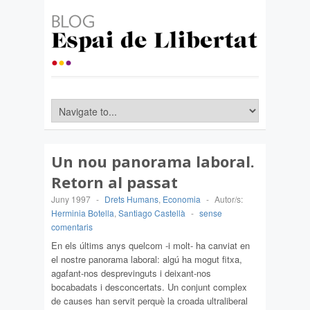
Un nou panorama laboral.
Retorn al passat
Juny 1997
-
Drets Humans
,
Economia
-
Autor/s:
Herminia Botella
,
Santiago Castellà
-
sense
comentaris
En els últims anys quelcom -i molt- ha canviat en
el nostre panorama laboral: algú ha mogut fitxa,
agafant-nos desprevinguts i deixant-nos
bocabadats i desconcertats. Un conjunt complex
de causes han servit perquè la croada ultraliberal