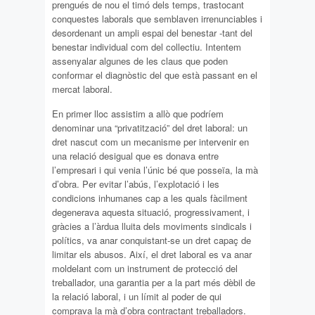
prengués de nou el timó dels temps, trastocant
conquestes laborals que semblaven irrenunciables i
desordenant un ampli espai del benestar -tant del
benestar individual com del collectiu. Intentem
assenyalar algunes de les claus que poden
conformar el diagnòstic del que està passant en el
mercat laboral.
En primer lloc assistim a allò que podríem
denominar una “privatització” del dret laboral: un
dret nascut com un mecanisme per intervenir en
una relació desigual que es donava entre
l’empresari i qui venia l’únic bé que posseïa, la mà
d’obra. Per evitar l’abús, l’explotació i les
condicions inhumanes cap a les quals fàcilment
degenerava aquesta situació, progressivament, i
gràcies a l’àrdua lluita dels moviments sindicals i
polítics, va anar conquistant-se un dret capaç de
limitar els abusos. Així, el dret laboral es va anar
moldelant com un instrument de protecció del
treballador, una garantia per a la part més dèbil de
la relació laboral, i un límit al poder de qui
comprava la mà d’obra contractant treballadors.