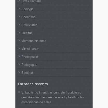
Drets Humans
Ecologia
Economia
Entrevistes
Laïcitat
Memòria històrica
Miscel·lània
Participació
Pedagogia
Societat
Entrades recents
El bautismo infantil: el contrato fraudulento
que ata a los menores de edad y falsifica las
estadísticas de fieles