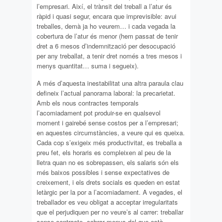
l’empresari. Així, el trànsit del treball a l’atur és
ràpid i quasi segur, encara que imprevisible: avui
treballes, demà ja ho veurem… i cada vegada la
cobertura de l’atur és menor (hem passat de tenir
dret a 6 mesos d’indemnització per desocupació
per any treballat, a tenir dret només a tres mesos i
menys quantitat… suma i segueix).
A més d’aquesta inestabilitat una altra paraula clau
defineix l’actual panorama laboral: la precarietat.
Amb els nous contractes temporals
l’acomiadament pot produir-se en qualsevol
moment i gairebé sense costos per a l’empresari;
en aquestes circumstàncies, a veure qui es queixa.
Cada cop s’exigeix més productivitat, es treballa a
preu fet, els horaris es compleixen al peu de la
lletra quan no es sobrepassen, els salaris són els
més baixos possibles i sense expectatives de
creixement, i els drets socials es queden en estat
letàrgic per la por a l’acomiadament. A vegades, el
treballador es veu obligat a acceptar irregularitats
que el perjudiquen per no veure’s al carrer: treballar
sense contracte, cobrar menys del que està