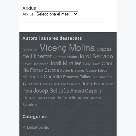
Arxius
Arxius
Autors i autores destacats
Vicenç Molina
Espai
Carlos Ortí
de Llibertat
Jordi Serrano
Gemma Martín
Jordi Miralles
Oriol
Xavier Domènech
Eddy Bonte
Illa
Ferran Escoda
Xavier Bretones
Quique Toledo
Santiago Castellà
Francesc Trillas
Tono Albareda
Joan-Francesc
Txus Sanz
David Prujà
David Sempere
Josep Sellarès
Pont
Antoni Castells
Duran
Joffre Villanueva
Javier Otaola
Hungria
Panadero
Categories
Debat polític