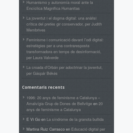
Humanismo y autonomía moral ante la
Encíclica Magnifica Humanitas
La joventut i el dogma digital: una anàlisi
crítica del pretès gir conservador, per Judith
Membrives
Feminisme i comunicació davant l’odi digital:
estratègies per a una contraresposta
transformadora en temps de desinformació,
per Laura Valverde
La croada d’Orbán per adoctrinar la joventut,
per Gáspár Békés
Comentaris recents
1996: 20 anys de feminisme a Catalunya –
Amalvígia Grup de Dones de Bellvitge
en
20
anys de feminisme a Catalunya
E Vi Go
en
La síndrome de la granota bullida
Martina Ruiz Carrasco
en
Educació digital per