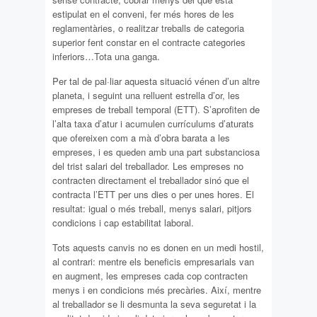
estipulat en el conveni, fer més hores de les
reglamentàries, o realitzar treballs de categoria
superior fent constar en el contracte categories
inferiors…Tota una ganga.
Per tal de pal·liar aquesta situació vénen d’un altre
planeta, i seguint una relluent estrella d’or, les
empreses de treball temporal (ETT). S’aprofiten de
l’alta taxa d’atur i acumulen currículums d’aturats
que ofereixen com a mà d’obra barata a les
empreses, i es queden amb una part substanciosa
del trist salari del treballador. Les empreses no
contracten directament el treballador sinó que el
contracta l’ETT per uns dies o per unes hores. El
resultat: igual o més treball, menys salari, pitjors
condicions i cap estabilitat laboral.
Tots aquests canvis no es donen en un medi hostil,
al contrari: mentre els beneficis empresarials van
en augment, les empreses cada cop contracten
menys i en condicions més precàries. Així, mentre
al treballador se li desmunta la seva seguretat i la