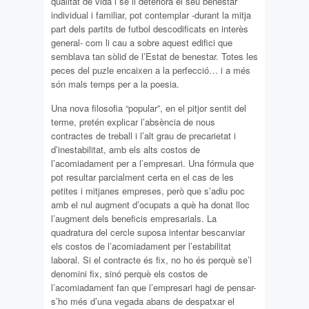
qualitat de vida i se li deteriora el seu benestar
individual i familiar, pot contemplar -durant la mitja
part dels partits de futbol descodificats en interès
general- com li cau a sobre aquest edifici que
semblava tan sòlid de l’Estat de benestar. Totes les
peces del puzle encaixen a la perfecció… i a més
són mals temps per a la poesia.
Una nova filosofia “popular”, en el pitjor sentit del
terme, pretén explicar l’absència de nous
contractes de treball i l’alt grau de precarietat i
d’inestabilitat, amb els alts costos de
l’acomiadament per a l’empresari. Una fórmula que
pot resultar parcialment certa en el cas de les
petites i mitjanes empreses, però que s’adiu poc
amb el nul augment d’ocupats a què ha donat lloc
l’augment dels beneficis empresarials. La
quadratura del cercle suposa intentar bescanviar
els costos de l’acomiadament per l’estabilitat
laboral. Si el contracte és fix, no ho és perquè se’l
denomini fix, sinó perquè els costos de
l’acomiadament fan que l’empresari hagi de pensar-
s’ho més d’una vegada abans de despatxar el