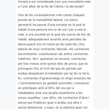
tornarà a ser considerada com una mercaderia més
a l’únic albor de la llei de l’oferta i la demanda?
Una de les conseqüències més clares d’aquest
procés és la inestabilitat laboral. La nostra
generació ha passat d’una societat en la qual el
treball d’una persona era un de sol i per a tota la
vida, a una societat en la qual els canvis de lloc de
treball, adequadament amanits amb períodes de
desocupació són el nostre pa de cada dia. Una
bateria de nous contractes laborals -els contractes
escombraries- substitueixen als antics contractes
indefinits. Així, apareixen en escena, contractes
per tres mesos amb quinze dies de prova, que es
prorroguen fins al límit del que és permès per
acabar despatxant el treballador per tal de no fer-lo
fix; contractes d’aprenentatge on ningú ensenya res
i l’acomiadament és gairebé automàtic; contractes
en pràctiques amb el 60% del sou per a
treballadors amb una àmplia experiència a les
seves espatlles; i per últim, els contractes d’obra i
servei que finalitzen quan s’acaba una obra o
servei determinat, o sigui, en la pràctica quan vol