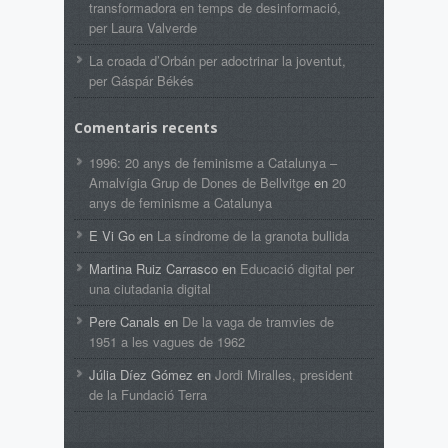
transformadora en temps de desinformació,
per Laura Valverde
La croada d’Orbán per adoctrinar la joventut,
per Gáspár Békés
Comentaris recents
1996: 20 anys de feminisme a Catalunya –
Amalvígia Grup de Dones de Bellvitge
en
20
anys de feminisme a Catalunya
E Vi Go
en
La síndrome de la granota bullida
Martina Ruiz Carrasco
en
Educació digital per
una ciutadania digital
Pere Canals
en
De la vaga de tramvies de
1951 a les vagues de 1962
Júlia Díez Gómez
en
Jordi Miralles, president
de la Fundació Terra