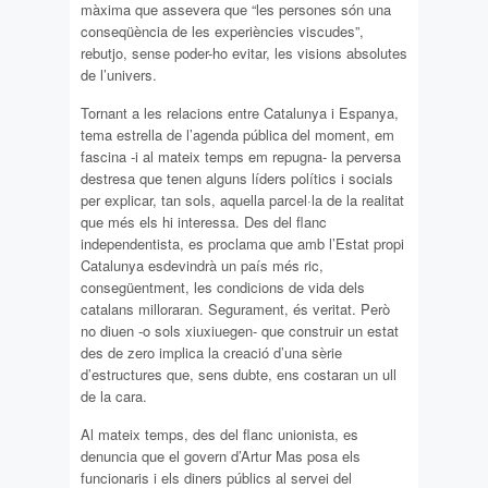
màxima que assevera que “les persones són una
conseqüència de les experiències viscudes”,
rebutjo, sense poder-ho evitar, les visions absolutes
de l’univers.
Tornant a les relacions entre Catalunya i Espanya,
tema estrella de l’agenda pública del moment, em
fascina -i al mateix temps em repugna- la perversa
destresa que tenen alguns líders polítics i socials
per explicar, tan sols, aquella parcel·la de la realitat
que més els hi interessa. Des del flanc
independentista, es proclama que amb l’Estat propi
Catalunya esdevindrà un país més ric,
consegüentment, les condicions de vida dels
catalans milloraran. Segurament, és veritat. Però
no diuen -o sols xiuxiuegen- que construir un estat
des de zero implica la creació d’una sèrie
d’estructures que, sens dubte, ens costaran un ull
de la cara.
Al mateix temps, des del flanc unionista, es
denuncia que el govern d’Artur Mas posa els
funcionaris i els diners públics al servei del