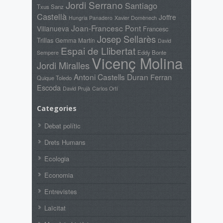
Jordi Serrano
Santiago
Txus Sanz
Castellà
Joffre
Xavier Domènech
Hungria Panadero
Joan-Francesc Pont
Villanueva
Francesc
Josep Sellarès
Trillas
Gemma Martín
David
Espai de Llibertat
Eddy Bonte
Sempere
Vicenç Molina
Jordi Miralles
Antoni Castells Duran
Ferran
Quique Toledo
Escoda
David Prujà
Carlos Ortí
Categories
Debat polític
Drets Humans
Ecologia
Economia
Entrevistes
Laïcitat