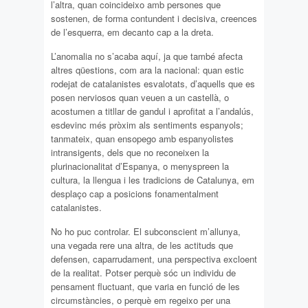
l’altra, quan coincideixo amb persones que
sostenen, de forma contundent i decisiva, creences
de l’esquerra, em decanto cap a la dreta.
L’anomalia no s’acaba aquí, ja que també afecta
altres qüestions, com ara la nacional: quan estic
rodejat de catalanistes esvalotats, d’aquells que es
posen nerviosos quan veuen a un castellà, o
acostumen a titllar de gandul i aprofitat a l’andalús,
esdevinc més pròxim als sentiments espanyols;
tanmateix, quan ensopego amb espanyolistes
intransigents, dels que no reconeixen la
plurinacionalitat d’Espanya, o menyspreen la
cultura, la llengua i les tradicions de Catalunya, em
desplaço cap a posicions fonamentalment
catalanistes.
No ho puc controlar. El subconscient m’allunya,
una vegada rere una altra, de les actituds que
defensen, caparrudament, una perspectiva excloent
de la realitat. Potser perquè sóc un individu de
pensament fluctuant, que varia en funció de les
circumstàncies, o perquè em regeixo per una