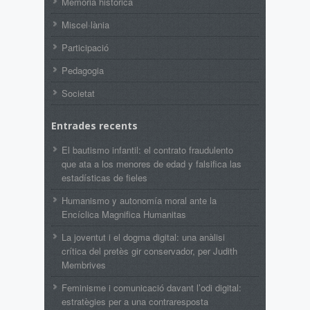
Memòria històrica
Miscel·lània
Participació
Pedagogia
Societat
Entrades recents
El bautismo infantil: el contrato fraudulento
que ata a los menores de edad y falsifica las
estadísticas de fieles
Humanismo y autonomía moral ante la
Encíclica Magnifica Humanitas
La joventut i el dogma digital: una anàlisi
crítica del pretès gir conservador, per Judith
Membrives
Feminisme i comunicació davant l’odi digital:
estratègies per a una contraresposta