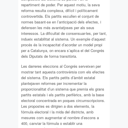
repartiment de poder. Per aquest motiu, la seva
reforma resulta complexa, difícil i políticament
controvertida. Els partits escullen el conjunt de
normes basant-se en l’anticipació dels efectes, i
defensen les més avantatjoses per als seus
interessos. La dificultat de consensuar-les, per tant,
indueix estabilitat al sistema. Un exemple d’aquest
procés és la incapacitat d’acordar un model propi
per a Catalunya, on encara s’aplica el del Congrés
dels Diputats de forma transitòria.
Les darreres eleccions al Congrés serveixen per
mostrar tant aquesta controvèrsia com els efectes
del sistema. Els partits petits d’àmbit estatal
plantejaven reformes per incrementar la
proporcionalitat d’un sistema que premia els grans
partits estatals i els partits perifèrics, amb la base
electoral concentrada en poques circumscripcions.
Les propostes es dirigien a dos elements, la
fórmula electoral i la mida del districte, amb
mesures com augmentar el nombre d’escons a
400, canviar la fórmula o establir una