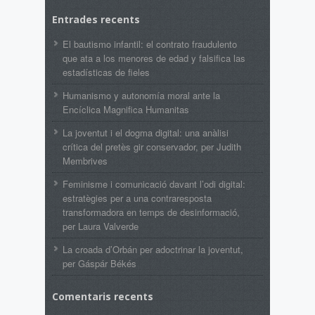
Entrades recents
El bautismo infantil: el contrato fraudulento
que ata a los menores de edad y falsifica las
estadísticas de fieles
Humanismo y autonomía moral ante la
Encíclica Magnifica Humanitas
La joventut i el dogma digital: una anàlisi
crítica del pretès gir conservador, per Judith
Membrives
Feminisme i comunicació davant l’odi digital:
estratègies per a una contraresposta
transformadora en temps de desinformació,
per Laura Valverde
La croada d’Orbán per adoctrinar la joventut,
per Gáspár Békés
Comentaris recents