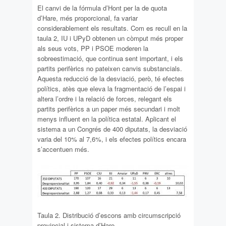
El canvi de la fórmula d’Hont per la de quota
d’Hare, més proporcional, fa variar
considerablement els resultats. Com es recull en la
taula 2, IU i UPyD obtenen un còmput més proper
als seus vots, PP i PSOE moderen la
sobreestimació, que continua sent important, i els
partits perifèrics no pateixen canvis substancials.
Aquesta reducció de la desviació, però, té efectes
polítics, atès que eleva la fragmentació de l’espai i
altera l’ordre i la relació de forces, relegant els
partits perifèrics a un paper més secundari i molt
menys influent en la política estatal. Aplicant el
sistema a un Congrés de 400 diputats, la desviació
varia del 10% al 7,6%, i els efectes polítics encara
s’accentuen més.
Taula 2. Distribució d’escons amb circumscripció
provincial i sistema d’Hare.