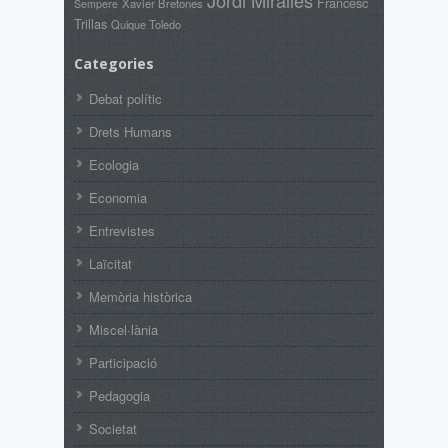
Francesc
Xavier Bretones
Sempere
Trillas
Quique Toledo
Categories
Debat polític
Drets Humans
Ecologia
Economia
Entrevistes
Laïcitat
Memòria històrica
Miscel·lània
Participació
Pedagogia
Societat