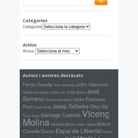
Categories
Categories
Arxius
Arxius
Autors i autores destacats
Ferran Escoda
Joffre Villanueva
Tono Albareda
Jordi
Xavier Domènech
Eddy Bonte
Carlos Ortí
Serrano
Joan-Francesc
Hungria Panadero
Josep Sellarès
Pont
Oriol Illa
David Prujà
Vicenç
Santiago Castellà
Txus Sanz
Molina
Antoni
Gemma Martín
Javier Otaola
Espai de Llibertat
Castells Duran
David
Jordi Miralles