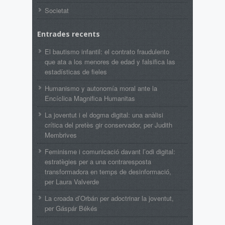
Societat
Entrades recents
El bautismo infantil: el contrato fraudulento
que ata a los menores de edad y falsifica las
estadísticas de fieles
Humanismo y autonomía moral ante la
Encíclica Magnifica Humanitas
La joventut i el dogma digital: una anàlisi
crítica del pretès gir conservador, per Judith
Membrives
Feminisme i comunicació davant l’odi digital:
estratègies per a una contraresposta
transformadora en temps de desinformació,
per Laura Valverde
La croada d’Orbán per adoctrinar la joventut,
per Gáspár Békés