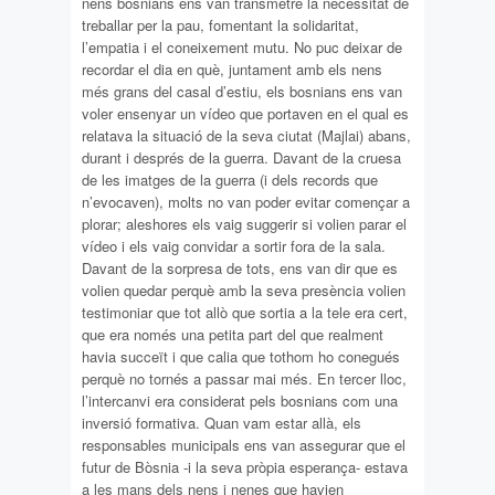
nens bosnians ens van transmetre la necessitat de
treballar per la pau, fomentant la solidaritat,
l’empatia i el coneixement mutu. No puc deixar de
recordar el dia en què, juntament amb els nens
més grans del casal d’estiu, els bosnians ens van
voler ensenyar un vídeo que portaven en el qual es
relatava la situació de la seva ciutat (Majlai) abans,
durant i després de la guerra. Davant de la cruesa
de les imatges de la guerra (i dels records que
n’evocaven), molts no van poder evitar començar a
plorar; aleshores els vaig suggerir si volien parar el
vídeo i els vaig convidar a sortir fora de la sala.
Davant de la sorpresa de tots, ens van dir que es
volien quedar perquè amb la seva presència volien
testimoniar que tot allò que sortia a la tele era cert,
que era només una petita part del que realment
havia succeït i que calia que tothom ho conegués
perquè no tornés a passar mai més. En tercer lloc,
l’intercanvi era considerat pels bosnians com una
inversió formativa. Quan vam estar allà, els
responsables municipals ens van assegurar que el
futur de Bòsnia -i la seva pròpia esperança- estava
a les mans dels nens i nenes que havien