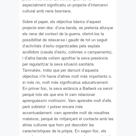
especialment significatiu un projecte d’intercanvi
cultural amb nens bosnians.
Sobre el paper, els objectius bàsics d’aquest
projecte eren dos: d’una banda, es pretenia allunyar
els nens del context de la guerra, oferint-los la
possibilitat de relaxar-se i gaudir de tot un seguit
d’activitats d’estiu organitzades pels esplais
acollidors (casals d’estiu, colònies o campaments),
i d’altra banda volíem aprofitar la seva presència
per regularitzar la seva situació sanitària.
Tanmateix, trobo que per damunt d’aquests
objectius n’hi havia d’altres molt més importants o,
si més no, molt més significatius educativament.
En primer lloc, la seva estància a Barberà va servir
perquè tots els que ens hi vam relacionar
aprenguéssim moltíssim. Vam aprendre molt d’ells
però sobretot -i potser encara més
accentuadament- vam aprendre molt de nosaltres
mateixos; perquè és mitjançant el contacte amb les
altres cultures que hom pot descobrir les
característiques de la pròpia. En segon lloc, els