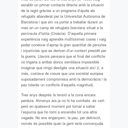
establir un primer contacte directe amb la situació
de la regió gràcies a un programa d’ajuda als
refugiats abanderat per la Universitat Autònoma de
Barcelona i que em va portar a treballar durant un
mes en un camp de refugiats bosnians situat a la
península d’Istria (Croàcia). D’aquella primera
experiència vaig aprendre moltíssimes coses i vaig
poder conèixer d’aprop la gran quantitat de penúries
i injustícies que es deriven d’un context presidit per
la guerra. Llavors pensava que el final del conflicte
no trigaria a arribar doncs semblava impossible
imaginar que ningú desitgés una situació així (i, a
més, costava de creure que una societat europea
suposadament compromesa amb la democràcia i la
pau tolerés un conflicte d’aquella magnitud).
Tres anys després la tensió a la zona encara
perdura. Almenys ara ja no hi ha combats -és cert-
però en qualsevol moment pot tornar a saltar
l’espurna que ho torni a encendre tot una altra
vegada. No ens enganyem, la pau, per definició,
només és possible quan la gent està convençuda