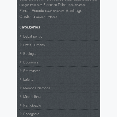
Francesc Trillas
Hungria Panadero
Tono Albareda
Santiago
Ferran Escoda
David Sempere
Castellà
Xavier Bretones
Categories
Debat polític
Drets Humans
Ecologia
Economia
Entrevistes
Laïcitat
Memòria històrica
Miscel·lània
Participació
Pedagogia