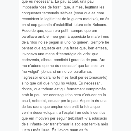
que és necessària. La pau actual, una pau
imposada “des de fora” i que, a més, legitima les
conquestes territorials sèrbies (cosa que és com
reconèixer la legitimitat de la guerra mateixa), no és
en si cap garantia d’estabilitat futura dels Balcans.
Recordo que, quan era petit, sempre que em
barallava amb el meu germà apareixia la mare i ens
deia “dos no se pegan si uno no quiere”. Sempre he
pensat que aquesta era una frase que, ben entesa,
invocava una mena d'”estratègia de vida” que
esdevenia, alhora, condició i garantia de pau. Ara
me n’adono que no és necessari que tan sols un
“no vulgui” (doncs si un no vol barallar-se,
l’agressor encara ho té més fàcil per estomacar-lo)
sinó que cal que ningú ho vulgui. És necessari,
doncs, que tothom estigui fermament compromès
amb la pau, per aconseguir-ho hem d’educar en la
pau i, sobretot, educar per la pau. Aquesta és una
de les raons que omplen de sentit la feina que
venim desenvolupant a l’esplai i un dels incentius
que em motiven per seguir treballant -via educació
dels infants- per transformar la societat fent-la més
justa i més lliure. És llavors quan es fa