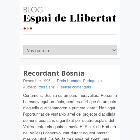
Recordant Bòsnia
Desembre 1996
-
Drets Humans
,
Pedagogia
-
Autor/s:
Txus Sanz
-
sense comentaris
Certament, Bòsnia és un país meravellós. Potser ja
ha esdevingut un tòpic, però és cert que és un país
d’aquells que “enamoren a primera vista”. He tingut
l’oportunitat de visitar-lo arrel del projecte d’acollida
de nens bosnians organitzat per quatre esplais del
Vallès (entre els quals hi havia El Piolet de Barberà
del Vallès) i desenvolupat durant aquest passat
mes de juliol. De fet, fa tres anys (el 1993) vaig