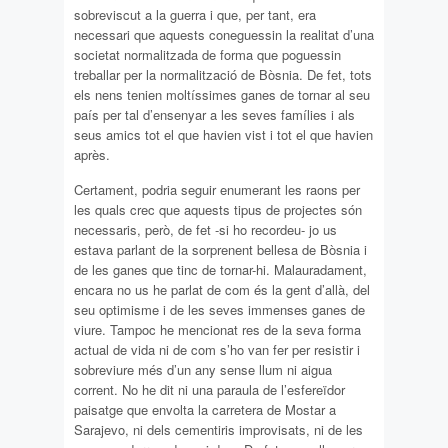
sobreviscut a la guerra i que, per tant, era
necessari que aquests coneguessin la realitat d’una
societat normalitzada de forma que poguessin
treballar per la normalització de Bòsnia. De fet, tots
els nens tenien moltíssimes ganes de tornar al seu
país per tal d’ensenyar a les seves famílies i als
seus amics tot el que havien vist i tot el que havien
après.
Certament, podria seguir enumerant les raons per
les quals crec que aquests tipus de projectes són
necessaris, però, de fet -si ho recordeu- jo us
estava parlant de la sorprenent bellesa de Bòsnia i
de les ganes que tinc de tornar-hi. Malauradament,
encara no us he parlat de com és la gent d’allà, del
seu optimisme i de les seves immenses ganes de
viure. Tampoc he mencionat res de la seva forma
actual de vida ni de com s’ho van fer per resistir i
sobreviure més d’un any sense llum ni aigua
corrent. No he dit ni una paraula de l’esfereïdor
paisatge que envolta la carretera de Mostar a
Sarajevo, ni dels cementiris improvisats, ni de les