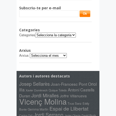
Subscriu-te per e-mail
Categories
Categories
Arxius
Arxius
Autors i autores destacats
Josep Sellarès
Joan-Francesc Pont
Oriol
Illa
Antoni Castells
Xavier Domènech
Quique Toledo
Jordi Miralles
Duran
Joffre Villanueva
Vicenç Molina
Txus Sanz
Eddy
Espai de Llibertat
Gemma Martín
Bonte
Jordi Serrano
David Prujà
Carlos Ortí
Javier Otaola