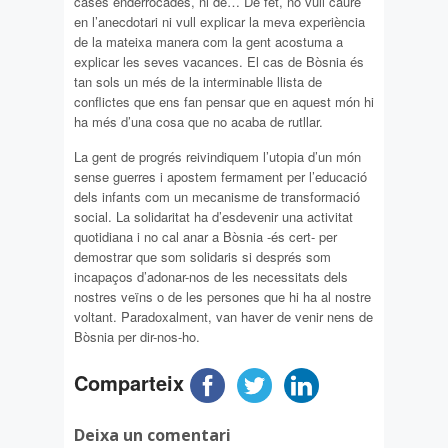
cases enderrocades, ni de… De fet, no vull caure
en l’anecdotari ni vull explicar la meva experiència
de la mateixa manera com la gent acostuma a
explicar les seves vacances. El cas de Bòsnia és
tan sols un més de la interminable llista de
conflictes que ens fan pensar que en aquest món hi
ha més d’una cosa que no acaba de rutllar.
La gent de progrés reivindiquem l’utopia d’un món
sense guerres i apostem fermament per l’educació
dels infants com un mecanisme de transformació
social. La solidaritat ha d’esdevenir una activitat
quotidiana i no cal anar a Bòsnia -és cert- per
demostrar que som solidaris si després som
incapaços d’adonar-nos de les necessitats dels
nostres veïns o de les persones que hi ha al nostre
voltant. Paradoxalment, van haver de venir nens de
Bòsnia per dir-nos-ho.
Comparteix
Deixa un comentari