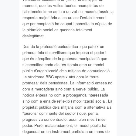
moment, que les velles teories anarquistes de
l’abstencionisme actiu o un vot nul massiu fossin la
resposta majoritària a les urnes: l’establishment
que per cooptació ha ocupat i parasita la cúpula de
la piràmide social es quedaria totalment
deslegitimat.
Des de la professió periodística -que pateix en
primera línia el servilisme que imposa el poder i
que és còmplice de la grotesca manipulació que
s’escenifica cada dia- es somia amb un model
públic d’organització dels mitjans de comunicació.
La síndrome BBC apareix així com la “terra
promesa” dels periodistes. La informació entesa no
com a mercaderia sinó com a servei públic. La
notícia entesa no com a propaganda interessada
sinó com a eina de reflexió i mobilització social. La
propietat pública dels mitjans com a alternativa als
“taurons” dominants del sector i que, per la
progressiva concentració, acumulen més i més
poder. Però, malauradament, el model públic ha
degenerat en un instrument partidista en mans de