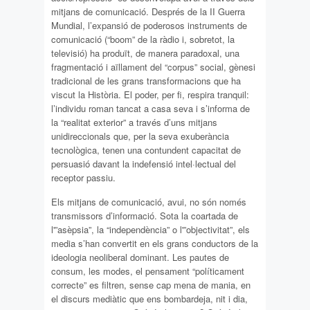
mitjans de comunicació. Després de la II Guerra
Mundial, l’expansió de poderosos instruments de
comunicació (“boom” de la ràdio i, sobretot, la
televisió) ha produït, de manera paradoxal, una
fragmentació i aïllament del “corpus” social, gènesi
tradicional de les grans transformacions que ha
viscut la Història. El poder, per fi, respira tranquil:
l’individu roman tancat a casa seva i s’informa de
la “realitat exterior” a través d’uns mitjans
unidireccionals que, per la seva exuberància
tecnològica, tenen una contundent capacitat de
persuasió davant la indefensió intel·lectual del
receptor passiu.
Els mitjans de comunicació, avui, no són només
transmissors d’informació. Sota la coartada de
l'”asèpsia”, la “independència” o l'”objectivitat”, els
media s’han convertit en els grans conductors de la
ideologia neoliberal dominant. Les pautes de
consum, les modes, el pensament “políticament
correcte” es filtren, sense cap mena de mania, en
el discurs mediàtic que ens bombardeja, nit i dia,