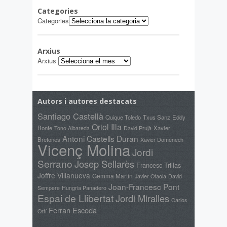
Categories
Categories
Arxius
Arxius
Autors i autores destacats
Santiago Castellà
Quique Toledo
Txus Sanz
Eddy
Oriol Illa
Bonte
David Prujà
Xavier
Tono Albareda
Antoni Castells Duran
Bretones
Xavier Domènech
Vicenç Molina
Jordi
Serrano
Josep Sellarès
Francesc Trillas
Joffre Villanueva
Gemma Martín
Javier Otaola
David
Joan-Francesc Pont
Sempere
Hungria Panadero
Espai de Llibertat
Jordi Miralles
Carlos
Ferran Escoda
Ortí