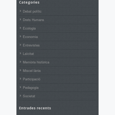
Categories
Debat polític
Drets Humans
Ecologia
Economia
Entrevistes
Laïcitat
Memòria històrica
Miscel·lània
Participació
Pedagogia
Societat
Entrades recents