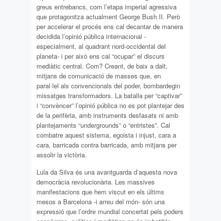
greus entrebancs, com l’etapa imperial agressiva
que protagonitza actualment George Bush II. Però
per accelerar el procés ens cal decantar de manera
decidida l’opinió pública internacional -
especialment, al quadrant nord-occidental del
planeta- i per això ens cal “ocupar” el discurs
mediàtic central. Com? Creant, de baix a dalt,
mitjans de comunicació de masses que, en
paral·lel als convencionals del poder, bombardegin
missatges transformadors. La batalla per “captivar”
i “convèncer” l’opinió pública no es pot plantejar des
de la perifèria, amb instruments desfasats ni amb
plantejaments “undergrounds” o “entristes”. Cal
combatre aquest sistema, egoista i injust, cara a
cara, barricada contra barricada, amb mitjans per
assolir la victòria.
Lula da Silva és una avantguarda d’aquesta nova
democràcia revolucionària. Les massives
manifestacions que hem viscut en els últims
mesos a Barcelona -i arreu del món- són una
expressió que l’ordre mundial concertat pels poders