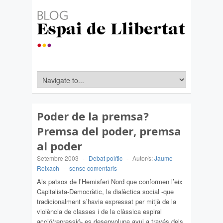
Poder de la premsa?
Premsa del poder, premsa
al poder
Setembre 2003
-
Debat polític
-
Autor/s:
Jaume
Reixach
-
sense comentaris
Als països de l’Hemisferi Nord que conformen l’eix
Capitalista-Democràtic, la dialèctica social -que
tradicionalment s’havia expressat per mitjà de la
violència de classes i de la clàssica espiral
acció/repressió- es desenvolupa avui a través dels