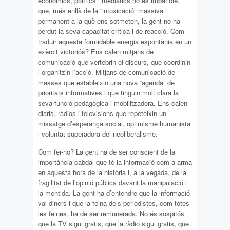
econòmics, polítics i mediàtics no és imbatible,
que, més enllà de la “intoxicació” massiva i
permanent a la què ens sotmeten, la gent no ha
perdut la seva capacitat crítica i de reacció. Com
traduir aquesta formidable energia espontània en un
exèrcit victoriós? Ens calen mitjans de
comunicació que vertebrin el discurs, que coordinin
i organitzin l’acció. Mitjans de comunicació de
masses que estableixin una nova “agenda” de
prioritats informatives i que tinguin molt clara la
seva funció pedagògica i mobilitzadora. Ens calen
diaris, ràdios i televisions que repeteixin un
missatge d’esperança social, optimisme humanista
i voluntat superadora del neoliberalisme.
Com fer-ho? La gent ha de ser conscient de la
importància cabdal que té la informació com a arma
en aquesta hora de la història i, a la vegada, de la
fragilitat de l’opinió pública davant la manipulació i
la mentida. La gent ha d’entendre que la informació
val diners i que la feina dels periodistes, com totes
les feines, ha de ser remunerada. No és sospitós
que la TV sigui gratis, que la ràdio sigui gratis, que