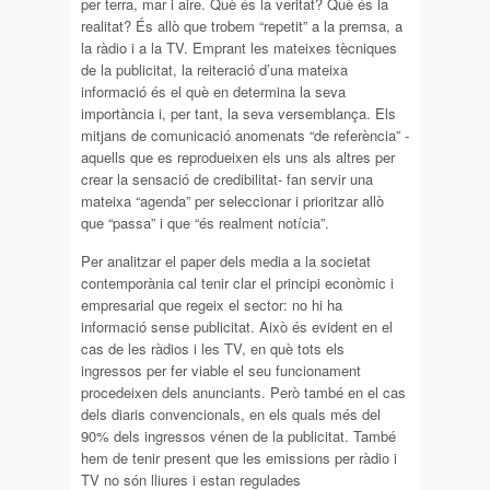
per terra, mar i aire. Què és la veritat? Què és la
realitat? És allò que trobem “repetit” a la premsa, a
la ràdio i a la TV. Emprant les mateixes tècniques
de la publicitat, la reiteració d’una mateixa
informació és el què en determina la seva
importància i, per tant, la seva versemblança. Els
mitjans de comunicació anomenats “de referència” -
aquells que es reprodueixen els uns als altres per
crear la sensació de credibilitat- fan servir una
mateixa “agenda” per seleccionar i prioritzar allò
que “passa” i que “és realment notícia”.
Per analitzar el paper dels media a la societat
contemporània cal tenir clar el principi econòmic i
empresarial que regeix el sector: no hi ha
informació sense publicitat. Això és evident en el
cas de les ràdios i les TV, en què tots els
ingressos per fer viable el seu funcionament
procedeixen dels anunciants. Però també en el cas
dels diaris convencionals, en els quals més del
90% dels ingressos vénen de la publicitat. També
hem de tenir present que les emissions per ràdio i
TV no són lliures i estan regulades