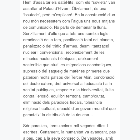
Hem d’assaltar els satèl·lits, com els “soviets” van
assaltar el Palau d’Hivern. Òbviament, és una
“boutade”, però m’explicaré. En la construcció d’un
nou món necessitem com l’aigua uns nous mitjans
de comunicació. No parlo de demanar la lluna.
Senzillament d’allò que a tots ens sembla lògic:
erradicació de la fam, pacificació total del planeta,
penalització del tràfic d’armes, desmilitarització
nuclear i convencional, reconeixement de les
minories nacionals i ètniques, creixement
sostenible que aturi les migracions econòmiques,
supressió del saqueig de matèries primeres que
pateixen molts països del Tercer Món, condonació
del deute extern, dret universal a l’educació i a la
sanitat públiques, respecte a la biodiversitat, lluita
contra l’erosió, equilibri territorial camp/ciutat,
eliminació dels paradisos fiscals, tolerància
religiosa i cultural, creació d’un govern mundial que
garanteixi la distribució de la riquesa…
Són paraules, formulacions mil vegades dites i
escrites. Certament, la humanitat va avançant, pas
a pas, cap a la seva concreció. De vegades, amb