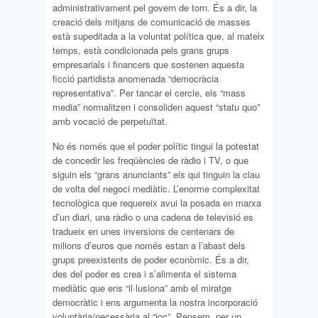
administrativament pel govern de torn. És a dir, la
creació dels mitjans de comunicació de masses
està supeditada a la voluntat política que, al mateix
temps, està condicionada pels grans grups
empresarials i financers que sostenen aquesta
ficció partidista anomenada “democràcia
representativa”. Per tancar el cercle, els “mass
media” normalitzen i consoliden aquest “statu quo”
amb vocació de perpetuïtat.
No és només que el poder polític tingui la potestat
de concedir les freqüències de ràdio i TV, o que
siguin els “grans anunciants” els qui tinguin la clau
de volta del negoci mediàtic. L’enorme complexitat
tecnològica que requereix avui la posada en marxa
d’un diari, una ràdio o una cadena de televisió es
tradueix en unes inversions de centenars de
milions d’euros que només estan a l’abast dels
grups preexistents de poder econòmic. És a dir,
des del poder es crea i s’alimenta el sistema
mediàtic que ens “il·lusiona” amb el miratge
democràtic i ens argumenta la nostra incorporació
voluntària/necessària al “joc”. Pensem, per un