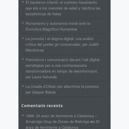
El bautismo infantil: el contrato fraudulento
que ata a los menores de edad y falsifica las
estadísticas de fieles
Humanismo y autonomía moral ante la
Encíclica Magnifica Humanitas
La joventut i el dogma digital: una anàlisi
crítica del pretès gir conservador, per Judith
Membrives
Feminisme i comunicació davant l’odi digital:
estratègies per a una contraresposta
transformadora en temps de desinformació,
per Laura Valverde
La croada d’Orbán per adoctrinar la joventut,
per Gáspár Békés
Comentaris recents
1996: 20 anys de feminisme a Catalunya –
Amalvígia Grup de Dones de Bellvitge
en
20
anys de feminisme a Catalunya