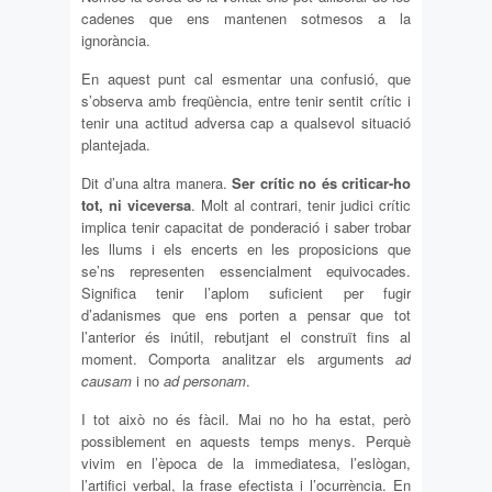
cadenes que ens mantenen sotmesos a la
ignorància.
En aquest punt cal esmentar una confusió, que
s’observa amb freqüència, entre tenir sentit crític i
tenir una actitud adversa cap a qualsevol situació
plantejada.
Dit d’una altra manera.
Ser crític no és criticar-ho
tot, ni viceversa
. Molt al contrari, tenir judici crític
implica tenir capacitat de ponderació i saber trobar
les llums i els encerts en les proposicions que
se’ns representen essencialment equivocades.
Significa tenir l’aplom suficient per fugir
d’adanismes que ens porten a pensar que tot
l’anterior és inútil, rebutjant el construït fins al
moment. Comporta analitzar els arguments
ad
causam
i no
ad personam
.
I tot això no és fàcil. Mai no ho ha estat, però
possiblement en aquests temps menys. Perquè
vivim en l’època de la immediatesa, l’eslògan,
l’artifici verbal, la frase efectista i l’ocurrència. En