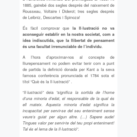
1885, gairebé dos segles després del naixement de
Rousseau, Voltaire i Diderot; tres segles després
de Leibniz, Descartes i Spinoza!
És fàcil comprovar que
la Il·lustració no va
aconseguir establir en la nostra societat, com a
idea indiscutida, que la llibertat de pensament
és una facultat irrenunciable de l’individu
.
A l’hora d’aproximar-nos al concepte de
lliurepensament no podem evitar tenir com a punt
de partida la definició donada per Kant a la seva
famosa conferència pronunciada el 1784 sota el
títol “Què és la Il·lustració” .
“
Il·lustració”
deia
“significa la sortida de l’home
d’una minoria d’edat, el responsable de la qual és
ell mateix. Aquesta minoria d’edat significa la
incapacitat per servir-se del seu enteniment sense
veure’s guiat per algun altre. (…) Sapere aude!
Tingues valor per servir-te del teu propi enteniment!
Tal és el lema de la Il·lustració”
.