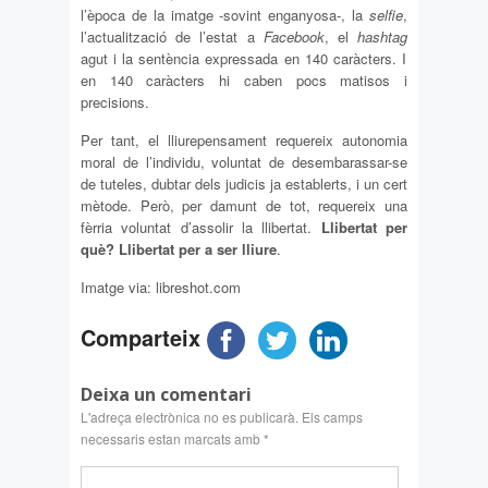
l’època de la imatge -sovint enganyosa-, la
selfie
,
l’actualització de l’estat a
Facebook
, el
hashtag
agut i la sentència expressada en 140 caràcters. I
en 140 caràcters hi caben pocs matisos i
precisions.
Per tant, el lliurepensament requereix autonomia
moral de l’individu, voluntat de desembarassar-se
de tuteles, dubtar dels judicis ja establerts, i un cert
mètode. Però, per damunt de tot, requereix una
fèrria voluntat d’assolir la llibertat.
Llibertat per
què? Llibertat per a ser lliure
.
Imatge via: libreshot.com
Comparteix
Deixa un comentari
L'adreça electrònica no es publicarà.
Els camps
necessaris estan marcats amb
*