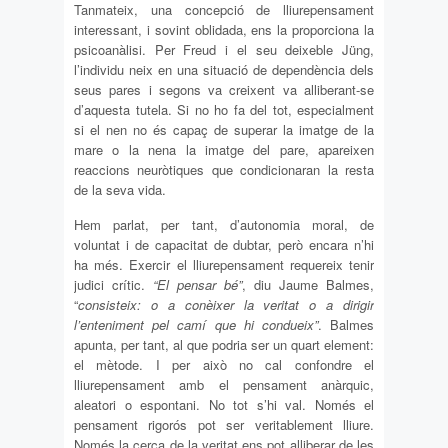
Tanmateix, una concepció de lliurepensament
interessant, i sovint oblidada, ens la proporciona la
psicoanàlisi. Per Freud i el seu deixeble Jüng,
l’individu neix en una situació de dependència dels
seus pares i segons va creixent va alliberant-se
d’aquesta tutela. Si no ho fa del tot, especialment
si el nen no és capaç de superar la imatge de la
mare o la nena la imatge del pare, apareixen
reaccions neuròtiques que condicionaran la resta
de la seva vida.
Hem parlat, per tant, d’autonomia moral, de
voluntat i de capacitat de dubtar, però encara n’hi
ha més. Exercir el lliurepensament requereix tenir
judici crític.
“El pensar bé”
, diu Jaume Balmes,
“
consisteix: o a conèixer la veritat o a dirigir
l’enteniment pel camí que hi condueix”
. Balmes
apunta, per tant, al que podria ser un quart element:
el mètode. I per això no cal confondre el
lliurepensament amb el pensament anàrquic,
aleatori o espontani. No tot s’hi val. Només el
pensament rigorós pot ser veritablement lliure.
Només la cerca de la veritat ens pot alliberar de les