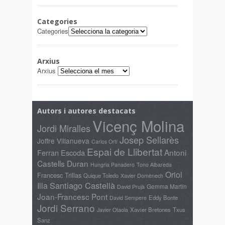
Categories
Categories
Arxius
Arxius
Autors i autores destacats
Vicenç Molina
Jordi Miralles
Josep Sellarès
Joffre Villanueva
Carlos Ortí
Espai de Llibertat
Antoni
Ferran Escoda
Castells Duran
Hungria Panadero
Tono Albareda
Oriol
Francesc Trillas
Quique Toledo
Xavier Domènech
Santiago Castellà
Illa
Gemma Martín
David Prujà
Joan-Francesc Pont
Eddy Bonte
David Sempere
Jordi Serrano
Xavier Bretones
Txus
Javier Otaola
Sanz