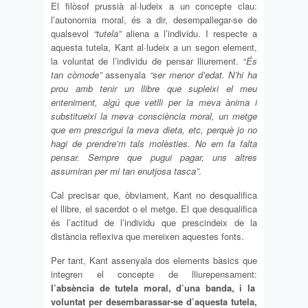
El filòsof prussià al·ludeix a un concepte clau:
l’autonomia moral, és a dir, desempallegar-se de
qualsevol
“tutela”
aliena a l’individu. I respecte a
aquesta tutela, Kant al·ludeix a un segon element,
la voluntat de l’individu de pensar lliurement. “
És
tan còmode”
assenyala
“ser menor d’edat. N’hi ha
prou amb tenir un llibre que supleixi el meu
enteniment, algú que vetlli per la meva ànima i
substitueixi la meva consciència moral, un metge
que em prescrigui la meva dieta, etc, perquè jo no
hagi de prendre’m tals molèsties. No em fa falta
pensar. Sempre que pugui pagar, uns altres
assumiran per mi tan enutjosa tasca”
.
Cal precisar que, òbviament, Kant no desqualifica
el llibre, el sacerdot o el metge. El que desqualifica
és l’actitud de l’individu que prescindeix de la
distància reflexiva que mereixen aquestes fonts.
Per tant, Kant assenyala dos elements bàsics que
integren el concepte de lliurepensament:
l’absència de tutela moral, d’una banda, i la
voluntat per desembarassar-se d’aquesta tutela,