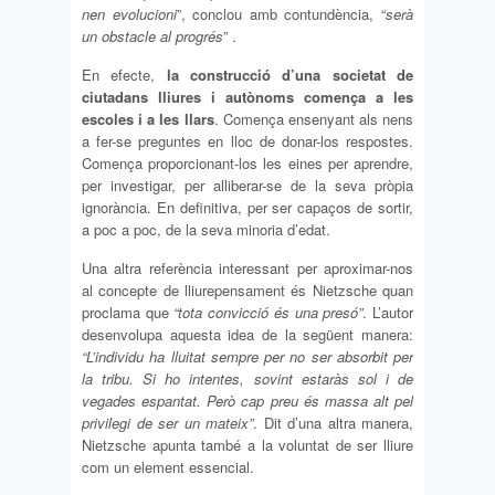
nen evolucioni
”, conclou amb contundència, “
serà
un obstacle al progrés
” .
En efecte,
la construcció d’una societat de
ciutadans lliures i autònoms comença a les
escoles i a les llars
. Comença ensenyant als nens
a fer-se preguntes en lloc de donar-los respostes.
Comença proporcionant-los les eines per aprendre,
per investigar, per alliberar-se de la seva pròpia
ignorància. En definitiva, per ser capaços de sortir,
a poc a poc, de la seva minoria d’edat.
Una altra referència interessant per aproximar-nos
al concepte de lliurepensament és Nietzsche quan
proclama que
“tota convicció és una presó”
. L’autor
desenvolupa aquesta idea de la següent manera:
“L’individu ha lluitat sempre per no ser absorbit per
la tribu. Si ho intentes, sovint estaràs sol i de
vegades espantat. Però cap preu és massa alt pel
privilegi de ser un mateix”
. Dit d’una altra manera,
Nietzsche apunta també a la voluntat de ser lliure
com un element essencial.