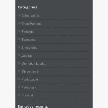
Categories
Debat polític
Drets Humans
Ecologia
Economia
Entrevistes
Laïcitat
Memòria històrica
Miscel·lània
Participació
Pedagogia
Societat
Entrades recents