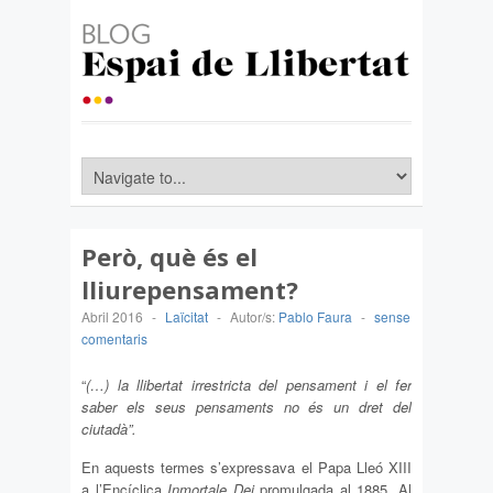
Però, què és el
lliurepensament?
Abril 2016
-
Laïcitat
-
Autor/s:
Pablo Faura
-
sense
comentaris
“
(…) la llibertat irrestricta del pensament i el fer
saber els seus pensaments no és un dret del
ciutadà”.
En aquests termes s’expressava el Papa Lleó XIII
a l’Encíclica
Inmortale Dei
promulgada al 1885. Al