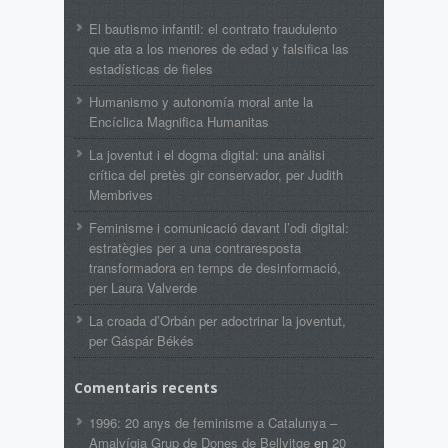
El bautismo infantil: el contrato fraudulento
que ata a los menores de edad y falsifica las
estadísticas de fieles
Humanismo y autonomía moral ante la
Encíclica Magnifica Humanitas
La joventut i el dogma digital: una anàlisi
crítica del pretès gir conservador, per Judith
Membrives
Feminisme i comunicació davant l’odi digital:
estratègies per a una contraresposta
transformadora en temps de desinformació,
per Laura Valverde
La croada d’Orbán per adoctrinar la joventut,
per Gáspár Békés
Comentaris recents
1996: 20 anys de feminisme a Catalunya –
Amalvígia Grup de Dones de Bellvitge
en
20