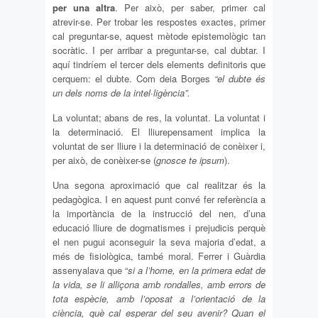
per una altra
. Per això, per saber, primer cal
atrevir-se. Per trobar les respostes exactes, primer
cal preguntar-se, aquest mètode epistemològic tan
socràtic. I per arribar a preguntar-se, cal dubtar. I
aquí tindríem el tercer dels elements definitoris que
cerquem: el dubte. Com deia Borges
“el dubte és
un dels noms de la intel·ligència”.
La voluntat; abans de res, la voluntat. La voluntat i
la determinació. El lliurepensament implica la
voluntat de ser lliure i la determinació de conèixer i,
per això, de conèixer-se (
gnosce te ipsum
).
Una segona aproximació que cal realitzar és la
pedagògica. I en aquest punt convé fer referència a
la importància de la instrucció del nen, d’una
educació lliure de dogmatismes i prejudicis perquè
el nen pugui aconseguir la seva majoria d’edat, a
més de fisiològica, també moral. Ferrer i Guàrdia
assenyalava que “
si a l’home, en la primera edat de
la vida, se li alliçona amb rondalles, amb errors de
tota espècie, amb l’oposat a l’orientació de la
ciència, què cal esperar del seu avenir? Quan el