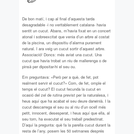
De bon matí, i cap al final d’aquesta tarda
desagradable -i no veritablement catalana- havia
sentit un cucut. Abans, m’havia fixat en un concert
atonal i sobreexcitat que venia d’un arbre al costat
de la piscina, un dispositiu d’alarma purament
natural. I ara veig un cucut sortir d’aquest arbre.
Associació! Doncs: més aviat una cucut. Una
cucut que havia trobat un niu de mallerenga o de
pinsà per dipositar-hi el seu ou.
Em preguntava: «Però per a què, de fet, pot
realment servir el cucut?» Com, de fet, omple el
temps el cucut? El cucut fecunda la cucut en
ocasió del zel de rutina previst per la naturalesa, i
heus aquí que ha acabat el seu deure darwinià. I la
cucut descarrega el seu ou al niu d’un ocell més
petit, innocent, desesperat, i heus aquí que ella, al
seu torn, ha executat el seu treball predestinat.
D’aquí la pregunta: què fa la parella cucut durant la
resta de l’any, posem les 50 setmanes després