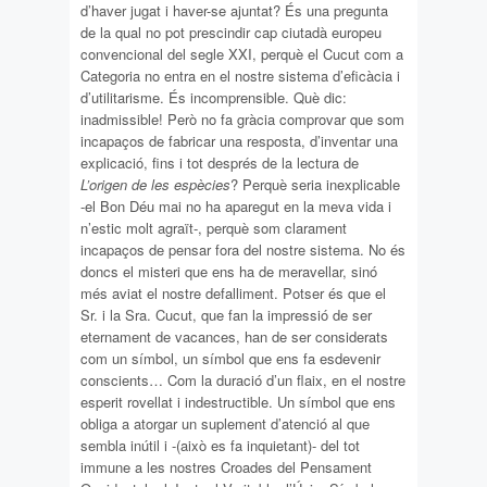
d’haver jugat i haver-se ajuntat? És una pregunta
de la qual no pot prescindir cap ciutadà europeu
convencional del segle XXI, perquè el Cucut com a
Categoria no entra en el nostre sistema d’eficàcia i
d’utilitarisme. És incomprensible. Què dic:
inadmissible! Però no fa gràcia comprovar que som
incapaços de fabricar una resposta, d’inventar una
explicació, fins i tot després de la lectura de
L’origen de les espècies
? Perquè seria inexplicable
-el Bon Déu mai no ha aparegut en la meva vida i
n’estic molt agraït-, perquè som clarament
incapaços de pensar fora del nostre sistema. No és
doncs el misteri que ens ha de meravellar, sinó
més aviat el nostre defalliment. Potser és que el
Sr. i la Sra. Cucut, que fan la impressió de ser
eternament de vacances, han de ser considerats
com un símbol, un símbol que ens fa esdevenir
conscients… Com la duració d’un flaix, en el nostre
esperit rovellat i indestructible. Un símbol que ens
obliga a atorgar un suplement d’atenció al que
sembla inútil i -(això es fa inquietant)- del tot
immune a les nostres Croades del Pensament