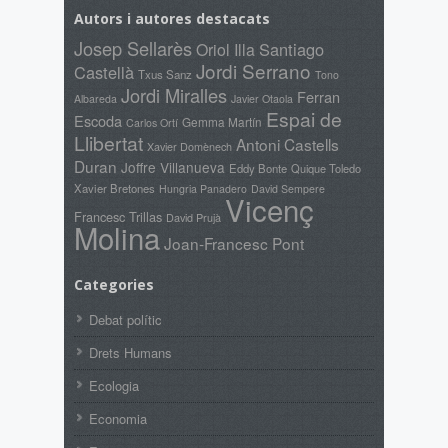
Autors i autores destacats
Josep Sellarès
Santiago
Oriol Illa
Jordi Serrano
Castellà
Txus Sanz
Tono
Jordi Miralles
Ferran
Albareda
Javier Otaola
Espai de
Escoda
Gemma Martín
Carlos Ortí
Llibertat
Antoni Castells
Xavier Domènech
Duran
Joffre Villanueva
Eddy Bonte
Quique Toledo
Xavier Bretones
Hungria Panadero
David Sempere
Vicenç
Francesc Trillas
David Prujà
Molina
Joan-Francesc Pont
Categories
Debat polític
Drets Humans
Ecologia
Economia