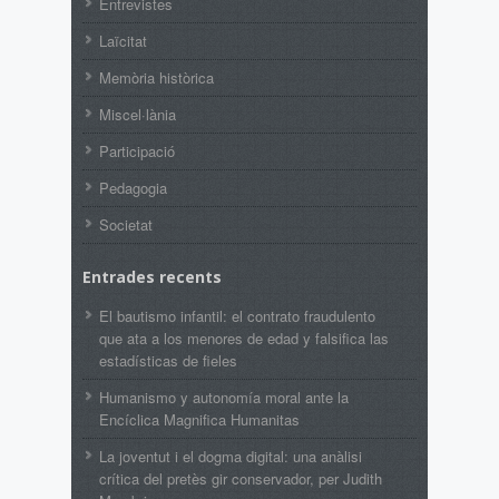
Entrevistes
Laïcitat
Memòria històrica
Miscel·lània
Participació
Pedagogia
Societat
Entrades recents
El bautismo infantil: el contrato fraudulento
que ata a los menores de edad y falsifica las
estadísticas de fieles
Humanismo y autonomía moral ante la
Encíclica Magnifica Humanitas
La joventut i el dogma digital: una anàlisi
crítica del pretès gir conservador, per Judith