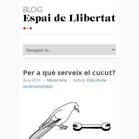
Per a què serveix el cucut?
Juny 2010
-
Miscel·lània
-
Autor/s:
Eddy Bonte
-
sense comentaris