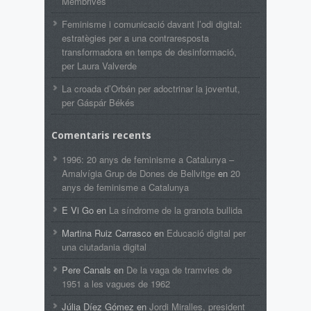
Membrives
Feminisme i comunicació davant l’odi digital:
estratègies per a una contraresposta
transformadora en temps de desinformació,
per Laura Valverde
La croada d’Orbán per adoctrinar la joventut,
per Gáspár Békés
Comentaris recents
1996: 20 anys de feminisme a Catalunya –
Amalvígia Grup de Dones de Bellvitge
en
20
anys de feminisme a Catalunya
E Vi Go
en
La síndrome de la granota bullida
Martina Ruiz Carrasco
en
Educació digital per
una ciutadania digital
Pere Canals
en
De la vaga de tramvies de
1951 a les vagues de 1962
Júlia Díez Gómez
en
Jordi Miralles, president