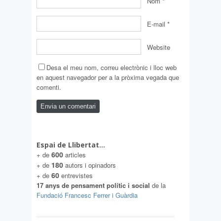
Nom
*
E-mail
*
Website
Desa el meu nom, correu electrònic i lloc web
en aquest navegador per a la pròxima vegada que
comenti.
Espai de Llibertat…
600
+ de
articles
180
+ de
autors i opinadors
60
+ de
entrevistes
17 anys de pensament polític i social
de la
Fundació Francesc Ferrer i Guàrdia