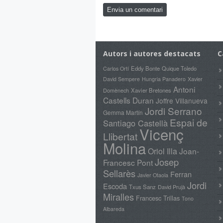
Autors i autores destacats
C
Eddy Bonte
Quique Toledo
Carlos Ortí
Xavier
David Sempere
Hungria Panadero
Antoni
Domènech
Xavier Bretones
Castells Duran
Joffre Villanueva
Jordi Serrano
Gemma Martín
Espai de
Santiago Castellà
Vicenç
Llibertat
Molina
Oriol Illa
Joan-
Josep
Francesc Pont
Sellarès
Ferran
Javier Otaola
Jordi
Escoda
Txus Sanz
David Prujà
Miralles
Francesc Trillas
Tono
Albareda