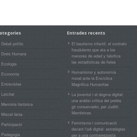
ategories
Entrades recents
Debat polític
El bautismo infantil: el contrato
fraudulento que ata a los
Drets Humans
menores de edad y falsifica
las estadísticas de fieles
Ecologia
Humanismo y autonomía
Economia
moral ante la Encíclica
Entrevistes
Magnifica Humanitas
Laïcitat
La joventut i el dogma digital:
una anàlisi crítica del pretès
Memòria històrica
gir conservador, per Judith
Membrives
Miscel·lània
Feminisme i comunicació
Participació
davant l’odi digital: estratègies
Pedagogia
per a una contraresposta