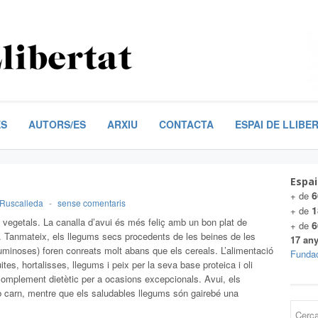
ES
AUTORS/ES
ARXIU
CONTACTA
ESPAI DE LLIBE
Espai
6
+ de
Ruscalleda
-
sense comentaris
1
+ de
 vegetals. La canalla d’avui és més feliç amb un bon plat de
6
+ de
 Tanmateix, els llegums secs procedents de les beines de les
17 any
eguminoses) foren conreats molt abans que els cereals. L’alimentació
Fundac
ites, hortalisses, llegums i peix per la seva base proteica i oli
 complement dietètic per a ocasions excepcionals. Avui, els
carn, mentre que els saludables llegums són gairebé una