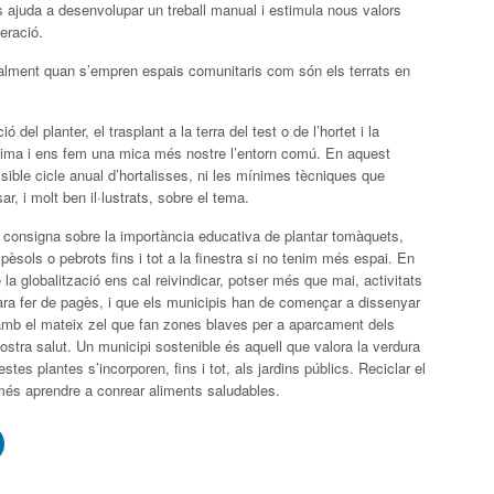
ts ajuda a desenvolupar un treball manual i estimula nous valors
eració.
ecialment quan s’empren espais comunitaris com són els terrats en
 del planter, el trasplant a la terra del test o de l’hortet i la
 clima i ens fem una mica més nostre l’entorn comú. En aquest
ssible cicle anual d’hortalisses, ni les mínimes tècniques que
ar, i molt ben il·lustrats, sobre el tema.
 consigna sobre la importància educativa de plantar tomàquets,
èsols o pebrots fins i tot a la finestra si no tenim més espai. En
e la globalització ens cal reivindicar, potser més que mai, activitats
ara fer de pagès, i que els municipis han de començar a dissenyar
 amb el mateix zel que fan zones blaves per a aparcament dels
tra salut. Un municipi sostenible és aquell que valora la verdura
es plantes s’incorporen, fins i tot, als jardins públics. Reciclar el
més aprendre a conrear aliments saludables.