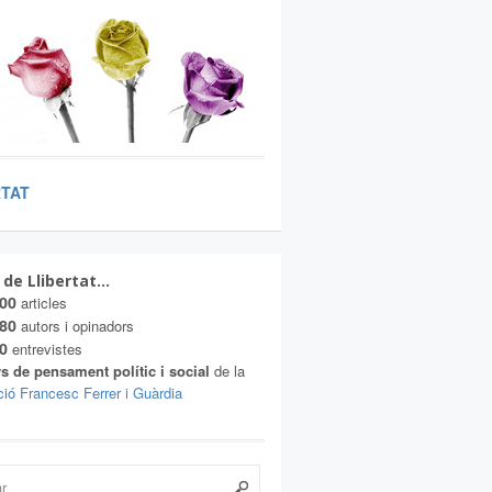
RTAT
 de Llibertat…
00
articles
80
autors i opinadors
0
entrevistes
s de pensament polític i social
de la
ió Francesc Ferrer i Guàrdia