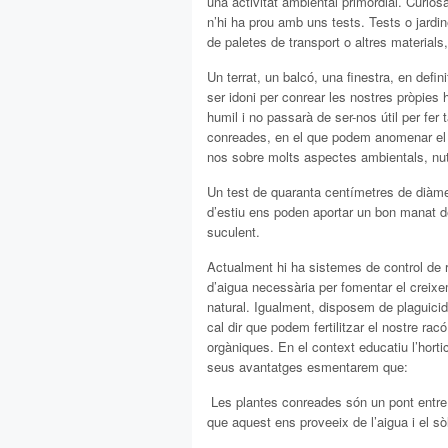
una activitat ambiental primordial. Curiosa
n’hi ha prou amb uns tests. Tests o jardi
de paletes de transport o altres materials
Un terrat, un balcó, una finestra, en definit
ser idoni per conrear les nostres pròpies
humil i no passarà de ser-nos útil per fer
conreades, en el que podem anomenar el rac
nos sobre molts aspectes ambientals, nutr
Un test de quaranta centímetres de diàmetr
d’estiu ens poden aportar un bon manat d
suculent.
Actualment hi ha sistemes de control de r
d’aigua necessària per fomentar el creix
natural. Igualment, disposem de plaguicid
cal dir que podem fertilitzar el nostre ra
orgàniques. En el context educatiu l’hortic
seus avantatges esmentarem que:
 Les plantes conreades són un pont entre l
que aquest ens proveeix de l’aigua i el sòl