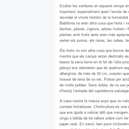
Exaltar les verdures en aquests temps en
important; especialment quan l’excés de c
recordar el vincle històric de la humanit
Babilònia no eren altra cosa que horts i
llenties, pèsols, cigrons, arbres fruiters i
plantes amb fruits aeris eren més aprecia
serien els porros, els raves, les cebes, l
Els horts no són altra cosa que bocins de 
mentre que els camps estan destinats es
basen la seva fama en el fet de l’alta pro
plançó ens adonarem que és quelcom espec
albergínia, de més de 30 cm, sorprèn que
trosset de terra de no res. Potser per això
de molts pobles. Sens dubte, de no ser pe
d’horta) l’entrada del capitalisme salvat
A casa nostra fa massa anys que no valor
conrear hortalisses. L’horticultura és una
que ens ajuda a valorar allò que mengem.
ningú s’oblida de fer tallers sobre com fer
paper usat. En canvi, ben pocs inclourie