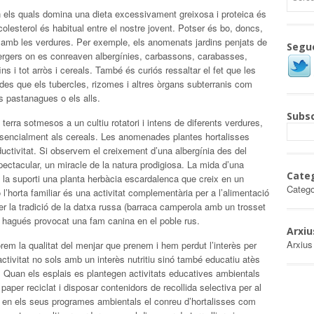
 els quals domina una dieta excessivament greixosa i proteica és
olesterol és habitual entre el nostre jovent. Potser és bo, doncs,
at amb les verdures. Per exemple, els anomenats jardins penjats de
Segu
 vergers on es conreaven albergínies, carbassons, carabasses,
 fins i tot arròs i cereals. També és curiós ressaltar el fet que les
des que els tubercles, rizomes i altres òrgans subterranis com
es pastanagues o els alls.
Subsc
terra sotmesos a un cultiu rotatori i intens de diferents verdures,
sencialment als cereals. Les anomenades plantes hortalisses
ductivitat. Si observem el creixement d’una albergínia des del
tacular, un miracle de la natura prodigiosa. La mida d’una
Cate
 la suporti una planta herbàcia escardalenca que creix en un
Catego
 l’horta familiar és una activitat complementària per a l’alimentació
r la tradició de la datxa russa (barraca camperola amb un trosset
ge hagués provocat una fam canina en el poble rus.
Arxiu
Arxius
em la qualitat del menjar que prenem i hem perdut l’interès per
 activitat no sols amb un interès nutritiu sinó també educatiu atès
 Quan els esplais es plantegen activitats educatives ambientals
 paper reciclat i disposar contenidors de recollida selectiva per al
n en els seus programes ambientals el conreu d’hortalisses com