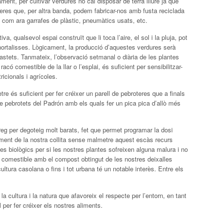
ment, per cultivar verdures no cal disposar de terra lliure ja que
neres que, per altra banda, podem fabricar-nos amb fusta reciclada
, com ara garrafes de plàstic, pneumàtics usats, etc.
iva, qualsevol espai construït que li toca l’aire, el sol i la pluja, pot
 hortalisses. Lògicament, la producció d’aquestes verdures serà
 tastets. Tanmateix, l’observació setmanal o diària de les plantes
ó comestible de la llar o l’esplai, és suficient per sensibilitzar-
icionals i agrícoles.
e és suficient per fer créixer un parell de pebroteres que a finals
e pebrotets del Padrón amb els quals fer un pica pica d’allò més
eg per degoteig molt barats, fet que permet programar la dosi
ement de la nostra collita sense malmetre aquest escàs recurs
es biològics per si les nostres plantes sofreixen alguna malura i no
có comestible amb el compost obtingut de les nostres deixalles
ultura casolana o fins i tot urbana té un notable interès. Entre els
a cultura i la natura que afavoreix el respecte per l’entorn, en tant
 per fer créixer els nostres aliments.