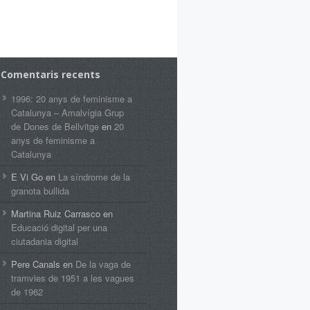
Comentaris recents
1996: 20 anys de feminisme a
Catalunya – Amalvígia Grup
de Dones de Bellvitge
en
20
anys de feminisme a
Catalunya
E Vi Go
en
La síndrome de la
granota bullida
Martina Ruiz Carrasco
en
Educació digital per una
ciutadania digital
Pere Canals
en
De la vaga de
tramvies de 1951 a les vagues
de 1962