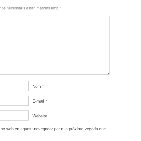
mps necessaris estan marcats amb
*
Nom
*
E-mail
*
Website
 lloc web en aquest navegador per a la pròxima vegada que