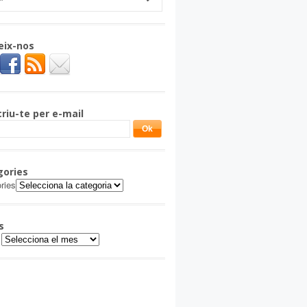
eix-nos
riu-te per e-mail
gories
ries
s