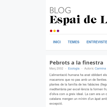
INICI
TEMES
ENTREVIST
Pebrots a la finestra
Març 2002
-
Ecologia
-
Autor/s:
Carmina 
L’alimentació humana ha anat oblidant els
macarrons que no pas amb un de llenties.
plantes de la família de les fabàcies (ll
mediterrània per excel·lència la formen fru
d’oliva com a greix ideal. La carn era un
catalans mengen un mínim d’un àpat amb 
excepció.