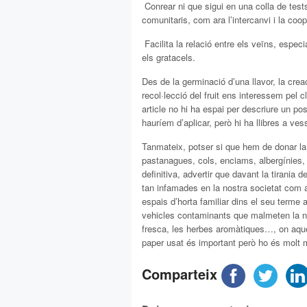
 Conrear ni que sigui en una colla de tes
comunitaris, com ara l’intercanvi i la coop
 Facilita la relació entre els veïns, esp
els gratacels.
Des de la germinació d’una llavor, la creació
recol·lecció del fruit ens interessem pel
article no hi ha espai per descriure un po
hauríem d’aplicar, però hi ha llibres a vess
Tanmateix, potser si que hem de donar la
pastanagues, cols, enciams, albergínies, p
definitiva, advertir que davant la tirania d
tan infamades en la nostra societat com 
espais d’horta familiar dins el seu terme
vehicles contaminants que malmeten la nos
fresca, les herbes aromàtiques…, on aquest
paper usat és important però ho és molt 
Comparteix