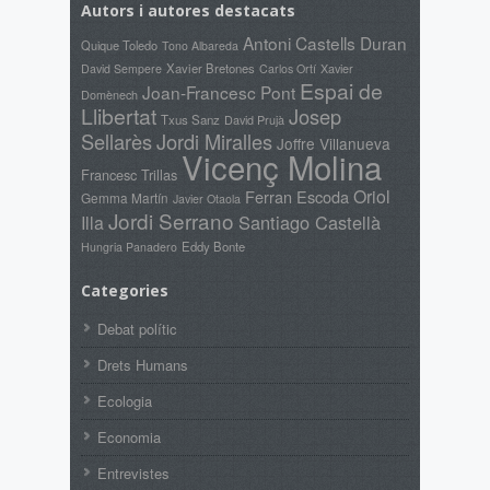
Autors i autores destacats
Antoni Castells Duran
Quique Toledo
Tono Albareda
Xavier Bretones
Xavier
David Sempere
Carlos Ortí
Espai de
Joan-Francesc Pont
Domènech
Llibertat
Josep
Txus Sanz
David Prujà
Sellarès
Jordi Miralles
Joffre Villanueva
Vicenç Molina
Francesc Trillas
Oriol
Ferran Escoda
Gemma Martín
Javier Otaola
Jordi Serrano
Santiago Castellà
Illa
Eddy Bonte
Hungria Panadero
Categories
Debat polític
Drets Humans
Ecologia
Economia
Entrevistes