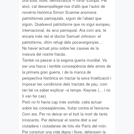
una sola, lliure, democràtica –i forta- Europa. Per
això, cal desempallegar-nos d’allò que l’autor de
novel•la històrica Simon Scarrow anomena
patriotismes parroquials, siguin de l’abast que
siguin. Qualsevol patriotisme que no sigui europeu,
internacional, és avui parroquial. Ara com ara, té
encara més raó el doctor Samuel Johnson: el
patriotisme, últim refugi dels pocavergonyes…
No haver actuat prou sobre les causes és la
mesura del nostre fracàs.
També va passar a la segona guerra mundial. Va
ser una fosca i terrible conseqüència dels errors de
la primera gran guerra, i de la manca de
perspectiva històrica en tractar la seva finalització i
imposar les condicions dels tractats de pau, com
tan bé va saber explicar –a temps- Keynes (… i no
li van fer cas).
Però no hi havia cap més sortida: calia actuar
sobre les conseqüències, lluitar contra el feixisme.
Com ara. Per no deixar en el buit la mort de tants
innocents. Per defensar el nostre dret a ser
ciutadans i ciutadanes de tots els París del món.
Per construir una vida digna i lliure, defensem la