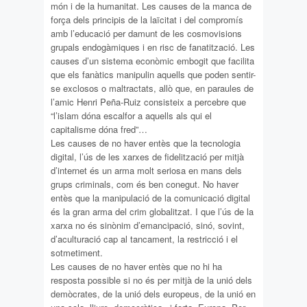
món i de la humanitat. Les causes de la manca de
força dels principis de la laïcitat i del compromís
amb l’educació per damunt de les cosmovisions
grupals endogàmiques i en risc de fanatització. Les
causes d’un sistema econòmic embogit que facilita
que els fanàtics manipulin aquells que poden sentir-
se exclosos o maltractats, allò que, en paraules de
l’amic Henri Peña-Ruiz consisteix a percebre que
“l’islam dóna escalfor a aquells als qui el
capitalisme dóna fred”…
Les causes de no haver entès que la tecnologia
digital, l’ús de les xarxes de fidelització per mitjà
d’internet és un arma molt seriosa en mans dels
grups criminals, com és ben conegut. No haver
entès que la manipulació de la comunicació digital
és la gran arma del crim globalitzat. I que l’ús de la
xarxa no és sinònim d’emancipació, sinó, sovint,
d’aculturació cap al tancament, la restricció i el
sotmetiment.
Les causes de no haver entès que no hi ha
resposta possible si no és per mitjà de la unió dels
demòcrates, de la unió dels europeus, de la unió en