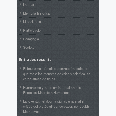
Laïcitat
Memòria històrica
Miscel·lània
Participació
Pedagogia
Societat
Entrades recents
El bautismo infantil: el contrato fraudulento
que ata a los menores de edad y falsifica las
estadísticas de fieles
Humanismo y autonomía moral ante la
Encíclica Magnifica Humanitas
La joventut i el dogma digital: una anàlisi
crítica del pretès gir conservador, per Judith
Membrives