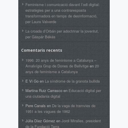
Feminisme i comunicació davant l’odi digital:
estratègies per a una contraresposta
transformadora en temps de desinformació,
per Laura Valverde
La croada d’Orbán per adoctrinar la joventut,
per Gáspár Békés
Comentaris recents
1996: 20 anys de feminisme a Catalunya –
Amalvígia Grup de Dones de Bellvitge
en
20
anys de feminisme a Catalunya
E Vi Go
en
La síndrome de la granota bullida
Martina Ruiz Carrasco
en
Educació digital per
una ciutadania digital
Pere Canals
en
De la vaga de tramvies de
1951 a les vagues de 1962
Júlia Díez Gómez
en
Jordi Miralles, president
de la Fundació Terra