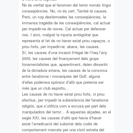
No és veritat que el fenomen del terror només tingui
conseqüències. No, no és cert. També té causes.
Però, un cop desfermades les conseqüències, la
immensa tragèdia de les conseqüències, cal actuar
per impedir-ne de noves. Cal actuar per defensar-
nos. I això, malgrat la injusta ambigüitat que
representa el fet de no haver estat prou capaços, o
prou forts, per impedir-ne, abans, les causes.
Sí, les causes d’una invasió il•legal de l’Iraq l’any
2003, les causes del finançament dels grups
fonamentalistes que, aparentment, deien dissentir
de la dictadura siriana, les causes de la conxorxa
entre fanatisme i monarquies del Golf, alguna
d’elles poderosa spònsor d’allò que pretenia ser
més que un club esportiu…
Les causes de no haver estat prou forts, ni prou
efectius, per impedir la subsistència del fanatisme
religiós, que s’utilitza com a excusa per part dels
manipuladors del terror… A aquestes alçades, en el
segle XXI, les causes d’allò que havia d’haver
estat l’erradicació del substrat dels codis de
comportament marcats per una visió estreta del