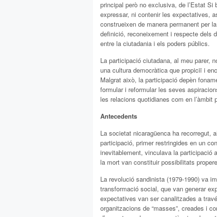
principal però no exclusiva, de l’Estat Si
expressar, ni contenir les expectatives, a
construeixen de manera permanent per la di
definició, reconeixement i respecte dels 
entre la ciutadania i els poders públics.
La participació ciutadana, al meu parer, n
una cultura democràtica que propiciï i en
Malgrat això, la participació depèn fona
formular i reformular les seves aspiracio
les relacions quotidianes com en l’àmbit p
Antecedents
La societat nicaragüenca ha recorregut, a
participació, primer restringides en un co
inevitablement, vinculava la participació a
la mort van constituir possibilitats proper
La revolució sandinista (1979-1990) va im
transformació social, que van generar exp
expectatives van ser canalitzades a travé
organitzacions de “masses”, creades i con