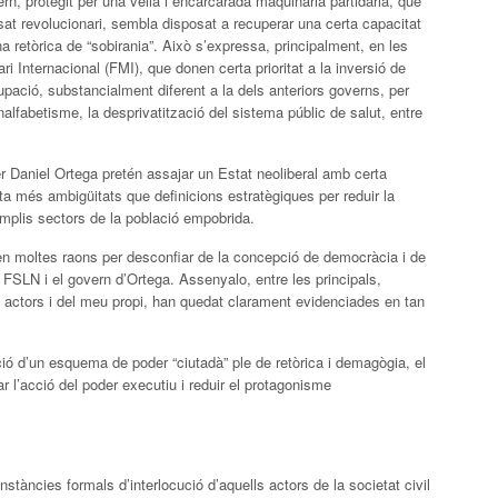
rn, protegit per una vella i encarcarada maquinària partidària, que
sat revolucionari, sembla disposat a recuperar una certa capacitat
 retòrica de “sobirania”. Això s’expressa, principalment, en les
 Internacional (FMI), que donen certa prioritat a la inversió de
upació, substancialment diferent a la dels anteriors governs, per
alfabetisme, la desprivatització del sistema públic de salut, entre
er Daniel Ortega pretén assajar un Estat neoliberal amb certa
ta més ambigüitats que definicions estratègiques per reduir la
mplis sectors de la població empobrida.
xen moltes raons per desconfiar de la concepció de democràcia i de
 FSLN i el govern d’Ortega. Assenyalo, entre les principals,
 actors i del meu propi, han quedat clarament evidenciades en tan
ció d’un esquema de poder “ciutadà” ple de retòrica i demagògia, el
mar l’acció del poder executiu i reduir el protagonisme
nstàncies formals d’interlocució d’aquells actors de la societat civil