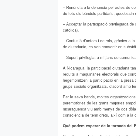
– Renúncia a la denúncia per actes de cor
de tots els bàndols partidaris, quedessin 
– Acceptar la participació privilegiada de 
catòlica).
– Confusió d’actors i de rols, gràcies a l
de ciutadania, es van convertir en subsidia
– Suport privilegiat a mitjans de comunica
A Nicaragua, la participació ciutadana tamb
reduïts a maquinàries electorals que corrom
hegemonitzen la participació en la presa 
grups socials organitzats, d’acord amb l
Per la seva banda, moltes organitzacions d
peremptòries de les grans majories empobr
nicaragüenca viu amb menys de dos dòlars 
consciència de tenir drets, així com a la
Què podem esperar de la tornada del 