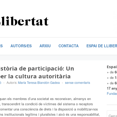
ES
AUTORS/ES
ARXIU
CONTACTA
ESPAI DE LLIBE
stòria de participació: Un
Espai
6
+ de
er la cultura autoritària
1
+ de
ó
-
Autor/s:
María Teresa Blandón Gadea
-
sense comentaris
6
+ de
17 any
Fundac
a quan els membres d’una societat es reconeixen, almenys en
 transcendint la condició de víctimes del sistema o receptors
fomentar una consciència de drets i la disposició a mobilitzar-nos
 institucionals legítims i pluralistes i això és una responsabilitat,