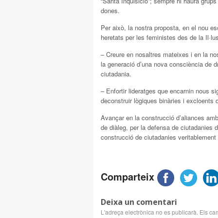
“Santa Inquisició”; sempre hi haurà grups 
dones.
Per això, la nostra proposta, en el nou 
heretats per les feministes des de la Il·lu
– Creure en nosaltres mateixes i en la nos
la generació d’una nova consciència de dre
ciutadania.
– Enfortir lideratges que encarnin nous sig
deconstruir lògiques binàries i excloents 
Avançar en la construcció d’aliances amb
de diàleg, per la defensa de ciutadanies d
construcció de ciutadanies veritablement
Comparteix
Deixa un comentari
L'adreça electrònica no es publicarà.
Els ca