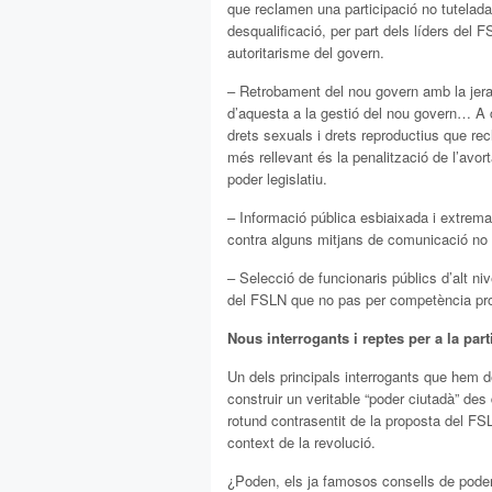
que reclamen una participació no tutelada
desqualificació, per part dels líders del 
autoritarisme del govern.
– Retrobament del nou govern amb la jerar
d’aquesta a la gestió del nou govern… A c
drets sexuals i drets reproductius que re
més rellevant és la penalització de l’avo
poder legislatiu.
– Informació pública esbiaixada i extre
contra alguns mitjans de comunicació no 
– Selecció de funcionaris públics d’alt nive
del FSLN que no pas per competència prof
Nous interrogants i reptes per a la par
Un dels principals interrogants que hem d
construir un veritable “poder ciutadà” de
rotund contrasentit de la proposta del FS
context de la revolució.
¿Poden, els ja famosos consells de poder