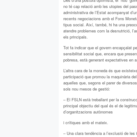
Des d’una postura optimista, el “nou” gove
no té cap relació amb les utopies del pas
administrativa de l’Estat acompanyat d’una
recents negociacions amb el Fons Monetari
tipus social. Així, també, hi ha una preoc
atendre problemes com la desnutrició, l’an
els principals.
Tot fa indicar que el govern encapçalat p
sensibilitat social que, encara que presen
pobresa, està generant expectatives en a
L’altra cara de la moneda és que existei
participació que promou la maquinària del
aquelles que, segons el parer de diversos
sols nou mesos de gestió:
– El FSLN està treballant per la construc
principal objectiu del qual és el de legiti
d’organitzacions autònomes
i crítiques amb el mateix.
– Una clara tendència a l’exclusió de les i