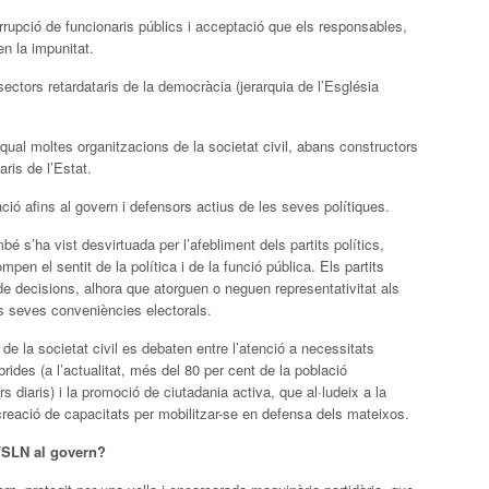
rupció de funcionaris públics i acceptació que els responsables,
en la impunitat.
sectors retardataris de la democràcia (jerarquia de l’Església
a qual moltes organitzacions de la societat civil, abans constructors
ris de l’Estat.
ció afins al govern i defensors actius de les seves polítiques.
é s’ha vist desvirtuada per l’afebliment dels partits polítics,
pen el sentit de la política i de la funció pública. Els partits
de decisions, alhora que atorguen o neguen representativitat als
es seves conveniències electorals.
e la societat civil es debaten entre l’atenció a necessitats
ides (a l’actualitat, més del 80 per cent de la població
diaris) i la promoció de ciutadania activa, que al·ludeix a la
 creació de capacitats per mobilitzar-se en defensa dels mateixos.
FSLN al govern?