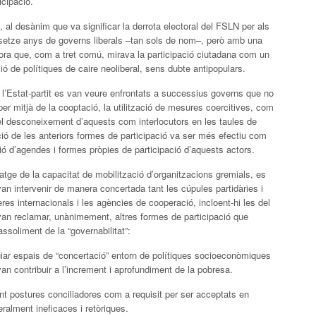
cipació.
 al desànim que va significar la derrota electoral del FSLN per als
ir setze anys de governs liberals –tan sols de nom–, però amb una
ora que, com a tret comú, mirava la participació ciutadana com un
ció de polítiques de caire neoliberal, sens dubte antipopulars.
 l’Estat-partit es van veure enfrontats a successius governs que no
 per mitjà de la cooptació, la utilització de mesures coercitives, com
el desconeixement d’aquests com interlocutors en les taules de
ió de les anteriors formes de participació va ser més efectiu com
ió d’agendes i formes pròpies de participació d’aquests actors.
tge de la capacitat de mobilització d’organitzacions gremials, es
van intervenir de manera concertada tant les cúpules partidàries i
res internacionals i les agències de cooperació, incloent-hi les del
an reclamar, unànimement, altres formes de participació que
ssoliment de la “governabilitat”:
egiar espais de “concertació” entorn de polítiques socioeconòmiques
n contribuir a l’increment i aprofundiment de la pobresa.
nt postures conciliadores com a requisit per ser acceptats en
eralment ineficaces i retòriques.