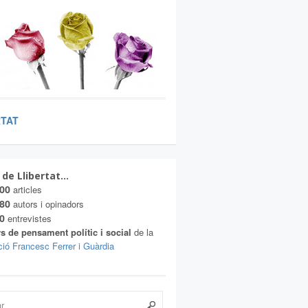
RTAT
 de Llibertat…
00
articles
80
autors i opinadors
0
entrevistes
s de pensament polític i social
de la
ió Francesc Ferrer i Guàrdia