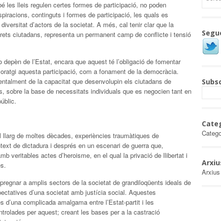
 bé les lleis regulen certes formes de participació, no poden
spiracions, continguts i formes de participació, les quals es
versitat d’actors de la societat. A més, cal tenir clar que la
Segu
drets ciutadans, representa un permanent camp de conflicte i tensió
o depèn de l’Estat, encara que aquest té l’obligació de fomentar
coratgi aquesta participació, com a fonament de la democràcia.
mentalment de la capacitat que desenvolupin els ciutadans de
Subsc
ns, sobre la base de necessitats individuals que es negocien tant en
úblic.
Cate
Catego
l llarg de moltes dècades, experiències traumàtiques de
ntext de dictadura i després en un escenari de guerra que,
mb veritables actes d’heroisme, en el qual la privació de llibertat i
Arxiu
es.
Arxius
pregnar a amplis sectors de la societat de grandiloqüents ideals de
ectatives d’una societat amb justícia social. Aquestes
s d’una complicada amalgama entre l’Estat-partit i les
trolades per aquest; creant les bases per a la castració