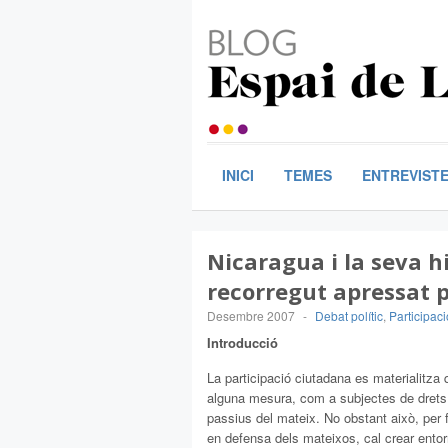
INICI
TEMES
ENTREVIST
Nicaragua i la seva hi
recorregut apressat p
Desembre 2007
-
Debat polític
,
Participaci
Introducció
La participació ciutadana es materialitz
alguna mesura, com a subjectes de drets,
passius del mateix. No obstant això, per 
en defensa dels mateixos, cal crear entorns