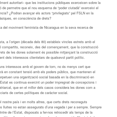
lment autoritari– que les institucions públiques exerceixen sobre la
ó de permetre que el nou esquema de “poder ciutadà” exerceixi el
núncia? ¿Podran avançar els actors “privilegiats” pel FSLN en la
àsiques, en consciència de drets?
ia del moviment feminista de Nicaragua en la seva recerca de
a, a l’origen (dècada dels 80) estableix vincles estrets amb el
al compartits, reconeix, des del començament, que la construcció
rets de les dones solament és possible mitjançant la construcció
 dels interessos clientelars de qualsevol partit polític.
guns interessos amb el govern de torn, no és menys cert que
rà en constant tensió amb els poders públics, que mantenen el
erpetuen una organització social basada en la discriminació en
Estat es continua exercint un poder impregnat de concepcions i
triarcal, que en el millor dels casos considera les dones com a
iaris de certes polítiques de caràcter social.
l nostre país i en molts altres, que certs drets reconeguts
s lluites no estan assegurats d’una vegada i per a sempre. Sempre
ntre de l’Estat, disposats a fer-nos retrocedir als temps de la