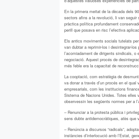
d’aquestes valuoses experiències de parti
En la primera meitat de la dècada dels 90,
sectors afins a la revolució, li van segu
pràctica política profundament conservad
perill que posava en risc l’efectiva aplica
Els antics moviments socials tutelats per
van dubtar a reprimir-los i desintegrar-los
l’acomiadament de dirigents sindicals, o 
negociació. Aquest procés de desintegrac
més feble era la capacitat de reconstrucc
La cooptació, com estratègia de desmunta
va donar a través d’un procés en el qual 
empresarials, com les institucions finance
Sistema de Nacions Unides. Totes elles v
observessin les següents normes per a l’a
– Renunciar a la protesta pública i privil
sens dubte antidemocràtiques, atès que va
– Renúncia a discursos “radicals”, adopta
instàncies d’interlocució amb l’Estat, gen