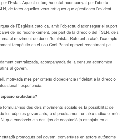
 per l’Estat. Aquest esforç ha estat acompanyat per l’oberta
FSLN, de totes aquelles veus crítiques que qüestionen l’evident
quia de l’Església catòlica, amb l’objectiu d’aconseguir el suport
anvi del no reconeixement, per part de la direcció del FSLN, dels
clama el moviment de dones/feminista. Referent a això, l’exemple
rtament terapèutic en el nou Codi Penal aprovat recentment pel
madament centralitzada, acompanyada de la censura econòmica
afins al govern.
ll, motivada més per criteris d’obediència i fidelitat a la direcció
essional i experiència.
ticipació ciutadana?
e formular-nos des dels moviments socials és la possibilitat de
s de les cúpules governants, o si precisament en això radica el més
LN, que encobreix els desitjos de cooptació ja assajats en el
 ciutadà promoguts pel govern, convertir-se en actors autònoms