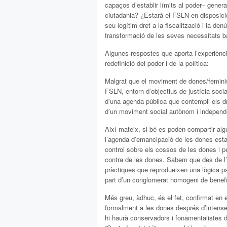
capaços d’establir límits al poder– genera
ciutadania? ¿Estarà el FSLN en disposici
seu legítim dret a la fiscalització i la de
transformació de les seves necessitats b
Algunes respostes que aporta l’experiènc
redefinició del poder i de la política:
Malgrat que el moviment de dones/feminist
FSLN, entorn d’objectius de justícia soci
d’una agenda pública que contempli els d
d’un moviment social autònom i independent
Així mateix, si bé es poden compartir al
l’agenda d’emancipació de les dones esta
control sobre els cossos de les dones i p
contra de les dones. Sabem que des de l’
pràctiques que reprodueixen una lògica pa
part d’un conglomerat homogeni de benefic
Més greu, àdhuc, és el fet, confirmat en e
formalment a les dones després d’intense
hi haurà conservadors i fonamentalistes di