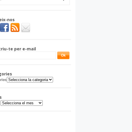
eix-nos
riu-te per e-mail
gories
ries
s