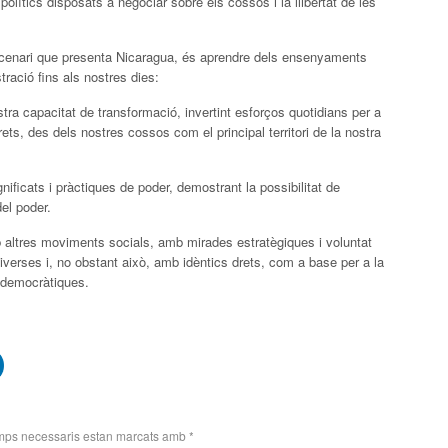
polítics disposats a negociar sobre els cossos i la llibertat de les
escenari que presenta Nicaragua, és aprendre dels ensenyaments
stració fins als nostres dies:
tra capacitat de transformació, invertint esforços quotidians per a
ts, des dels nostres cossos com el principal territori de la nostra
nificats i pràctiques de poder, demostrant la possibilitat de
del poder.
 altres moviments socials, amb mirades estratègiques i voluntat
iverses i, no obstant això, amb idèntics drets, com a base per a la
 democràtiques.
mps necessaris estan marcats amb
*