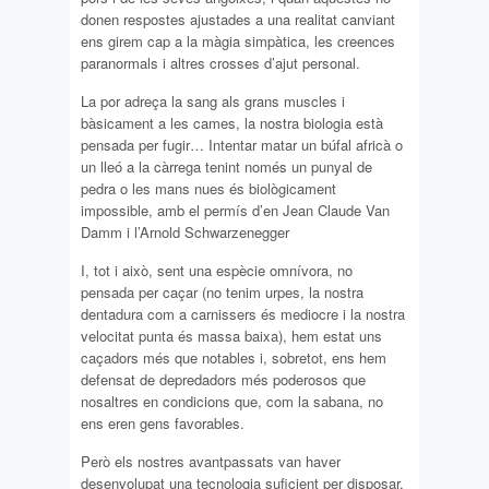
donen respostes ajustades a una realitat canviant
ens girem cap a la màgia simpàtica, les creences
paranormals i altres crosses d’ajut personal.
La por adreça la sang als grans muscles i
bàsicament a les cames, la nostra biologia està
pensada per fugir… Intentar matar un búfal africà o
un lleó a la càrrega tenint només un punyal de
pedra o les mans nues és biològicament
impossible, amb el permís d’en Jean Claude Van
Damm i l’Arnold Schwarzenegger
I, tot i això, sent una espècie omnívora, no
pensada per caçar (no tenim urpes, la nostra
dentadura com a carnissers és mediocre i la nostra
velocitat punta és massa baixa), hem estat uns
caçadors més que notables i, sobretot, ens hem
defensat de depredadors més poderosos que
nosaltres en condicions que, com la sabana, no
ens eren gens favorables.
Però els nostres avantpassats van haver
desenvolupat una tecnologia suficient per disposar,