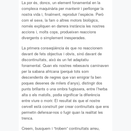
La por és, doncs, un element fonamental en la
complexa maquinària per mantenir i perllongar la
nostra vida i, finalment, reproduir l’espècie. Però
com el sexe, la fam o altres motors biològics,
només expliquen en darrera instància les nostres
accions i, molts cops, produeixen reaccions
divergents o simplement inesperades.
La primera conseqüència és que no reaccionem
davant de fets objectius i obvis, sinó davant de
discontinuïtats, això és un fet adaptatiu
fonamental. Quan els nostres rebesavis caminaven
per la sabana africana (perquè tots som
descendents de negres que van emigrar fa ben
poques desenes de milers d’anys), distingir dos
punts brillants o una ombra fugissera, entre l’herba
alta o els matolls, podia significar la diferència
entre viure o morir. El resultat és que el nostre
cervell està construït per crear continuïtats que ens
permetin defensar-nos o fugir quan la realitat les
trenca.
Creem, busquem i “trobem” continuïtats arreu,