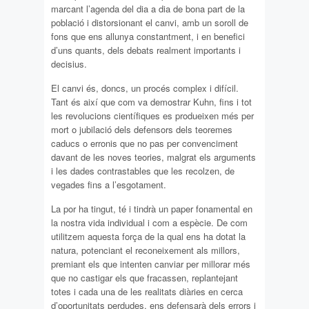
marcant l’agenda del dia a dia de bona part de la
població i distorsionant el canvi, amb un soroll de
fons que ens allunya constantment, i en benefici
d’uns quants, dels debats realment importants i
decisius.
El canvi és, doncs, un procés complex i difícil.
Tant és així que com va demostrar Kuhn, fins i tot
les revolucions científiques es produeixen més per
mort o jubilació dels defensors dels teoremes
caducs o erronis que no pas per convenciment
davant de les noves teories, malgrat els arguments
i les dades contrastables que les recolzen, de
vegades fins a l’esgotament.
La por ha tingut, té i tindrà un paper fonamental en
la nostra vida individual i com a espècie. De com
utilitzem aquesta força de la qual ens ha dotat la
natura, potenciant el reconeixement als millors,
premiant els que intenten canviar per millorar més
que no castigar els que fracassen, replantejant
totes i cada una de les realitats diàries en cerca
d’oportunitats perdudes, ens defensarà dels errors i