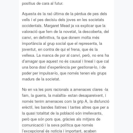
positius de cara al futur.
Aquesta és la raó última de la pèrdua de pes dels
vells i el pes decisiu dels joves en les societats
occidentals. Margaret Mead ja va explicar que la
valoració que fem de la novetat, la descoberta, del
canvi, en definitiva, fa que donem molta més
importància al grup social que el representa, la
joventut, en contra de qui el frena, que és la
vellesa. La manca de por al canvi, però, no ens ha
d’amagar que aquest no és causal i lineal i que cal
una bona dosi d’experiència per gestionar-lo, i de
poder per impulsar-lo, que només tenen els grups
madurs de la societat.
No en va les pors racionals a amenaces clares -la
fam, la guerra, la malaltia- estan desapareixent, i
només tenim amenaces com la grip A, la disfunció
erèctil, les bandes llatines i tantes altres que per a
la quasi totalitat de la població són irrellevants,
però que són pors que, gràcies als mitjans de
comunicació i la seva política que només
l’excepcional és noticia i important, acaben