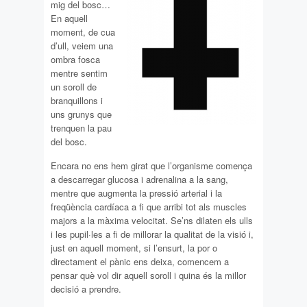
mig del bosc…
En aquell
moment, de cua
d’ull, veiem una
ombra fosca
mentre sentim
un soroll de
branquillons i
uns grunys que
trenquen la pau
del bosc.
Encara no ens hem girat que l’organisme comença
a descarregar glucosa i adrenalina a la sang,
mentre que augmenta la pressió arterial i la
freqüència cardíaca a fi que arribi tot als muscles
majors a la màxima velocitat. Se’ns dilaten els ulls
i les pupil·les a fi de millorar la qualitat de la visió i,
just en aquell moment, si l’ensurt, la por o
directament el pànic ens deixa, comencem a
pensar què vol dir aquell soroll i quina és la millor
decisió a prendre.