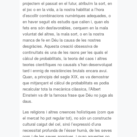
projectem el passat en el futur, atribuïm la sort, en
el joc o en la vida, a la nostra habilitat a l’hora
d’escollir combinacions numèriques adequades, o
en haver seguit els estudis que calien i, quan els
fets ens són desfavorables, cerquem en la mala
voluntat del altres, la mala sort, o en la nostra
manca de fe en Déu la causa de les nostres
desgràcies. Aquesta creació obsessiva de
continuïtats és una de les raons per les quals el
càlcul de probabilitats, la teoria del caos i altres
teories científiques no causals s’han desenvolupat
tard i enmig de resistències brutals encara avui.
Quan, a principis del segle XIX, es va demostrar
que mitjançant el càlcul de probabilitats es podia
recalcular tota la mecànica clàssica, l’Albert
Einstein va dir la famosa frase que Déu no juga als
daus.
Les religions i altres creences holístiques (com que
el mercat ho pot regular tot), no són un constructe
cultural caigut del cel, sinó l’expressió d’una
necessitat profunda de l’ésser humà, de les seves
pors i de les seves angoixes, i quan aquestes no