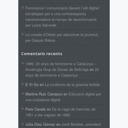
Feminisme i comunicació davant l’odi digital:
estratègies per a una contraresposta
transformadora en temps de desinformació,
per Laura Valverde
La croada d’Orbán per adoctrinar la joventut,
per Gáspár Békés
Comentaris recents
1996: 20 anys de feminisme a Catalunya –
Amalvígia Grup de Dones de Bellvitge
en
20
anys de feminisme a Catalunya
E Vi Go
en
La síndrome de la granota bullida
Martina Ruiz Carrasco
en
Educació digital per
una ciutadania digital
Pere Canals
en
De la vaga de tramvies de
1951 a les vagues de 1962
Júlia Díez Gómez
en
Jordi Miralles, president