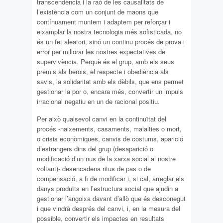
transcendència i la raó de les causalitats de
l’existència com un conjunt de maons que
contínuament muntem i adaptem per reforçar i
eixamplar la nostra tecnologia més sofisticada, no
és un fet aleatori, sinó un continu procés de prova i
error per millorar les nostres expectatives de
supervivència. Perquè és el grup, amb els seus
premis als herois, el respecte i obediència als
savis, la solidaritat amb els dèbils, que ens permet
gestionar la por o, encara més, convertir un impuls
irracional negatiu en un de racional positiu.
Per això qualsevol canvi en la continuïtat del
procés -naixements, casaments, malalties o mort,
o crisis econòmiques, canvis de costums, aparició
d’estrangers dins del grup (desaparició o
modificació d’un nus de la xarxa social al nostre
voltant)- desencadena ritus de pas o de
compensació, a fi de modificar i, si cal, arreglar els
danys produïts en l’estructura social que ajudin a
gestionar l’angoixa davant d’allò que és desconegut
i que vindrà després del canvi, i, en la mesura del
possible, convertir els impactes en resultats