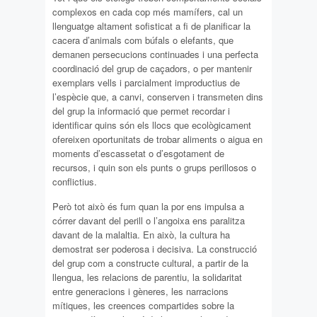
complexos en cada cop més mamífers, cal un
llenguatge altament sofisticat a fi de planificar la
cacera d’animals com búfals o elefants, que
demanen persecucions continuades i una perfecta
coordinació del grup de caçadors, o per mantenir
exemplars vells i parcialment improductius de
l’espècie que, a canvi, conserven i transmeten dins
del grup la informació que permet recordar i
identificar quins són els llocs que ecològicament
ofereixen oportunitats de trobar aliments o aigua en
moments d’escassetat o d’esgotament de
recursos, i quin son els punts o grups perillosos o
conflictius.
Però tot això és fum quan la por ens impulsa a
córrer davant del perill o l’angoixa ens paralitza
davant de la malaltia. En això, la cultura ha
demostrat ser poderosa i decisiva. La construcció
del grup com a constructe cultural, a partir de la
llengua, les relacions de parentiu, la solidaritat
entre generacions i gèneres, les narracions
mítiques, les creences compartides sobre la