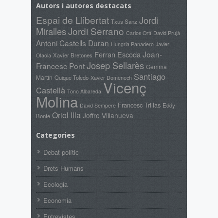
Autors i autores destacats
Espai de Llibertat
Jordi
Txus Sanz
Jordi Serrano
Miralles
David Prujà
Carlos Ortí
Antoni Castells Duran
Hungria Panadero
Javier
Joan-
Ferran Escoda
Xavier Bretones
Otaola
Josep Sellarès
Francesc Pont
Gemma
Santiago
Martín
Quique Toledo
Xavier Domènech
Vicenç
Castellà
Tono Albareda
Molina
Francesc Trillas
Eddy
David Sempere
Oriol Illa
Joffre Villanueva
Bonte
Categories
Debat polític
Drets Humans
Ecologia
Economia
Entrevistes