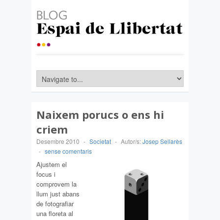
Naixem porucs o ens hi
criem
Desembre 2010
-
Societat
-
Autor/s:
Josep Sellarès
-
sense comentaris
Ajustem el
focus i
comprovem la
llum just abans
de fotografiar
una floreta al