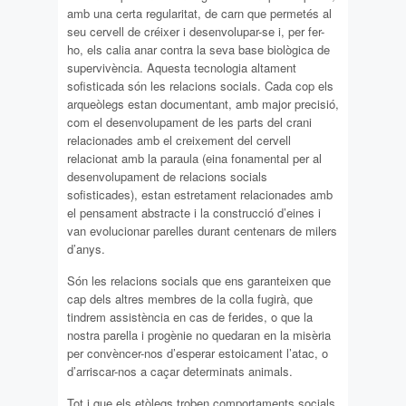
amb una certa regularitat, de carn que permetés al
seu cervell de créixer i desenvolupar-se i, per fer-
ho, els calia anar contra la seva base biològica de
supervivència. Aquesta tecnologia altament
sofisticada són les relacions socials. Cada cop els
arqueòlegs estan documentant, amb major precisió,
com el desenvolupament de les parts del crani
relacionades amb el creixement del cervell
relacionat amb la paraula (eina fonamental per al
desenvolupament de relacions socials
sofisticades), estan estretament relacionades amb
el pensament abstracte i la construcció d’eines i
van evolucionar parelles durant centenars de milers
d’anys.
Són les relacions socials que ens garanteixen que
cap dels altres membres de la colla fugirà, que
tindrem assistència en cas de ferides, o que la
nostra parella i progènie no quedaran en la misèria
per convèncer-nos d’esperar estoicament l’atac, o
d’arriscar-nos a caçar determinats animals.
Tot i que els etòlegs troben comportaments socials