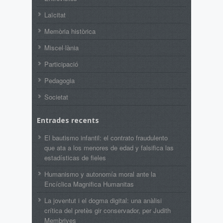
Laïcitat
Memòria històrica
Miscel·lània
Participació
Pedagogia
Societat
Entrades recents
El bautismo infantil: el contrato fraudulento
que ata a los menores de edad y falsifica las
estadísticas de fieles
Humanismo y autonomía moral ante la
Encíclica Magnifica Humanitas
La joventut i el dogma digital: una anàlisi
crítica del pretès gir conservador, per Judith
Membrives