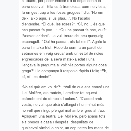
al taulell, per poder indicar-li a la dependenta la
barra que vull. Ella està tremolosa, com nerviosa,
fa un gest cap a les roses grogues i diu: “No em
deixi això aquí, si us plau…”. No l’acabo
d’entendre. “El què, les roses?”. “Sí, no… és que
han passat fa poc…”. “Qui ha passat fa poc, qui?”.
“Anaven cridant”. La vull treure del seu quequeig
esporuguit. “ Qui ha passat, els fatxes?”. Agafo la
barra i marxo trist. Recordo com fa un parell de
setmanes em vaig creuar amb un estol de noies
engrescades de la seva mateixa edat i una
llençava la pregunta al vol: “Ja portes alguna cosa
groga?” i la companya li responia ràpida i feliç “Eh,
sí, sí, les dents!”.
“No sé què em vol dir?”. “Vull dir que ens convé una
Llei Molière, ara mateix, i eradicar tot aquest
esfereïment de símbols i colors.”. “D’acord amb
vostè, no vull que això s’allargui ni un minut més,
no vull que ningú prengui mal amb el groc al trau.
Apliquem una teatral Llei Molière, però abans tots
els presos a casa i després, despullats de
qualsevol símbol o color, un cop netes les mans de