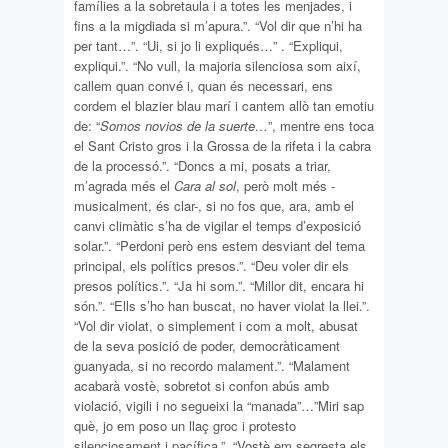
famílies a la sobretaula i a totes les menjades, i
fins a la migdiada si m’apura.”. “Vol dir que n’hi ha
per tant…”. “Ui, si jo li expliqués…” . “Expliqui,
expliqui.”. “No vull, la majoria silenciosa som així,
callem quan convé i, quan és necessari, ens
cordem el blazier blau marí i cantem allò tan emotiu
de: “
Somos novios de la suerte…
”, mentre ens toca
el Sant Cristo gros i la Grossa de la rifeta i la cabra
de la processó.”. “Doncs a mi, posats a triar,
m’agrada més el
Cara al sol
, però molt més -
musicalment, és clar-, si no fos que, ara, amb el
canvi climàtic s’ha de vigilar el temps d’exposició
solar.”. “Perdoni però ens estem desviant del tema
principal, els polítics presos.”. “Deu voler dir els
presos polítics.”. “Ja hi som.”. “Millor dit, encara hi
són.”. “Ells s’ho han buscat, no haver violat la llei.”.
“Vol dir violat, o simplement i com a molt, abusat
de la seva posició de poder, democràticament
guanyada, si no recordo malament.”. “Malament
acabarà vostè, sobretot si confon abús amb
violació, vigili i no segueixi la “manada”…”Miri sap
què, jo em poso un llaç groc i protesto
silenciosament i pacífica.”. “Vostè em segresta els