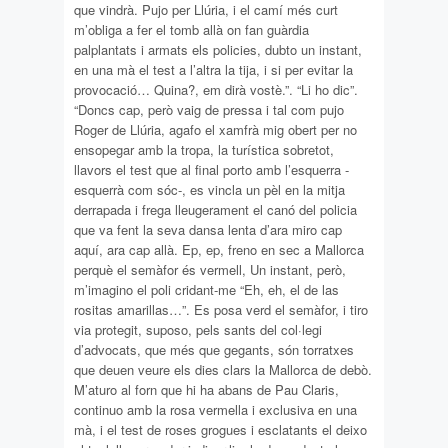
que vindrà. Pujo per Llúria, i el camí més curt
m’obliga a fer el tomb allà on fan guàrdia
palplantats i armats els policies, dubto un instant,
en una mà el test a l’altra la tija, i si per evitar la
provocació… Quina?, em dirà vostè.”. “Li ho dic”.
“Doncs cap, però vaig de pressa i tal com pujo
Roger de Llúria, agafo el xamfrà mig obert per no
ensopegar amb la tropa, la turística sobretot,
llavors el test que al final porto amb l’esquerra -
esquerrà com sóc-, es vincla un pèl en la mitja
derrapada i frega lleugerament el canó del policia
que va fent la seva dansa lenta d’ara miro cap
aquí, ara cap allà. Ep, ep, freno en sec a Mallorca
perquè el semàfor és vermell, Un instant, però,
m’imagino el poli cridant-me “Eh, eh, el de las
rositas amarillas…”. Es posa verd el semàfor, i tiro
via protegit, suposo, pels sants del col·legi
d’advocats, que més que gegants, són torratxes
que deuen veure els dies clars la Mallorca de debò.
M’aturo al forn que hi ha abans de Pau Claris,
continuo amb la rosa vermella i exclusiva en una
mà, i el test de roses grogues i esclatants el deixo