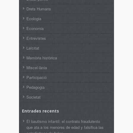
Drets Humans
Ecologia
Economia
Entrevistes
Laïcitat
Memòria històrica
Miscel·lània
Participació
Pedagogia
Societat
Entrades recents
El bautismo infantil: el contrato fraudulento
que ata a los menores de edad y falsifica las