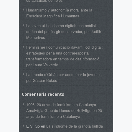
estadísticas de fieles
Humanismo y autonomía moral ante la
Encíclica Magnifica Humanitas
La joventut i el dogma digital: una anàlisi
crítica del pretès gir conservador, per Judith
Membrives
Feminisme i comunicació davant l’odi digital:
estratègies per a una contraresposta
transformadora en temps de desinformació,
per Laura Valverde
La croada d’Orbán per adoctrinar la joventut,
per Gáspár Békés
Comentaris recents
1996: 20 anys de feminisme a Catalunya –
Amalvígia Grup de Dones de Bellvitge
en
20
anys de feminisme a Catalunya
E Vi Go
en
La síndrome de la granota bullida