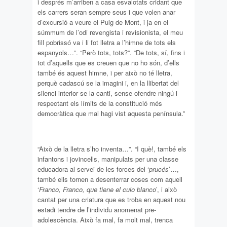
i després m’arriben a casa esvalotats cridant que
els carrers seran sempre seus i que volen anar
d’excursió a veure el Puig de Mont, i ja en el
súmmum de l’odi revengista i revisionista, el meu
fill pobrissó va i li fot lletra a l’himne de tots els
espanyols…”. “Però tots, tots?”. “De tots, sí, fins i
tot d’aquells que es creuen que no ho són, d’ells
també és aquest himne, i per això no té lletra,
perquè cadascú se la imagini i, en la llibertat del
silenci interior se la canti, sense ofendre ningú i
respectant els límits de la constitució més
democràtica que mai hagi vist aquesta península.”
“Això de la lletra s’ho inventa…”. “I què!, també els
infantons i jovincells, manipulats per una classe
educadora al servei de les forces del ‘
prucés
’…,
també ells tornen a desenterrar coses com aquell
‘
Franco, Franco, que tiene el culo blanco
’, i això
cantat per una criatura que es troba en aquest nou
estadi tendre de l’individu anomenat pre-
adolescència. Això fa mal, fa molt mal, trenca