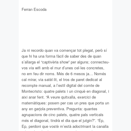
Ferran Escoda
Ja ni recordo quan va començar tot plegat, però sí
que hi ha una forma fàcil de saber des de quan
s’allarga el “captivèria show” per alguns; connecteu-
vos via wifi amb el mur d’unes cel·les concretes,
no em feu dir noms. Més de 6 mesos ja… Només
cal mirar, via satèl·lit, el tros de paret dedicat al
recompte manual, a l’estil digital del comte de
Montecristo: quatre palets i un cinquè en diagonal, i
aixi anar fent. “A veure quitxalla, exercici de
matemàtiques: posem per cas un pres que porta un
any en garjola preventiva. Pregunta: quantes
agrupacions de cinc palets, quatre pals verticals
més el diagonal, tindrà el dia que el jutgin?”. “Ep,
Ep, perdoni que vostè m’està adoctrinant la canalla