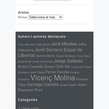
Arxius
Arxius
Autors i autores destacats
Jordi Miralles
Joffre
Eddy Bonte
Tono Albareda
Jordi Serrano
Espai de
Villanueva
Llibertat
Gemma Martín
Xavier Bretones
Txus Sanz
Josep Sellarès
David Prujà
Xavier Domènech
Antoni Castells Duran
Oriol Illa
Carlos Ortí
David
Ferran Escoda
Sempere
Javier Otaola
Hungria
Vicenç Molina
Francesc
Panadero
Santiago Castellà
Joan-
Trillas
Quique Toledo
Francesc Pont
Categories
Debat polític