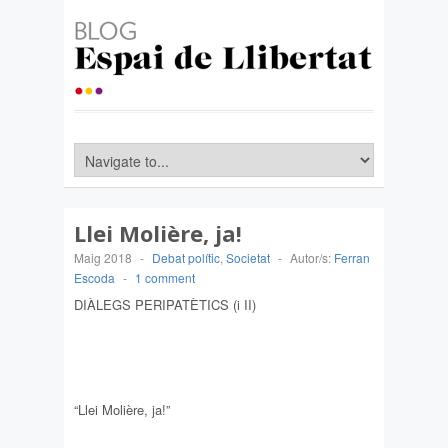
Llei Molière, ja!
Maig 2018
-
Debat polític
,
Societat
-
Autor/s:
Ferran
Escoda
-
1 comment
DIÀLEGS PERIPATÈTICS (i II)
“Llei Molière, ja!”