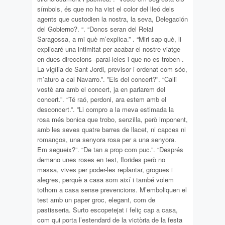
símbols, és que no ha vist el color del lleó dels
agents que custodien la nostra, la seva, Delegación
del Gobierno?. “. “Doncs seran del Reial
Saragossa, a mi què m’explica.” . “Miri sap què, li
explicaré una intimitat per acabar el nostre viatge
en dues direccions -paral·leles i que no es troben-.
La vigília de Sant Jordi, previsor i ordenat com sóc,
m’aturo a cal Navarro.”. ”Els del concert?”. “Calli
vostè ara amb el concert, ja en parlarem del
concert.”. “Té raó, perdoni, ara estem amb el
desconcert.”. ”Li compro a la meva estimada la
rosa més bonica que trobo, senzilla, però imponent,
amb les seves quatre barres de llacet, ni capces ni
romanços, una senyora rosa per a una senyora.
Em segueix?”. “De tan a prop com puc.”. “Després
demano unes roses en test, florides però no
massa, vives per poder-les replantar, grogues i
alegres, perquè a casa som així i també volem
tothom a casa sense prevencions. M’emboliquen el
test amb un paper groc, elegant, com de
pastisseria. Surto escopetejat i feliç cap a casa,
com qui porta l’estendard de la victòria de la festa