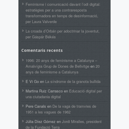
Feminisme i comunicació davant l’odi digital:
estratègies per a una contraresposta
transformadora en temps de desinformació,
per Laura Valverde
La croada d’Orbán per adoctrinar la joventut,
per Gáspár Békés
Comentaris recents
1996: 20 anys de feminisme a Catalunya –
Amalvígia Grup de Dones de Bellvitge
en
20
anys de feminisme a Catalunya
E Vi Go
en
La síndrome de la granota bullida
Martina Ruiz Carrasco
en
Educació digital per
una ciutadania digital
Pere Canals
en
De la vaga de tramvies de
1951 a les vagues de 1962
Júlia Díez Gómez
en
Jordi Miralles, president
de la Fundació Terra