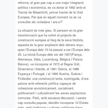
reforma, el gran pas cap a una major integració
política i econòmica, es va donar al 1992 amb el
Tractat de Maastricht, primer tractat de la Unió
Europea. Per què en aquell moment no es va
consultar als ciutadans i ara sí?
La situació és més greu. Si pensem en la gran
transformació que ha sofert el projecte de
construcció europea al llarg de la seva història,
aquesta és la gran ampliació dels darrers anys,
quan l’Europa dels 15 ha passat a ser l’Europa dels
25. La inicial Europa dels sis del 1957(França,
Alemanya, Itàlia, Luxemburg, Bèlgica i Països
Baixos), va incorporar al 1972 el Regne Unit,
Dinamarca i Irlanda, el 1981 Grècia, el 1986
Espanya i Portugal, i el 1995 Àustria, Suècia i
Finlàndia: una construcció lenta, sostinguda, d’uns
països amb referents polítics capaços de
cohesionar económicament, socialment,
politicament i culturalment les seves aspiracions
comunes. Però, amb escassa discussió, i sense
cap consulta popular, decidim incorporar 10 Estats
més, amb tradicions i cultures polítiques força