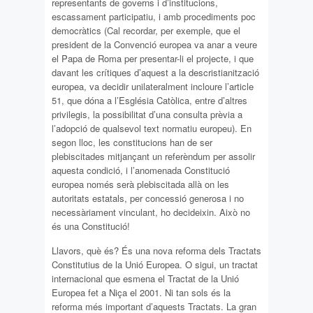
representants de governs i d’institucions,
escassament participatiu, i amb procediments poc
democràtics (Cal recordar, per exemple, que el
president de la Convenció europea va anar a veure
el Papa de Roma per presentar-li el projecte, i que
davant les crítiques d’aquest a la descristianització
europea, va decidir unilateralment incloure l’article
51, que dóna a l’Església Catòlica, entre d’altres
privilegis, la possibilitat d’una consulta prèvia a
l’adopció de qualsevol text normatiu europeu). En
segon lloc, les constitucions han de ser
plebiscitades mitjançant un referèndum per assolir
aquesta condició, i l’anomenada Constitució
europea només serà plebiscitada allà on les
autoritats estatals, per concessió generosa i no
necessàriament vinculant, ho decideixin. Això no
és una Constitució!
Llavors, què és? És una nova reforma dels Tractats
Constitutius de la Unió Europea. O sigui, un tractat
internacional que esmena el Tractat de la Unió
Europea fet a Niça el 2001. Ni tan sols és la
reforma més important d’aquests Tractats. La gran