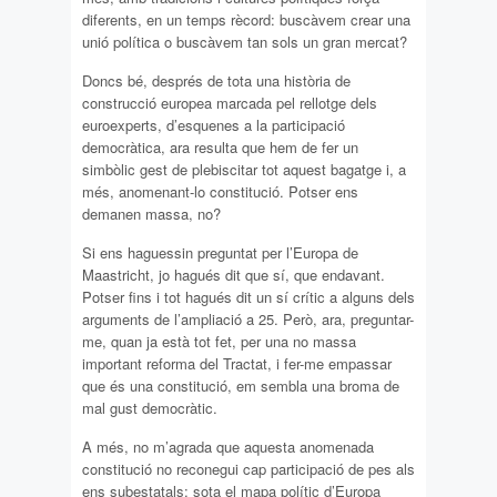
diferents, en un temps rècord: buscàvem crear una
unió política o buscàvem tan sols un gran mercat?
Doncs bé, després de tota una història de
construcció europea marcada pel rellotge dels
euroexperts, d’esquenes a la participació
democràtica, ara resulta que hem de fer un
simbòlic gest de plebiscitar tot aquest bagatge i, a
més, anomenant-lo constitució. Potser ens
demanen massa, no?
Si ens haguessin preguntat per l’Europa de
Maastricht, jo hagués dit que sí, que endavant.
Potser fins i tot hagués dit un sí crític a alguns dels
arguments de l’ampliació a 25. Però, ara, preguntar-
me, quan ja està tot fet, per una no massa
important reforma del Tractat, i fer-me empassar
que és una constitució, em sembla una broma de
mal gust democràtic.
A més, no m’agrada que aquesta anomenada
constitució no reconegui cap participació de pes als
ens subestatals: sota el mapa polític d’Europa