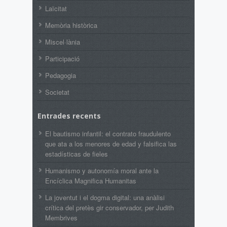
Laïcitat
Memòria històrica
Miscel·lània
Participació
Pedagogia
Societat
Entrades recents
El bautismo infantil: el contrato fraudulento
que ata a los menores de edad y falsifica las
estadísticas de fieles
Humanismo y autonomía moral ante la
Encíclica Magnifica Humanitas
La joventut i el dogma digital: una anàlisi
crítica del pretès gir conservador, per Judith
Membrives