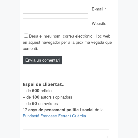
E-mail
*
Website
Desa el meu nom, correu electrònic i lloc web
en aquest navegador per a la pròxima vegada que
comenti.
Espai de Llibertat…
600
+ de
articles
180
+ de
autors i opinadors
60
+ de
entrevistes
17 anys de pensament polític i social
de la
Fundació Francesc Ferrer i Guàrdia