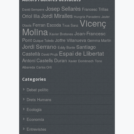
Josep Sellarès
Francesc Trillas
David Sempere
Jordi Miralles
Oriol Illa
Hungria Panadero
Javier
Vicenç
Ferran Escoda
Txus Sanz
Otaola
Molina
Joan-Francesc
Xavier Bretones
Pont
Joffre Villanueva
Gemma Martín
Quique Toledo
Jordi Serrano
Santiago
Eddy Bonte
Espai de Llibertat
Castellà
David Prujà
Antoni Castells Duran
Xavier Domènech
Tono
Albareda
Carlos Ortí
Categories
Debat polític
Drets Humans
Ecologia
Economia
Entrevistes