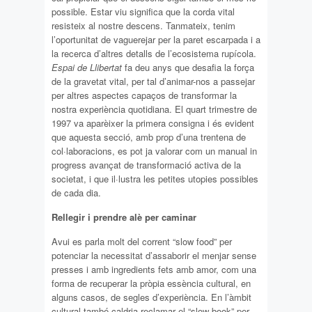
possible. Estar viu significa que la corda vital
resisteix al nostre descens. Tanmateix, tenim
l’oportunitat de vaguerejar per la paret escarpada i a
la recerca d’altres detalls de l’ecosistema rupícola.
Espai de Llibertat
fa deu anys que desafia la força
de la gravetat vital, per tal d’animar-nos a passejar
per altres aspectes capaços de transformar la
nostra experiència quotidiana. El quart trimestre de
1997 va aparèixer la primera consigna i és evident
que aquesta secció, amb prop d’una trentena de
col·laboracions, es pot ja valorar com un manual in
progress avançat de transformació activa de la
societat, i que il·lustra les petites utopies possibles
de cada dia.
Rellegir i prendre alè per caminar
Avui es parla molt del corrent “slow food” per
potenciar la necessitat d’assaborir el menjar sense
presses i amb ingredients fets amb amor, com una
forma de recuperar la pròpia essència cultural, en
alguns casos, de segles d’experiència. En l’àmbit
cultural també caldria reclamar el “slow book” per