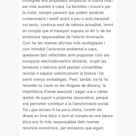
consignes ens proposava simplificar la nostra vida i
ser més austers a casa. La bicicleta i moure’s per
la ciutat, sempre pensant que podem estalviar
contaminació i soroll anant a peu o amb transport
col·lectiu, continua sent de rabiosa actualitat, tenint
en compte que el transport suposa un 40 % de les
emissions responsables de l’efecte hivernacle.
Com fer les nostres oficines més ecològiques i
com introduir l’activisme ambiental a casa,
quedaven ben reflectides amb propostes com ara
incorporar electrodomèstics eficients, omplir les
terrasses o balcons amb plantes comestibles,
reciclar o separar selectivament la brossa i fer
servir menys embalatges. Però, també, se’ns ha
recordat no caure en les drogues de disseny, la
importància d’estar associat i pagar una o vàries
quotes de suport a projectes associatius, perquè
ens permeten contribuir a la transformació social.
Tot i que encara hi ha poca oferta, invertir els
diners en fons ètics o tenir el compte en una banca
ètica ens fa més responsables dels nostres
recursos econòmics, per escassos que siguin.