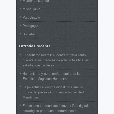
Memòria històrica
Miscel·lània
Participació
Pedagogia
Societat
Entrades recents
El bautismo infantil: el contrato fraudulento
que ata a los menores de edad y falsifica las
estadísticas de fieles
Humanismo y autonomía moral ante la
Encíclica Magnifica Humanitas
La joventut i el dogma digital: una anàlisi
crítica del pretès gir conservador, per Judith
Membrives
Feminisme i comunicació davant l’odi digital:
estratègies per a una contraresposta