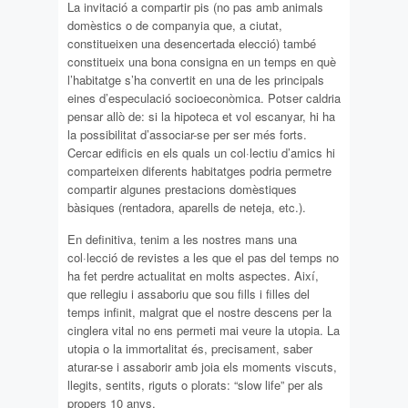
La invitació a compartir pis (no pas amb animals
domèstics o de companyia que, a ciutat,
constitueixen una desencertada elecció) també
constitueix una bona consigna en un temps en què
l’habitatge s’ha convertit en una de les principals
eines d’especulació socioeconòmica. Potser caldria
pensar allò de: si la hipoteca et vol escanyar, hi ha
la possibilitat d’associar-se per ser més forts.
Cercar edificis en els quals un col·lectiu d’amics hi
comparteixen diferents habitatges podria permetre
compartir algunes prestacions domèstiques
bàsiques (rentadora, aparells de neteja, etc.).
En definitiva, tenim a les nostres mans una
col·lecció de revistes a les que el pas del temps no
ha fet perdre actualitat en molts aspectes. Així,
que rellegiu i assaboriu que sou fills i filles del
temps infinit, malgrat que el nostre descens per la
cinglera vital no ens permeti mai veure la utopia. La
utopia o la immortalitat és, precisament, saber
aturar-se i assaborir amb joia els moments viscuts,
llegits, sentits, riguts o plorats: “slow life” per als
propers 10 anys.