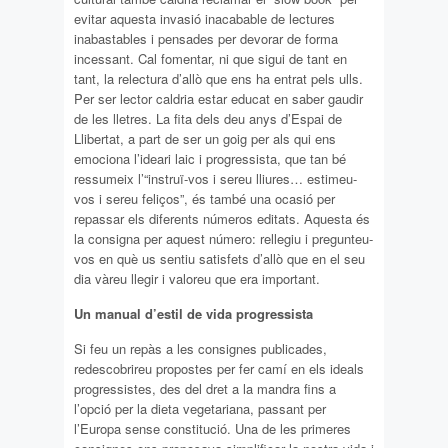
evitar aquesta invasió inacabable de lectures
inabastables i pensades per devorar de forma
incessant. Cal fomentar, ni que sigui de tant en
tant, la relectura d’allò que ens ha entrat pels ulls.
Per ser lector caldria estar educat en saber gaudir
de les lletres. La fita dels deu anys d’Espai de
Llibertat, a part de ser un goig per als qui ens
emociona l’ideari laic i progressista, que tan bé
ressumeix l’“instruï-vos i sereu lliures… estimeu-
vos i sereu feliços”, és també una ocasió per
repassar els diferents números editats. Aquesta és
la consigna per aquest número: rellegiu i pregunteu-
vos en què us sentiu satisfets d’allò que en el seu
dia vàreu llegir i valoreu que era important.
Un manual d’estil de vida progressista
Si feu un repàs a les consignes publicades,
redescobrireu propostes per fer camí en els ideals
progressistes, des del dret a la mandra fins a
l’opció per la dieta vegetariana, passant per
l’Europa sense constitució. Una de les primeres