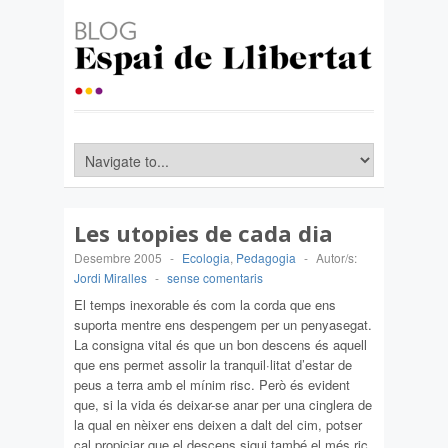
Les utopies de cada dia
Desembre 2005
-
Ecologia
,
Pedagogia
-
Autor/s:
Jordi Miralles
-
sense comentaris
El temps inexorable és com la corda que ens
suporta mentre ens despengem per un penyasegat.
La consigna vital és que un bon descens és aquell
que ens permet assolir la tranquil·litat d’estar de
peus a terra amb el mínim risc. Però és evident
que, si la vida és deixar-se anar per una cinglera de
la qual en nèixer ens deixen a dalt del cim, potser
cal propiciar que el descens sigui també el més ric