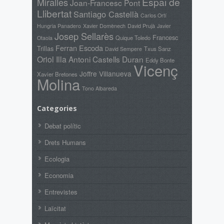
Espai de
Miralles
Joan-Francesc Pont
Llibertat
Santiago Castellà
Carlos Ortí
Xavier Domènech
David Prujà
Hungria Panadero
Javier
Josep Sellarès
Francesc
Quique Toledo
Otaola
Ferran Escoda
Trillas
Txus Sanz
David Sempere
Oriol Illa
Antoni Castells Duran
Eddy Bonte
Vicenç
Joffre Villanueva
Xavier Bretones
Molina
Tono Albareda
Categories
Debat polític
Drets Humans
Ecologia
Economia
Entrevistes
Laïcitat