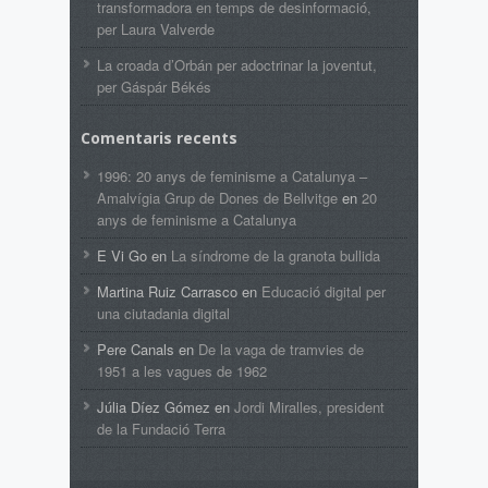
transformadora en temps de desinformació,
per Laura Valverde
La croada d’Orbán per adoctrinar la joventut,
per Gáspár Békés
Comentaris recents
1996: 20 anys de feminisme a Catalunya –
Amalvígia Grup de Dones de Bellvitge
en
20
anys de feminisme a Catalunya
E Vi Go
en
La síndrome de la granota bullida
Martina Ruiz Carrasco
en
Educació digital per
una ciutadania digital
Pere Canals
en
De la vaga de tramvies de
1951 a les vagues de 1962
Júlia Díez Gómez
en
Jordi Miralles, president
de la Fundació Terra