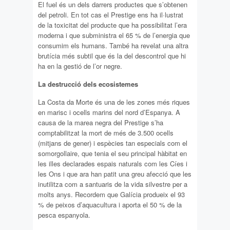
El fuel és un dels darrers productes que s’obtenen
del petroli. En tot cas el Prestige ens ha il·lustrat
de la toxicitat del producte que ha possibilitat l’era
moderna i que subministra el 65 % de l’energia que
consumim els humans. També ha revelat una altra
brutícia més subtil que és la del descontrol que hi
ha en la gestió de l’or negre.
La destrucció dels ecosistemes
La Costa da Morte és una de les zones més riques
en marisc i ocells marins del nord d’Espanya. A
causa de la marea negra del Prestige s’ha
comptabilitzat la mort de més de 3.500 ocells
(mitjans de gener) i espècies tan especials com el
somorgollaire, que tenia el seu principal hàbitat en
les illes declarades espais naturals com les Cíes i
les Ons i que ara han patit una greu afecció que les
inutilitza com a santuaris de la vida silvestre per a
molts anys. Recordem que Galícia produeix el 93
% de peixos d’aquacultura i aporta el 50 % de la
pesca espanyola.