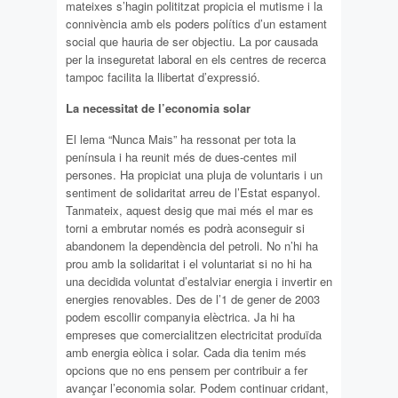
mateixes s’hagin polititzat propicia el mutisme i la
connivència amb els poders polítics d’un estament
social que hauria de ser objectiu. La por causada
per la inseguretat laboral en els centres de recerca
tampoc facilita la llibertat d’expressió.
La necessitat de l’economia solar
El lema “Nunca Mais” ha ressonat per tota la
península i ha reunit més de dues-centes mil
persones. Ha propiciat una pluja de voluntaris i un
sentiment de solidaritat arreu de l’Estat espanyol.
Tanmateix, aquest desig que mai més el mar es
torni a embrutar només es podrà aconseguir si
abandonem la dependència del petroli. No n’hi ha
prou amb la solidaritat i el voluntariat si no hi ha
una decidida voluntat d’estalviar energia i invertir en
energies renovables. Des de l’1 de gener de 2003
podem escollir companyia elèctrica. Ja hi ha
empreses que comercialitzen electricitat produïda
amb energia eòlica i solar. Cada dia tenim més
opcions que no ens pensem per contribuir a fer
avançar l’economia solar. Podem continuar cridant,