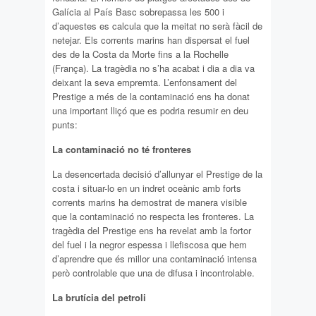
Galícia al País Basc sobrepassa les 500 i
d’aquestes es calcula que la meitat no serà fàcil de
netejar. Els corrents marins han dispersat el fuel
des de la Costa da Morte fins a la Rochelle
(França). La tragèdia no s’ha acabat i dia a dia va
deixant la seva empremta. L’enfonsament del
Prestige a més de la contaminació ens ha donat
una important lliçó que es podria resumir en deu
punts:
La contaminació no té fronteres
La desencertada decisió d’allunyar el Prestige de la
costa i situar-lo en un indret oceànic amb forts
corrents marins ha demostrat de manera visible
que la contaminació no respecta les fronteres. La
tragèdia del Prestige ens ha revelat amb la fortor
del fuel i la negror espessa i llefiscosa que hem
d’aprendre que és millor una contaminació intensa
però controlable que una de difusa i incontrolable.
La brutícia del petroli