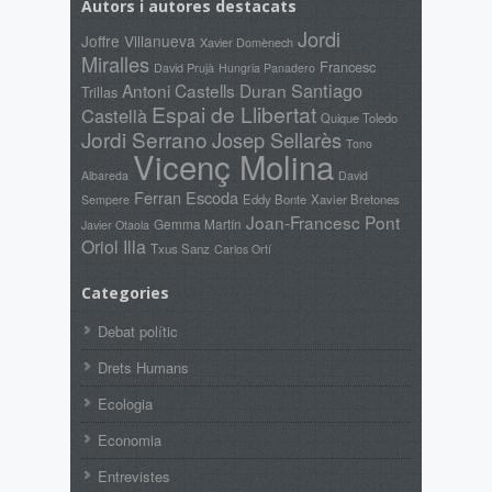
Autors i autores destacats
Jordi
Joffre Villanueva
Xavier Domènech
Miralles
Francesc
David Prujà
Hungria Panadero
Santiago
Antoni Castells Duran
Trillas
Espai de Llibertat
Castellà
Quique Toledo
Jordi Serrano
Josep Sellarès
Tono
Vicenç Molina
Albareda
David
Ferran Escoda
Eddy Bonte
Xavier Bretones
Sempere
Joan-Francesc Pont
Gemma Martín
Javier Otaola
Oriol Illa
Txus Sanz
Carlos Ortí
Categories
Debat polític
Drets Humans
Ecologia
Economia
Entrevistes