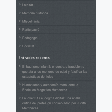
Laïcitat
Memòria històrica
Miscel·lània
Participació
Pedagogia
Societat
Entrades recents
El bautismo infantil: el contrato fraudulento
que ata a los menores de edad y falsifica las
estadísticas de fieles
Humanismo y autonomía moral ante la
Encíclica Magnifica Humanitas
La joventut i el dogma digital: una anàlisi
crítica del pretès gir conservador, per Judith
Membrives