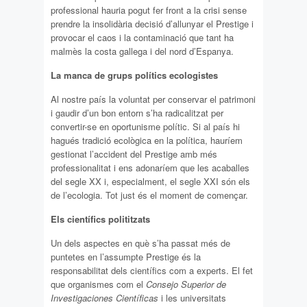
professional hauria pogut fer front a la crisi sense
prendre la insolidària decisió d’allunyar el Prestige i
provocar el caos i la contaminació que tant ha
malmès la costa gallega i del nord d’Espanya.
La manca de grups polítics ecologistes
Al nostre país la voluntat per conservar el patrimoni
i gaudir d’un bon entorn s’ha radicalitzat per
convertir-se en oportunisme polític. Si al país hi
hagués tradició ecològica en la política, hauríem
gestionat l’accident del Prestige amb més
professionalitat i ens adonaríem que les acaballes
del segle XX i, especialment, el segle XXI són els
de l’ecologia. Tot just és el moment de començar.
Els científics polititzats
Un dels aspectes en què s’ha passat més de
puntetes en l’assumpte Prestige és la
responsabilitat dels científics com a experts. El fet
que organismes com el
Consejo Superior de
Investigaciones Científicas
i les universitats