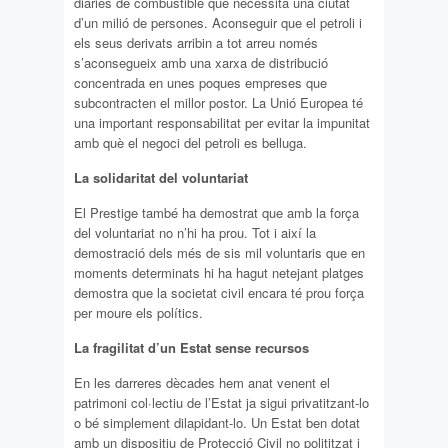
diàries de combustible que necessita una ciutat
d’un milió de persones. Aconseguir que el petroli i
els seus derivats arribin a tot arreu només
s’aconsegueix amb una xarxa de distribució
concentrada en unes poques empreses que
subcontracten el millor postor. La Unió Europea té
una important responsabilitat per evitar la impunitat
amb què el negoci del petroli es belluga.
La solidaritat del voluntariat
El Prestige també ha demostrat que amb la força
del voluntariat no n’hi ha prou. Tot i així la
demostració dels més de sis mil voluntaris que en
moments determinats hi ha hagut netejant platges
demostra que la societat civil encara té prou força
per moure els polítics.
La fragilitat d’un Estat sense recursos
En les darreres dècades hem anat venent el
patrimoni col·lectiu de l’Estat ja sigui privatitzant-lo
o bé simplement dilapidant-lo. Un Estat ben dotat
amb un dispositiu de Protecció Civil no polititzat i