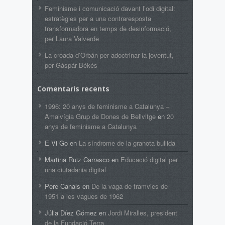
Feminisme i comunicació davant l’odi digital:
estratègies per a una contraresposta
transformadora en temps de desinformació,
per Laura Valverde
La croada d’Orbán per adoctrinar la joventut,
per Gáspár Békés
Comentaris recents
1996: 20 anys de feminisme a Catalunya –
Amalvígia Grup de Dones de Bellvitge
en
20
anys de feminisme a Catalunya
E Vi Go
en
La síndrome de la granota bullida
Martina Ruiz Carrasco
en
Educació digital per
una ciutadania digital
Pere Canals
en
De la vaga de tramvies de
1951 a les vagues de 1962
Júlia Díez Gómez
en
Jordi Miralles, president
de la Fundació Terra