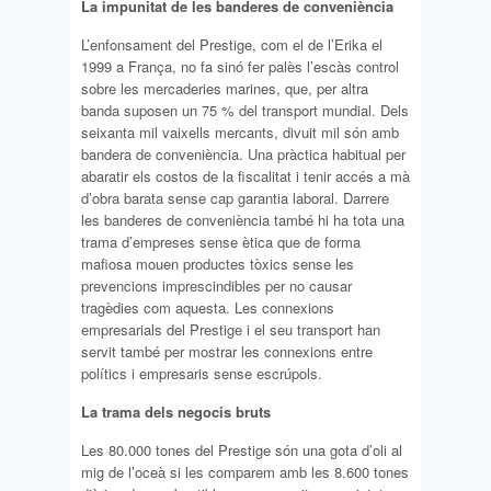
La impunitat de les banderes de conveniència
L’enfonsament del Prestige, com el de l’Erika el
1999 a França, no fa sinó fer palès l’escàs control
sobre les mercaderies marines, que, per altra
banda suposen un 75 % del transport mundial. Dels
seixanta mil vaixells mercants, divuit mil són amb
bandera de conveniència. Una pràctica habitual per
abaratir els costos de la fiscalitat i tenir accés a mà
d’obra barata sense cap garantia laboral. Darrere
les banderes de conveniència també hi ha tota una
trama d’empreses sense ètica que de forma
mafiosa mouen productes tòxics sense les
prevencions imprescindibles per no causar
tragèdies com aquesta. Les connexions
empresarials del Prestige i el seu transport han
servit també per mostrar les connexions entre
polítics i empresaris sense escrúpols.
La trama dels negocis bruts
Les 80.000 tones del Prestige són una gota d’oli al
mig de l’oceà si les comparem amb les 8.600 tones