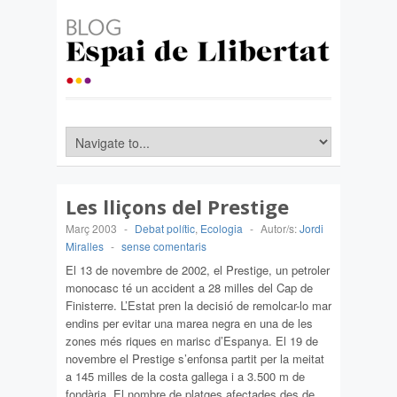
Les lliçons del Prestige
Març 2003
-
Debat polític
,
Ecologia
-
Autor/s:
Jordi
Miralles
-
sense comentaris
El 13 de novembre de 2002, el Prestige, un petroler
monocasc té un accident a 28 milles del Cap de
Finisterre. L’Estat pren la decisió de remolcar-lo mar
endins per evitar una marea negra en una de les
zones més riques en marisc d’Espanya. El 19 de
novembre el Prestige s’enfonsa partit per la meitat
a 145 milles de la costa gallega i a 3.500 m de
fondària. El nombre de platges afectades des de