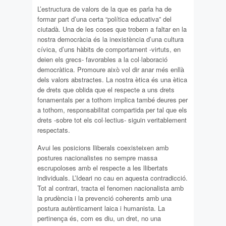
L’estructura de valors de la que es parla ha de
formar part d’una certa “política educativa” del
ciutadà. Una de les coses que trobem a faltar en la
nostra democràcia és la inexistència d’una cultura
cívica, d’uns hàbits de comportament -virtuts, en
deien els grecs- favorables a la col·laboració
democràtica. Promoure això vol dir anar més enllà
dels valors abstractes. La nostra ètica és una ètica
de drets que oblida que el respecte a uns drets
fonamentals per a tothom implica també deures per
a tothom, responsabilitat compartida per tal que els
drets -sobre tot els col·lectius- siguin veritablement
respectats.
Avui les posicions lliberals coexisteixen amb
postures nacionalistes no sempre massa
escrupoloses amb el respecte a les llibertats
individuals. L’Ideari no cau en aquesta contradicció.
Tot al contrari, tracta el fenomen nacionalista amb
la prudència i la prevenció coherents amb una
postura autènticament laica i humanista. La
pertinença és, com es diu, un dret, no una