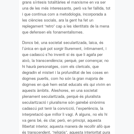
grans síntesis totalitàries el marxisme en va ser
una de les més interessants, però va fer fallida, tot
i que continua com a metodologia, incorporada a
les ciències socials, ara la gent ha fet un
replegament “retro” cap a les identitats de la mena
que defensen els fonamentalismes.
Doncs bé, una societat secularitzada, laica, és
l’única en què pot sorgir lliurement, íntimament, i
que cadascú s’ho inventi si és que li agafa per
això, la transcendència; perquè, per començar, no
hi haurà personatges, com els clericals, que
degradin el misteri i la profunditat de les coses en
dogmes puerils, com ho són la gran majoria de
dogmes en què hem estat educats els qui vivim en
aquests àmbits. Aleshores, en una societat
plenament secularitzada, perquè és pluralista
secularització i pluralisme són gairebé sinònims
cadascú pot tenir la convicció, l’experiència, la
interpretació que millor li vagi. A alguns, no els hi
va gens bé, és clar, però, en principi, aquesta
llibertat interior, aquesta manera de recollir allò que
és transcendent, “religiós”, aquesta interioritat pura