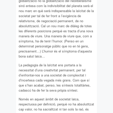
globalització no la globalització del neoliberalisme
sinó entesa com la indivisibilitat del planeta serà el
nou marc en què serà indispensable la laïcitat de la
societat per tal de fer front a l’exigència de
relativisme, de negociació permanent, de no
absolutització. Cal un nou marc de diàleg de totes
les diferents posicions perquè es tracta d’una nova
manera de viure. Una manera de viure que, com a
símptoma, ha de tenir l’humor. (Penso en un
determinat personatge públic que no en té gens,
precisament…) L’humor és el símptoma d’aquesta
bona salut laica…
La pedagogia de la laïcitat ens portaria a la
necessitat d’una creativitat permanent, per tal
d’enfrontar-nos a una societat de complexitat i
d’incertesa cada vegada més grans. Com que sí
que s’han acabat, penso, les síntesis totalitàries,
cadascú ha de fer la seva pròpia síntesi.
Només en aquest àmbit de societat laica,
respectuosa per definició, perquè no ha absolutitzat
cap valor, no ha sacralitzat ni tan sols la raó, és