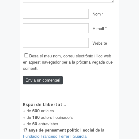
Nom
*
E-mail
*
Website
Desa el meu nom, correu electrònic i lloc web
en aquest navegador per a la pròxima vegada que
comenti.
Espai de Llibertat…
600
+ de
articles
180
+ de
autors i opinadors
60
+ de
entrevistes
17 anys de pensament polític i social
de la
Fundació Francesc Ferrer i Guàrdia