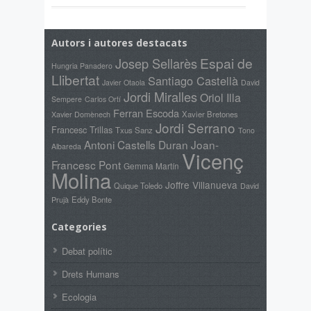
Autors i autores destacats
Espai de
Josep Sellarès
Hungria Panadero
Llibertat
Santiago Castellà
Javier Otaola
David
Jordi Miralles
Oriol Illa
Sempere
Carlos Ortí
Ferran Escoda
Xavier Domènech
Xavier Bretones
Jordi Serrano
Francesc Trillas
Txus Sanz
Tono
Antoni Castells Duran
Joan-
Albareda
Vicenç
Francesc Pont
Gemma Martín
Molina
Joffre Villanueva
Quique Toledo
David
Prujà
Eddy Bonte
Categories
Debat polític
Drets Humans
Ecologia