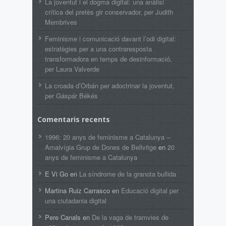
La joventut i el dogma digital: una anàlisi
crítica del pretès gir conservador, per Judith
Membrives
Feminisme i comunicació davant l’odi digital:
estratègies per a una contraresposta
transformadora en temps de desinformació,
per Laura Valverde
La croada d’Orbán per adoctrinar la joventut,
per Gáspár Békés
Comentaris recents
1996: 20 anys de feminisme a Catalunya –
Amalvígia Grup de Dones de Bellvitge
en
20
anys de feminisme a Catalunya
E Vi Go
en
La síndrome de la granota bullida
Martina Ruiz Carrasco
en
Educació digital per
una ciutadania digital
Pere Canals
en
De la vaga de tramvies de