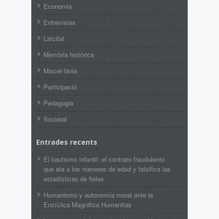
Economia
Entrevistes
Laïcitat
Memòria històrica
Miscel·lània
Participació
Pedagogia
Societat
Entrades recents
El bautismo infantil: el contrato fraudulento
que ata a los menores de edad y falsifica las
estadísticas de fieles
Humanismo y autonomía moral ante la
Encíclica Magnifica Humanitas