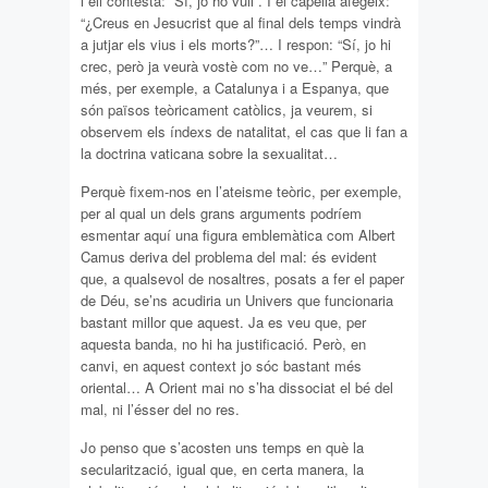
i ell contesta: “Sí, jo ho vull”. I el capellà afegeix:
“¿Creus en Jesucrist que al final dels temps vindrà
a jutjar els vius i els morts?”… I respon: “Sí, jo hi
crec, però ja veurà vostè com no ve…” Perquè, a
més, per exemple, a Catalunya i a Espanya, que
són països teòricament catòlics, ja veurem, si
observem els índexs de natalitat, el cas que li fan a
la doctrina vaticana sobre la sexualitat…
Perquè fixem-nos en l’ateisme teòric, per exemple,
per al qual un dels grans arguments podríem
esmentar aquí una figura emblemàtica com Albert
Camus deriva del problema del mal: és evident
que, a qualsevol de nosaltres, posats a fer el paper
de Déu, se’ns acudiria un Univers que funcionaria
bastant millor que aquest. Ja es veu que, per
aquesta banda, no hi ha justificació. Però, en
canvi, en aquest context jo sóc bastant més
oriental… A Orient mai no s’ha dissociat el bé del
mal, ni l’ésser del no res.
Jo penso que s’acosten uns temps en què la
secularització, igual que, en certa manera, la