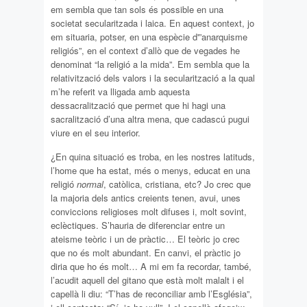
em sembla que tan sols és possible en una
societat secularitzada i laica. En aquest context, jo
em situaria, potser, en una espècie d'”anarquisme
religiós”, en el context d’allò que de vegades he
denominat “la religió a la mida”. Em sembla que la
relativització dels valors i la secularització a la qual
m’he referit va lligada amb aquesta
dessacralització que permet que hi hagi una
sacralització d’una altra mena, que cadascú pugui
viure en el seu interior.
¿En quina situació es troba, en les nostres latituds,
l’home que ha estat, més o menys, educat en una
religió
normal
, catòlica, cristiana, etc? Jo crec que
la majoria dels antics creients tenen, avui, unes
conviccions religioses molt difuses i, molt sovint,
eclèctiques. S’hauria de diferenciar entre un
ateisme teòric i un de pràctic… El teòric jo crec
que no és molt abundant. En canvi, el pràctic jo
diria que ho és molt… A mi em fa recordar, també,
l’acudit aquell del gitano que està molt malalt i el
capellà li diu: “T’has de reconciliar amb l’Església”,