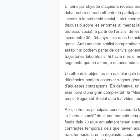
El principal objectiu d’aquesta recerca era
debat sobre el trade off entre la participac
l’accès a la protecció social, i així aporta
discussió sobre les reformes al mercat la
proteccó social, a partir de l’anàlisi de le
joves entre 30 i 34 anys i els seus hom
grans. Amb aquesta anàlisi comparativa 
establir si podíem parlar de canvis gener
trajectòries laborals i si hi havia més o 
segments que en altres, o en unes edats 
Un altre dels objectius era calcular quin 
diferències podíem observar segons gèner
d’aquestes cotitzacions. En definitiva, u
eina nova d’una gran complexitat, la “Mu
pròpia Seguretat Social amb les vides lab
Així, entre les principals conclusions de
la “normalització” de la contractació temp
finals dels 70 (que actualment tenen ent
contractes temporals dels que havien acu
transformacions en la regulació laboral, q