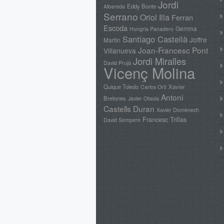
Jordi
Eddy Bonte
Albareda
Serrano
Oriol Illa
Ferran
Escoda
Gemma
Hungria Panadero
Santiago Castellà
Joffre
Martín
Joan-Francesc Pont
Villanueva
Jordi Miralles
David Prujà
Vicenç Molina
Quique Toledo
Xavier
Carlos Ortí
Antoni
Bretones
Javier Otaola
Castells Duran
Xavier Domènech
Francesc Trillas
David Sempere