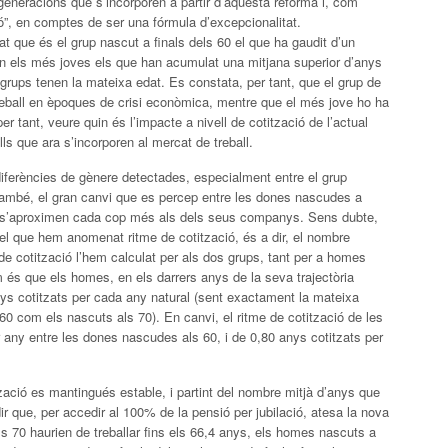
 generacions que s’incorporen a partir d’aquesta reforma i, com
ó”, en comptes de ser una fórmula d’excepcionalitat.
at que és el grup nascut a finals dels 60 el que ha gaudit d’un
ón els més joves els que han acumulat una mitjana superior d’anys
grups tenen la mateixa edat. Es constata, per tant, que el grup de
reball en èpoques de crisi econòmica, mentre que el més jove ho ha
r tant, veure quin és l’impacte a nivell de cotització de l’actual
ls que ara s’incorporen al mercat de treball.
diferències de gènere detectades, especialment entre el grup
 també, el gran canvi que es percep entre les dones nascudes a
rs s’aproximen cada cop més als dels seus companys. Sens dubte,
 el que hem anomenat ritme de cotització, és a dir, el nombre
 de cotització l’hem calculat per als dos grups, tant per a homes
m és que els homes, en els darrers anys de la seva trajectòria
anys cotitzats per cada any natural (sent exactament la mateixa
0 com els nascuts als 70). En canvi, el ritme de cotització de les
 any entre les dones nascudes als 60, i de 0,80 anys cotitzats per
tzació es mantingués estable, i partint del nombre mitjà d’anys que
r que, per accedir al 100% de la pensió per jubilació, atesa la nova
s 70 haurien de treballar fins els 66,4 anys, els homes nascuts a