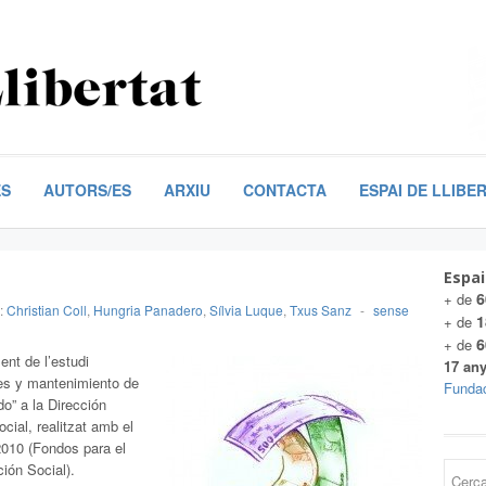
ES
AUTORS/ES
ARXIU
CONTACTA
ESPAI DE LLIBE
Espai
6
+ de
s:
Christian Coll
,
Hungria Panadero
,
Sílvia Luque
,
Txus Sanz
-
sense
1
+ de
6
+ de
nt de l’estudi
17 any
nes y mantenimiento de
Fundac
do” a la Dirección
ial, realitzat amb el
010 (Fondos para el
ión Social).