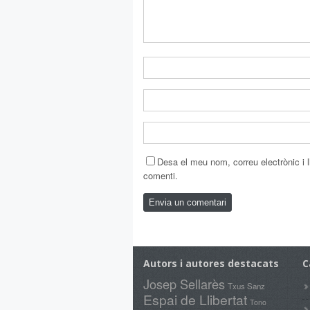
Desa el meu nom, correu electrònic i
comenti.
Autors i autores destacats
C
Josep Sellarès
Txus Sanz
Espai de Llibertat
Tono