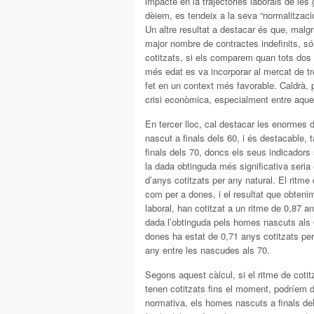
impacte en la trajectòries laborals de les
dèiem, es tendeix a la seva “normalitzaci
Un altre resultat a destacar és que, malgr
major nombre de contractes indefinits, s
cotitzats, si els comparem quan tots dos 
més edat es va incorporar al mercat de t
fet en un context més favorable. Caldrà, pe
crisi econòmica, especialment entre aquel
En tercer lloc, cal destacar les enormes 
nascut a finals dels 60, i és destacable,
finals dels 70, doncs els seus indicado
la dada obtinguda més significativa seria
d’anys cotitzats per any natural. El ritme
com per a dones, i el resultat que obteni
laboral, han cotitzat a un ritme de 0,87 
dada l’obtinguda pels homes nascuts als 6
dones ha estat de 0,71 anys cotitzats per
any entre les nascudes als 70.
Segons aquest càlcul, si el ritme de coti
tenen cotitzats fins el moment, podríem di
normativa, els homes nascuts a finals del