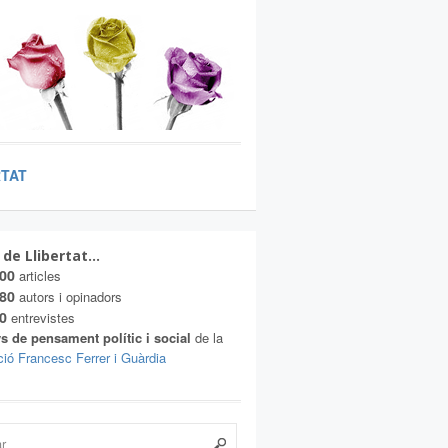
RTAT
 de Llibertat…
00
articles
80
autors i opinadors
0
entrevistes
s de pensament polític i social
de la
ió Francesc Ferrer i Guàrdia