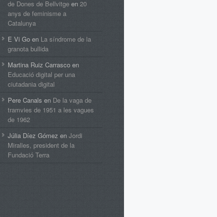
de Dones de Bellvitge
en
20
anys de feminisme a
Catalunya
E Vi Go
en
La síndrome de la
granota bullida
Martina Ruiz Carrasco
en
Educació digital per una
ciutadania digital
Pere Canals
en
De la vaga de
tramvies de 1951 a les vagues
de 1962
Júlia Díez Gómez
en
Jordi
Miralles, president de la
Fundació Terra