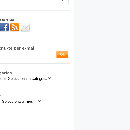
eix-nos
riu-te per e-mail
gories
ries
s