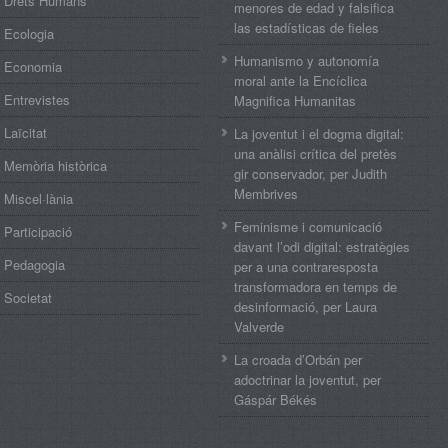
Drets Humans
menores de edad y falsifica
las estadísticas de fieles
Ecologia
Humanismo y autonomía
Economia
moral ante la Encíclica
Entrevistes
Magnifica Humanitas
Laïcitat
La joventut i el dogma digital:
una anàlisi crítica del pretès
Memòria històrica
gir conservador, per Judith
Membrives
Miscel·lània
Feminisme i comunicació
Participació
davant l’odi digital: estratègies
Pedagogia
per a una contraresposta
transformadora en temps de
Societat
desinformació, per Laura
Valverde
La croada d’Orbán per
adoctrinar la joventut, per
Gáspár Békés