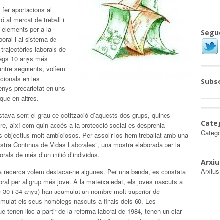
 fer aportacions al
ió al mercat de treball i
r elements per a la
Segu
boral i al sistema de
s trajectòries laborals de
òlegs 10 anys més
entre segments, volíem
acionals en les
Subsc
menys precarietat en uns
que en altres.
estava sent el grau de cotització d’aquests dos grups, quines
Cate
e, així com quin accés a la protecció social es desprenia
Catego
ns objectius molt ambiciosos. Per assolir-los hem treballat amb una
estra Contínua de Vidas Laborales”, una mostra elaborada per la
orals de més d’un milió d’individus.
Arxiu
Arxius
 la recerca volem destacar-ne algunes. Per una banda, es constata
oral per al grup més jove. A la mateixa edat, els joves nascuts a
re 30 i 34 anys) han acumulat un nombre molt superior de
mulat els seus homòlegs nascuts a finals dels 60. Les
ue tenen lloc a partir de la reforma laboral de 1984, tenen un clar