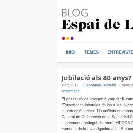
INICI
TEMES
ENTREVIST
Jubilació als 80 anys?
Març 2012
-
Economia
,
Societat
-
Autor/
comentaris
El passat 29 de novembre vam fer lliurame
“Trayectorias laborales de los y las jóve
la protección social. Un análisis compara
General de Ordenación de la Seguridad Soc
finançament obtingut del premi FIPROS 2
Fomento de la Investigación de la Protecc