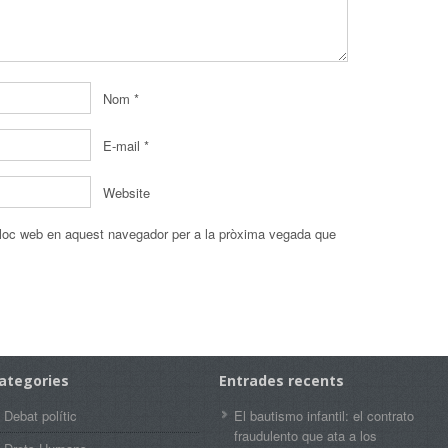
Nom
*
E-mail
*
Website
 lloc web en aquest navegador per a la pròxima vegada que
ategories
Entrades recents
Debat polític
El bautismo infantil: el contrato
fraudulento que ata a los