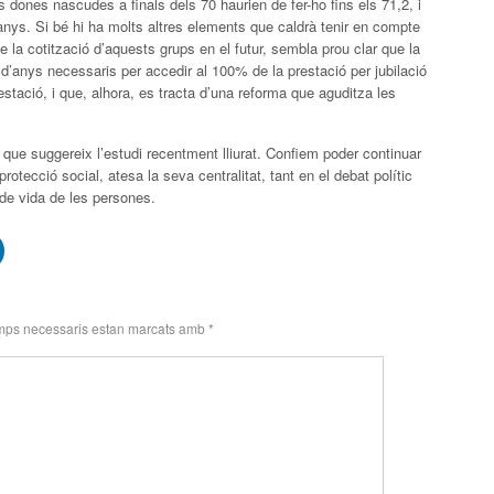
es dones nascudes a finals dels 70 haurien de fer-ho fins els 71,2, i
 anys. Si bé hi ha molts altres elements que caldrà tenir en compte
e la cotització d’aquests grups en el futur, sembla prou clar que la
’anys necessaris per accedir al 100% de la prestació per jubilació
prestació, i que, alhora, es tracta d’una reforma que aguditza les
 que suggereix l’estudi recentment lliurat. Confiem poder continuar
protecció social, atesa la seva centralitat, tant en el debat polític
de vida de les persones.
mps necessaris estan marcats amb
*