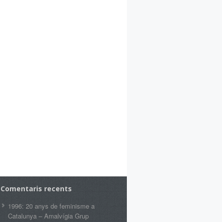
Comentaris recents
1996: 20 anys de feminisme a
Catalunya – Amalvígia Grup