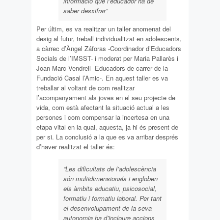
informació que l’educador ha de
saber desxifrar”
Per últim, es va realitzar un taller anomenat del
desig al futur, treball individualitzat en adolescents,
a càrrec d’Àngel Záforas -Coordinador d’Educadors
Socials de l’IMSST- i moderat per Maria Pallarès i
Joan Marc Vendrell -Educadors de carrer de la
Fundació Casal l’Amic-. En aquest taller es va
treballar al voltant de com realitzar
l’acompanyament als joves en el seu projecte de
vida, com està afectant la situació actual a les
persones i com compensar la incertesa en una
etapa vital en la qual, aquesta, ja hi és present de
per si. La conclusió a la que es va arribar després
d’haver realitzat el taller és:
“Les dificultats de l’adolescència
són multidimensionals i engloben
els àmbits educatiu, psicosocial,
formatiu i formatiu laboral. Per tant
el desenvolupament de la seva
autonomia ha d’incloure accions