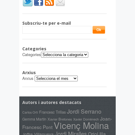
Subscriu-te per e-mail
Categories
Categories
Arxius
Arxius
Autors i autores destacats
Jordi Serrano
Francesc Trillas
Carlos Ortí
Joan-
Gemma Martín
Xavier Bretones
Xavier Domènech
Vicenç Molina
Francesc Pont
Jordi Miralles
Oriol Illa
Joffre Villanueva