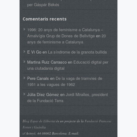
per Gáspár Békés
Comentaris recents
1996: 20 anys de feminisme a Catalunya –
Amalvígia Grup de Dones de Bellvitge
en
20
anys de feminisme a Catalunya
E Vi Go
en
La síndrome de la granota bullida
Martina Ruiz Carrasco
en
Educació digital per
una ciutadania digital
Pere Canals
en
De la vaga de tramvies de
1951 a les vagues de 1962
Júlia Díez Gómez
en
Jordi Miralles, president
de la Fundació Terra
Blog Espai de Llibertat
és un projecte de la
Fundació Francesc
Ferrer i Guàrdia
c/ Avinyó, 44 08002 Barcelona. E-mail: