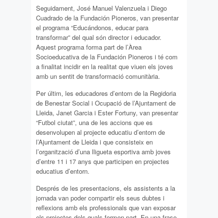
Seguidament, José Manuel Valenzuela i Diego
Cuadrado de la Fundación Pioneros, van presentar
el programa “Educándonos, educar para
transformar” del qual són director i educador.
Aquest programa forma part de l’Àrea
Socioeducativa de la Fundación Pioneros i té com
a finalitat incidir en la realitat que viuen els joves
amb un sentit de transformació comunitària.
Per últim, les educadores d’entorn de la Regidoria
de Benestar Social i Ocupació de l’Ajuntament de
Lleida, Janet Garcia i Ester Fortuny, van presentar
“Futbol ciutat”, una de les accions que es
desenvolupen al projecte educatiu d’entorn de
l’Ajuntament de Lleida i que consisteix en
l’organització d’una lligueta esportiva amb joves
d’entre 11 i 17 anys que participen en projectes
educatius d’entorn.
Després de les presentacions, els assistents a la
jornada van poder compartir els seus dubtes i
reflexions amb els professionals que van exposar
els projectes dels quals formen part. En una frase,