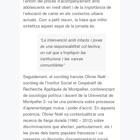
l’entorn del procés d’acompanyament amb
adolescents en medi obert i de la importància de
l’educació de carrer en els contextos urbans
actuals. Com a petit resum, la frase que millor
sintetitza aquest espai de la jornada és:
“La intervenció amb infants i joves
és una responsabilitat col·lectiva,
on cal que s’impliquin les
institucions i les xarxes
comunitàries”
Seguidament, el sociòleg francès Olivier Noël -
sociòleg de l’Institut Social et Coopératif de
Recherche Appliquée de Montpellier, conferenciant
de sociologia política i docent de la Universitat de
Montpeller 3- va fer una ponència sobre processos
d’aprenentatges mutus i poder d’acció. En aquesta
ponència, Olivier Noël va contextualitzar una
recerca de llarga durada (1992 – 2012) sobre
discriminacions que afecten, particularment, els i
les joves dels barris populars francesos i va
presentar un dispositiu d’experimentació social.