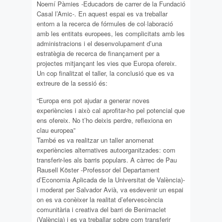
Noemí Pàmies -Educadors de carrer de la Fundació
Casal l’Amic-. En aquest espai es va treballar
entorn a la recerca de fórmules de col·laboració
amb les entitats europees, les complicitats amb les
administracions i el desenvolupament d’una
estratègia de recerca de finançament per a
projectes mitjançant les vies que Europa ofereix.
Un cop finalitzat el taller, la conclusió que es va
extreure de la sessió és:
“Europa ens pot ajudar a generar noves
experiències i això cal aprofitar-ho pel potencial que
ens ofereix. No t’ho deixis perdre, reflexiona en
clau europea”
També es va realitzar un taller anomenat
experiències alternatives autoorganitzades: com
transferir-les als barris populars. A càrrec de Pau
Rausell Köster -Professor del Departament
d’Economia Aplicada de la Universitat de València)-
i moderat per Salvador Avià, va esdevenir un espai
on es va conèixer la realitat d’efervescència
comunitària i creativa del barri de Benimaclet
(València) i es va treballar sobre com transferir