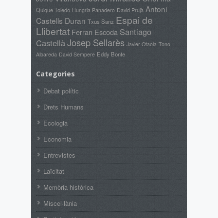
Antoni
Quique Toledo
David Prujà
Hungria Panadero
Espai de
Castells Duran
Txus Sanz
Llibertat
Santiago
Ferran Escoda
Josep Sellarès
Castellà
Javier Otaola
Tono
Eddy Bonte
Albareda
David Sempere
Categories
Debat polític
Drets Humans
Ecologia
Economia
Entrevistes
Laïcitat
Memòria històrica
Miscel·lània