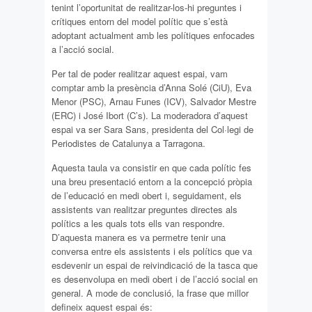
tenint l’oportunitat de realitzar-los-hi preguntes i
crítiques entorn del model polític que s’està
adoptant actualment amb les polítiques enfocades
a l’acció social.
Per tal de poder realitzar aquest espai, vam
comptar amb la presència d’Anna Solé (CiU), Eva
Menor (PSC), Arnau Funes (ICV), Salvador Mestre
(ERC) i José Ibort (C’s). La moderadora d’aquest
espai va ser Sara Sans, presidenta del Col·legi de
Periodistes de Catalunya a Tarragona.
Aquesta taula va consistir en que cada polític fes
una breu presentació entorn a la concepció pròpia
de l’educació en medi obert i, seguidament, els
assistents van realitzar preguntes directes als
polítics a les quals tots ells van respondre.
D’aquesta manera es va permetre tenir una
conversa entre els assistents i els polítics que va
esdevenir un espai de reivindicació de la tasca que
es desenvolupa en medi obert i de l’acció social en
general. A mode de conclusió, la frase que millor
defineix aquest espai és: