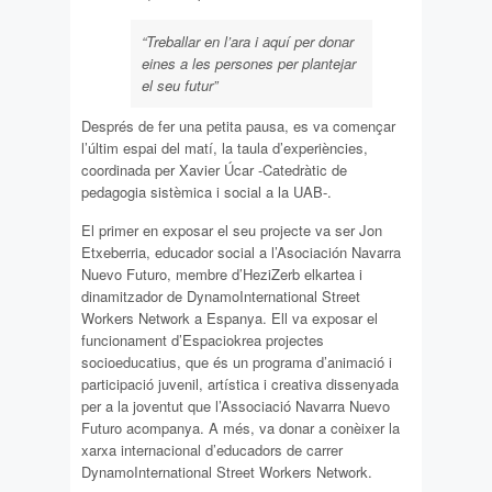
“Treballar en l’ara i aquí per donar
eines a les persones per plantejar
el seu futur”
Després de fer una petita pausa, es va començar
l’últim espai del matí, la taula d’experiències,
coordinada per Xavier Úcar -Catedràtic de
pedagogia sistèmica i social a la UAB-.
El primer en exposar el seu projecte va ser Jon
Etxeberria, educador social a l’Asociación Navarra
Nuevo Futuro, membre d’HeziZerb elkartea i
dinamitzador de DynamoInternational Street
Workers Network a Espanya. Ell va exposar el
funcionament d’Espaciokrea projectes
socioeducatius, que és un programa d’animació i
participació juvenil, artística i creativa dissenyada
per a la joventut que l’Associació Navarra Nuevo
Futuro acompanya. A més, va donar a conèixer la
xarxa internacional d’educadors de carrer
DynamoInternational Street Workers Network.