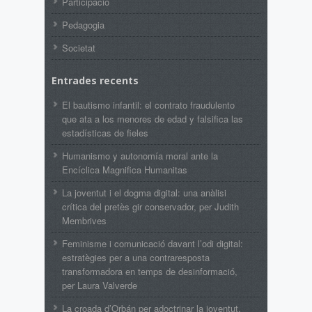
Participació
Pedagogia
Societat
Entrades recents
El bautismo infantil: el contrato fraudulento
que ata a los menores de edad y falsifica las
estadísticas de fieles
Humanismo y autonomía moral ante la
Encíclica Magnifica Humanitas
La joventut i el dogma digital: una anàlisi
crítica del pretès gir conservador, per Judith
Membrives
Feminisme i comunicació davant l’odi digital:
estratègies per a una contraresposta
transformadora en temps de desinformació,
per Laura Valverde
La croada d’Orbán per adoctrinar la joventut,