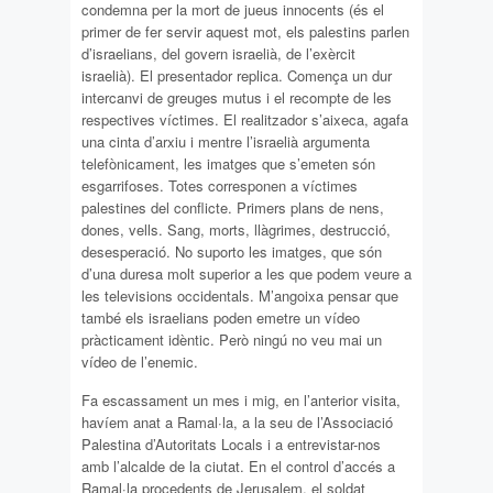
condemna per la mort de jueus innocents (és el
primer de fer servir aquest mot, els palestins parlen
d’israelians, del govern israelià, de l’exèrcit
israelià). El presentador replica. Comença un dur
intercanvi de greuges mutus i el recompte de les
respectives víctimes. El realitzador s’aixeca, agafa
una cinta d’arxiu i mentre l’israelià argumenta
telefònicament, les imatges que s’emeten són
esgarrifoses. Totes corresponen a víctimes
palestines del conflicte. Primers plans de nens,
dones, vells. Sang, morts, llàgrimes, destrucció,
desesperació. No suporto les imatges, que són
d’una duresa molt superior a les que podem veure a
les televisions occidentals. M’angoixa pensar que
també els israelians poden emetre un vídeo
pràcticament idèntic. Però ningú no veu mai un
vídeo de l’enemic.
Fa escassament un mes i mig, en l’anterior visita,
havíem anat a Ramal·la, a la seu de l’Associació
Palestina d’Autoritats Locals i a entrevistar-nos
amb l’alcalde de la ciutat. En el control d’accés a
Ramal·la procedents de Jerusalem, el soldat