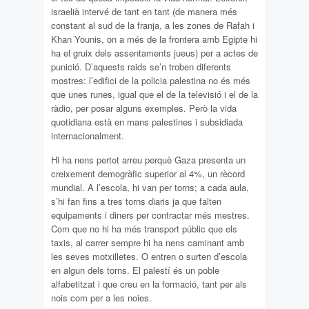
israelià intervé de tant en tant (de manera més
constant al sud de la franja, a les zones de Rafah i
Khan Younis, on a més de la frontera amb Egipte hi
ha el gruix dels assentaments jueus) per a actes de
punició. D’aquests raids se’n troben diferents
mostres: l’edifici de la policia palestina no és més
que unes runes, igual que el de la televisió i el de la
ràdio, per posar alguns exemples. Però la vida
quotidiana està en mans palestines i subsidiada
internacionalment.
Hi ha nens pertot arreu perquè Gaza presenta un
creixement demogràfic superior al 4%, un rècord
mundial. A l’escola, hi van per torns; a cada aula,
s’hi fan fins a tres torns diaris ja que falten
equipaments i diners per contractar més mestres.
Com que no hi ha més transport públic que els
taxis, al carrer sempre hi ha nens caminant amb
les seves motxilletes. O entren o surten d’escola
en algun dels torns. El palestí és un poble
alfabetitzat i que creu en la formació, tant per als
nois com per a les noies.