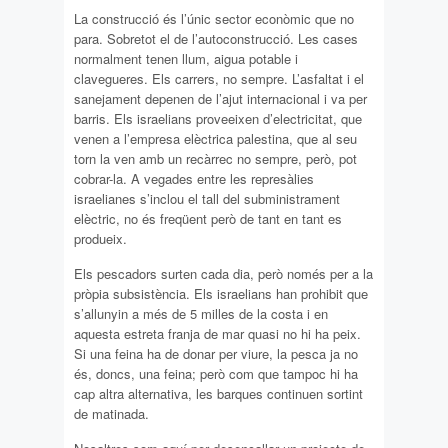
La construcció és l’únic sector econòmic que no
para. Sobretot el de l’autoconstrucció. Les cases
normalment tenen llum, aigua potable i
clavegueres. Els carrers, no sempre. L’asfaltat i el
sanejament depenen de l’ajut internacional i va per
barris. Els israelians proveeixen d’electricitat, que
venen a l’empresa elèctrica palestina, que al seu
torn la ven amb un recàrrec no sempre, però, pot
cobrar-la. A vegades entre les represàlies
israelianes s’inclou el tall del subministrament
elèctric, no és freqüent però de tant en tant es
produeix.
Els pescadors surten cada dia, però només per a la
pròpia subsistència. Els israelians han prohibit que
s’allunyin a més de 5 milles de la costa i en
aquesta estreta franja de mar quasi no hi ha peix.
Si una feina ha de donar per viure, la pesca ja no
és, doncs, una feina; però com que tampoc hi ha
cap altra alternativa, les barques continuen sortint
de matinada.