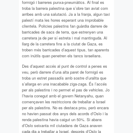
formigó i barreres punxa-pneumàtics. Al final es
troba la barrera palestina que s’obre tan aviat com
arribes amb una salutació. Ja a la franja, algun taxi
palestí mata les hores esperant una improbable
clientela. Policies palestins fan guàrdia darrere de
barricades de sacs de terra, que estrenyen una
carretera ja de per sí estreta i mal mantinguda. Al
llarg de la carretera fins a la ciutat de Gaza, es
troben més barricades d’aquest tipus, tan aparents
com inútils quan penetren els tancs israelians.
Des d’aquest accés al punt de control a penes es
veu, però darrere d’una alta paret de formigó es
troba un estret passadís amb sostre d’uralita que
s’allarga en una inacabable ziga-zaga. És l’accés
per als palestins i no permet el pas de vehicles. Jo
l’havia conegut amb el govern Netanyahu, quan
començaven les restriccions de treballar a Israel
per als palestins. No es destaca prou, però encara
no havien passat dos anys dels acords d’Oslo i la
renda palestina havia caigut un 50%. Si abans
d’Oslo seixanta mil ciutadans de Gaza anaven
cada dia a treballar a Israel, després d’Oslo la