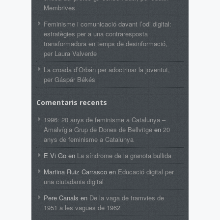
Membrives
Feminisme i comunicació davant l’odi digital:
estratègies per a una contraresposta
transformadora en temps de desinformació,
per Laura Valverde
La croada d’Orbán per adoctrinar la joventut,
per Gáspár Békés
Comentaris recents
1996: 20 anys de feminisme a Catalunya –
Amalvígia Grup de Dones de Bellvitge
en
20
anys de feminisme a Catalunya
E Vi Go
en
La síndrome de la granota bullida
Martina Ruiz Carrasco
en
Educació digital per
una ciutadania digital
Pere Canals
en
De la vaga de tramvies de
1951 a les vagues de 1962