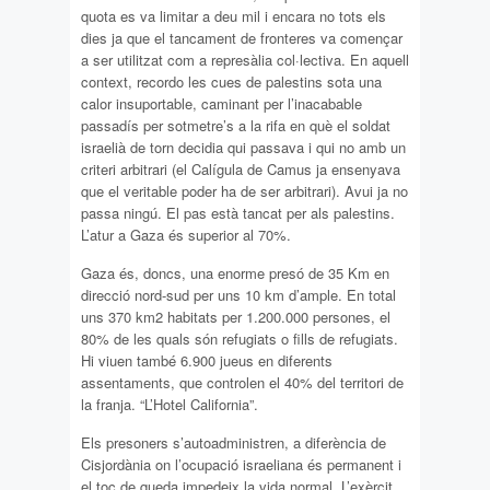
quota es va limitar a deu mil i encara no tots els
dies ja que el tancament de fronteres va començar
a ser utilitzat com a represàlia col·lectiva. En aquell
context, recordo les cues de palestins sota una
calor insuportable, caminant per l’inacabable
passadís per sotmetre’s a la rifa en què el soldat
israelià de torn decidia qui passava i qui no amb un
criteri arbitrari (el Calígula de Camus ja ensenyava
que el veritable poder ha de ser arbitrari). Avui ja no
passa ningú. El pas està tancat per als palestins.
L’atur a Gaza és superior al 70%.
Gaza és, doncs, una enorme presó de 35 Km en
direcció nord-sud per uns 10 km d’ample. En total
uns 370 km2 habitats per 1.200.000 persones, el
80% de les quals són refugiats o fills de refugiats.
Hi viuen també 6.900 jueus en diferents
assentaments, que controlen el 40% del territori de
la franja. “L’Hotel California”.
Els presoners s’autoadministren, a diferència de
Cisjordània on l’ocupació israeliana és permanent i
el toc de queda impedeix la vida normal. L’exèrcit