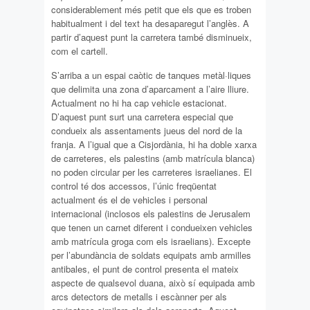
considerablement més petit que els que es troben
habitualment i del text ha desaparegut l’anglès. A
partir d’aquest punt la carretera també disminueix,
com el cartell.
S’arriba a un espai caòtic de tanques metàl·liques
que delimita una zona d’aparcament a l’aire lliure.
Actualment no hi ha cap vehicle estacionat.
D’aquest punt surt una carretera especial que
condueix als assentaments jueus del nord de la
franja. A l’igual que a Cisjordània, hi ha doble xarxa
de carreteres, els palestins (amb matrícula blanca)
no poden circular per les carreteres israelianes. El
control té dos accessos, l’únic freqüentat
actualment és el de vehicles i personal
internacional (inclosos els palestins de Jerusalem
que tenen un carnet diferent i condueixen vehicles
amb matrícula groga com els israelians). Excepte
per l’abundància de soldats equipats amb armilles
antibales, el punt de control presenta el mateix
aspecte de qualsevol duana, això sí equipada amb
arcs detectors de metalls i escànner per als