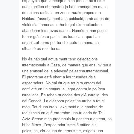
espanyols que la neteja ètnica (doncs això és el
que significa el transfer) ja ha començat en mans
de colons radicals en zones rurals properes a
Nablus. L’assetjament a la població, amb actes de
violència i amenaces ha forçat els habitants a
abandonar les seves cases. Només hi han pogut
tornar gràcies a pacifistes israelians que han
organitzat torns per fer d’escuts humans. La
situació és molt tensa.
No és habitual actualment tenir delegacions
internacionals a Gaza, de manera que ens inviten a
una emissió de la televisió palestina internacional.
El programa està obert a les trucades dels
espectadors. No cal dir que tot gira entorn del
conflicte en un continu al·legat contra la política
israeliana. Es reben trucades des d’Austràlia, des
del Canadà. La diàspora palestina arriba a tot el
món. Tot d’una creix l’excitació a la cambra de
realització en què em trobo: una trucada de Tel
Aviv. Sense més preàmbuls la passen a antena, no
hi ha filtres. L’espectador israelià critica els
palestins, els acusa de terrorisme, exigeix una