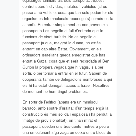
equipatges similars als dels aeroports. Aquest
control sobre individus, maletes i vehicles (si es
passa amb vehicle, cosa que tan sols poden fer els
organismes internacionals reconeguts) només es fa
al sortir. En entrar simplement es comproven els
passaports i es segella el full d’entrada que fa
funcions de visat turístic. No es segella el
passaport ja que, malgrat la duana, no estàs
entrant en cap altre Estat. Òbviament, en els
ordinadors israelians queda enregistrat que has
entrat a Gaza, cosa que et serà recordada al Ben
Gurion la propera vegada que hi vagis, sia per
sortir, o per tornar a entrar en el futur. Sabem de
cooperants també de delegacions nombroses a qui
els hi ha estat denegat l’accés a Israel. Nosaltres
de moment no hem tingut problemes.
En sortir de l’edifici (abans era un minúscul
barracó, amb sostre d’uralita; d’un temps ençà la
construcció és més sòlida i espaiosa i ha perdut la
imatge de provisionalitat), on t’han mirat el
passaport, queden uns tres-cents metres a peu o
una emocionant ziga-zaga en cotxe entre blocs de