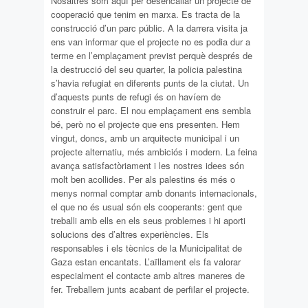
Nosaltres som aquí per desencallar un projecte de
cooperació que tenim en marxa. Es tracta de la
construcció d’un parc públic. A la darrera visita ja
ens van informar que el projecte no es podia dur a
terme en l’emplaçament previst perquè després de
la destrucció del seu quarter, la policia palestina
s’havia refugiat en diferents punts de la ciutat. Un
d’aquests punts de refugi és on havíem de
construir el parc. El nou emplaçament ens sembla
bé, però no el projecte que ens presenten. Hem
vingut, doncs, amb un arquitecte municipal i un
projecte alternatiu, més ambiciós i modern. La feina
avança satisfactòriament i les nostres idees són
molt ben acollides. Per als palestins és més o
menys normal comptar amb donants internacionals,
el que no és usual són els cooperants: gent que
treballi amb ells en els seus problemes i hi aporti
solucions des d’altres experiències. Els
responsables i els tècnics de la Municipalitat de
Gaza estan encantats. L’aïllament els fa valorar
especialment el contacte amb altres maneres de
fer. Treballem junts acabant de perfilar el projecte.