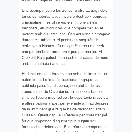
Ens acompanyen a les zones rurals. La traça dels
tancs és notòria. Cada incursió destrueix conreus,
principalment les oliveres, els llimoners i els
tarongers, els productes que competeixen en el
mercat amb els israelians. Cap activista s’amagava
darrere els arbres ni el pagès era sospitós de
pertànyer a Hamas. Diuen que Sharon no ofereix
pau per territoris, ara ofereix pau per menjar. El
Creixent Roig palestí ja ha detectat casos de nens
amb malnutrició i anèmia.
El debat actual a Israel versa sobre el transfer, un
eufemisme. La idea és traslladar i agrupar la
població palestina dispersa, sobretot la de les
zones rurals de Cisjordània. En el debat també
s’inclou l’opció més radical, la deportació massiva
a altres països àrabs, per exemple a l’Iraq després
de la imminent guerra que ha de derrocar Sadam
Hussein. Quasi cap veu s’aixeca per protestar pel
fet que propostes d’aquest tipus puguin ser
formulades i debatudes. Ens informen cooperants