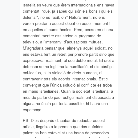
israelià en veure que érem internacionals ens havia
comentat: “què, ja sabeu qui són els bons i qui els
dolents?, no és fàcil, oi?” Naturalment, no ens
vàrem prestar a aquest debat en aquell moment i
en aquelles circumstàncies. Però, penso en el seu
comentari mentre assisteixo al programa de
televisió, a l’intercanvi d’acusacions mútues.
M’agradaria pensar que, almenys aquell soldat, no
ens estava fent un retret per prendre partit sinó que
expressava, realment, el seu dubte moral. El dret a
defensar-se no legitima la humiliació, ni els càstigs
col·lectius, ni la violació de drets humans, ni
contravenir tots els acords internacionals. Estic
convençut que l’única solució al conflicte es troba
en mans israelianes. Quan la societat israeliana, a
més de parlar de pau, estigui realment disposada a
alguna renúncia per fer-la possible, hi haurà una
esperança.
PS: Dies després d’acabar de redactar aquest
article, llegeixo a la premsa que dos suïcides
palestins han estavellat una barca de pescadors