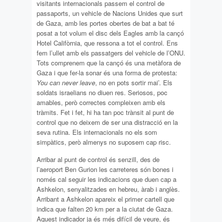
visitants internacionals passem el control de
passaports, un vehicle de Nacions Unides que surt
de Gaza, amb les portes obertes de bat a bat té
posat a tot volum el disc dels Eagles amb la cançó
Hotel Califòrnia, que ressona a tot el control. Ens
fem l’ullet amb els passatgers del vehicle de l’ONU.
Tots comprenem que la cançó és una metàfora de
Gaza i que fer-la sonar és una forma de protesta:
You can never leave
, no en pots sortir mai’. Els
soldats israelians no diuen res. Seriosos, poc
amables, però correctes compleixen amb els
tràmits. Fet i fet, hi ha tan poc trànsit al punt de
control que no deixem de ser una distracció en la
seva rutina. Els internacionals no els som
simpàtics, però almenys no suposem cap risc.
Arribar al punt de control és senzill, des de
l’aeroport Ben Gurion les carreteres són bones i
només cal seguir les indicacions que duen cap a
Ashkelon, senyalitzades en hebreu, àrab i anglès.
Arribant a Ashkelon apareix el primer cartell que
indica que falten 20 km per a la ciutat de Gaza.
Aquest indicador ja és més difícil de veure, és