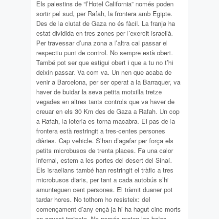
Els palestins de “l’Hotel California” només poden
sortir pel sud, per Rafah, la frontera amb Egipte.
Des de la ciutat de Gaza no és fàcil. La franja ha
estat dividida en tres zones per l’exercit israelià.
Per travessar d’una zona a l’altra cal passar el
respectiu punt de control. No sempre està obert.
També pot ser que estigui obert i que a tu no t’hi
deixin passar. Va com va. Un nen que acaba de
venir a Barcelona, per ser operat a la Barraquer, va
haver de buidar la seva petita motxilla tretze
vegades en altres tants controls que va haver de
creuar en els 30 Km des de Gaza a Rafah. Un cop
a Rafah, la loteria es torna macabra. El pas de la
frontera està restringit a tres-centes persones
diàries. Cap vehicle. S’han d’agafar per força els
petits microbusos de trenta places. Fa una calor
infernal, estem a les portes del desert del Sinaí.
Els israelians també han restringit el tràfic a tres
microbusos diaris, per tant a cada autobús s’hi
amunteguen cent persones. El tràmit duaner pot
tardar hores. No tothom ho resisteix: del
començament d’any ençà ja hi ha hagut cinc morts
en aquest trajecte. No només maten les bales.