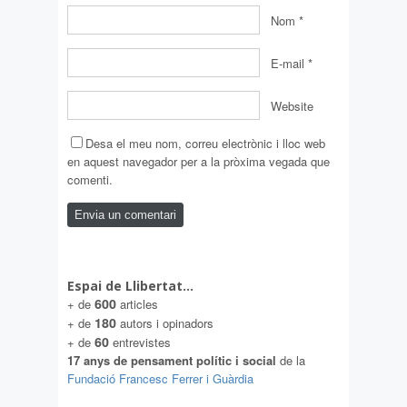
Nom
*
E-mail
*
Website
Desa el meu nom, correu electrònic i lloc web
en aquest navegador per a la pròxima vegada que
comenti.
Espai de Llibertat…
600
+ de
articles
180
+ de
autors i opinadors
60
+ de
entrevistes
17 anys de pensament polític i social
de la
Fundació Francesc Ferrer i Guàrdia