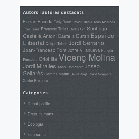
Autors i autores destacats
Ferran Escoda
Eddy Bonte
Javier Otaola
Tono Albareda
Santiago
Francesc Trillas
Txus Sanz
Carlos Ortí
Espai de
Castellà
Antoni Castells Duran
Llibertat
Jordi Serrano
Quique Toledo
Joan-Francesc Pont
Joffre Villanueva
Hungria
Vicenç Molina
Oriol Illa
Panadero
Jordi Miralles
Josep
Xavier Domènech
Sellarès
Gemma Martín
David Prujà
David Sempere
Xavier Bretones
Categories
Debat polític
Drets Humans
Ecologia
Economia