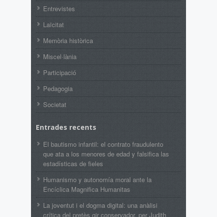
Entrevistes
Laïcitat
Memòria històrica
Miscel·lània
Participació
Pedagogia
Societat
Entrades recents
El bautismo infantil: el contrato fraudulento
que ata a los menores de edad y falsifica las
estadísticas de fieles
Humanismo y autonomía moral ante la
Encíclica Magnifica Humanitas
La joventut i el dogma digital: una anàlisi
crítica del pretès gir conservador, per Judith