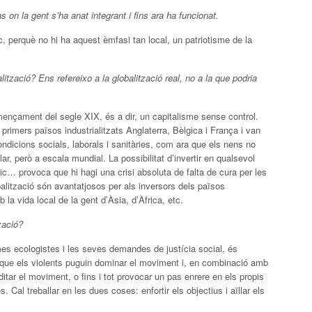
 on la gent s’ha anat integrant i fins ara ha funcionat.
c, perquè no hi ha aquest èmfasi tan local, un patriotisme de la
ització? Ens refereixo a la globalització real, no a la que podria
omençament del segle XIX, és a dir, un capitalisme sense control.
imers països industrialitzats Anglaterra, Bèlgica i França i van
ndicions socials, laborals i sanitàries, com ara que els nens no
ar, però a escala mundial. La possibilitat d’invertir en qualsevol
nic… provoca que hi hagi una crisi absoluta de falta de cura per les
balització són avantatjosos per als inversors dels països
a vida local de la gent d’Àsia, d’Àfrica, etc.
zació?
mes ecologistes i les seves demandes de justícia social, és
s que els violents puguin dominar el moviment i, en combinació amb
ditar el moviment, o fins i tot provocar un pas enrere en els propis
Cal treballar en les dues coses: enfortir els objectius i aïllar els