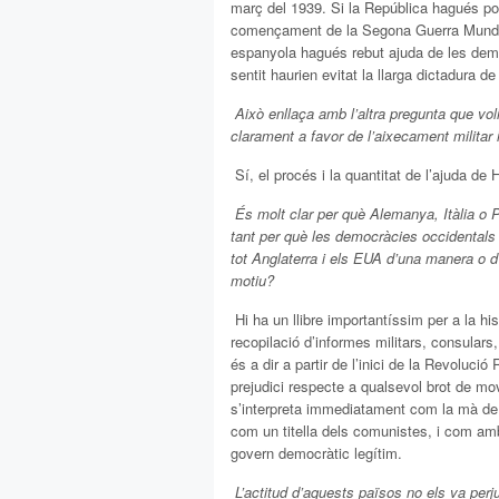
març del 1939. Si la República hagués pog
començament de la Segona Guerra Mundial,
espanyola hagués rebut ajuda de les demo
sentit haurien evitat la llarga dictadura d
 Això enllaça amb l’altra pregunta que vol
clarament a favor de l’aixecament militar 
 Sí, el procés i la quantitat de l’ajuda de 
 És molt clar per què Alemanya, Itàlia o 
tant per què les democràcies occidentals (
tot Anglaterra i els EUA d’una manera o d
motiu?
 Hi ha un llibre importantíssim per a la h
recopilació d’informes militars, consulars
és a dir a partir de l’inici de la Revoluc
prejudici respecte a qualsevol brot de m
s’interpreta immediatament com la mà de 
com un titella dels comunistes, i com am
govern democràtic legítim.
 L’actitud d’aquests països no els va pe