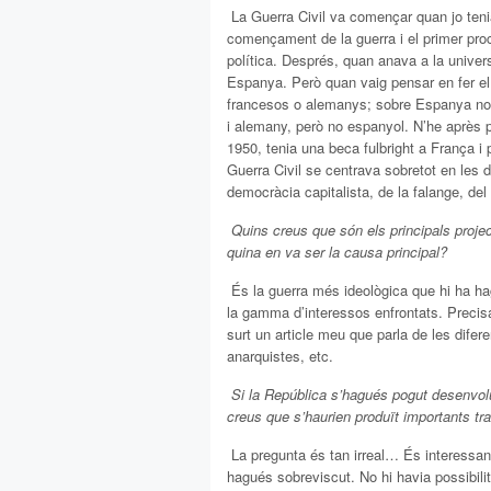
 La Guerra Civil va començar quan jo ten
començament de la guerra i el primer pro
política. Després, quan anava a la univer
Espanya. Però quan vaig pensar en fer el
francesos o alemanys; sobre Espanya no 
i alemany, però no espanyol. N’he après
1950, tenia una beca fulbright a França i
Guerra Civil se centrava sobretot en les de
democràcia capitalista, de la falange, de
 Quins creus que són els principals projec
quina en va ser la causa principal?
 És la guerra més ideològica que hi ha h
la gamma d’interessos enfrontats. Precis
surt un article meu que parla de les difere
anarquistes, etc.
 Si la República s’hagués pogut desenvol
creus que s’haurien produït importants t
 La pregunta és tan irreal… És interessant
hagués sobreviscut. No hi havia possibilit