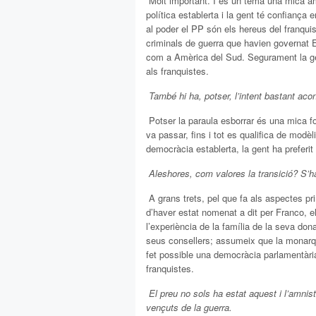
 Molt important. I és un tema una mica
política establerta i la gent té confiança
al poder el PP són els hereus del franq
criminals de guerra que havien governat 
com a Amèrica del Sud. Segurament la gen
als franquistes.
 També hi ha, potser, l’intent bastant aco
 Potser la paraula esborrar és una mica f
va passar, fins i tot es qualifica de modèli
democràcia establerta, la gent ha prefer
 Aleshores, com valores la transició? S’
 A grans trets, pel que fa als aspectes pr
d’haver estat nomenat a dit per Franco, e
l’experiència de la família de la seva do
seus consellers; assumeix que la monarq
fet possible una democràcia parlamentàri
franquistes.
 El preu no sols ha estat aquest i l’amni
vençuts de la guerra.