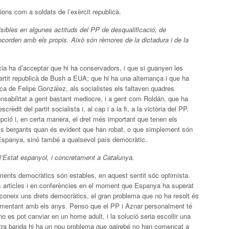
ions com a soldats de l’exèrcit republicà.
visibles en algunes actituds del PP de desqualificació, de
ncorden amb els propis. Això són rèmores de la dictadura i de la
ia ha d’acceptar que hi ha conservadors, i que si guanyen les
artit republicà de Bush a EUA; que hi ha una alternança i que ha
oca de Felipe González, als socialistes els faltaven quadres
onsabilitat a gent bastant mediocre, i a gent com Roldán, que ha
crèdit del partit socialista i, al cap i a la fi, a la victòria del PP.
pció i, en certa manera, el dret més important que tenen els
ls bergants quan és evident que han robat, o que simplement són
spanya, sinó també a qualsevol país democràtic.
a l’Estat espanyol, i concretament a Catalunya.
aments democràtics són estables, en aquest sentit sóc optimista.
s articles i en conferències en el moment que Espanya ha superat
reconeix uns drets democràtics, el gran problema que no ha resolt és
mentant amb els anys. Penso que el PP i Aznar personalment té
 no es pot canviar en un home adult, i la solució seria escollir una
altra banda hi ha un nou problema que gairebé no han començat a