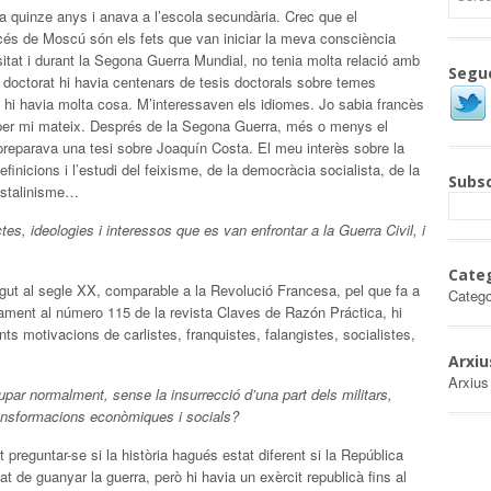
ia quinze anys i anava a l’escola secundària. Crec que el
cés de Moscú són els fets que van iniciar la meva consciència
sitat i durant la Segona Guerra Mundial, no tenia molta relació amb
Segu
 doctorat hi havia centenars de tesis doctorals sobre temes
hi havia molta cosa. M’interessaven els idiomes. Jo sabia francès
 per mi mateix. Després de la Segona Guerra, més o menys el
 preparava una tesi sobre Joaquín Costa. El meu interès sobre la
finicions i l’estudi del feixisme, de la democràcia socialista, de la
Subsc
l stalinisme…
tes, ideologies i interessos que es van enfrontar a la Guerra Civil, i
Cate
agut al segle XX, comparable a la Revolució Francesa, pel que fa a
Catego
ament al número 115 de la revista Claves de Razón Práctica, hi
nts motivacions de carlistes, franquistes, falangistes, socialistes,
Arxiu
Arxius
upar normalment, sense la insurrecció d’una part dels militars,
ransformacions econòmiques i socials?
 preguntar-se si la història hagués estat diferent si la República
at de guanyar la guerra, però hi havia un exèrcit republicà fins al