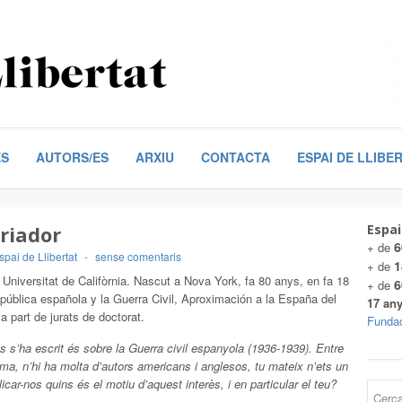
ES
AUTORS/ES
ARXIU
CONTACTA
ESPAI DE LLIBE
oriador
Espai
6
+ de
spai de Llibertat
-
sense comentaris
1
+ de
 Universitat de Califòrnia. Nascut a Nova York, fa 80 anys, en fa 18
6
+ de
pública española y la Guerra Civil, Aproximación a la España del
17 any
ma part de jurats de doctorat.
Fundac
s s’ha escrit és sobre la Guerra civil espanyola (1936-1939). Entre
tema, n’hi ha molta d’autors americans i anglesos, tu mateix n’ets un
icar-nos quins és el motiu d’aquest interès, i en particular el teu?