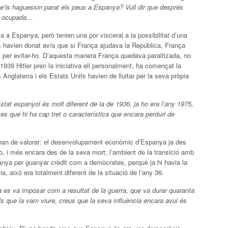
 se’ls haguessin parat els peus a Espanya? Vull dir que després
er ocupada…
a a Espanya, però tenien una por visceral a la possibilitat d’una
s havien donat avís que si França ajudava la República, França
es per evitar-ho. D’aquesta manera França quedava paralitzada, no
1939 Hitler pren la iniciativa ell personalment, ha començat la
Anglaterra i els Estats Units havien de lluitar per la seva pròpia
’Estat espanyol és molt diferent de la de 1936, ja ho era l’any 1975,
ses que hi ha cap tret o característica que encara perduri de
’han de valorar: el desenvolupament econòmic d’Espanya ja des
o, i més encara des de la seva mort; l’ambient de la transició amb
anya per guanyar crèdit com a demòcrates, perquè ja hi havia la
a, això era totalment diferent de la situació de l’any 36.
ta es va imposar com a resultat de la guerra, que va durar quaranta
 els que la vam viure, creus que la seva influència encara avui és