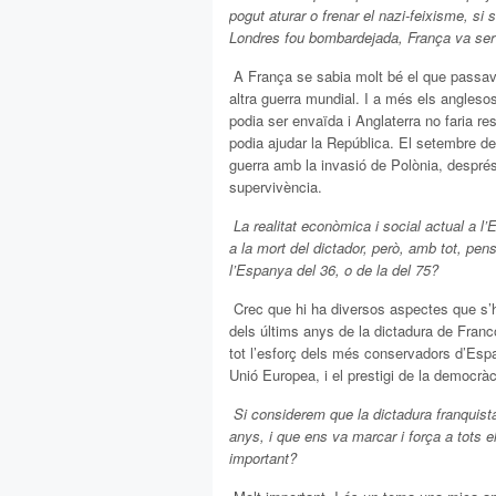
pogut aturar o frenar el nazi-feixisme, si
Londres fou bombardejada, França va s
 A França se sabia molt bé el que passav
altra guerra mundial. I a més els angleso
podia ser envaïda i Anglaterra no faria r
podia ajudar la República. El setembre de
guerra amb la invasió de Polònia, després 
supervivència.
 La realitat econòmica i social actual a l
a la mort del dictador, però, amb tot, pen
l’Espanya del 36, o de la del 75?
 Crec que hi ha diversos aspectes que s
dels últims anys de la dictadura de Franc
tot l’esforç dels més conservadors d’Esp
Unió Europea, i el prestigi de la democràci
 Si considerem que la dictadura franquis
anys, i que ens va marcar i força a tots
important?