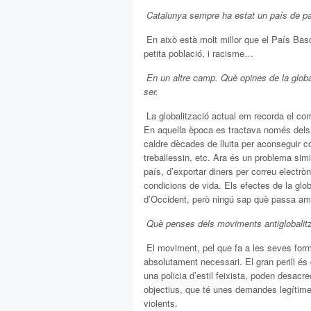
 Catalunya sempre ha estat un país de pas
 En això està molt millor que el País Bas
petita població, i racisme…
 En un altre camp. Què opines de la global
ser.
 La globalització actual em recorda el c
En aquella època es tractava només dels pr
caldre dècades de lluita per aconseguir co
treballessin, etc. Ara és un problema simil
país, d’exportar diners per correu electrò
condicions de vida. Els efectes de la glo
d’Occident, però ningú sap què passa amb l
 Què penses dels moviments antiglobalit
 El moviment, pel que fa a les seves for
absolutament necessari. El gran perill é
una policia d’estil feixista, poden desacre
objectius, que té unes demandes legítimes. 
violents.