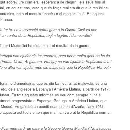
ut sobreviure com era l’esperança de Negrín i els seus fins al
 en aquest cas, crec que és força realista dir que la república
cràcies, com el maquis francès o el maquis italià. En aquest
e Franco.
ia fer-te. La intervenció estrangera a la Guerra Civil va ser
i en contra de la República, règim legítim i democràtic?
Hittler i Mussolini ha dictaminat el resultat de la guerra.
Portugal van ajudar els insurrectes, però per a molta gent no ho és
Estats Units, Anglaterra, França) no van ajudar la República fins i
’una altra van ajudar més els sublevats que la República. Per quin
istòria nord-americana, que es diu La neutralitat malèvola, és una
, etc. dels anglesos a Espanya i Amèrica Llatina, a partir de 1917;
ió Russa. En tots aquests informes es veu com sempre hi ha el
oviment progressista a Espanya, Portugal o Amèrica Llatina, que
Moscú. És gairebé un acudit quan parlen d’Azaña, l’any 1931,
b aquesta actitud s’entén que mai han valorat la República com un
rjudicar més tard, de cara a la Segona Guerra Mundial? No s’hagués