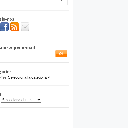
eix-nos
riu-te per e-mail
gories
ries
s