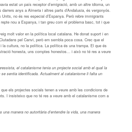
avia estat un país receptor d’emigració, amb un altre idioma, un
ls darrers anys a Almeria i altres parts d’Andalusia, és vergonyós.
ts Units, no és res especial d’Espanya. Però rebre immigrants
 repte nou a Espanya, i tan greu com el problema basc, tot i que
eig molt valor en la política local catalana. He donat suport i en
a Ciutadans pel Canvi, però em sembla poca cosa. Crec que el
 la cultura, no la política. La política és una trampa. El que és
istració honesta, uns comptes honestos… i això no té res a veure
ressista, el catalanisme tenia un projecte social amb el qual la
 se sentia identificada. Actualment al catalanisme li falta un
t que els projectes socials tenen a veure amb les condicions de
nts. I insisteixo que no té res a veure amb el catalanisme com a
és una manera no autoritària d’entendre la vida, una manera