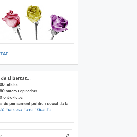
RTAT
 de Llibertat…
00
articles
80
autors i opinadors
0
entrevistes
s de pensament polític i social
de la
ió Francesc Ferrer i Guàrdia