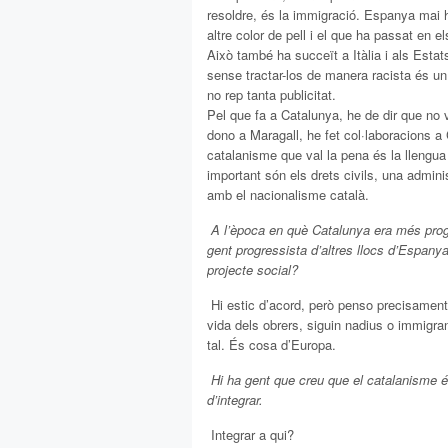
resoldre, és la immigració. Espanya mai h
altre color de pell i el que ha passat en e
Això també ha succeït a Itàlia i als Esta
sense tractar-los de manera racista és un
no rep tanta publicitat.
Pel que fa a Catalunya, he de dir que no v
dono a Maragall, he fet col·laboracions 
catalanisme que val la pena és la llengua i
important són els drets civils, una admin
amb el nacionalisme català.
 A l’època en què Catalunya era més prog
gent progressista d’altres llocs d’Espanya
projecte social?
 Hi estic d’acord, però penso precisamen
vida dels obrers, siguin nadius o immigra
tal. És cosa d’Europa.
 Hi ha gent que creu que el catalanisme 
d’integrar.
 Integrar a qui?