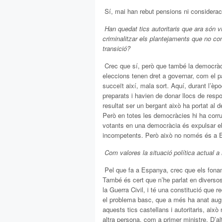
 Sí, mai han rebut pensions ni considerac
 Han quedat tics autoritaris que ara són 
criminalitzar els plantejaments que no co
transició?
 Crec que sí, però que també la democràc
eleccions tenen dret a governar, com el p
succeït així, mala sort. Aquí, durant l’èp
preparats i havien de donar llocs de resp
resultat ser un bergant això ha portat al des
Però en totes les democràcies hi ha corru
votants en una democràcia és expulsar e
incompetents. Però això no només és a E
 Com valores la situació política actual 
 Pel que fa a Espanya, crec que els fon
També és cert que n’he parlat en diverso
la Guerra Civil, i té una constitució que 
el problema basc, que a més ha anat aug
aquests tics castellans i autoritaris, això
altra persona, com a primer ministre. D’