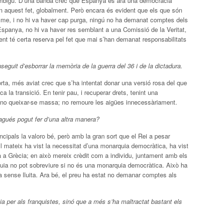
 ambigu. D’una banda crec que Espanya és ara una democràcia
 en aquest fet, globalment. Però encara és evident que els que són
uisme, i no hi va haver cap purga, ningú no ha demanat comptes dels
Espanya, no hi va haver res semblant a una Comissió de la Veritat,
t té certa reserva pel fet que mai s’han demanat responsabilitats
nseguit d’esborrar la memòria de la guerra del 36 i de la dictadura.
orta, més aviat crec que s’ha intentat donar una versió rosa del que
ca la transició. En tenir pau, i recuperar drets, tenint una
it no queixar-se massa; no remoure les aigües innecessàriament.
hagués pogut fer d’una altra manera?
incipals la valoro bé, però amb la gran sort que el Rei a pesar
ll mateix ha vist la necessitat d’una monarquia democràtica, ha vist
na a Grècia; en això mereix crèdit com a individu, juntament amb els
uia no pot sobreviure si no és una monarquia democràtica. Això ha
a sense lluita. Ara bé, el preu ha estat no demanar comptes als
stia per als franquistes, sinó que a més s’ha maltractat bastant els