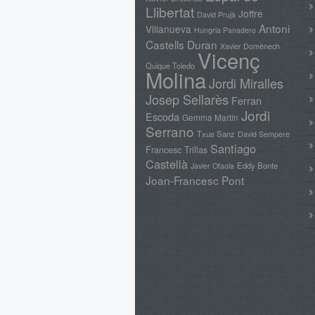
Llibertat
Joffre
David Prujà
Antoni
Villanueva
Hungria Panadero
Castells Duran
Xavier Domènech
Vicenç
Quique Toledo
Molina
Jordi Miralles
Josep Sellarès
Ferran
Jordi
Escoda
Gemma Martín
Serrano
Txus Sanz
David Sempere
Santiago
Francesc Trillas
Castellà
Eddy Bonte
Javier Otaola
Joan-Francesc Pont