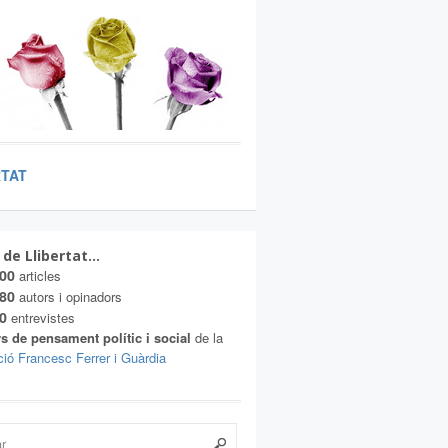
RTAT
 de Llibertat…
00
articles
80
autors i opinadors
0
entrevistes
s de pensament polític i social
de la
ió Francesc Ferrer i Guàrdia