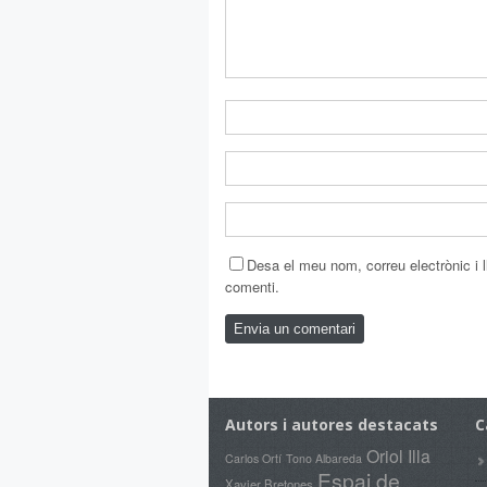
Desa el meu nom, correu electrònic i
comenti.
Autors i autores destacats
C
Oriol Illa
Carlos Ortí
Tono Albareda
Espai de
Xavier Bretones