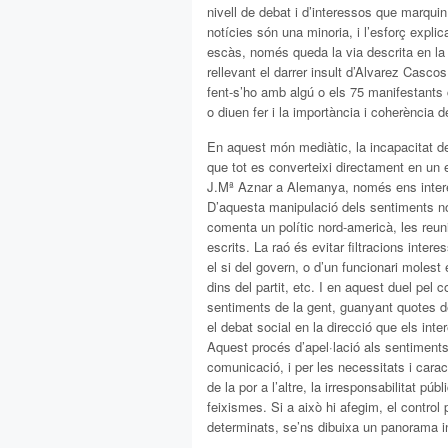
nivell de debat i d’interessos que marquin
notícies són una minoria, i l’esforç explic
escàs, només queda la via descrita en la p
rellevant el darrer insult d’Alvarez Cascos
fent-s’ho amb algú o els 75 manifestants c
o diuen fer i la importància i coherència 
En aquest món mediàtic, la incapacitat de 
que tot es converteixi directament en un e
J.Mª Aznar a Alemanya, només ens interes
D’aquesta manipulació dels sentiments 
comenta un polític nord-americà, les re
escrits. La raó és evitar filtracions inte
el si del govern, o d’un funcionari molest 
dins del partit, etc. I en aquest duel pel c
sentiments de la gent, guanyant quotes de 
el debat social en la direcció que els in
Aquest procés d’apel·lació als sentiments 
comunicació, i per les necessitats i carac
de la por a l’altre, la irresponsabilitat pú
feixismes. Si a això hi afegim, el contro
determinats, se’ns dibuixa un panorama i