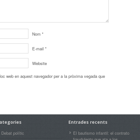
Nom
*
E-mail
*
Website
 lloc web en aquest navegador per a la pròxima vegada que
ategories
Entrades recents
Debat polític
El bautismo infantil: el contrato
fraudulento que ata a los