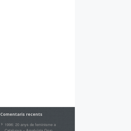
Comentaris recents
1996: 20 anys de feminisme a
Catalunya – Amalvígia Grup