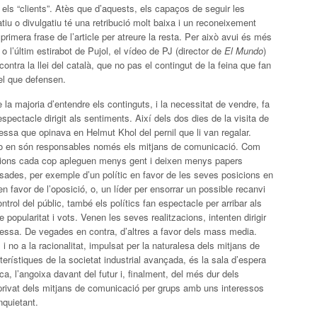
 els “clients”. Atès que d’aquests, els capaços de seguir les
atiu o divulgatiu té una retribució molt baixa i un reconeixement
rimera frase de l’article per atreure la resta. Per això avui és més
 o l’últim estirabot de Pujol, el vídeo de PJ (director de
El Mundo
)
ontra la llei del català, que no pas el contingut de la feina que fan
del que defensen.
la majoria d’entendre els continguts, i la necessitat de vendre, fa
spectacle dirigit als sentiments. Així dels dos dies de la visita de
sa que opinava en Helmut Khol del pernil que li van regalar.
no en són responsables només els mitjans de comunicació. Com
unions cada cop apleguen menys gent i deixen menys papers
ressades, per exemple d’un polític en favor de les seves posicions en
en favor de l’oposició, o, un líder per ensorrar un possible recanvi
ontrol del públic, també els polítics fan espectacle per arribar als
popularitat i vots. Venen les seves realitzacions, intenten dirigir
teressa. De vegades en contra, d’altres a favor dels mass media.
i no a la racionalitat, impulsat per la naturalesa dels mitjans de
terístiques de la societat industrial avançada, és la sala d’espera
blica, l’angoixa davant del futur i, finalment, del més dur dels
l privat dels mitjans de comunicació per grups amb uns interessos
nquietant.