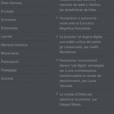
Drets Humans
menores de edad y falsifica
las estadísticas de fieles
Ecologia
Humanismo y autonomía
Economia
moral ante la Encíclica
Entrevistes
Magnifica Humanitas
Laïcitat
La joventut i el dogma digital:
una anàlisi crítica del pretès
Memòria històrica
gir conservador, per Judith
Membrives
Miscel·lània
Feminisme i comunicació
Participació
davant l’odi digital: estratègies
Pedagogia
per a una contraresposta
transformadora en temps de
Societat
desinformació, per Laura
Valverde
La croada d’Orbán per
adoctrinar la joventut, per
Gáspár Békés