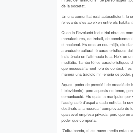
de la societat.
En una comunitat rural autosuficient, la c
rellevants s’estableixen entre els habitant
Quan la Revolució Industrial obre les co
manufactures, de treball, de coneixement,
el nacional. Es crea un nou mitjà, els dia
a producte cultural té característiques del
insistència en l’afirmació feta. Neix en 
mediàtic. També té les característiques de
que necessàriament fora de context, i es 
manera una tradició mil·lenària de poder, p
Aquest poder de pressió i de creació de la 
i televidents), però aquests no tenen, ge
comunicació. Els quals la manipulen per v
l’assignació d’espai a cada notícia, la se
destinats a la recerca i comprovació de l
qualsevol empresa privada, però que en aqu
poder que comporta.
D’altra banda, si els mass media estan so