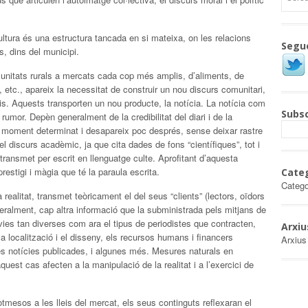
ultura és una estructura tancada en si mateixa, on les relacions
Segu
s, dins del municipi.
munitats rurals a mercats cada cop més amplis, d’aliments, de
 etc., apareix la necessitat de construir un nou discurs comunitari,
ris. Aquests transporten un nou producte, la notícia. La notícia com
Subsc
 rumor. Depèn generalment de la credibilitat del diari i de la
un moment determinat i desapareix poc després, sense deixar rastre
l discurs acadèmic, ja que cita dades de fons “científiques”, tot i
transmet per escrit en llenguatge culte. Aprofitant d’aquesta
restigi i màgia que té la paraula escrita.
Cate
Catego
realitat, transmet teòricament el del seus “clients” (lectors, oïdors
neralment, cap altra informació que la subministrada pels mitjans de
ies tan diverses com ara el tipus de periodistes que contracten,
Arxiu
va localització i el disseny, els recursos humans i financers
Arxius
es notícies publicades, i algunes més. Mesures naturals en
est cas afecten a la manipulació de la realitat i a l’exercici de
tmesos a les lleis del mercat, els seus continguts reflexaran el