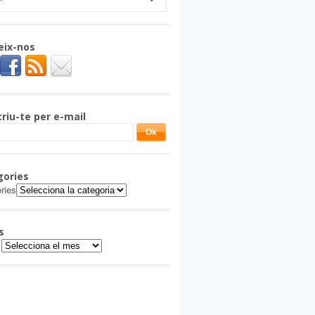
eix-nos
riu-te per e-mail
gories
ries
s