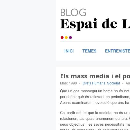
INICI
TEMES
ENTREVIST
Els mass media i el p
Març 1998
-
Drets Humans
,
Societat
-
Au
Que un gos mossegui un home no és notíc
per definir què és rellevant en periodism
Abans examinarem l’evolució que ens ha d
Cal partir del fet que la societat no és un
relacionen, als quals anomenem cultura. C
seus objectius i les seves necessitats m
mites, de narracions i de personatges tipus