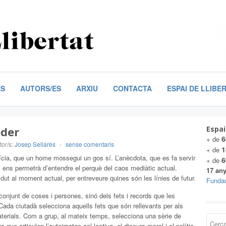
ES
AUTORS/ES
ARXIU
CONTACTA
ESPAI DE LLIBE
oder
Espai
6
+ de
tor/s:
Josep Sellarès
-
sense comentaris
1
+ de
ia, que un home mossegui un gos sí. L’anècdota, que es fa servir
6
+ de
e, ens permetrà d’entendre el perquè del caos mediàtic actual.
17 any
ut al moment actual, per entreveure quines són les línies de futur.
Fundac
 conjunt de coses i persones, sinó dels fets i records que les
ada ciutadà selecciona aquells fets que són rellevants per als
aterials. Com a grup, al mateix temps, selecciona una sèrie de
 que articulen l’autoimatge col·lectiva, el discurs moral i el polític