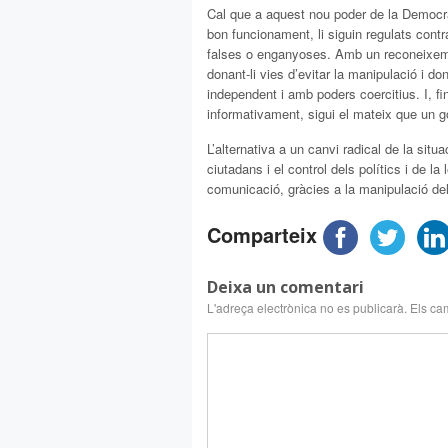
Cal que a aquest nou poder de la Democrà
bon funcionament, li siguin regulats cont
falses o enganyoses. Amb un reconeixemen
donant-li vies d’evitar la manipulació i do
independent i amb poders coercitius. I, fi
informativament, sigui el mateix que un g
L’alternativa a un canvi radical de la situa
ciutadans i el control dels polítics i de la
comunicació, gràcies a la manipulació dels
Comparteix
Deixa un comentari
L'adreça electrònica no es publicarà.
Els ca