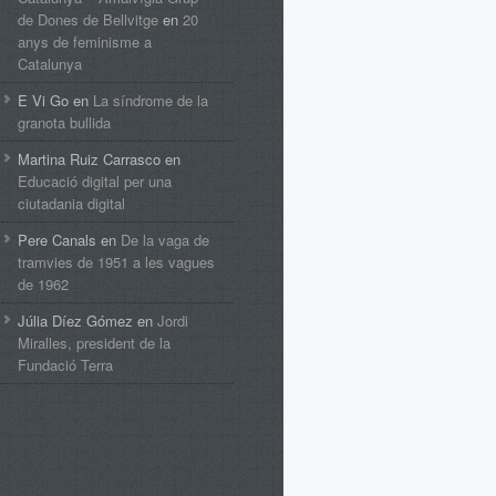
de Dones de Bellvitge
en
20
anys de feminisme a
Catalunya
E Vi Go
en
La síndrome de la
granota bullida
Martina Ruiz Carrasco
en
Educació digital per una
ciutadania digital
Pere Canals
en
De la vaga de
tramvies de 1951 a les vagues
de 1962
Júlia Díez Gómez
en
Jordi
Miralles, president de la
Fundació Terra