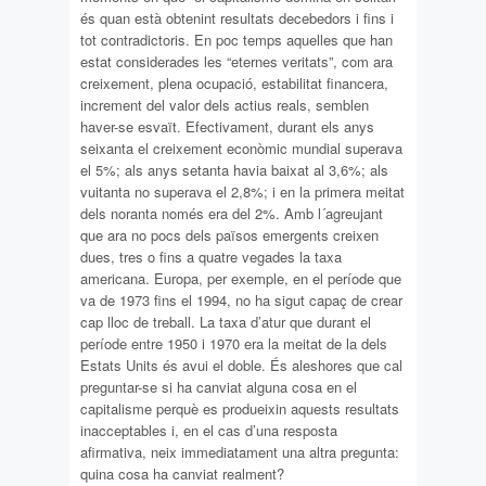
és quan està obtenint resultats decebedors i fins i
tot contradictoris. En poc temps aquelles que han
estat considerades les “eternes veritats”, com ara
creixement, plena ocupació, estabilitat financera,
increment del valor dels actius reals, semblen
haver-se esvaït. Efectivament, durant els anys
seixanta el creixement econòmic mundial superava
el 5%; als anys setanta havia baixat al 3,6%; als
vuitanta no superava el 2,8%; i en la primera meitat
dels noranta només era del 2%. Amb l´agreujant
que ara no pocs dels països emergents creixen
dues, tres o fins a quatre vegades la taxa
americana. Europa, per exemple, en el període que
va de 1973 fins el 1994, no ha sigut capaç de crear
cap lloc de treball. La taxa d’atur que durant el
període entre 1950 i 1970 era la meitat de la dels
Estats Units és avui el doble. És aleshores que cal
preguntar-se si ha canviat alguna cosa en el
capitalisme perquè es produeixin aquests resultats
inacceptables i, en el cas d’una resposta
afirmativa, neix immediatament una altra pregunta:
quina cosa ha canviat realment?