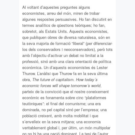
Al voltant d’aquestes preguntes alguns
economistes, arreu del món, miren de trobar
algunes respostes persuasives. Ho fan discutint en
termes analítics de qüestions teòriques; ho fan,
sobretot, als Estats Units. Aquests economistes,
que publiquen obres de diversa naturalesa, són en
la seva majoria de formació “liberal” (per diferenciar-
los dels conservadors i neoconservadors), però tots
amb l’objectiu d’activar un debat no limitat a la
professió, sinó amb una clara orientació de política
econòmica. Un d’aquests economistes és Lester
Thurow. L’anàlisi que Thurow fa en la seva última
obra,
The future of capitalism. How today´s
economic forces will shape tomorrow´s world
,
parteix de la convicció que el nostre coneixement
econòmic es fonamenta sobre cinc “plataformes
teutòniques”: el final del comunisme; una era
dominada, no pel capital sinó per l’empresa; una
població creixent, amb molta mobilitat i que
s’envelleix en la seva mitjana; una economia
veritablement global i, per últim, un món multipolar
on no hi ha una nació dominant. La tesi de l’autor