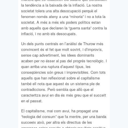
la tendència a la baixada de la inflació. La nostra
societat tolera una alta desocupació perquè el
fenomen només ateny a una “minoria” i no a tota la
societat. A més a més els poders polítics estan
amb aquells que declaren la “guerra santa” contra la
inflació, i no amb els desocupats.
Un dels punts centrals en l’anàlisi de Thurow més
convincent és el fet que molt sovint, i d’improvís,
sense cap advertiment, les idees dominants
acaben per no ésser al pas del progrés tecnològic. I
quan arriba una ruptura d’aquest tipus, les
conseqüències són greus i imprevisibles. Com tots
aquells que han reflexionat sobre el capitalisme
també ell nota que aquest és un sistema ple de
contradiccions. Però sembla que allò que el
caracteritza avui en dia és més greu que el succeït
en el passat.
El capitalisme, mai com avui, ha propagat una
“teologia del consum” que fa mentre, per una banda
succeeix això, per altra els directius de les
empreses estan cenyits a obtenir resultats positius