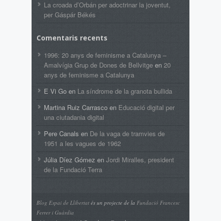
La croada d’Orbán per adoctrinar la joventut,
per Gáspár Békés
Comentaris recents
1996: 20 anys de feminisme a Catalunya –
Amalvígia Grup de Dones de Bellvitge
en
20
anys de feminisme a Catalunya
E Vi Go
en
La síndrome de la granota bullida
Martina Ruiz Carrasco
en
Educació digital per
una ciutadania digital
Pere Canals
en
De la vaga de tramvies de
1951 a les vagues de 1962
Júlia Díez Gómez
en
Jordi Miralles, president
de la Fundació Terra
Blog Espai de Llibertat
és un projecte de la
Fundació Francesc
Ferrer i Guàrdia