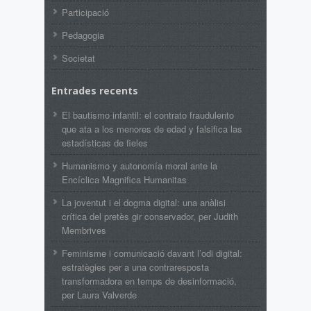
Participació
Pedagogia
Societat
Entrades recents
El bautismo infantil: el contrato fraudulento
que ata a los menores de edad y falsifica las
estadísticas de fieles
Humanismo y autonomía moral ante la
Encíclica Magnifica Humanitas
La joventut i el dogma digital: una anàlisi
crítica del pretès gir conservador, per Judith
Membrives
Feminisme i comunicació davant l’odi digital:
estratègies per a una contraresposta
transformadora en temps de desinformació,
per Laura Valverde