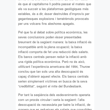
és que al capitalisme li podria passar el mateix que
els va succeir a les plataformes geològiques més
estables, és a dir, ésser destruïdes d’improvís per
gegantesques explosions i terratrèmols provocats
per uns volcans fins aleshores apagats.
Pel que fa al debat sobre política econòmica, les
seves conclusions poden ésser presentades
breument de la següent manera: la baixa inflació és
incompatible amb la plena ocupació; la baixa
inflació comporta de fet una reducció dels salaris.
Els bancs centrals pensen reduir la inflació amb
una rígida política econòmica. Però no és això,
utilitzant l’experiència americana del 1994, Thurow
conclou que tan sols una alta desocupació és
capaç d’obtenir aquest efecte. Els bancs centrals
serien simplement víctimes en busca de la seva
“credibilitat”, seguint el mite del Bundesbank.
Per tant la seqüència dels esdeveniments operaria
com un procés circular i seria la següent: l’alta
desocupació és necessària per batre la inflació, de
manera que es redueixen els salaris que consoliden