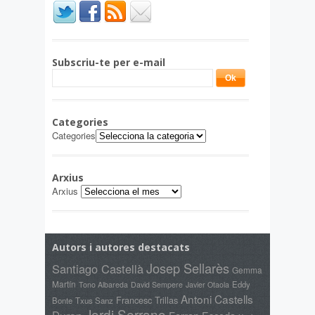
Subscriu-te per e-mail
Categories
Categories
Arxius
Arxius
Autors i autores destacats
Josep Sellarès
Santiago Castellà
Gemma
Martín
Eddy
Tono Albareda
David Sempere
Javier Otaola
Antoni Castells
Francesc Trillas
Bonte
Txus Sanz
Jordi Serrano