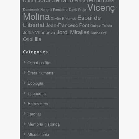
Duran
Ferran Escoda
Xavier
Vicenç
Domènech
David Prujà
Hungria Panadero
Molina
Espai de
Xavier Bretones
Llibertat
Joan-Francesc Pont
Quique Toledo
Jordi Miralles
Joffre Villanueva
Carlos Ortí
Oriol Illa
Categories
Debat polític
Drets Humans
Ecologia
Economia
Entrevistes
Laïcitat
Memòria històrica
Miscel·lània