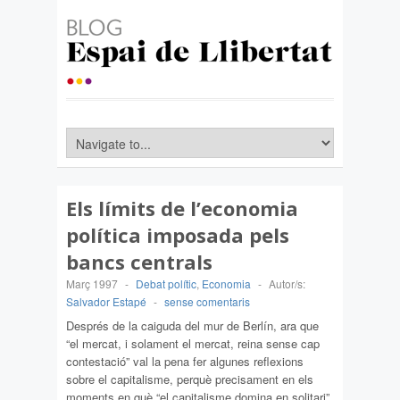
Els límits de l’economia
política imposada pels
bancs centrals
Març 1997
-
Debat polític
,
Economia
-
Autor/s:
Salvador Estapé
-
sense comentaris
Després de la caiguda del mur de Berlín, ara que
“el mercat, i solament el mercat, reina sense cap
contestació” val la pena fer algunes reflexions
sobre el capitalisme, perquè precisament en els
moments en què “el capitalisme domina en solitari”