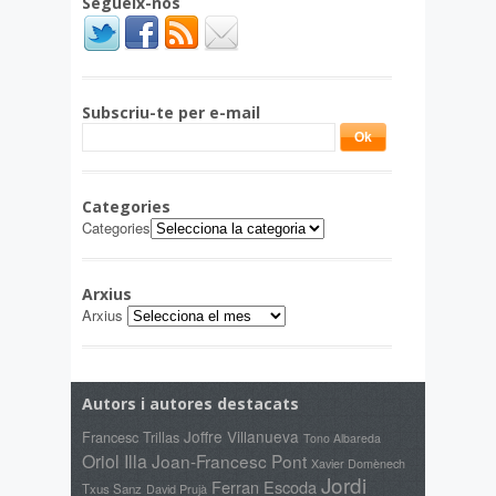
Segueix-nos
Subscriu-te per e-mail
Categories
Categories
Arxius
Arxius
Autors i autores destacats
Joffre Villanueva
Francesc Trillas
Tono Albareda
Oriol Illa
Joan-Francesc Pont
Xavier Domènech
Jordi
Ferran Escoda
Txus Sanz
David Prujà