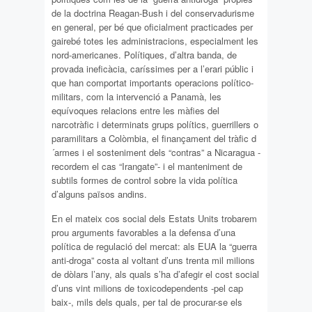
de la doctrina Reagan-Bush i del conservadurisme
en general, per bé que oficialment practicades per
gairebé totes les administracions, especialment les
nord-americanes. Polítiques, d’altra banda, de
provada ineficàcia, caríssimes per a l’erari públic i
que han comportat importants operacions político-
militars, com la intervenció a Panamà, les
equívoques relacions entre les màfies del
narcotràfic i determinats grups polítics, guerrillers o
paramilitars a Colòmbia, el finançament del tràfic d
´armes i el sosteniment dels “contras” a Nicaragua -
recordem el cas “Irangate”- i el manteniment de
subtils formes de control sobre la vida política
d’alguns països andins.
En el mateix cos social dels Estats Units trobarem
prou arguments favorables a la defensa d’una
política de regulació del mercat: als EUA la “guerra
anti-droga” costa al voltant d’uns trenta mil milions
de dòlars l’any, als quals s’ha d’afegir el cost social
d’uns vint milions de toxicodependents -pel cap
baix-, mils dels quals, per tal de procurar-se els