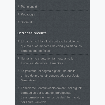
Participació
Pedagogia
Societat
Entrades recents
El bautismo infantil: el contrato fraudulento
que ata a los menores de edad y falsifica las
estadísticas de fieles
Humanismo y autonomía moral ante la
Encíclica Magnifica Humanitas
La joventut i el dogma digital: una anàlisi
crítica del pretès gir conservador, per Judith
Membrives
Feminisme i comunicació davant l’odi digital:
estratègies per a una contraresposta
transformadora en temps de desinformació,
per Laura Valverde