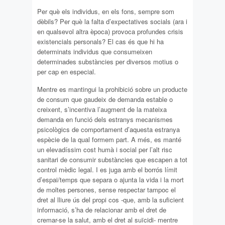
Per què els individus, en els fons, sempre som
dèbils? Per què la falta d’expectatives socials (ara i
en qualsevol altra època) provoca profundes crisis
existencials personals? El cas és que hi ha
determinats individus que consumeixen
determinades substàncies per diversos motius o
per cap en especial.
Mentre es mantingui la prohibició sobre un producte
de consum que gaudeix de demanda estable o
creixent, s’incentiva l’augment de la mateixa
demanda en funció dels estranys mecanismes
psicològics de comportament d’aquesta estranya
espècie de la qual formem part. A més, es manté
un elevadíssim cost humà i social per l’alt risc
sanitari de consumir substàncies que escapen a tot
control mèdic legal. I es juga amb el borrós límit
d’espai/temps que separa o ajunta la vida i la mort
de moltes persones, sense respectar tampoc el
dret al lliure ús del propi cos -que, amb la suficient
informació, s’ha de relacionar amb el dret de
cremar-se la salut, amb el dret al suïcidi- mentre