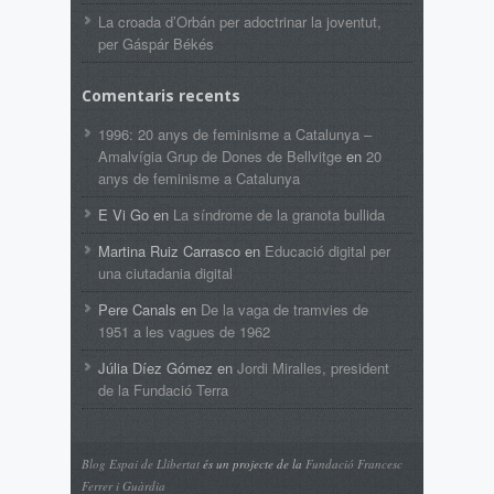
La croada d’Orbán per adoctrinar la joventut,
per Gáspár Békés
Comentaris recents
1996: 20 anys de feminisme a Catalunya –
Amalvígia Grup de Dones de Bellvitge
en
20
anys de feminisme a Catalunya
E Vi Go
en
La síndrome de la granota bullida
Martina Ruiz Carrasco
en
Educació digital per
una ciutadania digital
Pere Canals
en
De la vaga de tramvies de
1951 a les vagues de 1962
Júlia Díez Gómez
en
Jordi Miralles, president
de la Fundació Terra
Blog Espai de Llibertat
és un projecte de la
Fundació Francesc
Ferrer i Guàrdia