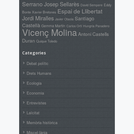
Serrano
Josep Sellarès
Eddy
David Sempere
Espai de Llibertat
Bonte
Xavier Bretones
Jordi Miralles
Santiago
Javier Otaola
Castellà
Gemma Martín
Carlos Ortí
Hungria Panadero
Vicenç Molina
Antoni Castells
Duran
Quique Toledo
Categories
Debat polític
Drets Humans
Ecologia
Economia
Entrevistes
Laïcitat
Memòria històrica
Miscel·lània