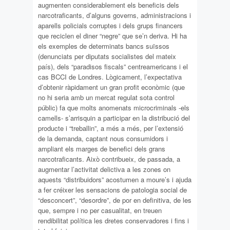
augmenten considerablement els beneficis dels
narcotraficants, d’alguns governs, administracions i
aparells policials corruptes i dels grups financers
que reciclen el diner “negre” que se’n deriva. Hi ha
els exemples de determinats bancs suïssos
(denunciats per diputats socialistes del mateix
país), dels “paradisos fiscals” centreamericans i el
cas BCCI de Londres. Lògicament, l’expectativa
d’obtenir ràpidament un gran profit econòmic (que
no hi seria amb un mercat regulat sota control
públic) fa que molts anomenats microcriminals -els
camells- s’arrisquin a participar en la distribució del
producte i “treballin”, a més a més, per l’extensió
de la demanda, captant nous consumidors i
ampliant els marges de benefici dels grans
narcotraficants. Això contribueix, de passada, a
augmentar l’activitat delictiva a les zones on
aquests “distribuidors” acostumen a moure’s i ajuda
a fer créixer les sensacions de patologia social de
“desconcert”, “desordre”, de por en definitiva, de les
que, sempre i no per casualitat, en treuen
rendibilitat política les dretes conservadores i fins i