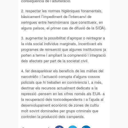
conseqüència de l’adulteració.
2. respectar les normes higièniques fonamentals,
bàsicament l’impediment de l’intercanvi de
xeringues entre heroïnòmans (que constitueix, en
alguns països, el primer cas de difusió de la SIDA).
3. augmentar la possibilitat d’apropar o reintegrar a
la vida social individus marginats, incentivant els
programes de reinserció que algunes institucions ja
porten a terme i ampliant la comprensió i integració
dels afectats per part de la societat civil.
4. fer desaparèixer els beneficis de les màfies del
narcotràfic i l’actuació corrupta d’alguns cossos
policials que hi treballen en connivència i, a més,
destinar els recursos actualment dedicats a la
repressió -pensem en les xifres només als EUA- a
la recuperació dels toxicodependents i a l’ajuda al
desenvolupament econòmic de zones de cultiu
molt sovint dominades per grups criminals que
controlen la producció dels camperols.