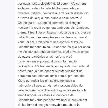
per casa nostra electricitat. El corrent d’electrons
és la suma de tota l’electricitat generada per
diversos mitjans i volcada a la xarxa de distribució
a través de la qual ens arriba a casa nostra. A
Catalunya el 78% de l’electricitat és d’origen
nuclear i la resta es genera amb centrals tèrmiques
cremant fuel i desembassant aigua de grans preses
hidràuliques. Les energies renovables, com ara el
vent i el sol, amb prou feines aporten el 2% de
l’electricitat consumida. La certesa és que per cada
kw d’electricitat que consumim, o bé enviem tones
de gasos carbònics a l’atmosfera, o bé
incrementem el potencial de contaminació
radioactiva. D’altra banda, en aquests moments, el
nostre país ja s’ha apartat substancialment de
compromisos internacionals com el protocol de
Kioto per reduir les emissions tòxiques a
l’atmosfera i que, a més, són responsables de
l’efecte hivernacle. Davant d’aquestes realitats la
Unió Europea va establir el concepte de
l’electricitat verda per desenvolupar el creixement
de les fonts d’energia renovable mercès a la