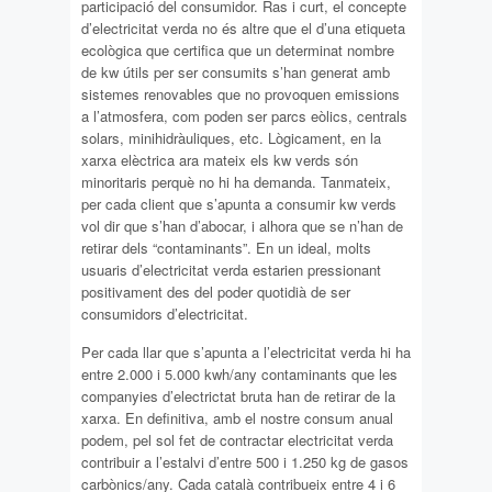
participació del consumidor. Ras i curt, el concepte
d’electricitat verda no és altre que el d’una etiqueta
ecològica que certifica que un determinat nombre
de kw útils per ser consumits s’han generat amb
sistemes renovables que no provoquen emissions
a l’atmosfera, com poden ser parcs eòlics, centrals
solars, minihidràuliques, etc. Lògicament, en la
xarxa elèctrica ara mateix els kw verds són
minoritaris perquè no hi ha demanda. Tanmateix,
per cada client que s’apunta a consumir kw verds
vol dir que s’han d’abocar, i alhora que se n’han de
retirar dels “contaminants”. En un ideal, molts
usuaris d’electricitat verda estarien pressionant
positivament des del poder quotidià de ser
consumidors d’electricitat.
Per cada llar que s’apunta a l’electricitat verda hi ha
entre 2.000 i 5.000 kwh/any contaminants que les
companyies d’electrictat bruta han de retirar de la
xarxa. En definitiva, amb el nostre consum anual
podem, pel sol fet de contractar electricitat verda
contribuir a l’estalvi d’entre 500 i 1.250 kg de gasos
carbònics/any. Cada català contribueix entre 4 i 6