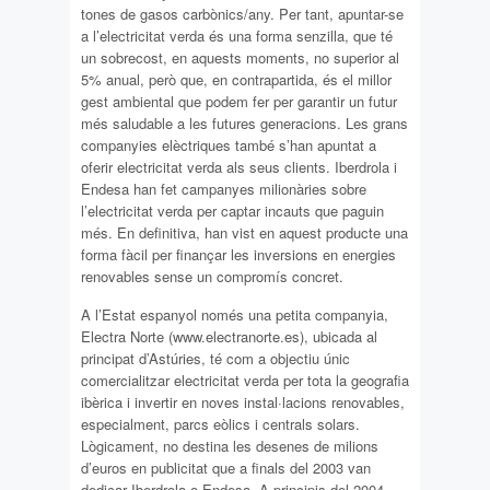
tones de gasos carbònics/any. Per tant, apuntar-se
a l’electricitat verda és una forma senzilla, que té
un sobrecost, en aquests moments, no superior al
5% anual, però que, en contrapartida, és el millor
gest ambiental que podem fer per garantir un futur
més saludable a les futures generacions. Les grans
companyies elèctriques també s’han apuntat a
oferir electricitat verda als seus clients. Iberdrola i
Endesa han fet campanyes milionàries sobre
l’electricitat verda per captar incauts que paguin
més. En definitiva, han vist en aquest producte una
forma fàcil per finançar les inversions en energies
renovables sense un compromís concret.
A l’Estat espanyol només una petita companyia,
Electra Norte (www.electranorte.es), ubicada al
principat d’Astúries, té com a objectiu únic
comercialitzar electricitat verda per tota la geografia
ibèrica i invertir en noves instal·lacions renovables,
especialment, parcs eòlics i centrals solars.
Lògicament, no destina les desenes de milions
d’euros en publicitat que a finals del 2003 van
dedicar Iberdrola o Endesa. A principis del 2004