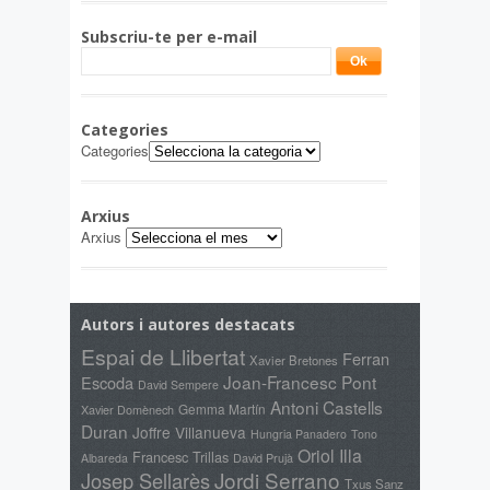
Subscriu-te per e-mail
Categories
Categories
Arxius
Arxius
Autors i autores destacats
Espai de Llibertat
Ferran
Xavier Bretones
Joan-Francesc Pont
Escoda
David Sempere
Antoni Castells
Gemma Martín
Xavier Domènech
Duran
Joffre Villanueva
Hungria Panadero
Tono
Oriol Illa
Francesc Trillas
David Prujà
Albareda
Jordi Serrano
Josep Sellarès
Txus Sanz