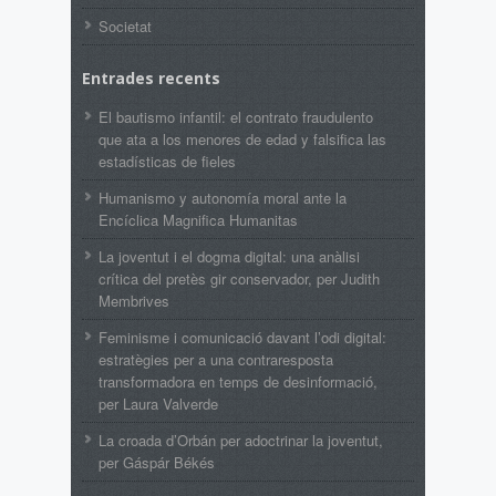
Societat
Entrades recents
El bautismo infantil: el contrato fraudulento
que ata a los menores de edad y falsifica las
estadísticas de fieles
Humanismo y autonomía moral ante la
Encíclica Magnifica Humanitas
La joventut i el dogma digital: una anàlisi
crítica del pretès gir conservador, per Judith
Membrives
Feminisme i comunicació davant l’odi digital:
estratègies per a una contraresposta
transformadora en temps de desinformació,
per Laura Valverde
La croada d’Orbán per adoctrinar la joventut,
per Gáspár Békés