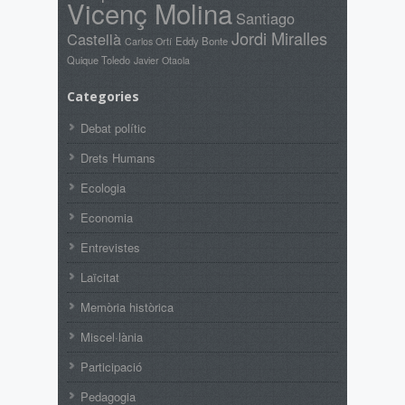
Vicenç Molina
Santiago
Jordi Miralles
Castellà
Eddy Bonte
Carlos Ortí
Quique Toledo
Javier Otaola
Categories
Debat polític
Drets Humans
Ecologia
Economia
Entrevistes
Laïcitat
Memòria històrica
Miscel·lània
Participació
Pedagogia