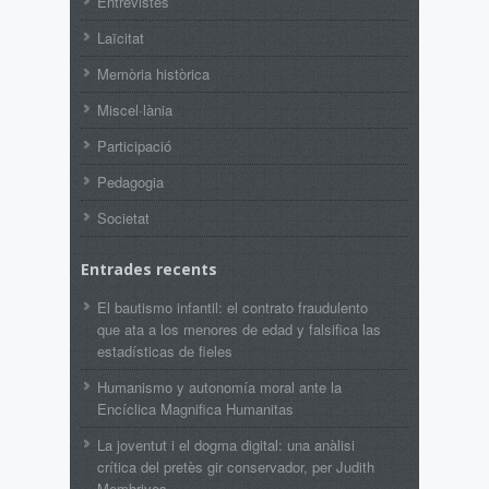
Entrevistes
Laïcitat
Memòria històrica
Miscel·lània
Participació
Pedagogia
Societat
Entrades recents
El bautismo infantil: el contrato fraudulento
que ata a los menores de edad y falsifica las
estadísticas de fieles
Humanismo y autonomía moral ante la
Encíclica Magnifica Humanitas
La joventut i el dogma digital: una anàlisi
crítica del pretès gir conservador, per Judith
Membrives