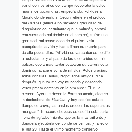
ver si con los aires del campo recobraba la salud;
más a los pocos días, empeorando, volviose a
Madrid donde residía. Según refiere en el prólogo
del
Persiles
(aunque no hacemos gran caso del
diagnóstico del estudiante que le saludó y abrazó
entusiasmado hallándole en el camino), sufría una
gran sed, hallábase decaído el pulso, veía
escapársele la vida y hasta fijaba su muerte para
de allá pocos días. “Mi vida se va acabando, le dijo
al estudiante, y al paso de las efemérides de mis
pulsos, que a más tardar acabarán su carrera este
domingo, acabaré yo la de mi vida. Adios gracias;
adios donaires; adios, regocijados amigos, dice
después, que yo me voy muriendo y deseando
veros presto contento en la otra vida.” El 19 le
olearon “Ayer me dieron la Extremaunción, dice en
la dedicatoria del
Persiles
, y hoy escribo ésta el
tiempo es breve, las ánsias crecen, las esperanzas
menguan”. Empeoró después de escrita esta carta
llena de agradecimiento, que es la más brillante y
duradera ejecutoria del conde de Lemos, y falleció
el día 23. Hasta el útimo momento conservó