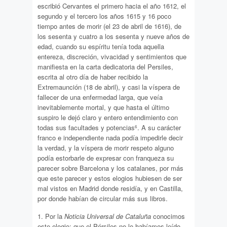
escribió Cervantes el primero hacia el año 1612, el
segundo y el tercero los años 1615 y 16 poco
tiempo antes de morir (el 23 de abril de 1616), de
los sesenta y cuatro a los sesenta y nueve años de
edad, cuando su espíritu tenía toda aquella
entereza, discreción, vivacidad y sentimientos que
manifiesta en la carta dedicatoria del Persiles,
escrita al otro día de haber recibido la
Extremaunción (18 de abril), y casi la víspera de
fallecer de una enfermedad larga, que veía
inevitablemente mortal, y que hasta el último
suspiro le dejó claro y entero entendimiento con
todas sus facultades y potencias
. A su carácter
6
franco e independiente nada podía impedirle decir
la verdad, y la víspera de morir respeto alguno
podía estorbarle de expresar con franqueza su
parecer sobre Barcelona y los catalanes, por más
que este parecer y estos elogios hubiesen de ser
mal vistos en Madrid donde residía, y en Castilla,
por donde habían de circular más sus libros.
1. Por la
Noticia Universal de Cataluña
conocimos
este elogio: que el Pérsiles no lo habíamos leído.