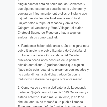
ningún escritor catalán habló mal de Cervantes y
que algunos escritores castellanos le zahirieron y
denigraron injustamente, entre ellos el indigno que
bajo el pseudónimo de Avellaneda escribió el
Quijote falso o torpe, el fanático y envidioso
Góngora, el vanidoso y fátuo Villegas, el burlón
Cristobal Suarez de Figueroa y hasta algunos
amigos falsos como Espinel.
5. Parécenos haber leído años atrás en alguna obra
sobre Barcelona o sobre literatura de Cataluña, el
título de una traducción catalana del Quijote,
publicada pocos años después de la primera
edición castellana. Agradeceríamos que alguien
fijase más esta idea, si no andamos equivocados y
no confundimos la de dicha traducción con la
traducción catalana de alguna otra obra menor.
6. Como ya se ve en la dedicatoria de la segunda
parte del
Quijote
, en octubre de 1615 Cervantes ya
estaba enfermo. Pasó mal el invierno, y en 2 de
abril del año 16 se marchó a un pueblo llamado
Esquivías, donde vivía la familia de su esposa, a