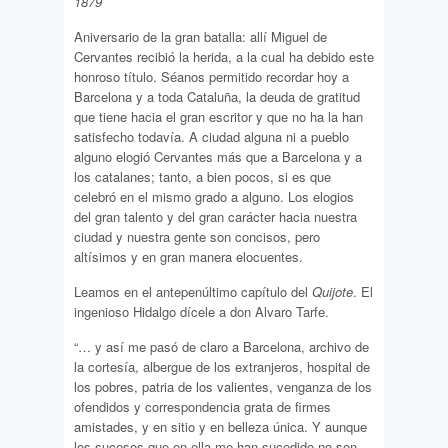
1879
Aniversario de la gran batalla: allí Miguel de
Cervantes recibió la herida, a la cual ha debido este
honroso título. Séanos permitido recordar hoy a
Barcelona y a toda Cataluña, la deuda de gratitud
que tiene hacia el gran escritor y que no ha la han
satisfecho todavía. A ciudad alguna ni a pueblo
alguno elogió Cervantes más que a Barcelona y a
los catalanes; tanto, a bien pocos, si es que
celebró en el mismo grado a alguno. Los elogios
del gran talento y del gran carácter hacia nuestra
ciudad y nuestra gente son concisos, pero
altísimos y en gran manera elocuentes.
Leamos en el antepenúltimo capítulo del
Quijote
. El
ingenioso Hidalgo dícele a don Alvaro Tarfe.
“… y así me pasó de claro a Barcelona, archivo de
la cortesía, albergue de los extranjeros, hospital de
los pobres, patria de los valientes, venganza de los
ofendidos y correspondencia grata de firmes
amistades, y en sitio y en belleza única. Y aunque
los sucesos que en ella me han sucedido no son