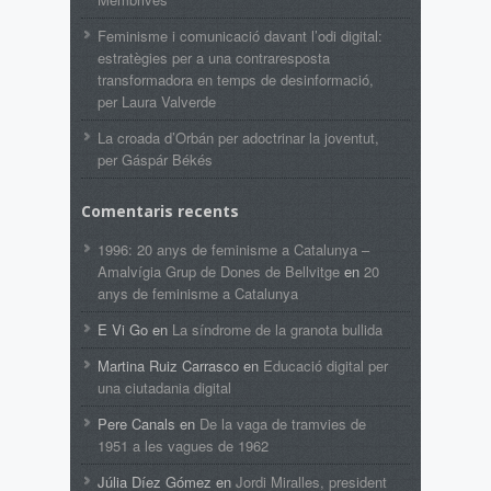
Feminisme i comunicació davant l’odi digital:
estratègies per a una contraresposta
transformadora en temps de desinformació,
per Laura Valverde
La croada d’Orbán per adoctrinar la joventut,
per Gáspár Békés
Comentaris recents
1996: 20 anys de feminisme a Catalunya –
Amalvígia Grup de Dones de Bellvitge
en
20
anys de feminisme a Catalunya
E Vi Go
en
La síndrome de la granota bullida
Martina Ruiz Carrasco
en
Educació digital per
una ciutadania digital
Pere Canals
en
De la vaga de tramvies de
1951 a les vagues de 1962
Júlia Díez Gómez
en
Jordi Miralles, president