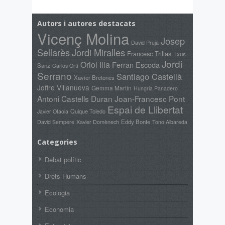
Autors i autores destacats
Vicenç Molina
Josep
David Prujà
Sellarès
Jordi Miralles
Francesc Trillas
Txus
Jordi
Oriol Illa
Ferran Escoda
Sanz
Carlos Ortí
Serrano
Santiago Castellà
Xavier Bretones
Joffre Villanueva
Gemma Martín
Hungria Panadero
Antoni Castells Duran
Joan-Francesc Pont
Espai de Llibertat
Quique Toledo
Javier Otaola
Xavier Domènech
Eddy Bonte
David Sempere
Tono Albareda
Categories
Debat polític
Drets Humans
Ecologia
Economia