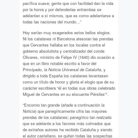
pacífica suave; gente que con facilidad dan la vida
por la honra y por defenderlas entrambas se
adelantan a si mismos, que es como adelantarse a
todas las naciones del mundo…”
Hoy serían muy exagerados estos bellos elogios.
Ni los catalanes ni Barcelona atesoran las prendas
que Cervantes hallaba en los locales contra el
gobierno absolutista y centralizador del conde
Olivares, ministro de Felipe IV (1640) dio ocasión a
que en un libro notable escrito a favor del
Principado,
la Noticia Universal de Cataluña
, y
dirigido a toda España los catalanes levantasen
como un título de honor y gloria el elogio que de su
carácter escribiera “él en todas sus obras celebrado
Miguel de Cervantes en su elocuente Pérsiles”
.
1
“Encomio tan grande (añade a continuación
la
Noticia
) que panegíricamente cifra las mayores
prendas de los catalanes; panegírico tan realzado
que se adelante a los favores más colmados que
de extraños autores ha recibido Cataluña y siendo
el autor castellano, se quiten todas las sospechas