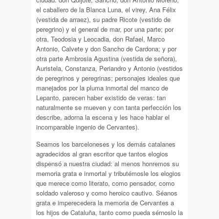
el caballero de la Blanca Luna, el virey, Ana Félix
(vestida de arraez), su padre Ricote (vestido de
peregrino) y el general de mar, por una parte; por
otra, Teodosia y Leocadia, don Rafael, Marco
Antonio, Calvete y don Sancho de Cardona; y por
otra parte Ambrosia Agustina (vestida de señora),
Auristela, Constanza, Periandro y Antonio (vestidos
de peregrinos y peregrinas; personajes ideales que
manejados por la pluma inmortal del manco de
Lepanto, parecen haber existido de veras: tan
naturalmente se mueven y con tanta perfección los
describe, adorna la escena y les hace hablar el
incomparable ingenio de Cervantes).
Seamos los barceloneses y los demás catalanes
agradecidos al gran escritor que tantos elogios
dispensó a nuestra ciudad: al menos honremos su
memoria grata e inmortal y tributémosle los elogios
que merece como literato, como pensador, como
soldado valeroso y como heroico cautivo. Séanos
grata e imperecedera la memoria de Cervantes a
los hijos de Cataluña, tanto como pueda sérnoslo la