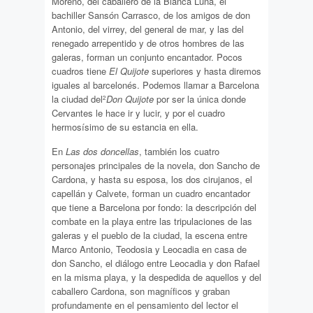
Moreno, del caballero de la Blanca Luna, el
bachiller Sansón Carrasco, de los amigos de don
Antonio, del virrey, del general de mar, y las del
renegado arrepentido y de otros hombres de las
galeras, forman un conjunto encantador. Pocos
cuadros tiene
El Quijote
superiores y hasta diremos
iguales al barcelonés. Podemos llamar a Barcelona
la ciudad del
Don Quijote
por ser la única donde
2
Cervantes le hace ir y lucir, y por el cuadro
hermosísimo de su estancia en ella.
En
Las dos doncellas
, también los cuatro
personajes principales de la novela, don Sancho de
Cardona, y hasta su esposa, los dos cirujanos, el
capellán y Calvete, forman un cuadro encantador
que tiene a Barcelona por fondo: la descripción del
combate en la playa entre las tripulaciones de las
galeras y el pueblo de la ciudad, la escena entre
Marco Antonio, Teodosia y Leocadia en casa de
don Sancho, el diálogo entre Leocadia y don Rafael
en la misma playa, y la despedida de aquellos y del
caballero Cardona, son magníficos y graban
profundamente en el pensamiento del lector el