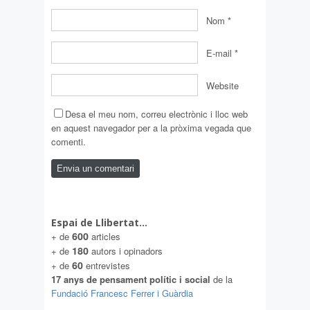
Nom
*
E-mail
*
Website
Desa el meu nom, correu electrònic i lloc web
en aquest navegador per a la pròxima vegada que
comenti.
Espai de Llibertat…
600
+ de
articles
180
+ de
autors i opinadors
60
+ de
entrevistes
17 anys de pensament polític i social
de la
Fundació Francesc Ferrer i Guàrdia