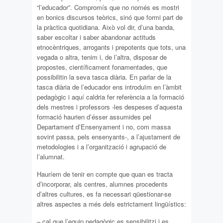
“l’educador”. Compromís que no només es mostri
en bonics discursos teòrics, sinó que formi part de
la pràctica quotidiana. Això vol dir, d’una banda,
saber escoltar i saber abandonar actituds
etnocèntriques, arrogants i prepotents que tots, una
vegada o altra, tenim i, de l’altra, disposar de
propostes, científicament fonamentades, que
possibilitin la seva tasca diària. En parlar de la
tasca diària de l’educador ens introduïm en l’àmbit
pedagògic i aquí caldria fer referència a la formació
dels mestres i professors -les despeses d’aquesta
formació haurien d’ésser assumides pel
Departament d’Ensenyament i no, com massa
sovint passa, pels ensenyants-, a l’ajustament de
metodologies i a l’organització i agrupació de
l’alumnat.
Hauríem de tenir en compte que quan es tracta
d’incorporar, als centres, alumnes procedents
d’altres cultures, es fa necessari qüestionar-se
altres aspectes a més dels estrictament lingüístics:
– cal que l’equip pedagògic es sensibilitzi i es