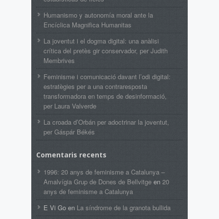
Humanismo y autonomía moral ante la
Encíclica Magnifica Humanitas
La joventut i el dogma digital: una anàlisi
crítica del pretès gir conservador, per Judith
Membrives
Feminisme i comunicació davant l’odi digital:
estratègies per a una contraresposta
transformadora en temps de desinformació,
per Laura Valverde
La croada d’Orbán per adoctrinar la joventut,
per Gáspár Békés
Comentaris recents
1996: 20 anys de feminisme a Catalunya –
Amalvígia Grup de Dones de Bellvitge
en
20
anys de feminisme a Catalunya
E Vi Go
en
La síndrome de la granota bullida