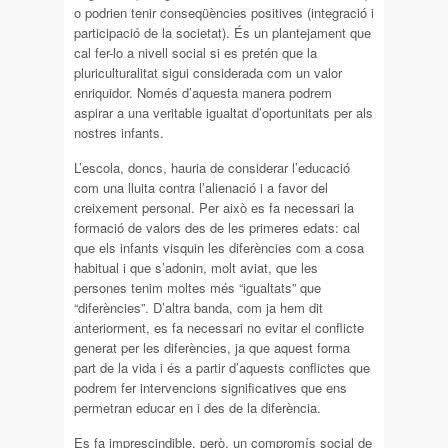
o podrien tenir conseqüències positives (integració i
participació de la societat). És un plantejament que
cal fer-lo a nivell social si es pretén que la
pluriculturalitat sigui considerada com un valor
enriquidor. Només d’aquesta manera podrem
aspirar a una veritable igualtat d’oportunitats per als
nostres infants.
L’escola, doncs, hauria de considerar l’educació
com una lluita contra l’alienació i a favor del
creixement personal. Per això es fa necessari la
formació de valors des de les primeres edats: cal
que els infants visquin les diferències com a cosa
habitual i que s’adonin, molt aviat, que les
persones tenim moltes més “igualtats” que
“diferències”. D’altra banda, com ja hem dit
anteriorment, es fa necessari no evitar el conflicte
generat per les diferències, ja que aquest forma
part de la vida i és a partir d’aquests conflictes que
podrem fer intervencions significatives que ens
permetran educar en i des de la diferència.
Es fa imprescindible, però, un compromís social de