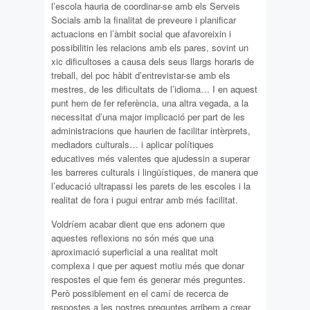
l’escola hauria de coordinar-se amb els Serveis
Socials amb la finalitat de preveure i planificar
actuacions en l’àmbit social que afavoreixin i
possibilitin les relacions amb els pares, sovint un
xic dificultoses a causa dels seus llargs horaris de
treball, del poc hàbit d’entrevistar-se amb els
mestres, de les dificultats de l’idioma… I en aquest
punt hem de fer referència, una altra vegada, a la
necessitat d’una major implicació per part de les
administracions que haurien de facilitar intèrprets,
mediadors culturals… i aplicar polítiques
educatives més valentes que ajudessin a superar
les barreres culturals i lingüístiques, de manera que
l’educació ultrapassi les parets de les escoles i la
realitat de fora i pugui entrar amb més facilitat.
Voldríem acabar dient que ens adonem que
aquestes reflexions no són més que una
aproximació superficial a una realitat molt
complexa i que per aquest motiu més que donar
respostes el que fem és generar més preguntes.
Però possiblement en el camí de recerca de
respostes a les nostres preguntes arribem a crear