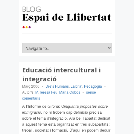
Educació intercultural i
integració
Març 2000
-
Drets Humans
,
Laïcitat
,
Pedagogia
-
Autor/s:
M.Teresa Feu
,
Maria Cobos
-
sense
comentaris
A l’Informe de Girona: C
inquanta propostes sobre
immigració
, no hi trobem cap definició precisa
sobre el tema d’integració. Ara bé, l’apartat dedicat
a aquest tema està organitzat en tres subapartats:
treball, societat i formació. D’aquí en podem deduir