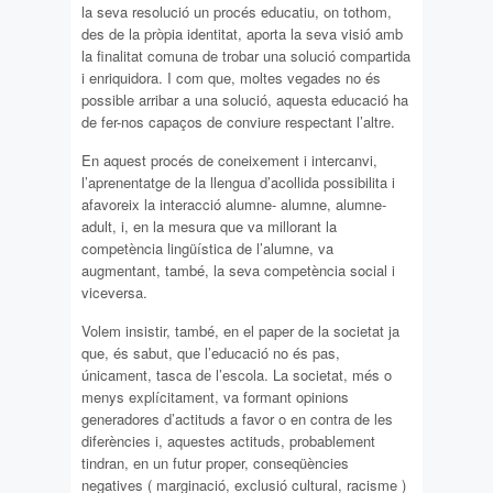
la seva resolució un procés educatiu, on tothom,
des de la pròpia identitat, aporta la seva visió amb
la finalitat comuna de trobar una solució compartida
i enriquidora. I com que, moltes vegades no és
possible arribar a una solució, aquesta educació ha
de fer-nos capaços de conviure respectant l’altre.
En aquest procés de coneixement i intercanvi,
l’aprenentatge de la llengua d’acollida possibilita i
afavoreix la interacció alumne- alumne, alumne-
adult, i, en la mesura que va millorant la
competència lingüística de l’alumne, va
augmentant, també, la seva competència social i
viceversa.
Volem insistir, també, en el paper de la societat ja
que, és sabut, que l’educació no és pas,
únicament, tasca de l’escola. La societat, més o
menys explícitament, va formant opinions
generadores d’actituds a favor o en contra de les
diferències i, aquestes actituds, probablement
tindran, en un futur proper, conseqüències
negatives ( marginació, exclusió cultural, racisme )