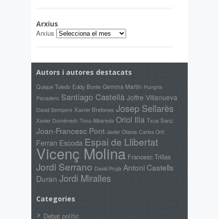
Arxius
Arxius
Autors i autores destacats
Gemma Martín
Quique Toledo
Eddy Bonte
Hungria
Santiago Castellà
Joffre Villanueva
Panadero
Josep Sellarès
Xavier Bretones
David Sempere
Oriol Illa
Xavier Domènech
Txus Sanz
Tono Albareda
Joan-Francesc Pont
Javier Otaola
Carlos Ortí
Espai de Llibertat
Ferran Escoda
Vicenç Molina
Francesc Trillas
Jordi Serrano
Antoni Castells
David Prujà
Jordi Miralles
Duran
Categories
Debat polític