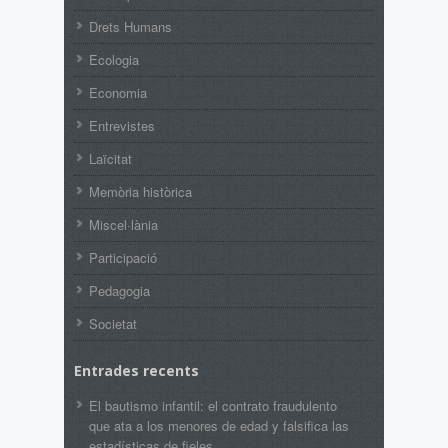
Drets Humans
Ecologia
Economia
Entrevistes
Laïcitat
Memòria històrica
Miscel·lània
Participació
Pedagogia
Societat
Entrades recents
El bautismo infantil: el contrato fraudulento
que ata a los menores de edad y falsifica las
estadísticas de fieles