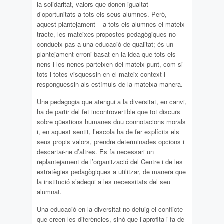
la solidaritat, valors que donen igualtat
d’oportunitats a tots els seus alumnes. Però,
aquest plantejament – a tots els alumnes el mateix
tracte, les mateixes propostes pedagògiques no
condueix pas a una educació de qualitat; és un
plantejament erroni basat en la idea que tots els
nens i les nenes parteixen del mateix punt, com si
tots i totes visquessin en el mateix context i
responguessin als estímuls de la mateixa manera.
Una pedagogia que atengui a la diversitat, en canvi,
ha de partir del fet incontrovertible que tot discurs
sobre qüestions humanes duu connotacions morals
i, en aquest sentit, l’escola ha de fer explícits els
seus propis valors, prendre determinades opcions i
descartar-ne d’altres. Es fa necessari un
replantejament de l’organització del Centre i de les
estratègies pedagògiques a utilitzar, de manera que
la institució s’adeqüi a les necessitats del seu
alumnat.
Una educació en la diversitat no defuig el conflicte
que creen les diferències, sinó que l’aprofita i fa de