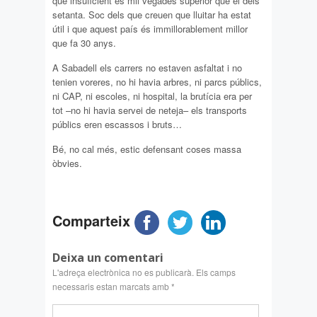
que insuficient és mil vegades superior que el dels
setanta. Soc dels que creuen que lluitar ha estat
útil i que aquest país és immillorablement millor
que fa 30 anys.
A Sabadell els carrers no estaven asfaltat i no
tenien voreres, no hi havia arbres, ni parcs públics,
ni CAP, ni escoles, ni hospital, la brutícia era per
tot –no hi havia servei de neteja– els transports
públics eren escassos i bruts…
Bé, no cal més, estic defensant coses massa
òbvies.
Comparteix
Deixa un comentari
L'adreça electrònica no es publicarà.
Els camps
necessaris estan marcats amb
*