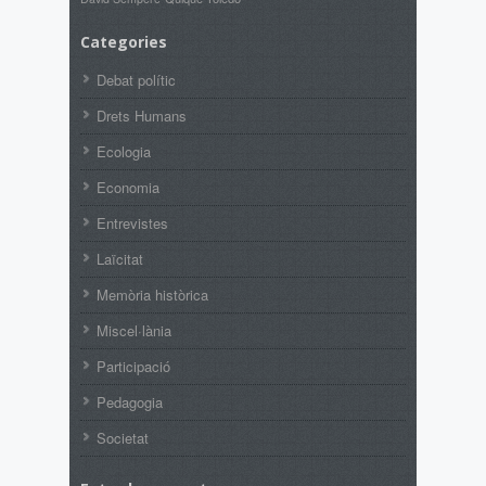
Categories
Debat polític
Drets Humans
Ecologia
Economia
Entrevistes
Laïcitat
Memòria històrica
Miscel·lània
Participació
Pedagogia
Societat