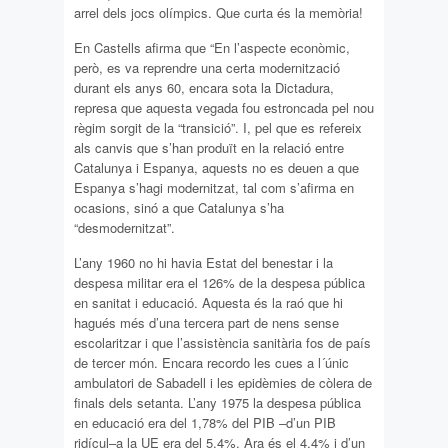
arrel dels jocs olímpics. Que curta és la memòria!
En Castells afirma que “En l’aspecte econòmic,
però, es va reprendre una certa modernització
durant els anys 60, encara sota la Dictadura,
represa que aquesta vegada fou estroncada pel nou
règim sorgit de la “transició”. I, pel que es refereix
als canvis que s’han produït en la relació entre
Catalunya i Espanya, aquests no es deuen a que
Espanya s’hagi modernitzat, tal com s’afirma en
ocasions, sinó a que Catalunya s’ha
“desmodernitzat”.
L’any 1960 no hi havia Estat del benestar i la
despesa militar era el 126% de la despesa pública
en sanitat i educació. Aquesta és la raó que hi
hagués més d’una tercera part de nens sense
escolaritzar i que l’assistència sanitària fos de país
de tercer món. Encara recordo les cues a l´únic
ambulatori de Sabadell i les epidèmies de còlera de
finals dels setanta. L’any 1975 la despesa pública
en educació era del 1,78% del PIB –d’un PIB
ridícul–a la UE era del 5,4%. Ara és el 4,4% i d’un