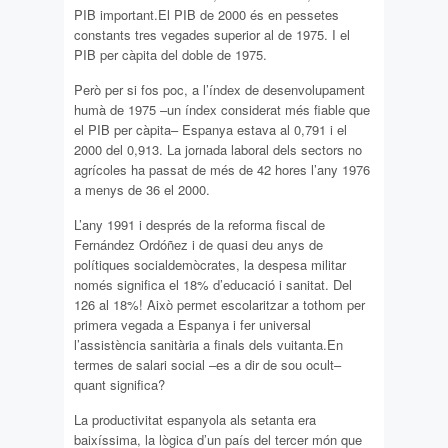
PIB important.El PIB de 2000 és en pessetes
constants tres vegades superior al de 1975. I el
PIB per càpita del doble de 1975.
Però per si fos poc, a l’índex de desenvolupament
humà de 1975 –un índex considerat més fiable que
el PIB per càpita– Espanya estava al 0,791 i el
2000 del 0,913. La jornada laboral dels sectors no
agrícoles ha passat de més de 42 hores l’any 1976
a menys de 36 el 2000.
L’any 1991 i després de la reforma fiscal de
Fernández Ordóñez i de quasi deu anys de
polítiques socialdemòcrates, la despesa militar
només significa el 18% d’educació i sanitat. Del
126 al 18%! Això permet escolaritzar a tothom per
primera vegada a Espanya i fer universal
l’assistència sanitària a finals dels vuitanta.En
termes de salari social –es a dir de sou ocult–
quant significa?
La productivitat espanyola als setanta era
baixíssima, la lògica d’un país del tercer món que