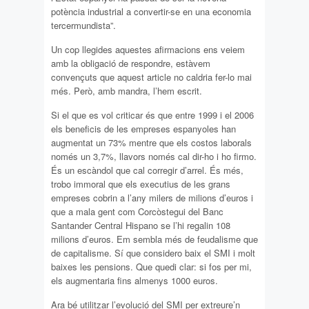
potència industrial a convertir-se en una economia
tercermundista”.
Un cop llegides aquestes afirmacions ens veiem
amb la obligació de respondre, estàvem
convençuts que aquest article no caldria fer-lo mai
més. Però, amb mandra, l’hem escrit.
Si el que es vol criticar és que entre 1999 i el 2006
els beneficis de les empreses espanyoles han
augmentat un 73% mentre que els costos laborals
només un 3,7%, llavors només cal dir-ho i ho firmo.
És un escàndol que cal corregir d’arrel. És més,
trobo immoral que els executius de les grans
empreses cobrin a l’any milers de milions d’euros i
que a mala gent com Corcòstegui del Banc
Santander Central Hispano se l’hi regalin 108
milions d’euros. Em sembla més de feudalisme que
de capitalisme. Sí que considero baix el SMI i molt
baixes les pensions. Que quedi clar: si fos per mi,
els augmentaria fins almenys 1000 euros.
Ara bé utilitzar l’evolució del SMI per extreure’n