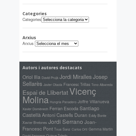
Categories
Categories
Arxius
Arxius
Autors i autores destacats
Jordi Miralles
Josep
Oriol Illa
David Prujà
Sellarès
Francesc Trillas
Javier Otaola
Tono Albareda
Vicenç
Espai de Llibertat
Molina
Joffre Villanueva
Hungria Panadero
Santiago
Ferran Escoda
Xavier Domènech
Castellà
Antoni Castells Duran
Eddy Bonte
Jordi Serrano
Joan-
Xavier Bretones
Francesc Pont
Gemma Martín
Txus Sanz
Carlos Ortí
Quique Toledo
David Sempere