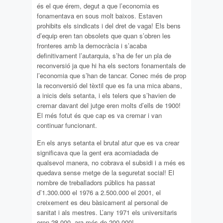
és el que érem, degut a que l’economia es
fonamentava en sous molt baixos. Estaven
prohibits els sindicats i del dret de vaga! Els bens
d’equip eren tan obsolets que quan s’obren les
fronteres amb la democràcia i s’acaba
definitivament l’autarquia, s’ha de fer un pla de
reconversió ja que hi ha els sectors fonamentals de
l’economia que s’han de tancar. Conec més de prop
la reconversió del tèxtil que es fa una mica abans,
a inicis dels setanta, i els telers que s’havien de
cremar davant del jutge eren molts d’ells de 1900!
El més fotut és que cap es va cremar i van
continuar funcionant.
En els anys setanta el brutal atur que es va crear
significava que la gent era acomiadada de
qualsevol manera, no cobrava el subsidi i a més es
quedava sense metge de la seguretat social! El
nombre de treballadors públics ha passat
d’1.300.000 el 1976 a 2.500.000 el 2001, el
creixement es deu bàsicament al personal de
sanitat i als mestres. L’any 1971 els universitaris
eren 28.000, ara més de 200.000!