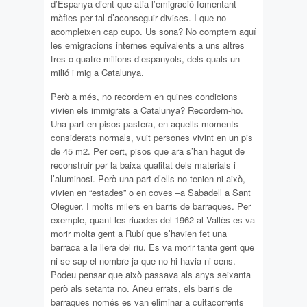
d’Espanya dient que atia l’emigració fomentant
màfies per tal d’aconseguir divises. I que no
acompleixen cap cupo. Us sona? No comptem aquí
les emigracions internes equivalents a uns altres
tres o quatre milions d’espanyols, dels quals un
milió i mig a Catalunya.
Però a més, no recordem en quines condicions
vivien els immigrats a Catalunya? Recordem-ho.
Una part en pisos pastera, en aquells moments
considerats normals, vuit persones vivint en un pis
de 45 m2. Per cert, pisos que ara s’han hagut de
reconstruir per la baixa qualitat dels materials i
l’aluminosi. Però una part d’ells no tenien ni això,
vivien en “estades” o en coves –a Sabadell a Sant
Oleguer. I molts milers en barris de barraques. Per
exemple, quant les riuades del 1962 al Vallès es va
morir molta gent a Rubí que s’havien fet una
barraca a la llera del riu. Es va morir tanta gent que
ni se sap el nombre ja que no hi havia ni cens.
Podeu pensar que això passava als anys seixanta
però als setanta no. Aneu errats, els barris de
barraques només es van eliminar a cuitacorrents