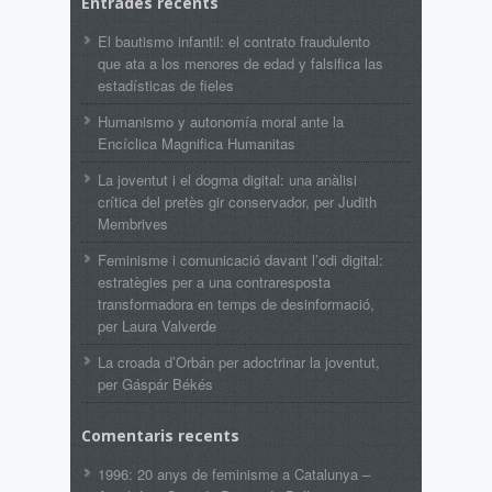
Entrades recents
El bautismo infantil: el contrato fraudulento
que ata a los menores de edad y falsifica las
estadísticas de fieles
Humanismo y autonomía moral ante la
Encíclica Magnifica Humanitas
La joventut i el dogma digital: una anàlisi
crítica del pretès gir conservador, per Judith
Membrives
Feminisme i comunicació davant l’odi digital:
estratègies per a una contraresposta
transformadora en temps de desinformació,
per Laura Valverde
La croada d’Orbán per adoctrinar la joventut,
per Gáspár Békés
Comentaris recents
1996: 20 anys de feminisme a Catalunya –