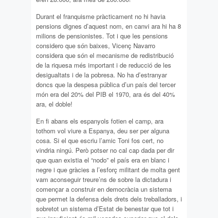
Durant el franquisme pràcticament no hi havia
pensions dignes d’aquest nom, en canvi ara hi ha 8
milions de pensionistes. Tot i que les pensions
considero que són baixes, Vicenç Navarro
considera que són el mecanisme de redistribució
de la riquesa més important i de reducció de les
desigualtats i de la pobresa. No ha d’estranyar
doncs que la despesa pública d’un país del tercer
món era del 20% del PIB el 1970, ara és del 40%
ara, el doble!
En fi abans els espanyols fotien el camp, ara
tothom vol viure a Espanya, deu ser per alguna
cosa. Si el que escriu l’amic Toni fos cert, no
vindria ningú. Però potser no cal cap dada per dir
que quan existia el “nodo” el país era en blanc i
negre i que gràcies a l’esforç militant de molta gent
vam aconseguir treure’ns de sobre la dictadura i
començar a construir en democràcia un sistema
que permet la defensa dels drets dels treballadors, i
sobretot un sistema d’Estat de benestar que tot i