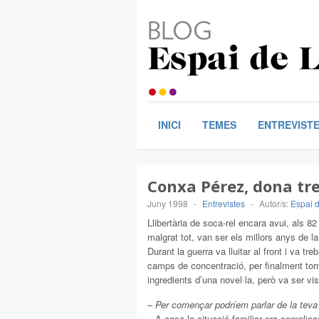
INICI
TEMES
ENTREVIST
Conxa Pérez, dona treb
Juny 1998
-
Entrevistes
-
Autor/s:
Espai d
Llibertària de soca-rel encara avui, als 82
malgrat tot, van ser els millors anys de l
Durant la guerra va lluitar al front i va tr
camps de concentració, per finalment torn
ingredients d’una novel·la, però va ser vi
–
Per començar podríem parlar de la teva 
– A casa la situació familiar era complica