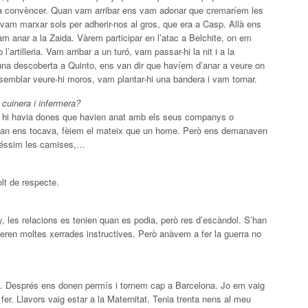
 va convèncer. Quan vam arribar ens vam adonar que cremaríem les
I vam marxar sols per adherir-nos al gros, que era a Casp. Allà ens
am anar a la Zaida. Vàrem participar en l’atac a Belchite, on em
artilleria. Vam arribar a un turó, vam passar-hi la nit i a la
una descoberta a Quinto, ens van dir que havíem d’anar a veure on
a semblar veure-hi moros, vam plantar-hi una bandera i vam tornar.
cuinera i infermera?
llà hi havia dones que havien anat amb els seus companys o
uan ens tocava, fèiem el mateix que un home. Però ens demanaven
ntéssim les camises,…
lt de respecte.
, les relacions es tenien quan es podia, però res d’escàndol. S’han
n eren moltes xerrades instructives. Però anàvem a fer la guerra no
s. Després ens donen permís i tornem cap a Barcelona. Jo em vaig
fer. Llavors vaig estar a la Maternitat. Tenia trenta nens al meu