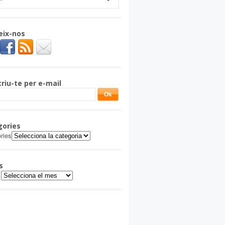
eix-nos
riu-te per e-mail
gories
ries
s