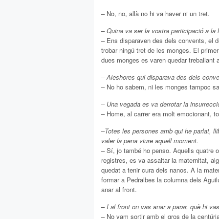
– No, no, allà no hi va haver ni un tret.
–
Quina va ser la vostra participació a la l
– Ens disparaven des dels convents, el de
trobar ningú tret de les monges. El prime
dues monges es varen quedar treballant 
–
Aleshores qui disparava des dels conv
– No ho sabem, ni les monges tampoc sab
–
Una vegada es va derrotar la insurrecció
– Home, al carrer era molt emocionant, t
–
Totes les persones amb qui he parlat, l
valer la pena viure aquell moment.
– Sí, jo també ho penso. Aquells quatre 
registres, es va assaltar la maternitat, a
quedat a tenir cura dels nanos. A la mate
formar a Pedralbes la columna dels Aguilu
anar al front.
–
I al front on vas anar a parar, què hi vas
– No vam sortir amb el gros de la centúr