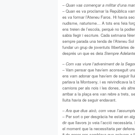
–
Quan vas començar a militar d’una man
– Quan es va proclamar la República vam an
es va formar l’Ateneu Faros. Hi havia sec
nudisme, naturisme… A tots ens feia forç
ens treien de l’escola, perquè no la podie
sabia llegir i escriure. Cada setmana fèi
sempre parada una tenda de l’Ateneu Sol 
fundar un grup de joventuts llibertàries d
després un que es deia
Siempre Adelant
–
Com vas viure l’adveniment de la Sego
– Vam pensar que havíem aconseguit una p
ens vam adonar que havíem de seguir lluit
parlava la Montseny, i es reivindicava la 
camions per als nois i les dones, els al
arribar a la plaça ens van rebre a trets, 
lluita havia de seguir endavant.
–
Ara que dius això, com veus l’assumpte
– Per sort o per desgràcia he estat en al
dir que llavors jo veia l’acció necessària
el moment que la necessitaria per defensa
8 de gener ens semblava que anàvem a fer 