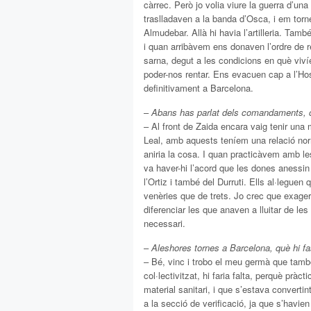
càrrec. Però jo volia viure la guerra d’un
traslladaven a la banda d’Osca, i em torn
Almudebar. Allà hi havia l’artilleria. Tam
i quan arribàvem ens donaven l’ordre de 
sarna, degut a les condicions en què viv
poder-nos rentar. Ens evacuen cap a l’Hos
definitivament a Barcelona.
–
Abans has parlat dels comandaments, c
– Al front de Zaida encara vaig tenir una 
Leal, amb aquests teníem una relació nor
aniria la cosa. I quan practicàvem amb 
va haver-hi l’acord que les dones anessin 
l’Ortiz i també del Durruti. Ells al·legue
venèries que de trets. Jo crec que exag
diferenciar les que anaven a lluitar de le
necessari.
–
Aleshores tornes a Barcelona, què hi f
– Bé, vinc i trobo el meu germà que també 
col·lectivitzat, hi faria falta, perquè pràc
material sanitari, i que s’estava convert
a la secció de verificació, ja que s’havien