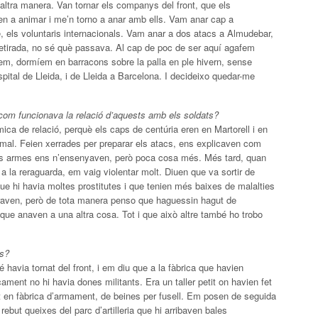
a altra manera. Van tornar els companys del front, que els
en a animar i me’n torno a anar amb ells. Vam anar cap a
bé, els voluntaris internacionals. Vam anar a dos atacs a Almudebar,
retirada, no sé què passava. Al cap de poc de ser aquí agafem
íem, dormíem en barracons sobre la palla en ple hivern, sense
pital de Lleida, i de Lleida a Barcelona. I decideixo quedar-me
om funcionava la relació d’aquests amb els soldats?
mica de relació, perquè els caps de centúria eren en Martorell i en
mal. Feien xerrades per preparar els atacs, ens explicaven com
les armes ens n’ensenyaven, però poca cosa més. Més tard, quan
a la reraguarda, em vaig violentar molt. Diuen que va sortir de
n que hi havia moltes prostitutes i que tenien més baixes de malalties
eraven, però de tota manera penso que haguessin hagut de
s que anaven a una altra cosa. Tot i que això altre també ho trobo
as?
havia tornat del front, i em diu que a la fàbrica que havien
ticament no hi havia dones militants. Era un taller petit on havien fet
int en fàbrica d’armament, de beines per fusell. Em posen de seguida
 rebut queixes del parc d’artilleria que hi arribaven bales