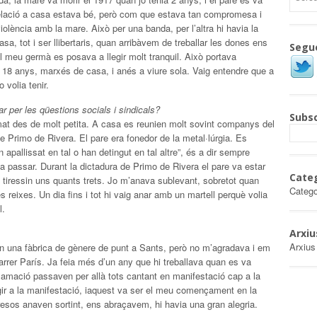
lació a casa estava bé, però com que estava tan compromesa i
olència amb la mare. Això per una banda, per l’altra hi havia la
asa, tot i ser llibertaris, quan arribàvem de treballar les dones ens
Segu
 meu germà es posava a llegir molt tranquil. Això portava
s 18 anys, marxés de casa, i anés a viure sola. Vaig entendre que a
 volia tenir.
 per les qüestions socials i sindicals?
Subsc
amat des de molt petita. A casa es reunien molt sovint companys del
 de Primo de Rivera. El pare era fonedor de la metal·lúrgia. Es
apallissat en tal o han detingut en tal altre”, és a dir sempre
 passar. Durant la dictadura de Primo de Rivera el pare va estar
Cate
 tiressin uns quants trets. Jo m’anava sublevant, sobretot quan
Catego
les reixes. Un dia fins i tot hi vaig anar amb un martell perquè volia
l.
Arxiu
Arxius
en una fàbrica de gènere de punt a Sants, però no m’agradava i em
 carrer París. Ja feia més d’un any que hi treballava quan es va
oclamació passaven per allà tots cantant en manifestació cap a la
afegir a la manifestació, iaquest va ser el meu començament en la
presos anaven sortint, ens abraçavem, hi havia una gran alegria.