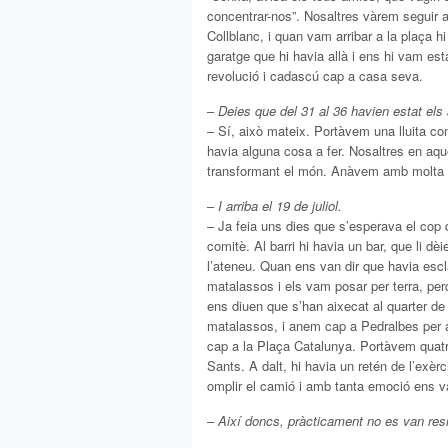
concentrar-nos”. Nosaltres vàrem seguir a
Collblanc, i quan vam arribar a la plaça h
garatge que hi havia allà i ens hi vam esta
revolució i cadascú cap a casa seva.
–
Deies que del 31 al 36 havien estat els
– Sí, això mateix. Portàvem una lluita con
havia alguna cosa a fer. Nosaltres en a
transformant el món. Anàvem amb molta il·
–
I arriba el 19 de juliol.
– Ja feia uns dies que s’esperava el cop
comitè. Al barri hi havia un bar, que li 
l’ateneu. Quan ens van dir que havia escl
matalassos i els vam posar per terra, p
ens diuen que s’han aixecat al quarter de
matalassos, i anem cap a Pedralbes per as
cap a la Plaça Catalunya. Portàvem quatre
Sants. A dalt, hi havia un retén de l’exè
omplir el camió i amb tanta emoció ens v
– Així doncs, pràcticament no es van resis