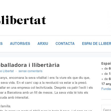
ES
AUTORS/ES
ARXIU
CONTACTA
ESPAI DE LLIBE
alladora i llibertària
Espai
6
+ de
e Llibertat
-
sense comentaris
1
+ de
 anys, encomana la seva vitalitat i ens fa viure els que diu que,
6
+ de
a seva vida. En el camí cap a la revolució va estar a la presó.
17 any
eballar en una empresa col·lectivitzada. Després va patir l’exili i els
Fundac
ar a Barcelona amb un fill de mesos. La seva vida té tots els
scuda amb intensitat.
família.
da, la mare va morir el 1917 quan jo tenia 2 anys, i el pare es va