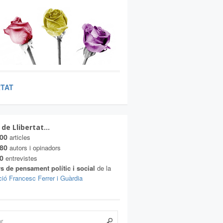
RTAT
 de Llibertat…
00
articles
80
autors i opinadors
0
entrevistes
s de pensament polític i social
de la
ió Francesc Ferrer i Guàrdia