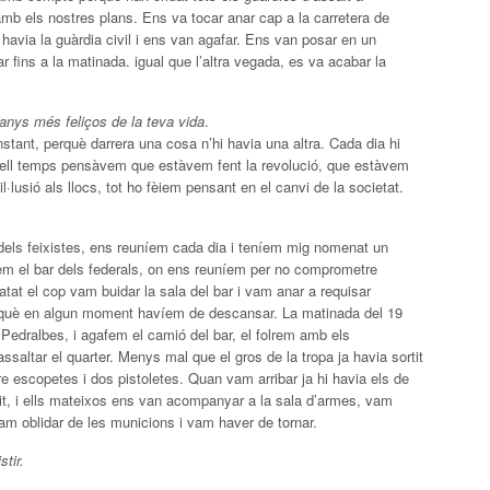
mb els nostres plans. Ens va tocar anar cap a la carretera de
i havia la guàrdia civil i ens van agafar. Ens van posar en un
r fins a la matinada. igual que l’altra vegada, es va acabar la
 anys més feliços de la teva vida
.
stant, perquè darrera una cosa n’hi havia una altra. Cada dia hi
quell temps pensàvem que estàvem fent la revolució, que estàvem
lusió als llocs, tot ho fèiem pensant en el canvi de la societat.
 dels feixistes, ens reuníem cada dia i teníem mig nomenat un
dèiem el bar dels federals, on ens reuníem per no comprometre
atat el cop vam buidar la sala del bar i vam anar a requisar
erquè en algun moment havíem de descansar. La matinada del 19
 Pedralbes, i agafem el camió del bar, el folrem amb els
saltar el quarter. Menys mal que el gros de la tropa ja havia sortit
 escopetes i dos pistoletes. Quan vam arribar ja hi havia els de
rcit, i ells mateixos ens van acompanyar a la sala d’armes, vam
am oblidar de les municions i vam haver de tornar.
tir.