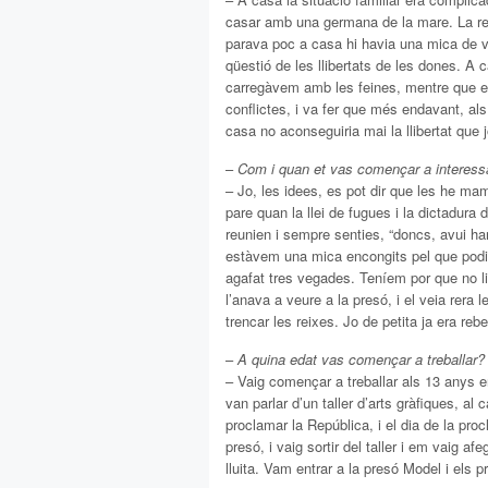
casar amb una germana de la mare. La re
parava poc a casa hi havia una mica de vi
qüestió de les llibertats de les dones. A c
carregàvem amb les feines, mentre que el
conflictes, i va fer que més endavant, al
casa no aconseguiria mai la llibertat que jo
–
Com i quan et vas començar a interessar
– Jo, les idees, es pot dir que les he m
pare quan la llei de fugues i la dictadura
reunien i sempre senties, “doncs, avui han 
estàvem una mica encongits pel que podia
agafat tres vegades. Teníem por que no li
l’anava a veure a la presó, i el veia rera 
trencar les reixes. Jo de petita ja era rebe
–
A quina edat vas començar a treballar?
– Vaig començar a treballar als 13 anys 
van parlar d’un taller d’arts gràfiques, al
proclamar la República, i el dia de la pr
presó, i vaig sortir del taller i em vaig 
lluita. Vam entrar a la presó Model i els 