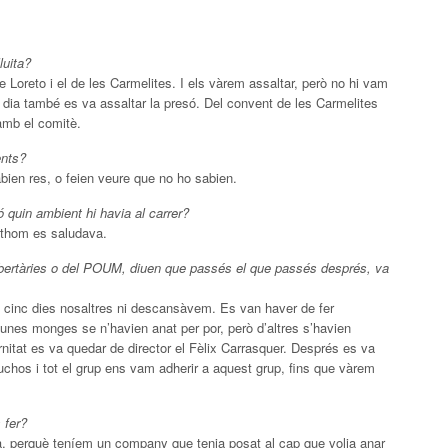
luita?
 Loreto i el de les Carmelites. I els vàrem assaltar, però no hi vam
r dia també es va assaltar la presó. Del convent de les Carmelites
amb el comitè.
ents?
ien res, o feien veure que no ho sabien.
 quin ambient hi havia al carrer?
othom es saludava.
libertàries o del POUM, diuen que passés el que passés després, va
o cinc dies nosaltres ni descansàvem. Es van haver de fer
lgunes monges se n’havien anat per por, però d’altres s’havien
rnitat es va quedar de director el Fèlix Carrasquer. Després es va
chos i tot el grup ens vam adherir a aquest grup, fins que vàrem
 fer?
ia, perquè teníem un company que tenia posat al cap que volia anar