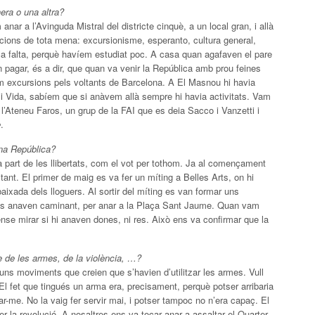
era o una altra?
ar a l’Avinguda Mistral del districte cinquè, a un local gran, i allà
cions de tota mena: excursionisme, esperanto, cultura general,
a falta, perquè havíem estudiat poc. A casa quan agafaven el pare
n pagar, és a dir, que quan va venir la República amb prou feines
em excursions pels voltants de Barcelona. A El Masnou hi havia
i Vida, sabíem que si anàvem allà sempre hi havia activitats. Vam
e l’Ateneu Faros, un grup de la FAI que es deia Sacco i Vanzetti i
e
.
na República?
art de les llibertats, com el vot per tothom. Ja al començament
ant. El primer de maig es va fer un míting a Belles Arts, on hi
baixada dels lloguers. Al sortir del míting es van formar uns
tres anaven caminant, per anar a la Plaça Sant Jaume. Quan vam
sense mirar si hi anaven dones, ni res. Això ens va confirmar que la
 de les armes, de la violència, …?
guns moviments que creien que s’havien d’utilitzar les armes. Vull
. El fet que tingués un arma era, precisament, perquè potser arribaria
r-me. No la vaig fer servir mai, i potser tampoc no n’era capaç. El
la revolució. A nosaltres ens va tocar anar a assaltar el Quarter