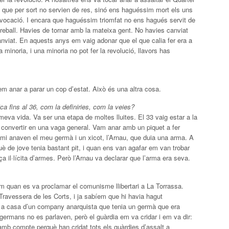
que per sort no servien de res, sinó ens haguéssim mort els uns
ivocació. I encara que haguéssim triomfat no ens hagués servit de
 treball. Havies de tornar amb la mateixa gent. No havies canviat
canviat. En aquests anys em vaig adonar que el que calia fer era a
minoria, i una minoria no pot fer la revolució, llavors has
àrem anar a parar un cop d’estat. Això és una altra cosa.
ca fins al 36, com la definiries, com la veies?
meva vida. Va ser una etapa de moltes lluites. El 33 vaig estar a la
 convertir en una vaga general. Vam anar amb un piquet a fer
 mi anaven el meu germà i un xicot, l’Arnau, que duia una arma. A
 de jove tenia bastant pit, i quan ens van agafar em van trobar
 il·lícita d’armes. Però l’Arnau va declarar que l’arma era seva.
om quan es va proclamar el comunisme llibertari a La Torrassa.
Travessera de les Corts, i ja sabíem que hi havia hagut
r a casa d’un company anarquista que tenia un germà que era
 germans no es parlaven, però el guàrdia em va cridar i em va dir:
amb compte perquè han cridat tots els guàrdies d’assalt a