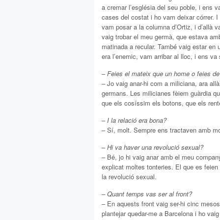
a cremar l’església del seu poble, i ens
cases del costat i ho vam deixar córrer. 
vam posar a la columna d’Ortiz, i d’allà v
vaig trobar el meu germà, que estava amb l’
matinada a recular. També vaig estar en 
era l’enemic, vam arribar al lloc, i ens v
–
Feies el mateix que un home o feies de 
– Jo vaig anar-hi com a miliciana, ara a
germans. Les milicianes fèiem guàrdia q
que els cosíssim els botons, que els re
–
I la relació era bona?
– Sí, molt. Sempre ens tractaven amb mo
–
Hi va haver una revolució sexual?
– Bé, jo hi vaig anar amb el meu company
explicat moltes tonteries. El que es feie
la revolució sexual.
–
Quant temps vas ser al front?
– En aquests front vaig ser-hi cinc meso
plantejar quedar-me a Barcelona i ho vaig 