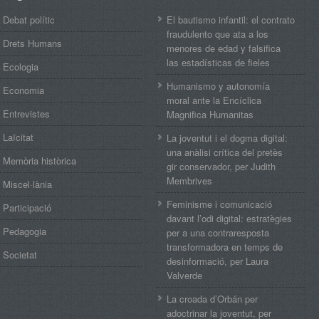
Debat polític
El bautismo infantil: el contrato
fraudulento que ata a los
Drets Humans
menores de edad y falsifica
las estadísticas de fieles
Ecologia
Humanismo y autonomía
Economia
moral ante la Encíclica
Entrevistes
Magnifica Humanitas
Laïcitat
La joventut i el dogma digital:
una anàlisi crítica del pretès
Memòria històrica
gir conservador, per Judith
Membrives
Miscel·lània
Feminisme i comunicació
Participació
davant l’odi digital: estratègies
Pedagogia
per a una contraresposta
transformadora en temps de
Societat
desinformació, per Laura
Valverde
La croada d’Orbán per
adoctrinar la joventut, per