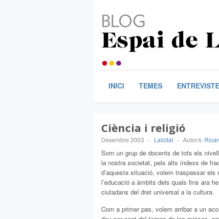
INICI
TEMES
ENTREVIST
Ciència i religió
Desembre 2003
-
Laïcitat
-
Autor/s:
Ricar
Som un grup de docents de tots els nivell
la nostra societat, pels alts índexs de fra
d’aquesta situació, volem traspassar els mur
l’educació a àmbits dels quals fins ara h
ciutadans del dret universal a la cultura.
Com a primer pas, volem arribar a un acor
deu per cent del temps de les misses, amb