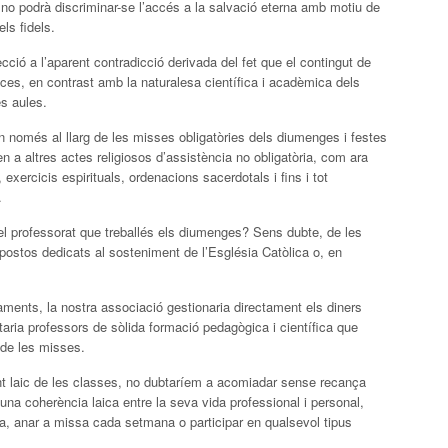
s no podrà discriminar-se l’accés a la salvació eterna amb motiu de
ls fidels.
ió a l’aparent contradicció derivada del fet que el contingut de
nces, en contrast amb la naturalesa científica i acadèmica dels
s aules.
 només al llarg de les misses obligatòries dels diumenges i festes
n a altres actes religiosos d’assistència no obligatòria, com ara
xercicis espirituals, ordenacions sacerdotals i fins i tot
.
r el professorat que treballés els diumenges? Sens dubte, de les
mpostos dedicats al sosteniment de l’Església Catòlica o, en
yaments, la nostra associació gestionaria directament els diners
taria professors de sòlida formació pedagògica i científica que
g de les misses.
t laic de les classes, no dubtaríem a acomiadar sense recança
na coherència laica entre la seva vida professional i personal,
a, anar a missa cada setmana o participar en qualsevol tipus