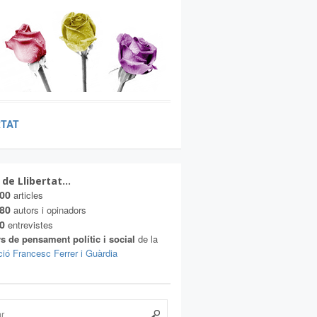
RTAT
 de Llibertat…
00
articles
80
autors i opinadors
0
entrevistes
s de pensament polític i social
de la
ió Francesc Ferrer i Guàrdia