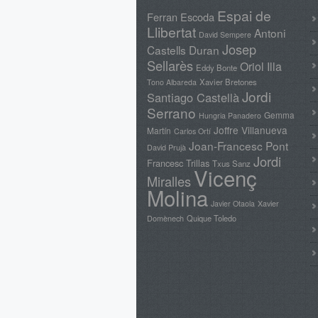
Espai de
Ferran Escoda
Llibertat
Antoni
David Sempere
Josep
Castells Duran
Sellarès
Oriol Illa
Eddy Bonte
Xavier Bretones
Tono Albareda
Jordi
Santiago Castellà
Serrano
Gemma
Hungria Panadero
Joffre Villanueva
Martín
Carlos Ortí
Joan-Francesc Pont
David Prujà
Jordi
Francesc Trillas
Txus Sanz
Vicenç
Miralles
Molina
Xavier
Javier Otaola
Domènech
Quique Toledo