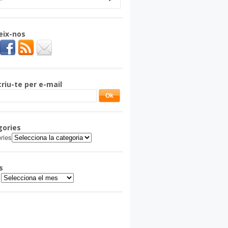
eix-nos
riu-te per e-mail
gories
ries
s