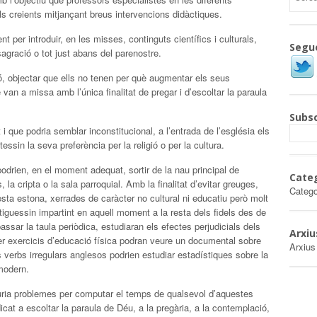
ls creients mitjançant breus intervencions didàctiques.
 per introduir, en les misses, continguts científics i culturals,
Segu
gració o tot just abans del parenostre.
ó, objectar que ells no tenen per què augmentar els seus
van a missa amb l’única finalitat de pregar i d’escoltar la paraula
Subsc
i que podria semblar inconstitucional, a l’entrada de l’església els
ssin la seva preferència per la religió o per la cultura.
drien, en el moment adequat, sortir de la nau principal de
Cate
s, la cripta o la sala parroquial. Amb la finalitat d’evitar greuges,
Catego
ta estona, xerrades de caràcter no cultural ni educatiu però molt
iguessin impartint en aquell moment a la resta dels fidels des de
passar la taula periòdica, estudiaran els efectes perjudicials dels
Arxiu
 fer exercicis d’educació física podran veure un documental sobre
Arxius
ls verbs irregulars anglesos podrien estudiar estadístiques sobre la
modern.
uria problemes per computar el temps de qualsevol d’aquestes
cat a escoltar la paraula de Déu, a la pregària, a la contemplació,