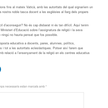
ons fins al mateix Vaticà, amb les autoritats del qual signaríem un
a nostra noble tasca docent a les esglésies al llarg dels propers
l d’aconseguir? No és cap disbarat ni és tan difícil. Aquí tenim
 Ministeri d’Educació sobre l’assignatura de religió i la seva
ue ningú no hauria pensat que fos possible.
proposta educativa a docents, pares, alumnes, polítics,
s i tot a les autoritats eclesiàstiques. Potser així farem que
b relació a l’ensenyament de la religió en els centres educatius
mps necessaris estan marcats amb
*