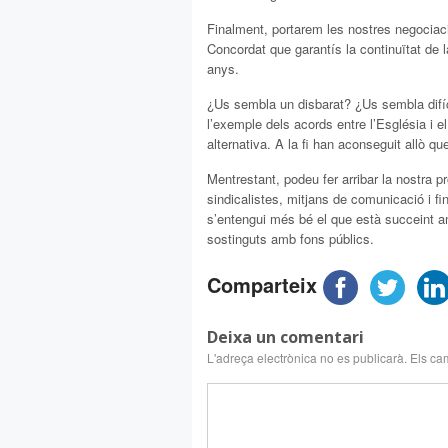
Finalment, portarem les nostres negociaci
Concordat que garantís la continuïtat de l
anys.
¿Us sembla un disbarat? ¿Us sembla difíci
l’exemple dels acords entre l’Església i el
alternativa. A la fi han aconseguit allò q
Mentrestant, podeu fer arribar la nostra 
sindicalistes, mitjans de comunicació i fin
s’entengui més bé el que està succeint am
sostinguts amb fons públics.
Comparteix
Deixa un comentari
L'adreça electrònica no es publicarà.
Els ca