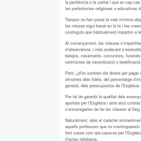
la penitència o la caritat i que en cap ca
les preferències religioses o educatives de
Tampoc no han posat la més mínima objecc
les misses sigui basat en la fe i les cree
continguts que habitualment impartim a le
Al començament, les classes s’impartirien
d’observància, i més endavant s’estendrie
batejos, casaments, comunions, funerals, e
cerimònies de canonització o beatificació
Però, ¿d’on sortirien els diners per paga
almoines dels fidels, del percentatge d’i
general, dels pressupostos de l’Església.
Per tal de garantir la qualitat dels ensen
aportats per l’Església i amb això contrac
s’encarregarien de fer les classes al llar
Naturalment, atès el caràcter eminentmen
aquells professors que no mantinguessin u
fent coses com ara casar-se per l’Esglési
d’actes religiosos.