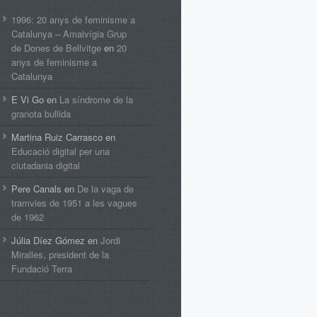
1996: 20 anys de feminisme a
Catalunya – Amalvígia Grup
de Dones de Bellvitge
en
20
anys de feminisme a
Catalunya
E Vi Go
en
La síndrome de la
granota bullida
Martina Ruiz Carrasco
en
Educació digital per una
ciutadania digital
Pere Canals
en
De la vaga de
tramvies de 1951 a les vagues
de 1962
Júlia Díez Gómez
en
Jordi
Miralles, president de la
Fundació Terra