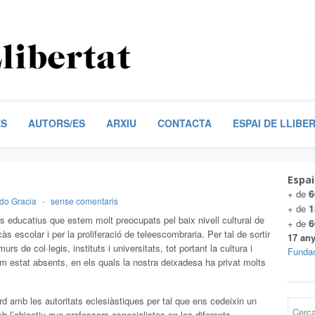
ES
AUTORS/ES
ARXIU
CONTACTA
ESPAI DE LLIBE
Espai
6
+ de
do Gracia
-
sense comentaris
1
+ de
s educatius que estem molt preocupats pel baix nivell cultural de
6
+ de
càs escolar i per la proliferació de teleescombraria. Per tal de sortir
17 any
s de col·legis, instituts i universitats, tot portant la cultura i
Fundac
em estat absents, en els quals la nostra deixadesa ha privat molts
d amb les autoritats eclesiàstiques per tal que ens cedeixin un
 l’objectiu que professors especialistes en les diferents