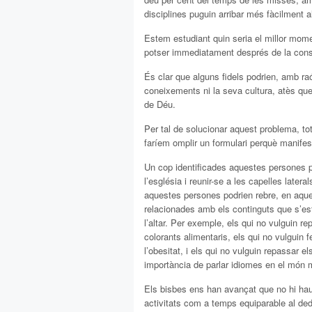
disciplines puguin arribar més fàcilment a
Estem estudiant quin seria el millor moment
potser immediatament després de la consa
És clar que alguns fidels podrien, amb ra
coneixements ni la seva cultura, atès que 
de Déu.
Per tal de solucionar aquest problema, tot 
faríem omplir un formulari perquè manifeste
Un cop identificades aquestes persones po
l’església i reunir-se a les capelles lateral
aquestes persones podrien rebre, en aques
relacionades amb els continguts que s’est
l’altar. Per exemple, els qui no vulguin re
colorants alimentaris, els qui no vulguin
l’obesitat, i els qui no vulguin repassar e
importància de parlar idiomes en el món 
Els bisbes ens han avançat que no hi ha
activitats com a temps equiparable al dedi