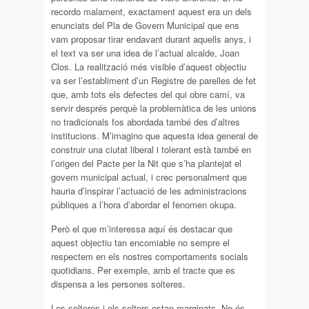
recordo malament, exactament aquest era un dels
enunciats del Pla de Govern Municipal que ens
vam proposar tirar endavant durant aquells anys, i
el text va ser una idea de l’actual alcalde, Joan
Clos. La realització més visible d’aquest objectiu
va ser l’establiment d’un Registre de parelles de fet
que, amb tots els defectes del qui obre camí, va
servir després perquè la problemàtica de les unions
no tradicionals fos abordada també des d’altres
institucions. M’imagino que aquesta idea general de
construir una ciutat liberal i tolerant està també en
l’origen del Pacte per la Nit que s’ha plantejat el
govern municipal actual, i crec personalment que
hauria d’inspirar l’actuació de les administracions
públiques a l’hora d’abordar el fenomen okupa.
Però el que m’interessa aquí és destacar que
aquest objectiu tan encomiable no sempre el
respectem en els nostres comportaments socials
quotidians. Per exemple, amb el tracte que es
dispensa a les persones solteres.
Les solteres i els solters estan marginats. No és