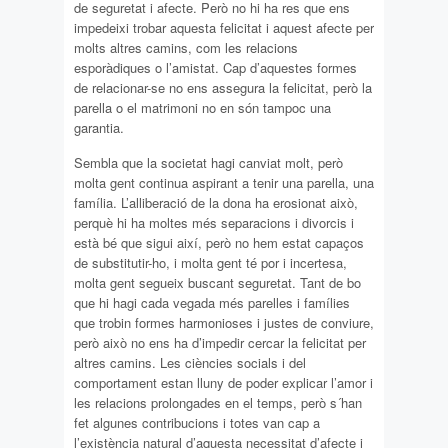
de seguretat i afecte. Però no hi ha res que ens
impedeixi trobar aquesta felicitat i aquest afecte per
molts altres camins, com les relacions
esporàdiques o l’amistat. Cap d’aquestes formes
de relacionar-se no ens assegura la felicitat, però la
parella o el matrimoni no en són tampoc una
garantia.
Sembla que la societat hagi canviat molt, però
molta gent continua aspirant a tenir una parella, una
família. L’alliberació de la dona ha erosionat això,
perquè hi ha moltes més separacions i divorcis i
està bé que sigui així, però no hem estat capaços
de substitutir-ho, i molta gent té por i incertesa,
molta gent segueix buscant seguretat. Tant de bo
que hi hagi cada vegada més parelles i famílies
que trobin formes harmonioses i justes de conviure,
però això no ens ha d’impedir cercar la felicitat per
altres camins. Les ciències socials i del
comportament estan lluny de poder explicar l’amor i
les relacions prolongades en el temps, però s´han
fet algunes contribucions i totes van cap a
l’existència natural d’aquesta necessitat d’afecte i