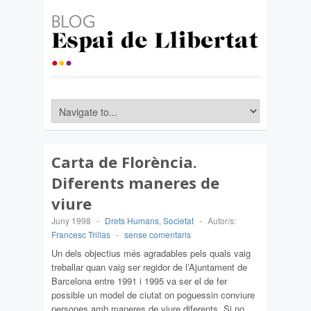
Carta de Florència.
Diferents maneres de
viure
Juny 1998
-
Drets Humans
,
Societat
-
Autor/s:
Francesc Trillas
-
sense comentaris
Un dels objectius més agradables pels quals vaig
treballar quan vaig ser regidor de l’Ajuntament de
Barcelona entre 1991 i 1995 va ser el de fer
possible un model de ciutat on poguessin conviure
persones amb maneres de viure diferents. Si no