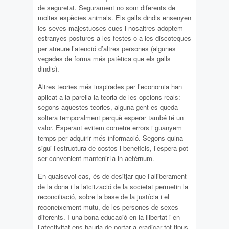
de seguretat. Segurament no som diferents de
moltes espècies animals. Els galls dindis ensenyen
les seves majestuoses cues i nosaltres adoptem
estranyes postures a les festes o a les discoteques
per atreure l’atenció d’altres persones (algunes
vegades de forma més patètica que els galls
dindis).
Altres teories més inspirades per l’economia han
aplicat a la parella la teoria de les opcions reals:
segons aquestes teories, alguna gent es queda
soltera temporalment perquè esperar també té un
valor. Esperant evitem cometre errors i guanyem
temps per adquirir més informació. Segons quina
sigui l’estructura de costos i beneficis, l’espera pot
ser convenient mantenir-la in aetérnum.
En qualsevol cas, és de desitjar que l’alliberament
de la dona i la laïcització de la societat permetin la
reconciliació, sobre la base de la justícia i el
reconeixement mutu, de les persones de sexes
diferents. I una bona educació en la llibertat i en
l’afectivitat ens hauria de portar a eradicar tot tipus