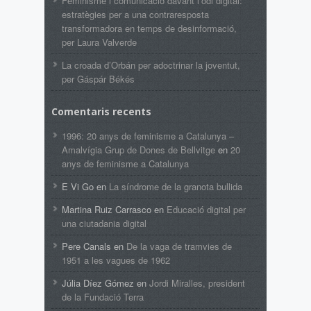
Feminisme i comunicació davant l’odi digital:
estratègies per a una contraresposta
transformadora en temps de desinformació,
per Laura Valverde
La croada d’Orbán per adoctrinar la joventut,
per Gáspár Békés
Comentaris recents
1996: 20 anys de feminisme a Catalunya –
Amalvígia Grup de Dones de Bellvitge
en
20
anys de feminisme a Catalunya
E Vi Go
en
La síndrome de la granota bullida
Martina Ruiz Carrasco
en
Educació digital per
una ciutadania digital
Pere Canals
en
De la vaga de tramvies de
1951 a les vagues de 1962
Júlia Díez Gómez
en
Jordi Miralles, president
de la Fundació Terra