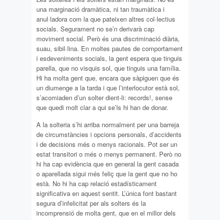
una marginació dramàtica, ni tan traumàtica i
anul·ladora com la que pateixen altres col·lectius
socials. Segurament no se’n derivarà cap
moviment social. Però és una discriminació diària,
suau, sibil·lina. En moltes pautes de comportament
i esdeveniments socials, la gent espera que tinguis
parella, que no visquis sol, que tinguis una família.
Hi ha molta gent que, encara que sàpiguen que és
un diumenge a la tarda i que l’interlocutor està sol,
s’acomiaden d’un solter dient-li: records!, sense
que quedi molt clar a qui se’ls hi han de donar.
A la solteria s’hi arriba normalment per una barreja
de circumstàncies i opcions personals, d’accidents
i de decisions més o menys racionals. Pot ser un
estat transitori o més o menys permanent. Però no
hi ha cap evidència que en general la gent casada
o aparellada sigui més feliç que la gent que no ho
està. No hi ha cap relació estadísticament
significativa en aquest sentit. L’única font bastant
segura d’infelicitat per als solters és la
incomprensió de molta gent, que en el millor dels