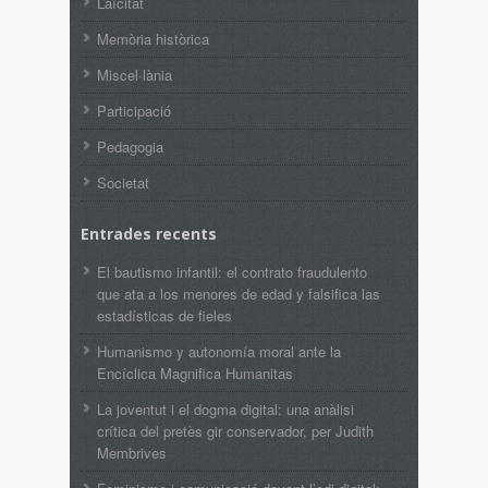
Laïcitat
Memòria històrica
Miscel·lània
Participació
Pedagogia
Societat
Entrades recents
El bautismo infantil: el contrato fraudulento
que ata a los menores de edad y falsifica las
estadísticas de fieles
Humanismo y autonomía moral ante la
Encíclica Magnifica Humanitas
La joventut i el dogma digital: una anàlisi
crítica del pretès gir conservador, per Judith
Membrives