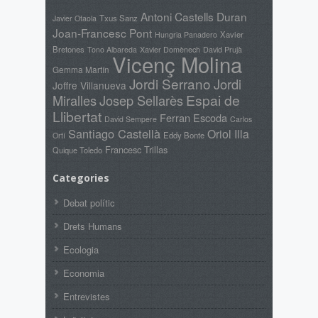
Antoni Castells Duran
Txus Sanz
Javier Otaola
Joan-Francesc Pont
Xavier
Hungria Panadero
Bretones
Xavier Domènech
David Prujà
Tono Albareda
Vicenç Molina
Gemma Martín
Jordi Serrano
Jordi
Joffre Villanueva
Espai de
Miralles
Josep Sellarès
Llibertat
Ferran Escoda
David Sempere
Carlos
Santiago Castellà
Oriol Illa
Eddy Bonte
Ortí
Francesc Trillas
Quique Toledo
Categories
Debat polític
Drets Humans
Ecologia
Economia
Entrevistes