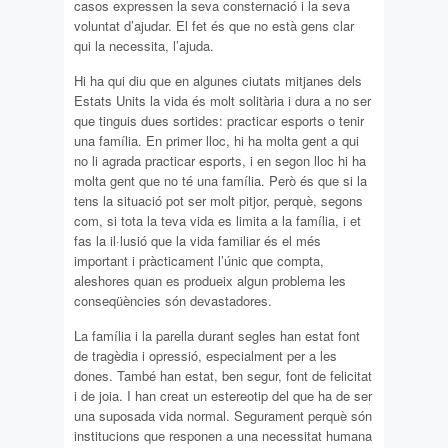
casos expressen la seva consternació i la seva
voluntat d’ajudar. El fet és que no està gens clar
qui la necessita, l’ajuda.
Hi ha qui diu que en algunes ciutats mitjanes dels
Estats Units la vida és molt solitària i dura a no ser
que tinguis dues sortides: practicar esports o tenir
una família. En primer lloc, hi ha molta gent a qui
no li agrada practicar esports, i en segon lloc hi ha
molta gent que no té una família. Però és que si la
tens la situació pot ser molt pitjor, perquè, segons
com, si tota la teva vida es limita a la família, i et
fas la il·lusió que la vida familiar és el més
important i pràcticament l’únic que compta,
aleshores quan es produeix algun problema les
conseqüències són devastadores.
La família i la parella durant segles han estat font
de tragèdia i opressió, especialment per a les
dones. També han estat, ben segur, font de felicitat
i de joia. I han creat un estereotip del que ha de ser
una suposada vida normal. Segurament perquè són
institucions que responen a una necessitat humana