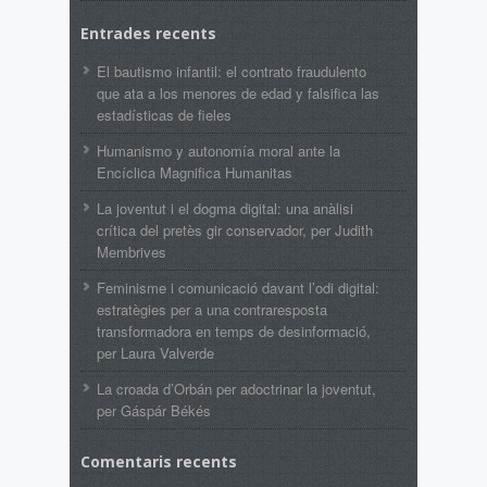
Entrades recents
El bautismo infantil: el contrato fraudulento
que ata a los menores de edad y falsifica las
estadísticas de fieles
Humanismo y autonomía moral ante la
Encíclica Magnifica Humanitas
La joventut i el dogma digital: una anàlisi
crítica del pretès gir conservador, per Judith
Membrives
Feminisme i comunicació davant l’odi digital:
estratègies per a una contraresposta
transformadora en temps de desinformació,
per Laura Valverde
La croada d’Orbán per adoctrinar la joventut,
per Gáspár Békés
Comentaris recents