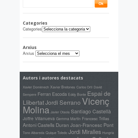
Categories
Categories
Arxius
Arxius
Autors i autores destacats
Xavier Domènech
Xavier Bretones
Carlos Ortí
David
Espai de
Ferran Escoda
Eddy Bonte
Sempere
Vicenç
Llibertat
Jordi Serrano
Molina
Santiago Castellà
Javier Otaola
Joffre Villanueva
Francesc Trillas
Gemma Martín
Antoni Castells Duran
Joan-Francesc Pont
Jordi Miralles
Quique Toledo
Tono Albareda
Hungria