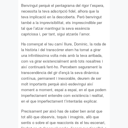
Benvingut perquè el pentagrama del rigor t’espera,
necessita la teva adscripció fidel, alhora que la
teva implicació en la descoberta. Però benvingut
també a la imprevisibilitat, ets imprescindible per
tal que l’atzar mantingui la seva essència
capriciosa i, per tant, sigui atzarós l’amor.
Ha començat el teu camí lliure, Dominic, la roda de
la història i del transcórrer etern ha tornat a girar
una infinitèssima volta més amb la teva arribada,
com va girar existencialment amb tots nosaltres i
així continuarà fent-ho. Percebem segurament la
transcendència del gir d’ençà la seva dinàmica
contínua, permanent i inexorable, deurem de ser
molt importants perquè això esdevingui així
moment a moment, espai a espai, en el que podem
imperfectament entendre com existència i realitat,
en el que imperfectament t’intentaràs explicar.
Precisament per això has de saber ben aviat que
tot allò que observis, toquis i imaginis, allò que
sentis o sobre el que reaccionis és el teu escenari,