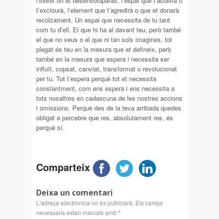
l’indret on et desenvoluparàs, l’espai que t’acollirà o
t’exclourà, l’element que t’agredirà o que et donarà
recolzament. Un espai que necessita de tu tant
com tu d’ell. El que hi ha al davant teu, però també
el que no veus o el que ni tan sols imagines, tot
plegat és teu en la mesura que et defineix, però
també en la mesura que espera i necessita ser
influït, copsat, canviat, transformat o revolucionat
per tu. Tot t’espera perquè tot et necessita
constantment, com ens espera i ens necessita a
tots nosaltres en cadascuna de les nostres accions
i omissions. Perquè des de la teva arribada quedes
obligat a percebre que res, absolutament res, és
perquè sí.
Comparteix
Deixa un comentari
L'adreça electrònica no es publicarà.
Els camps
necessaris estan marcats amb
*