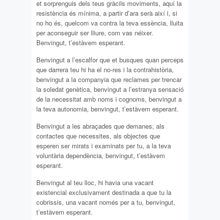
et sorprenguis dels teus gràcils moviments, aquí la
resistència és mínima, a partir d’ara serà així i, si
no ho és, quelcom va contra la teva essència, lluita
per aconseguir ser lliure, com vas néixer.
Benvingut, t’estàvem esperant.
Benvingut a l’escalfor que et busques quan perceps
que darrera teu hi ha el no-res i la contrahistòria,
benvingut a la companyia que reclames per trencar
la soledat genètica, benvingut a l’estranya sensació
de la necessitat amb noms i cognoms, benvingut a
la teva autonomia, benvingut, t’estàvem esperant.
Benvingut a les abraçades que demanes, als
contactes que necessites, als objectes que
esperen ser mirats i examinats per tu, a la teva
voluntària dependència, benvingut, t’estàvem
esperant.
Benvingut al teu lloc, hi havia una vacant
existencial exclusivament destinada a que tu la
cobrissis, una vacant només per a tu, benvingut,
t’estàvem esperant.