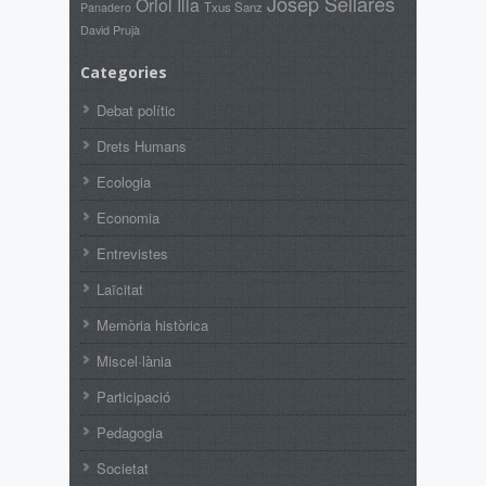
Josep Sellarès
Oriol Illa
Txus Sanz
Panadero
David Prujà
Categories
Debat polític
Drets Humans
Ecologia
Economia
Entrevistes
Laïcitat
Memòria històrica
Miscel·lània
Participació
Pedagogia
Societat