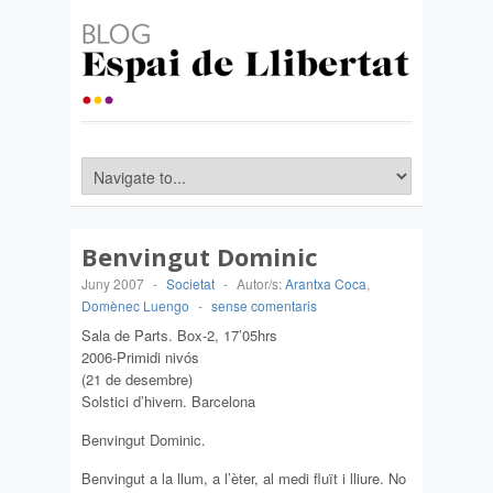
Benvingut Dominic
Juny 2007
-
Societat
-
Autor/s:
Arantxa Coca
,
Domènec Luengo
-
sense comentaris
Sala de Parts. Box-2, 17’05hrs
2006-Primidi nivós
(21 de desembre)
Solstici d’hivern. Barcelona
Benvingut Dominic.
Benvingut a la llum, a l’èter, al medi fluït i lliure. No