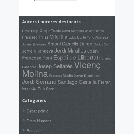
Autors i autores destacats
David Prujà
Quique Toledo
David Sempere
Javier Otaola
Oriol Illa
Francesc Trillas
Eddy Bonte
Tono Albareda
Antoni Castells Duran
Xavier Bretones
Carlos Ortí
Jordi Miralles
Joan-
Joffre Villanueva
Espai de Llibertat
Francesc Pont
Hungria
Vicenç
Josep Sellarès
Panadero
Molina
Gemma Martín
Xavier Domènech
Jordi Serrano
Santiago Castellà
Ferran
Escoda
Txus Sanz
Categories
Debat polític
Drets Humans
Ecologia