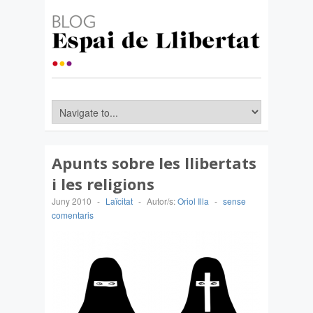
Apunts sobre les llibertats
i les religions
Juny 2010
-
Laïcitat
-
Autor/s:
Oriol Illa
-
sense
comentaris