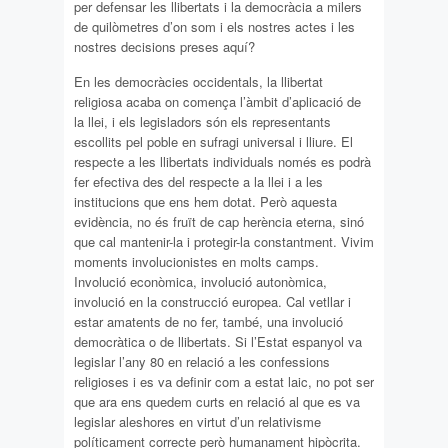
per defensar les llibertats i la democràcia a milers
de quilòmetres d’on som i els nostres actes i les
nostres decisions preses aquí?
En les democràcies occidentals, la llibertat
religiosa acaba on comença l’àmbit d’aplicació de
la llei, i els legisladors són els representants
escollits pel poble en sufragi universal i lliure. El
respecte a les llibertats individuals només es podrà
fer efectiva des del respecte a la llei i a les
institucions que ens hem dotat. Però aquesta
evidència, no és fruït de cap herència eterna, sinó
que cal mantenir-la i protegir-la constantment. Vivim
moments involucionistes en molts camps.
Involució econòmica, involució autonòmica,
involució en la construcció europea. Cal vetllar i
estar amatents de no fer, també, una involució
democràtica o de llibertats. Si l’Estat espanyol va
legislar l’any 80 en relació a les confessions
religioses i es va definir com a estat laic, no pot ser
que ara ens quedem curts en relació al que es va
legislar aleshores en virtut d’un relativisme
políticament correcte però humanament hipòcrita.