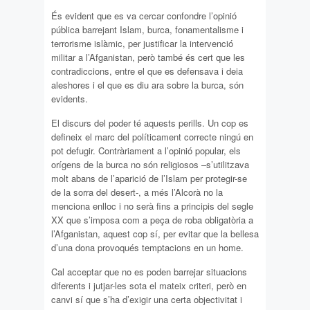
És evident que es va cercar confondre l’opinió
pública barrejant Islam, burca, fonamentalisme i
terrorisme islàmic, per justificar la intervenció
militar a l’Afganistan, però també és cert que les
contradiccions, entre el que es defensava i deia
aleshores i el que es diu ara sobre la burca, són
evidents.
El discurs del poder té aquests perills. Un cop es
defineix el marc del políticament correcte ningú en
pot defugir. Contràriament a l’opinió popular, els
orígens de la burca no són religiosos –s’utilitzava
molt abans de l’aparició de l’Islam per protegir-se
de la sorra del desert-, a més l’Alcorà no la
menciona enlloc i no serà fins a principis del segle
XX que s’imposa com a peça de roba obligatòria a
l’Afganistan, aquest cop sí, per evitar que la bellesa
d’una dona provoqués temptacions en un home.
Cal acceptar que no es poden barrejar situacions
diferents i jutjar-les sota el mateix criteri, però en
canvi sí que s’ha d’exigir una certa objectivitat i