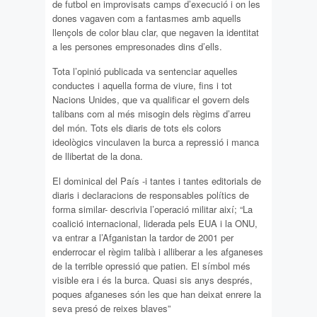
de futbol en improvisats camps d’execució i on les
dones vagaven com a fantasmes amb aquells
llençols de color blau clar, que negaven la identitat
a les persones empresonades dins d’ells.
Tota l’opinió publicada va sentenciar aquelles
conductes i aquella forma de viure, fins i tot
Nacions Unides, que va qualificar el govern dels
talibans com al més misogin dels règims d’arreu
del món. Tots els diaris de tots els colors
ideològics vinculaven la burca a repressió i manca
de llibertat de la dona.
El dominical del País -i tantes i tantes editorials de
diaris i declaracions de responsables polítics de
forma similar- descrivia l’operació militar així; “La
coalició internacional, liderada pels EUA i la ONU,
va entrar a l’Afganistan la tardor de 2001 per
enderrocar el règim talibà i alliberar a les afganeses
de la terrible opressió que patien. El símbol més
visible era i és la burca. Quasi sis anys després,
poques afganeses són les que han deixat enrere la
seva presó de reixes blaves”