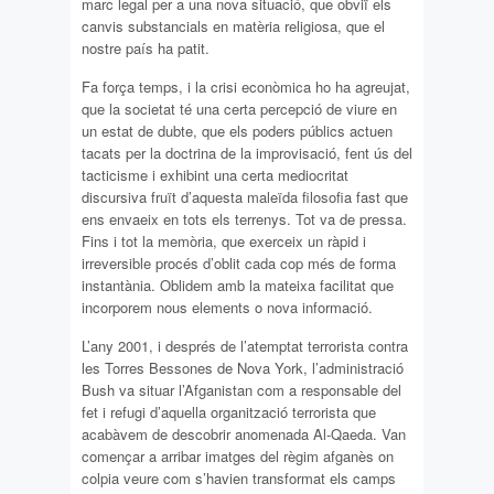
marc legal per a una nova situació, que obviï els
canvis substancials en matèria religiosa, que el
nostre país ha patit.
Fa força temps, i la crisi econòmica ho ha agreujat,
que la societat té una certa percepció de viure en
un estat de dubte, que els poders públics actuen
tacats per la doctrina de la improvisació, fent ús del
tacticisme i exhibint una certa mediocritat
discursiva fruït d’aquesta maleïda filosofia fast que
ens envaeix en tots els terrenys. Tot va de pressa.
Fins i tot la memòria, que exerceix un ràpid i
irreversible procés d’oblit cada cop més de forma
instantània. Oblidem amb la mateixa facilitat que
incorporem nous elements o nova informació.
L’any 2001, i després de l’atemptat terrorista contra
les Torres Bessones de Nova York, l’administració
Bush va situar l’Afganistan com a responsable del
fet i refugi d’aquella organització terrorista que
acabàvem de descobrir anomenada Al-Qaeda. Van
començar a arribar imatges del règim afganès on
colpia veure com s’havien transformat els camps