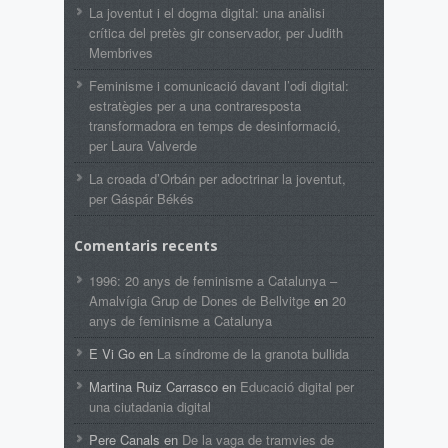
La joventut i el dogma digital: una anàlisi
crítica del pretès gir conservador, per Judith
Membrives
Feminisme i comunicació davant l’odi digital:
estratègies per a una contraresposta
transformadora en temps de desinformació,
per Laura Valverde
La croada d’Orbán per adoctrinar la joventut,
per Gáspár Békés
Comentaris recents
1996: 20 anys de feminisme a Catalunya –
Amalvígia Grup de Dones de Bellvitge
en
20
anys de feminisme a Catalunya
E Vi Go
en
La síndrome de la granota bullida
Martina Ruiz Carrasco
en
Educació digital per
una ciutadania digital
Pere Canals
en
De la vaga de tramvies de