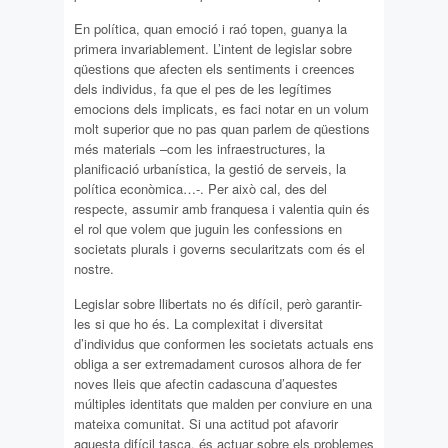
En política, quan emoció i raó topen, guanya la
primera invariablement. L’intent de legislar sobre
qüestions que afecten els sentiments i creences
dels individus, fa que el pes de les legítimes
emocions dels implicats, es faci notar en un volum
molt superior que no pas quan parlem de qüestions
més materials –com les infraestructures, la
planificació urbanística, la gestió de serveis, la
política econòmica…-. Per això cal, des del
respecte, assumir amb franquesa i valentia quin és
el rol que volem que juguin les confessions en
societats plurals i governs secularitzats com és el
nostre.
Legislar sobre llibertats no és difícil, però garantir-
les si que ho és. La complexitat i diversitat
d’individus que conformen les societats actuals ens
obliga a ser extremadament curosos alhora de fer
noves lleis que afectin cadascuna d’aquestes
múltiples identitats que malden per conviure en una
mateixa comunitat. Si una actitud pot afavorir
aquesta difícil tasca, és actuar sobre els problemes