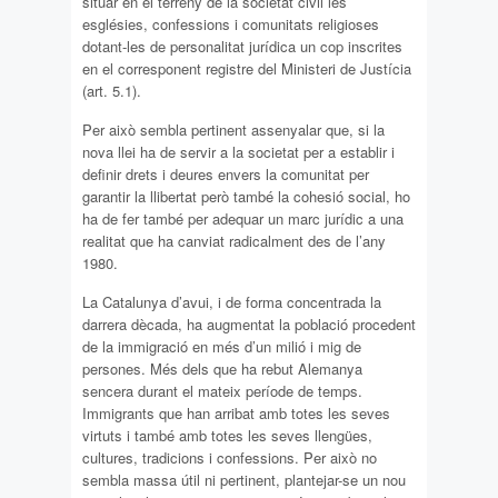
situar en el terreny de la societat civil les
esglésies, confessions i comunitats religioses
dotant-les de personalitat jurídica un cop inscrites
en el corresponent registre del Ministeri de Justícia
(art. 5.1).
Per això sembla pertinent assenyalar que, si la
nova llei ha de servir a la societat per a establir i
definir drets i deures envers la comunitat per
garantir la llibertat però també la cohesió social, ho
ha de fer també per adequar un marc jurídic a una
realitat que ha canviat radicalment des de l’any
1980.
La Catalunya d’avui, i de forma concentrada la
darrera dècada, ha augmentat la població procedent
de la immigració en més d’un milió i mig de
persones. Més dels que ha rebut Alemanya
sencera durant el mateix període de temps.
Immigrants que han arribat amb totes les seves
virtuts i també amb totes les seves llengües,
cultures, tradicions i confessions. Per això no
sembla massa útil ni pertinent, plantejar-se un nou