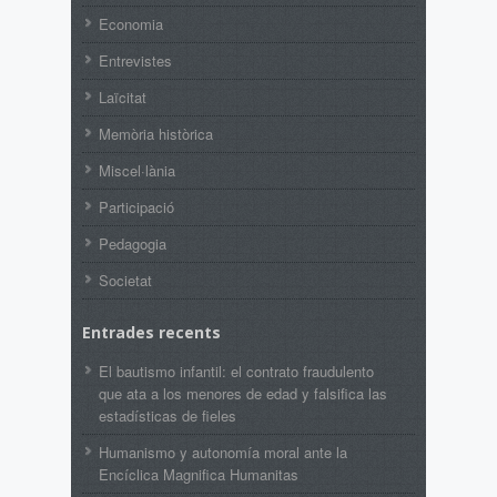
Economia
Entrevistes
Laïcitat
Memòria històrica
Miscel·lània
Participació
Pedagogia
Societat
Entrades recents
El bautismo infantil: el contrato fraudulento
que ata a los menores de edad y falsifica las
estadísticas de fieles
Humanismo y autonomía moral ante la
Encíclica Magnifica Humanitas