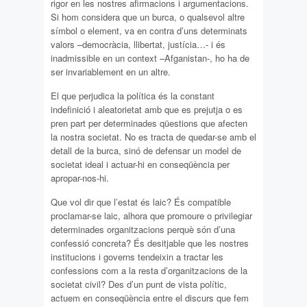
rigor en les nostres afirmacions i argumentacions.
Si hom considera que un burca, o qualsevol altre
símbol o element, va en contra d’uns determinats
valors –democràcia, llibertat, justícia…- i és
inadmissible en un context –Afganistan-, ho ha de
ser invariablement en un altre.
El que perjudica la política és la constant
indefinició i aleatorietat amb que es prejutja o es
pren part per determinades qüestions que afecten
la nostra societat. No es tracta de quedar-se amb el
detall de la burca, sinó de defensar un model de
societat ideal i actuar-hi en conseqüència per
apropar-nos-hi.
Que vol dir que l’estat és laic? És compatible
proclamar-se laic, alhora que promoure o privilegiar
determinades organitzacions perquè són d’una
confessió concreta? És desitjable que les nostres
institucions i governs tendeixin a tractar les
confessions com a la resta d’organitzacions de la
societat civil? Des d’un punt de vista polític,
actuem en conseqüència entre el discurs que fem