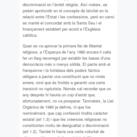
discriminació en l’àmbit religiós. Així mateix, es
pretén aprofundir en el concepte de laïcitat en la
relació entre l’Estat i les confessions, però en canvi
es manté el concordat amb la Santa Seu i el
finançament establert per acord a l’Església
catòlica.
Quan es va aprovar la primera llei de llibertat
religiosa, a l’Espanya de l’any 1980 encara li calia
fer un llarg recorregut per establir les bases d’una
democràcia més o menys sòlida. El pacte amb el
franquisme i la fortalesa dels poders fàctics
obligava a pactar una constitució que no mirés
enrere, sinó que és limités a garantir una certa
transició no rupturista. Només cal recordar que un
any després hi hauria un cop d’estat que,
afortunadament, no va prosperar. Tanmateix, la Llei
Orgànica de 1980 ja definia, ni que fos
nominalment, que cap confessió tindria caràcter
estatal (art 1.3) i que les creences religioses no
constituirien motiu de desigualtat o discriminació
(art 1.2). També hi havia una certa voluntat de