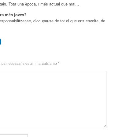
taki. Tota una època, i més actual que mai…
ors més joves?
sponsabilitzar-se, d’ocupar-se de tot el que ens envolta, de
mps necessaris estan marcats amb
*