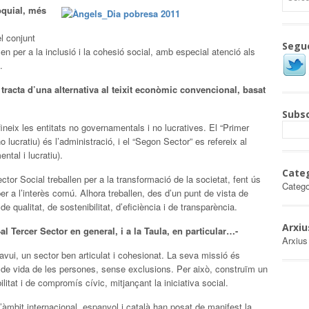
oquial, més
el conjunt
Segu
len per a la inclusió i la cohesió social, amb especial atenció als
.
tracta d’una alternativa al teixit econòmic convencional, basat
Subsc
neix les entitats no governamentals i no lucratives. El “Primer
 lucratiu) és l’administració, i el “Segon Sector” es refereix al
tal i lucratiu).
Cate
ctor Social treballen per a la transformació de la societat, fent ús
Catego
per a l’interès comú. Alhora treballen, des d’un punt de vista de
e qualitat, de sostenibilitat, d’eficiència i de transparència.
Arxiu
al Tercer Sector en general, i a la Taula, en particular…-
Arxius
avui, un sector ben articulat i cohesionat. La seva missió és
itat de vida de les persones, sense exclusions. Per això, construïm un
litat i de compromís cívic, mitjançant la iniciativa social.
’àmbit internacional, espanyol i català han posat de manifest la