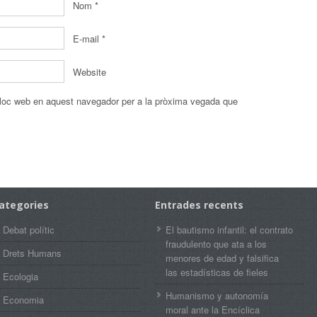
Nom
*
E-mail
*
Website
 lloc web en aquest navegador per a la pròxima vegada que
ategories
Entrades recents
Debat polític
El bautismo infantil: el contrato
fraudulento que ata a los
Drets Humans
menores de edad y falsifica
las estadísticas de fieles
Ecologia
Humanismo y autonomía
Economia
moral ante la Encíclica