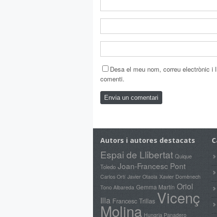
Desa el meu nom, correu electrònic i
comenti.
Autors i autores destacats
C
Espai de Llibertat
Quique
Joan-Francesc Pont
Toledo
Xavier Domènech
Carlos Ortí
Javier Otaola
Oriol
Gemma Martín
Tono Albareda
Vicenç
Illa
Francesc Trillas
Molina
Hungria Panadero