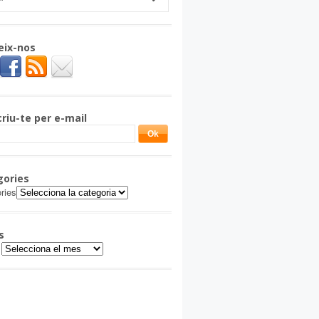
eix-nos
riu-te per e-mail
gories
ries
s