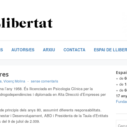
ES
AUTORS/ES
ARXIU
CONTACTA
ESPAI DE LLIBE
res
Espai
6
+ de
la
,
Vicenç Molina
-
sense comentaris
1
+ de
a l’any 1958. És llicenciada en Psicologia Clínica per la
6
+ de
n drogodependències i diplomada en Alta Direcció d’Empreses per
17 any
Fundac
de principis dels anys 80, assumint diferents responsabilitats.
estar i Desenvolupament, ABD i Presidenta de la Taula d’Entitats
del 9 de juliol de 2.009.