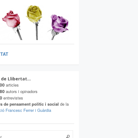
RTAT
 de Llibertat…
00
articles
80
autors i opinadors
0
entrevistes
s de pensament polític i social
de la
ió Francesc Ferrer i Guàrdia