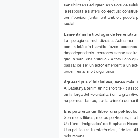
sensibilitzen i eduquen en valors de solid
la resposta als afers col•lectius; construe
contribueixen-juntament amb els poders públ
social.
Esmenta’ns la tipologia de les entitat
La tipologia és molt diversa. Actualment,
com la infància i família, joves, persones
drogodependents, persones sense sostre…
que, alhora, ens enriqueix a tots i ens a
passat de ser un actor emergent a un actor
podem estar molt orgullosos!
Aquest tipus d’iniciatives, tenen més 
A Catalunya tenim un ric i fort teixit asso
en la força del voluntariat i en la gran div
ha permès, també, ser la primera comunit
Ens pots citar un llibre, una pel•lícul
Són molts llibres, moltes pel•lícules, m
Un llibre: ‘Indignados’ de Stéphane Hesse
Una pel.licula: ‘Interferències’, i de les
pels racons…