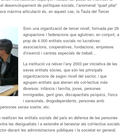
 el desenvolupament de polítiques socials, l’anomenat “quart pilar”
seva màxima articulació és, en aquest cas, la Taula del Tercer
Som una organització de tercer nivell, formada per 29
agrupacions i federacions que aglutinen, en conjunt, a
prop de 4.000 entitats socials no lucratives:
associacions, cooperatives, fundacions, empreses
d’inserció i centres especials de treball…
La institució va néixer l’any 2003 per iniciativa de les
seves entitats sòcies, que són les principals
organitzacions de segon nivell del sector, i que
agrupen entitats que atenen els col•lectius més
diversos: infància i família, joves, persones
immigrades, gent gran, discapacitats psíquics, físics
i sensorials, drogodependents, persones amb
l, persones sense sostre, etc.
e realitzen les entitats socials del país en defensa de les persones
contra les desigualtats i a estendre el benestar als col•lectius socials
tor davant les administracions públiques i la societat en general.