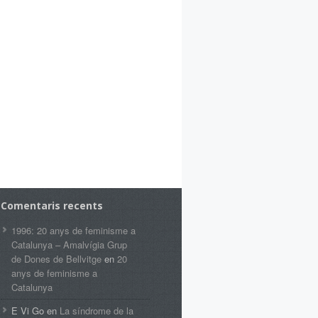
Comentaris recents
1996: 20 anys de feminisme a
Catalunya – Amalvígia Grup
de Dones de Bellvitge
en
20
anys de feminisme a
Catalunya
E Vi Go
en
La síndrome de la