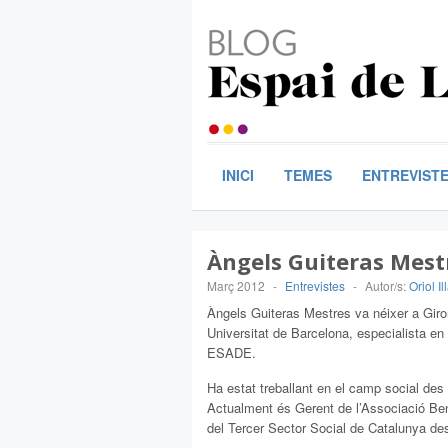
INICI
TEMES
ENTREVIST
Àngels Guiteras Mest
Març 2012
-
Entrevistes
-
Autor/s:
Oriol Il
Àngels Guiteras Mestres va néixer a Giron
Universitat de Barcelona, especialista e
ESADE.
Ha estat treballant en el camp social des 
Actualment és Gerent de l’Associació Ben
del Tercer Sector Social de Catalunya des 