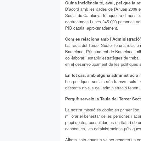
Quina incidència té, avui, pel que fa r
D’acord amb les dades de l’Anuari 2009 edi
Social de Catalunya té aquesta dimensió:
contractades i unes 245.000 persones vo
PIB català, aproximadament.
Com es relaciona amb l’Administració
La Taula del Tercer Sector té una relació 
Barcelona, l’Ajuntament de Barcelona i al
col•laborar i establir estratègies de treba
en el desenvolupament de les politiques s
En tot cas, amb alguna administració
Les polítiques socials són transversals 
diferents nivells de l’administració tenen 
Perquè serveix la Taula del Tercer Sec
La nostra missió és doble: en primer lloc, 
millorar el benestar de les persones i acon
propi sector, consolidar les entitats i obt
econòmics, les administracions públiques 
Alhora, tots aquests valors generen un cap