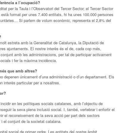
eferència a l’ocupació?
tat per la Taula i l’Observatori del Tercer Sector, el Tercer Sector
 està format per unes 7.400 entitats, hi ha unes 100.000 persones
luntàries… Si parlem de volum econòmic, representa el 2,8% del
?
molt estreta amb la Generalitat de Catalunya, la Diputació de
tres ajuntaments. El nostre interès és el de, cada cop més,
ll conjunt amb les administracions, per tal de participar activament
ocials i fer la màxima incidència.
 més que amb altres?
i no depenen únicament d’una administració o d’un departament. Els
un interès particular per a nosaltres.
tor?
incidir en les polítiques socials catalanes, amb l’objectiu de
seguir la seva plena inclusió social. I, també, vertebrar i enfortir el
enir el reconeixement de la seva acció per part dels sectors
i el conjunt de la societat catalana.
ital social de primer ordre. Les entitats del nostre àmbit