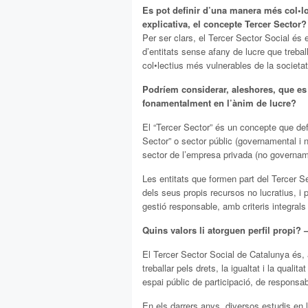
Es pot definir d’una manera més col•l
explicativa, el concepte Tercer Sector?
Per ser clars, el Tercer Sector Social és 
d’entitats sense afany de lucre que trebal
col•lectius més vulnerables de la societat
Podríem considerar, aleshores, que es 
fonamentalment en l’ànim de lucre?
El “Tercer Sector” és un concepte que defi
Sector” o sector públic (governamental i no
sector de l’empresa privada (no governamen
Les entitats que formen part del Tercer Se
dels seus propis recursos no lucratius, i 
gestió responsable, amb criteris integrals d
Quins valors li atorguen perfil propi? –
El Tercer Sector Social de Catalunya és, 
treballar pels drets, la igualtat i la qual
espai públic de participació, de responsabi
En els darrers anys, diversos estudis en l