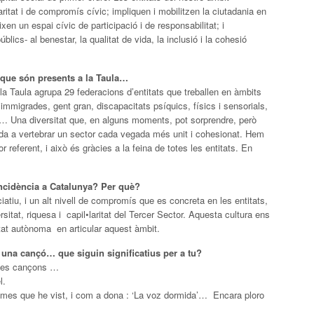
aritat i de compromís cívic; impliquen i mobilitzen la ciutadania en
ixen un espai cívic de participació i de responsabilitat; i
ics- al benestar, la qualitat de vida, la inclusió i la cohesió
s que són presents a la Taula…
 la Taula agrupa 29 federacions d’entitats que treballen en àmbits
 immigrades, gent gran, discapacitats psíquics, físics i sensorials,
 Una diversitat que, en alguns moments, pot sorprendre, però
juda a vertebrar un sector cada vegada més unit i cohesionat. Hem
 referent, i això és gràcies a la feina de totes les entitats. En
incidència a Catalunya? Per què?
ciatiu, i un alt nivell de compromís que es concreta en les entitats,
ersitat, riquesa i capil•laritat del Tercer Sector. Aquesta cultura ens
at autònoma en articular aquest àmbit.
a, una cançó… que siguin significatius per a tu?
oltes cançons …
l.
 últimes que he vist, i com a dona : ‘La voz dormida’… Encara ploro