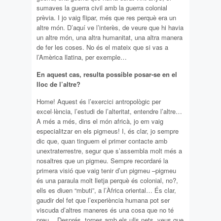
sumaves la guerra civil amb la guerra colonial
prèvia. I jo vaig flipar, més que res perquè era un
altre món. D’aquí ve l’interès, de veure que hi havia
un altre món, una altra humanitat, una altra manera
de fer les coses. No és el mateix que si vas a
l’Amèrica llatina, per exemple…
En aquest cas, resulta possible posar-se en el
lloc de l’altre?
Home! Aquest és l’exercici antropològic per
excel·lència, l’estudi de l’alteritat, entendre l’altre…
A més a més, dins el món africà, jo em vaig
especialitzar en els pigmeus! I, és clar, jo sempre
dic que, quan tinguem el primer contacte amb
unextraterrestre, segur que s’assembla molt més a
nosaltres que un pigmeu. Sempre recordaré la
primera visió que vaig tenir d’un pigmeu –pigmeu
és una paraula molt lletja perquè és colonial, no?,
ells es diuen “mbuti”, a l’Àfrica oriental… És clar,
gaudir del fet que l’experiència humana pot ser
viscuda d’altres maneres és una cosa que no té
preu… Després, tornes amb els ulls nets, veus que