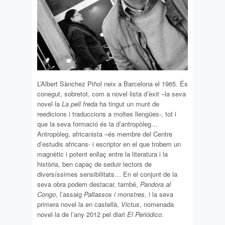
L’Albert Sànchez Piñol neix a Barcelona el 1965. És
conegut, sobretot, com a novel·lista d’èxit –la seva
novel·la
La pell freda
ha tingut un munt de
reedicions i traduccions a moltes llengües-, tot i
que la seva formació és la d’antropòleg…
Antropòleg, africanista –és membre del Centre
d’estudis africans- i escriptor en el que trobem un
magnètic i potent enllaç entre la literatura i la
història, ben capaç de seduir lectors de
diversíssimes sensibilitats… En el conjunt de la
seva obra podem destacar, també,
Pandora al
Congo
, l’assaig
Pallassos i monstres
, i la seva
primera novel·la en castellà,
Victus
, nomenada
novel·la de l’any 2012 pel diari
El Periódico
.