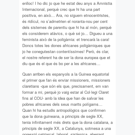
enlloc! I ho dic jo que he estat deu anys a Amnistia
Internacional, perquè crec que hi ha una part
positiva, en això… Ara, no siguem etnocentristes,
és ridícul, no s’admetrien el noranta-nou per cent
dels sistemes de parentiu que hi ha al món, perquè
els considerem atàvics, o què sé jo… Digueu a una
feminista això de la poligàmia: et trencarà la cara!
Doncs totes les dones africanes poligàmiques que
jo he conegutestan contentíssimes! Però, és clar,
el nostre referent ha de ser la dona europea que et
diu que és el que és bo per a les africanes…
Quan arriben els espanyols a la Guinea equatorial
el primer que fan és enviar missioners, missioners
claretians -que són els que, precisament, em van
formar a mi, perquè jo vaig estar al Col·legi Claret
fins al COU- amb la idea que han de salvar les
pobres africanes dels seus marits polígams…
Quan hi ha estudis antropològics que confirmen
que la dona guineana, a principis de segle XX,
tenia infinitament més drets que la dona catalana, a
principis de segle XX, a Catalunya, sotmesa a una
opressió patriarcal, laboral, sistèmica, aberrant.