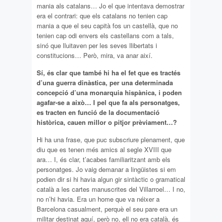
mania als catalans… Jo el que intentava demostrar
era el contrari: que els catalans no tenien cap
mania a que el seu capità fos un castellà, que no
tenien cap odi envers els castellans com a tals,
sinó que lluitaven per les seves llibertats i
constitucions… Però, mira, va anar així.
Sí, és clar que també hi ha el fet que es tractés
d’una guerra dinàstica, per una determinada
concepció d’una monarquia hispànica, i poden
agafar-se a això… I pel que fa als personatges,
es tracten en funció de la documentació
històrica, cauen millor o pitjor prèviament…?
Hi ha una frase, que puc subscriure plenament, que
diu que es tenen més amics al segle XVIII que
ara… I, és clar, t’acabes familiaritzant amb els
personatges. Jo vaig demanar a lingüistes si em
podien dir si hi havia algun gir sintàctic o gramatical
català a les cartes manuscrites del Villarroel… I no,
no n’hi havia. Era un home que va néixer a
Barcelona casualment, perquè el seu pare era un
militar destinat aquí, però no, ell no era català, és