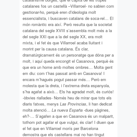
catalanes fos un castellà –Villarroel- no sabien com
gestionar-ho, perquè eren d’ideologia molt
essencialista, i buscaven catalans de soca-rel… El
món romàntic era així. Però resulta que la societat
catalana del segle XVIII s’assembla molt més a la
del segle XXI que a la del segle XX, era molt
mixta, i el fet és que Villarroel acaba lluitant i
morint per la causa catalana. És clar,
dramatúrgicament és un personatge que dóna per a
molt, i aquí queda encongit el Casanova, perquè és
que era un home amb moltes ombres… Molta gent
em diu: com t’has passat amb en Casanova! I
encara m’hagués pogut passar més… Però em
molesta que la dreta, i l’extrema dreta espanyola,
s’ha agafat a això… Els ha agradat molt, és curiós!
-òbvies riallades- Només heu de mirar que tots els
diaris fatxes, menys
Las Provincias
, li han dedicat
molta atenció…
La nueva España
-dues pàgines,
eh?-… S’agafen a que en Casanova és un malparit,
tothom pot agafar el que vulgui, és clar! I diuen que
el fet que en Villarroel morís per Barcelona
demostra que els castellans mai no han tingut