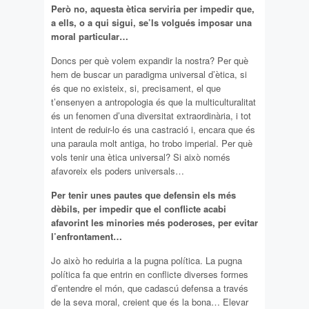
Però no, aquesta ètica serviria per impedir que,
a ells, o a qui sigui, se’ls volgués imposar una
moral particular…
Doncs per què volem expandir la nostra? Per què
hem de buscar un paradigma universal d’ètica, si
és que no existeix, si, precisament, el que
t’ensenyen a antropologia és que la multiculturalitat
és un fenomen d’una diversitat extraordinària, i tot
intent de reduir-lo és una castració i, encara que és
una paraula molt antiga, ho trobo imperial. Per què
vols tenir una ètica universal? Si això només
afavoreix els poders universals…
Per tenir unes pautes que defensin els més
dèbils, per impedir que el conflicte acabi
afavorint les minories més poderoses, per evitar
l’enfrontament…
Jo això ho reduiria a la pugna política. La pugna
política fa que entrin en conflicte diverses formes
d’entendre el món, que cadascú defensa a través
de la seva moral, creient que és la bona… Elevar