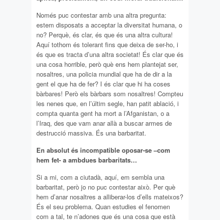
Només puc contestar amb una altra pregunta:
estem disposats a acceptar la diversitat humana, o
no? Perquè, és clar, és que és una altra cultura!
Aquí tothom és tolerant fins que deixa de ser-ho, i
és que es tracta d’una altra societat! És clar que és
una cosa horrible, però què ens hem plantejat ser,
nosaltres, una policia mundial que ha de dir a la
gent el que ha de fer? I és clar que hi ha coses
bàrbares! Però els bàrbars som nosaltres! Compteu
les nenes que, en l’últim segle, han patit ablació, i
compta quanta gent ha mort a l’Afganistan, o a
l’Iraq, des que vam anar allà a buscar armes de
destrucció massiva. És una barbaritat.
En absolut és incompatible oposar-se –com
hem fet- a ambdues barbaritats…
Si a mi, com a ciutadà, aquí, em sembla una
barbaritat, però jo no puc contestar això. Per què
hem d’anar nosaltres a alliberar-los d’ells mateixos?
És el seu problema. Quan estudies el fenomen
com a tal, te n’adones que és una cosa que està