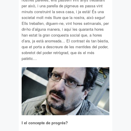
per això, i una parella de pigmeus es passa vint
minuts construint la seva casa, i ja està! És una
societat molt més lliure que la nostra, això segur!
Ells treballen, diguem-ne, vint hores setmanals, per
dir-ho d’alguna manera, i aquí les quaranta hores
han estat la gran conquesta social que, a hores
d’ara, ja està anorreada… El contrast és tan bèstia,
que et porta a descreure de les mentides del poder,
sobretot del poder retrògrad, que és el més
patètic…
I el concepte de progrés?