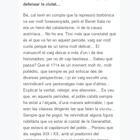
defensar la ciutat…
Bé, cal tenir en compte que la repressió borbònica
va ser molt forassenyada, però el Benet Sala no
era un heroi del catalanisme, ni de la causa
austríaca… No ho era. Tinc més que constatat què
és el que va fer en aquest període, vaig ser molt
curós perquè és un tema molt delicat… El
manuscrit el vaig deixar a més d’un i de dos
historiadors, per no dir cap bestiesa… Sabeu què
passa? Que el 1714 és un moment molt ric, molt
polièdric, que sempre es pot enfocar des de
diverses perspectives, i jo en vaig escollir una,
reivindicant uns personatges més que d’altres…
Explicar la veritat, netejar, ens afavoreix… Es veu
que, en aquests períodes, el poble català sempre
ha estat a l’alçada, d’una manera admirable, i que
eren les classes dirigents les que feien la viu-viu…
Sempre que he pogut, he reivindicat alguna figura
nobiliària que va estar al costat de la Generalitat,
que estava al capdamunt del poble… Penseu que
als segles XIX i XX, amb el predomini del
catalanisme burgès, que el capità de les tropes