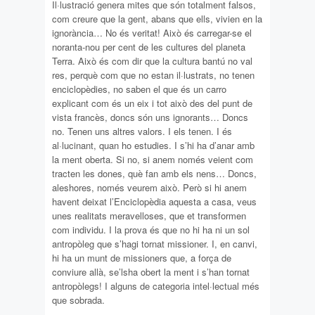
Il·lustració genera mites que són totalment falsos,
com creure que la gent, abans que ells, vivien en la
ignorància… No és veritat! Això és carregar-se el
noranta-nou per cent de les cultures del planeta
Terra. Això és com dir que la cultura bantú no val
res, perquè com que no estan il·lustrats, no tenen
enciclopèdies, no saben el que és un carro
explicant com és un eix i tot això des del punt de
vista francès, doncs són uns ignorants… Doncs
no. Tenen uns altres valors. I els tenen. I és
al·lucinant, quan ho estudies. I s’hi ha d’anar amb
la ment oberta. Si no, si anem només veient com
tracten les dones, què fan amb els nens… Doncs,
aleshores, només veurem això. Però si hi anem
havent deixat l’Enciclopèdia aquesta a casa, veus
unes realitats meravelloses, que et transformen
com individu. I la prova és que no hi ha ni un sol
antropòleg que s’hagi tornat missioner. I, en canvi,
hi ha un munt de missioners que, a força de
conviure allà, se’lsha obert la ment i s’han tornat
antropòlegs! I alguns de categoria intel·lectual més
que sobrada.