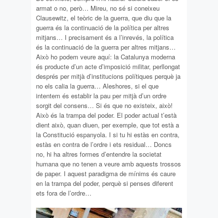
armat o no, però… Mireu, no sé si coneixeu
Clausewitz, el teòric de la guerra, que diu que la
guerra és la continuació de la política per altres
mitjans… I precisament és a l’inrevés, la política
és la continuació de la guerra per altres mitjans…
Això ho podem veure aquí: la Catalunya moderna
és producte d’un acte d’imposició militar, perllongat
després per mitjà d’institucions polítiques perquè ja
no els calia la guerra… Aleshores, si el que
intentem és establir la pau per mitjà d’un ordre
sorgit del consens… Si és que no existeix, això!
Això és la trampa del poder. El poder actual t’està
dient això, quan diuen, per exemple, que tot està a
la Constitució espanyola. I si tu hi estàs en contra,
estàs en contra de l’ordre i ets residual… Doncs
no, hi ha altres formes d’entendre la societat
humana que no tenen a veure amb aquests trossos
de paper. I aquest paradigma de mínims és caure
en la trampa del poder, perquè si penses diferent
ets fora de l’ordre…