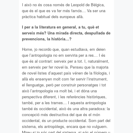
I això no és cosa només de Leopold de Bèlgica,
que és el que es va fer més famós… Va ser una
pràctica habitual dels europeus allà.
I per a la literatura en general, a tu, què et
serveix més? Una mirada directa, despullada de
prevencions, la història…?
Home, jo recordo que, quan estudiava, em deien
que l’antropologia no em serviria per a res… I és
que és al contrari: serveix per a tot. I, naturalment,
em serveix per fer novel·la. Penseu que la majoria
de novel·listes d’aquest país vénen de la filologia, i
allà els ensenyen molt com fer servir l’instrument,
el llenguatge, però per construir personatges i tot
això l’antropologia va molt bé, i et dóna una
perspectiva diferent, i les referències històriques,
també, per a les trames… I aquesta antropologia
també és occidental, això és una altra paradoxa: la
concepció més destructiva del que és el món
occidental, és un producte occidental. Som part del
sistema, els antropòlegs, encara que no vulguem.
Mireu si jo sóc part del sistema, si sóc el número u