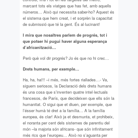
marcant tots els viatges que has fet, amb aquells
números… Això qui necessita saber-ho? Aquest és
el sistema que hem creat, i et sorprèn la capacitat
de submissió que té la gent. És al·lucinant!
I mira que nosaltres parlem de progrés, tot i
que potser hi pugui haver alguna esperança
d’africanització…
Però què vol dir progrés? Jo és que no hi crec…
Drets humans, per exemple…
Ha, ha, ha!!! –i més, més fortes riallades…- Va,
siguem seriosos, la Declaració dels drets humans
és una cosa que s’inventen quatre intel·lectuals
francesos, de París, que decideixen que ells són la
humanitat. O sigui que et diuen, per exemple, que
l’ésser humà té dret a la família… A la família
europea, és clar! Això ja et desmunta, et prohibeix,
el noranta per cent dels sistemes de parentiu del
món –la majoria són africans- que són infinitament
més rics que l’europeu… Això no s’aguanta per