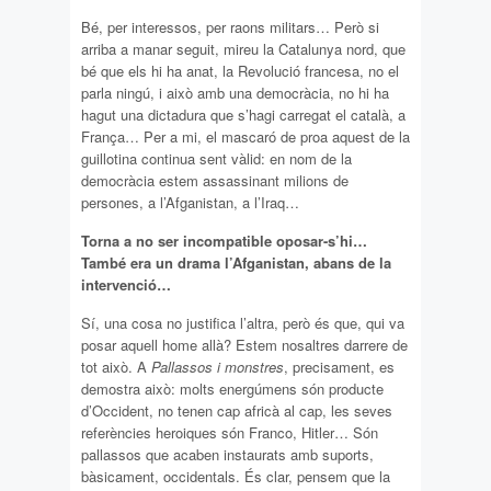
Bé, per interessos, per raons militars… Però si
arriba a manar seguit, mireu la Catalunya nord, que
bé que els hi ha anat, la Revolució francesa, no el
parla ningú, i això amb una democràcia, no hi ha
hagut una dictadura que s’hagi carregat el català, a
França… Per a mi, el mascaró de proa aquest de la
guillotina continua sent vàlid: en nom de la
democràcia estem assassinant milions de
persones, a l’Afganistan, a l’Iraq…
Torna a no ser incompatible oposar-s’hi…
També era un drama l’Afganistan, abans de la
intervenció…
Sí, una cosa no justifica l’altra, però és que, qui va
posar aquell home allà? Estem nosaltres darrere de
tot això. A
Pallassos i monstres
, precisament, es
demostra això: molts energúmens són producte
d’Occident, no tenen cap africà al cap, les seves
referències heroiques són Franco, Hitler… Són
pallassos que acaben instaurats amb suports,
bàsicament, occidentals. És clar, pensem que la