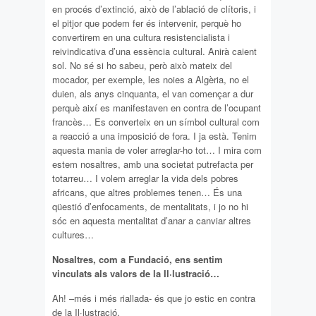
en procés d’extinció, això de l’ablació de clítoris, i
el pitjor que podem fer és intervenir, perquè ho
convertirem en una cultura resistencialista i
reivindicativa d’una essència cultural. Anirà caient
sol. No sé si ho sabeu, però això mateix del
mocador, per exemple, les noies a Algèria, no el
duien, als anys cinquanta, el van començar a dur
perquè així es manifestaven en contra de l’ocupant
francès… Es converteix en un símbol cultural com
a reacció a una imposició de fora. I ja està. Tenim
aquesta mania de voler arreglar-ho tot… I mira com
estem nosaltres, amb una societat putrefacta per
totarreu… I volem arreglar la vida dels pobres
africans, que altres problemes tenen… És una
qüestió d’enfocaments, de mentalitats, i jo no hi
sóc en aquesta mentalitat d’anar a canviar altres
cultures…
Nosaltres, com a Fundació, ens sentim
vinculats als valors de la Il·lustració…
Ah! –més i més riallada- és que jo estic en contra
de la Il·lustració.