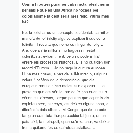
Com a hipòtesi purament abstracta, ideal, seria
pensable que en una Àfrica no tocada pel
colonialisme la gent seria més feliç, viuria més
bé?
Bé, la felicitat és un concepte occidental. La millor
manera de fer infeliç algú és explicar-li què és la
felicitat! I resulta que no ho és ningú, de feliç…
Ara, que aniria millor si no haguessin estat
colonitzats, evidentment, però no podem tirar
enrere els processos històrics. Ells no guarden bon
record d’Europa… Jo no nego la cultura europea…
Hi ha més coses, a part de la Il·lustració, i alguns
valors filosòfics de la democràcia, que els
europeus mai no s’han molestat a exportar… La
prova és que ara són la mar de feliços quan els hi
vénen els xinesos, perquè pensen que aquests els
exploten però, almenys, els deixen alguna cosa, a
diferència dels altres… Al Congo, que és un país
tan gran com tota Europa occidental junta, en un
país així, la metròpoli, quan se’n va anar, va deixar
trenta quilòmetres de carretera asfaltada…