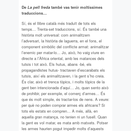
De
La pell freda
també vas tenir moltíssimes
traduccions…
Sí, és el llibre català més traduït de tots els
temps… Trenta-set traduccions, sí. És també una
història molt universal: com animalitzem
l’adversari, la història de laguerra, en el fons, el
component simbòlic del conflicte armat: animalitzar
l’enemic per matar-lo… Jo, això, ho vaig viure en
directe a l’Àfrica oriental, amb les matances dels
tutsis i tot això. Els hutus, abans -bé, els
propagandistes hutus- tractaven d’escarabats els
tutsis, així els animalitzaven, i la gent s’ho creia.
És clar, això et trenca tòpics, i molts tòpics de la
gent ben intencionada d’aquí… Jo, quan sento això
de prohibir, per exemple, el comerç d’armes… És
que és molt simple, és tractar-los de nens. A veure:
per què no poden comprar armes els africans? Si
tots els estats en compren… A més, allà, en
aquella gran matança, no tenien ni un fusell. Quan
la gent es vol matar, es mata amb matxets. Potser
les armes haurien pogut impedir molts d’aquests