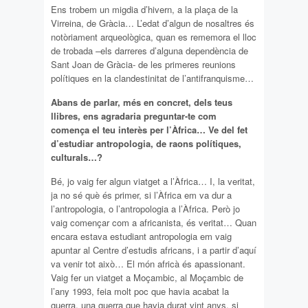
Ens trobem un migdia d’hivern, a la plaça de la
Virreina, de Gràcia… L’edat d’algun de nosaltres és
notòriament arqueològica, quan es rememora el lloc
de trobada –els darreres d’alguna dependència de
Sant Joan de Gràcia- de les primeres reunions
polítiques en la clandestinitat de l’antifranquisme…
Abans de parlar, més en concret, dels teus
llibres, ens agradaria preguntar-te com
comença el teu interès per l’Àfrica… Ve del fet
d’estudiar antropologia, de raons polítiques,
culturals…?
Bé, jo vaig fer algun viatget a l’Àfrica… I, la veritat,
ja no sé què és primer, si l’Àfrica em va dur a
l’antropologia, o l’antropologia a l’Àfrica. Però jo
vaig començar com a africanista, és veritat… Quan
encara estava estudiant antropologia em vaig
apuntar al Centre d’estudis africans, i a partir d’aquí
va venir tot això… El món africà és apassionant.
Vaig fer un viatget a Moçambic, al Moçambic de
l’any 1993, feia molt poc que havia acabat la
guerra, una guerra que havia durat vint anys, si