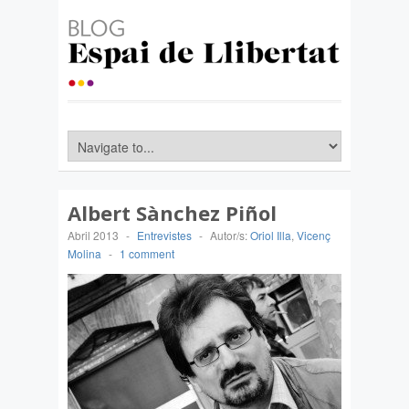
Albert Sànchez Piñol
Abril 2013
-
Entrevistes
-
Autor/s:
Oriol Illa
,
Vicenç
Molina
-
1 comment