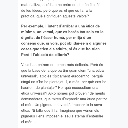
materialitza, això? Jo no entro en el món filosòfic
de les idees, però què és el que es fa, a la
pràctica, què signifiquen aquests valors?
Per exemple, l’intent d’arribar a una ètica de
mínims, universal, que es basés tan sols en la
dignitat de l’ésser humà, per mitjà d’un
consens que, si vols, pot oblidar-se’n d’algunes
coses que trien els adults, si és que ho trien…
Però i l’ablació de clítoris?
Veus? Ja entrem en temes més delicats. Però és
que la base de la que partim quan diem “una ètica
universal”, això és típicament eurocèntric, perquè
ningú no s’ho ha plantejat. I, a més, per què ens ho
hauríem de plantejar? Per què necessitem una
ètica universal? Això només pot provenir de ments
dominadores, que miren d’expandir una ètica per tot
el món. Un pigmeu mai voldrà imposar-te la seva
ètica. Ni falta que li fa! Imagineu que vénen els
pigmeus i ens imposen el seu sistema d’entendre
el món…