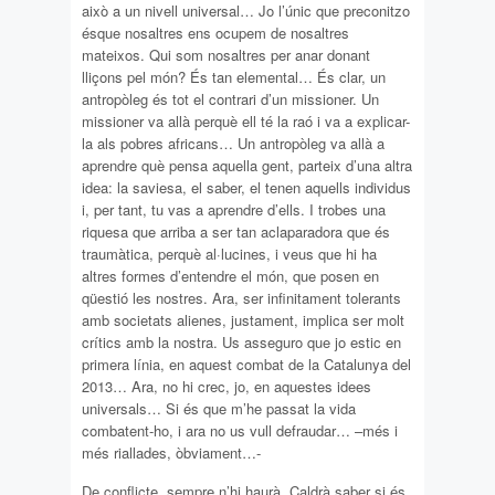
això a un nivell universal… Jo l’únic que preconitzo
ésque nosaltres ens ocupem de nosaltres
mateixos. Qui som nosaltres per anar donant
lliçons pel món? És tan elemental… És clar, un
antropòleg és tot el contrari d’un missioner. Un
missioner va allà perquè ell té la raó i va a explicar-
la als pobres africans… Un antropòleg va allà a
aprendre què pensa aquella gent, parteix d’una altra
idea: la saviesa, el saber, el tenen aquells individus
i, per tant, tu vas a aprendre d’ells. I trobes una
riquesa que arriba a ser tan aclaparadora que és
traumàtica, perquè al·lucines, i veus que hi ha
altres formes d’entendre el món, que posen en
qüestió les nostres. Ara, ser infinitament tolerants
amb societats alienes, justament, implica ser molt
crítics amb la nostra. Us asseguro que jo estic en
primera línia, en aquest combat de la Catalunya del
2013… Ara, no hi crec, jo, en aquestes idees
universals… Si és que m’he passat la vida
combatent-ho, i ara no us vull defraudar… –més i
més riallades, òbviament…-
De conflicte, sempre n’hi haurà. Caldrà saber si és