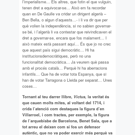
l’imperialisme… Els altres, que fotin el que vulguin,
tenen dret a equivocar-se… Això em fa recordar
quan en De Gaulle va cridar un dirigent algerià –
Ben Bella, o algun d’aquests…- i li va dir que per
què volien la independència, si no sabien governar-
se bé, i l’algerià li va contestar que reivindicaven el
dret a governar-se, encara que fos malament… I
això mateix està passant aquí… És que jo no crec
que aquest país sigui democràtic… Hi ha
institucionsdemocràtiques, però no una
funcionalitat democràtica… Ja veurem què passa
amb el procés català… Perquè hi ha aberracions
infantils… Que ha de votar tota Espanya, que si
han de votar Tarragona o Lleida per separat… Unes
coses…
Tornant al teu darrer llibre,
Victus,
la veritat és
que cauen molts mites, al voltant del 1714, i
crida l’atenció com destaques la figura d’en
Villarroel, i com tractes, per exemple, la figura
de l’arquebisbe de Barcelona, Benet Sala, que a
tot arreu el deixen com si fos un defensor
autèntic, que no va poder exercir més perquè va