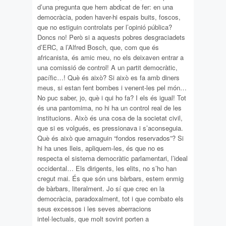
d’una pregunta que hem abdicat de fer: en una
democràcia, poden haver-hi espais buits, foscos,
que no estiguin controlats per l’opinió pública?
Doncs no! Però si a aquests pobres desgraciadets
d’ERC, a l’Alfred Bosch, que, com que és
africanista, és amic meu, no els deixaven entrar a
una comissió de control! A un partit democràtic,
pacífic…! Què és això? Si això es fa amb diners
meus, si estan fent bombes i venent-les pel món…
No puc saber, jo, què i qui ho fa? I els és igual! Tot
és una pantomima, no hi ha un control real de les
institucions. Això és una cosa de la societat civil,
que si es volgués, es pressionava i s’aconseguia.
Què és això que amaguin “fondos reservados”? Si
hi ha unes lleis, apliquem-les, és que no es
respecta el sistema democràtic parlamentari, l’ideal
occidental… Els dirigents, les elits, no s’ho han
cregut mai. És que són uns bàrbars, estem enmig
de bàrbars, literalment. Jo sí que crec en la
democràcia, paradoxalment, tot i que combato els
seus excessos i les seves aberracions
intel·lectuals, que molt sovint porten a