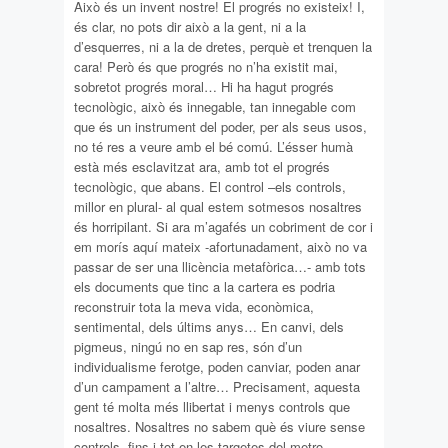
Això és un invent nostre! El progrés no existeix! I,
és clar, no pots dir això a la gent, ni a la
d’esquerres, ni a la de dretes, perquè et trenquen la
cara! Però és que progrés no n’ha existit mai,
sobretot progrés moral… Hi ha hagut progrés
tecnològic, això és innegable, tan innegable com
que és un instrument del poder, per als seus usos,
no té res a veure amb el bé comú. L’ésser humà
està més esclavitzat ara, amb tot el progrés
tecnològic, que abans. El control –els controls,
millor en plural- al qual estem sotmesos nosaltres
és horripilant. Si ara m’agafés un cobriment de cor i
em morís aquí mateix -afortunadament, això no va
passar de ser una llicència metafòrica…- amb tots
els documents que tinc a la cartera es podria
reconstruir tota la meva vida, econòmica,
sentimental, dels últims anys… En canvi, dels
pigmeus, ningú no en sap res, són d’un
individualisme ferotge, poden canviar, poden anar
d’un campament a l’altre… Precisament, aquesta
gent té molta més llibertat i menys controls que
nosaltres. Nosaltres no sabem què és viure sense
controls, fins i tot en les targetes del metro,