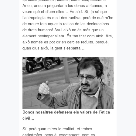
Aneu, aneu a preguntar a les dones africanes, a
veure què et diuen elles… És així. Sí, ja sé que
l’antropologia és molt destructiva, però de què m’he
de creure tots aquests rotllos de les declaracions
de drets humans! Avui això no és més que un
element neoimperialista. És tan trist com això. Ara,
això només es pot dir en cercles reduïts, perquè,
quan dius això, la gent s’espanta…
Doncs nosaltres defensem els valors de l’ètica
civil…
Sí, però quan mires la realitat, et trobes
catàstrofes, perquè, exactament, com es