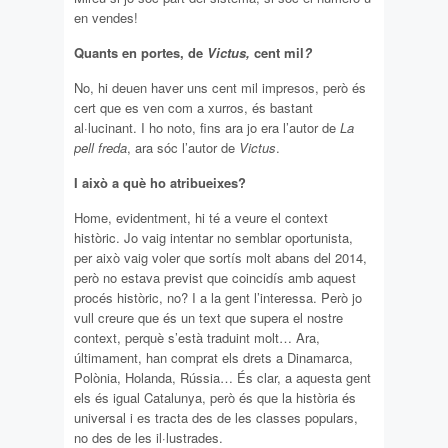
en vendes!
Quants en portes, de
Victus,
cent mil
?
No, hi deuen haver uns cent mil impresos, però és
cert que es ven com a xurros, és bastant
al·lucinant. I ho noto, fins ara jo era l’autor de
La
pell freda
, ara sóc l’autor de
Victus
.
I això a què ho atribueixes?
Home, evidentment, hi té a veure el context
històric. Jo vaig intentar no semblar oportunista,
per això vaig voler que sortís molt abans del 2014,
però no estava previst que coincidís amb aquest
procés històric, no? I a la gent l’interessa. Però jo
vull creure que és un text que supera el nostre
context, perquè s’està traduint molt… Ara,
últimament, han comprat els drets a Dinamarca,
Polònia, Holanda, Rússia… És clar, a aquesta gent
els és igual Catalunya, però és que la història és
universal i es tracta des de les classes populars,
no des de les il·lustrades.