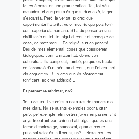
tot està basat en una gran mentida. Tot, tot són
mentides, el que passa és que si dius això, la gent
s’esgarrifa. Però, la veritat, jo crec que
experimentar l’alteritat és el més ric que pots tenir
com experiència humana. S’ha de pensar en una
civilització on tot, tot sigui diferent: el concepte de
casa, de matrimoni… De religió ja ni en parlem!
Des del més elemental, coses que considerem
biològiques, com la maternitat, doncs són
culturals… És complicat, també, perquè es tracta
de l’absorció d’un món tan diferent, que t’altera tant
els esquemes…! Jo crec que és bàsicament
tonificant, no crea addicció…
Et permet relativitzar, no?
Tot, i del tot. I veure’ns a nosaltres de manera molt
més clara. No sé quants exemples podria citar,
però, per exemple, els nostres joves es passen vint
anys treballant per tenir un habitatge –que és una
forma d’esclavatge, paradoxal, quan el nostre
principal valor és la llibertat, no?… Nosaltres, les
nostres parelles, ens passem vint anys treballant