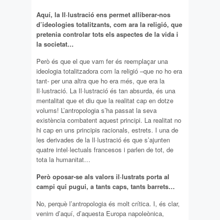
Aquí, la Il·lustració ens permet alliberar-nos
d’ideologies totalitzants, com ara la religió, que
pretenia controlar tots els aspectes de la vida i
la societat…
Però és que el que vam fer és reemplaçar una
ideologia totalitzadora com la religió –que no ho era
tant- per una altra que ho era més, que era la
Il·lustració. La Il·lustració és tan absurda, és una
mentalitat que et diu que la realitat cap en dotze
volums! L’antropologia s’ha passat la seva
existència combatent aquest principi. La realitat no
hi cap en uns principis racionals, estrets. I una de
les derivades de la Il·lustració és que s’ajunten
quatre intel·lectuals francesos i parlen de tot, de
tota la humanitat…
Però oposar-se als valors il·lustrats porta al
campi qui pugui, a tants caps, tants barrets…
No, perquè l’antropologia és molt crítica. I, és clar,
venim d’aquí, d’aquesta Europa napoleònica,