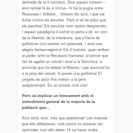
derivada de la Il·lustració. Dins aquest context –
això també hi és a
Victus
– hi ha la pugna entre
Rousseau i Voltaire… Voltaire diu això, i que cal
lluitar contra els jesuïtes. Però si ell és pitjor que
els jesuïtes! Els jesuïtes eren quatre desgraciats…
I aquest paradigma il·lustrat et porta a dir, en nom
de la llibertat, de la tolerància, que s’havia de
guillotinar cinc-centes mil persones. I amb una
alegria fantasmagòrica! Els il·lustrats, quan arriben
al poder, amb la Revolució francesa, el primer que
fan és agafar un vaixell i anar a la Dominica, a
anunciar que ha arribat la llibertat, i per anunciar-ho,
a la proa del vaixell, hi posen una guillotina! El
progrés és això! Ara matem a la gent
asèpticament. És un símbol molt clar!
Però va implicar un trencament amb el
sotmetiment general de la majoria de la
població que…
Això està, avui, més que qüestionat! Les masses
que ells alliberaven, molt sovint no estaven tan
oprimides com ells deien. Hi va haver molta